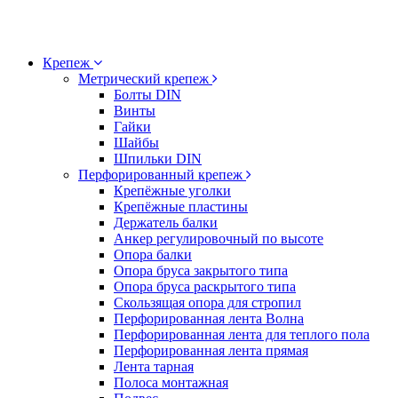
Крепеж
Метрический крепеж
Болты DIN
Винты
Гайки
Шайбы
Шпильки DIN
Перфорированный крепеж
Крепёжные уголки
Крепёжные пластины
Держатель балки
Анкер регулировочный по высоте
Опора балки
Опора бруса закрытого типа
Опора бруса раскрытого типа
Скользящая опора для стропил
Перфорированная лента Волна
Перфорированная лента для теплого пола
Перфорированная лента прямая
Лента тарная
Полоса монтажная