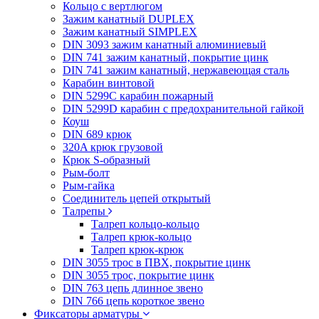
Кольцо с вертлюгом
Зажим канатный DUPLEX
Зажим канатный SIMPLEX
DIN 3093 зажим канатный алюминиевый
DIN 741 зажим канатный, покрытие цинк
DIN 741 зажим канатный, нержавеющая сталь
Карабин винтовой
DIN 5299C карабин пожарный
DIN 5299D карабин с предохранительной гайкой
Коуш
DIN 689 крюк
320A крюк грузовой
Крюк S-образный
Рым-болт
Рым-гайка
Соединитель цепей открытый
Талрепы
Талреп кольцо-кольцо
Талреп крюк-кольцо
Талреп крюк-крюк
DIN 3055 трос в ПВХ, покрытие цинк
DIN 3055 трос, покрытие цинк
DIN 763 цепь длинное звено
DIN 766 цепь короткое звено
Фиксаторы арматуры