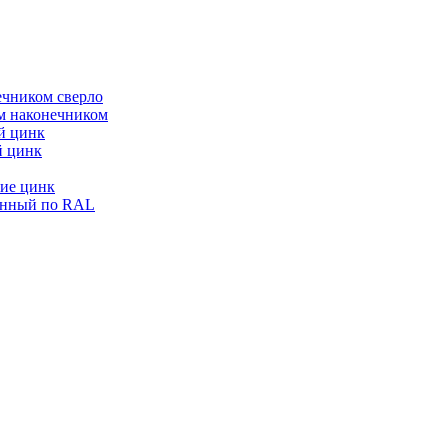
ечником сверло
ым наконечником
й цинк
й цинк
ие цинк
енный по RAL