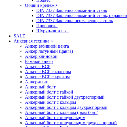
Подвес
Общий крепеж
DIN 7337 Заклепка алюминий-сталь
DIN 7337 Заклепка алюминий-сталь, окрашен
DIN 7337 Заклепка нержавеющая сталь
Проволока
Шуруп-шпилька
SALE
Анкерная техника
Анкер забивной цанга
Анкер латунный (цанга)
Анкер клиновой
Рамный анкер
Анкер с ВСР
Анкер с ВСР с кольцом
Анкер с ВСР с крюком
Анкер-клин
Анкерный болт
Анкерный болт с гайкой
Анкерный болт с гайкой двухраспорный
Анкерный болт с кольцом
Анкерный болт с кольцом двухраспорный
Анкерный болт с кольцом (рым-болт)
Анкерный болт с полукольцом
Анкерный болт с полукольцом двухраспорный