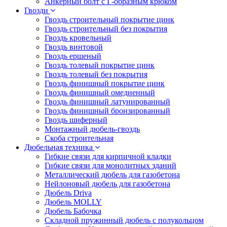
Анкерный болт с Г-образным крюком
Гвозди
Гвоздь строительный покрытие цинк
Гвоздь строительный без покрытия
Гвоздь кровельный
Гвоздь винтовой
Гвоздь ершеный
Гвоздь толевый покрытие цинк
Гвоздь толевый без покрытия
Гвоздь финишный покрытие цинк
Гвоздь финишный омедненный
Гвоздь финишный латунированный
Гвоздь финишный бронзированный
Гвоздь шиферный
Монтажный дюбель-гвоздь
Скоба строительная
Дюбельная техника
Гибкие связи для кирпичной кладки
Гибкие связи для монолитных зданий
Металлический дюбель для газобетона
Нейлоновый дюбель для газобетона
Дюбель Driva
Дюбель MOLLY
Дюбель Бабочка
Складной пружинный дюбель с полукольцом