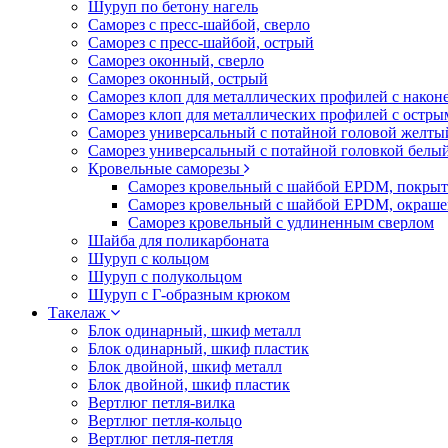
Шуруп по бетону нагель
Саморез с пресс-шайбой, сверло
Саморез с пресс-шайбой, острый
Саморез оконный, сверло
Саморез оконный, острый
Саморез клоп для металлических профилей с након
Саморез клоп для металлических профилей с остр
Саморез универсальный с потайной головой желты
Саморез универсальный с потайной головкой белы
Кровельные саморезы
Саморез кровельный с шайбой EPDM, покрыт
Саморез кровельный с шайбой EPDM, окраш
Саморез кровельный с удлиненным сверлом
Шайба для поликарбоната
Шуруп с кольцом
Шуруп с полукольцом
Шуруп с Г-образным крюком
Такелаж
Блок одинарный, шкиф металл
Блок одинарный, шкиф пластик
Блок двойной, шкиф металл
Блок двойной, шкиф пластик
Вертлюг петля-вилка
Вертлюг петля-кольцо
Вертлюг петля-петля