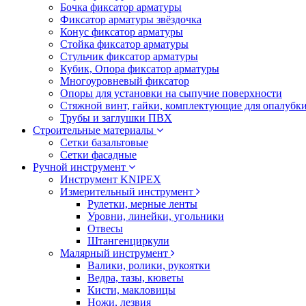
Бочка фиксатор арматуры
Фиксатор арматуры звёздочка
Конус фиксатор арматуры
Стойка фиксатор арматуры
Стульчик фиксатор арматуры
Кубик, Опора фиксатор арматуры
Многоуровневый фиксатор
Опоры для установки на сыпучие поверхности
Стяжной винт, гайки, комплектующие для опалубк
Трубы и заглушки ПВХ
Строительные материалы
Сетки базальтовые
Сетки фасадные
Ручной инструмент
Инструмент KNIPEX
Измерительный инструмент
Рулетки, мерные ленты
Уровни, линейки, угольники
Отвесы
Штангенциркули
Малярный инструмент
Валики, ролики, рукоятки
Ведра, тазы, кюветы
Кисти, макловицы
Ножи, лезвия