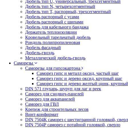
Дюбель тип U, универсальный, трехсегментный
Дюбель тип N, четырехсегментный
Дюбель тип T, распорный, трехсегментный
Дюбель распорный с усами
Дюбель распорный с шипами
Дюбель для кабельного бандажа
Держатель теплоизоляции
Кровельный тарельчатый дюбель
Рондоль полипропиленовая
Дюбель фасадный
Дюбель-гвоздь
Металлический дюбель-гвоздь
Саморезы
Саморезы для гипсокартона
Саморез гипс и металл оксид, частый шаг
Саморез гипс и дерево оксид, крупный шаг
Саморез гипс и дерево желтый цинк, крупны
DIN 571 глухарь, шуруп для лаг и реек
Саморез для сэндвич-панелей
Саморез для аквапанелей
Саморез для ГВЛ
Крепеж для строительных лесов
Винт-конфирмат
DIN 7504К саморез с шестигранной головкой, свер
DIN 7504Р саморез с потайной головкой, сверло