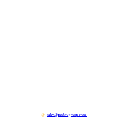
+7 499 130 83 41
@
sales@nodovgroup.com