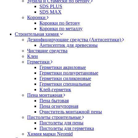
Зубила и Стамески по бетону
SDS PLUS
SDS MAX
Коронки
Коронки по бетону
Коронки по металлу
Строительная химия
Дезинфицирующие средства (Антисептики)
Антисептик для древесины
Чистящие средства
Клеи
Герметики
Герметики акриловые
Герметики полиуретановые
Герметики силиконовые
Герметики специальные
Клей-герметик
Пена монтажная
Пена бытовая
Пена огнеупорная
Очиститель монтажной пены
Пистолеты строительные
Пистолеты для пены
Пистолеты для герметика
Химия марки Neomid