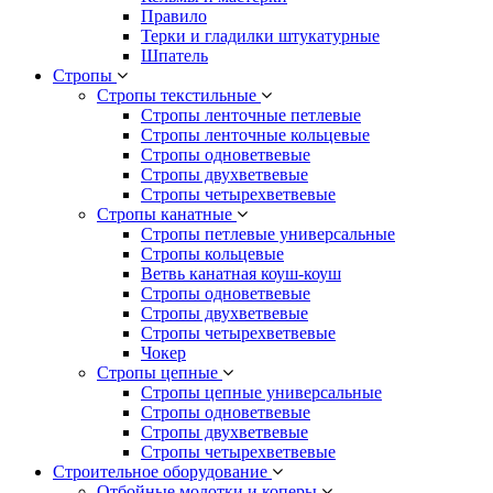
Правило
Терки и гладилки штукатурные
Шпатель
Стропы
Стропы текстильные
Стропы ленточные петлевые
Стропы ленточные кольцевые
Стропы одноветвевые
Стропы двухветвевые
Стропы четырехветвевые
Стропы канатные
Стропы петлевые универсальные
Стропы кольцевые
Ветвь канатная коуш-коуш
Стропы одноветвевые
Стропы двухветвевые
Стропы четырехветвевые
Чокер
Стропы цепные
Стропы цепные универсальные
Стропы одноветвевые
Стропы двухветвевые
Стропы четырехветвевые
Строительное оборудование
Отбойные молотки и коперы