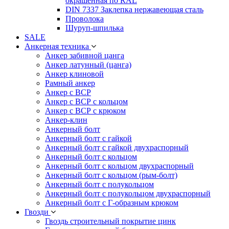
окрашенная по RAL
DIN 7337 Заклепка нержавеющая сталь
Проволока
Шуруп-шпилька
SALE
Анкерная техника
Анкер забивной цанга
Анкер латунный (цанга)
Анкер клиновой
Рамный анкер
Анкер с ВСР
Анкер с ВСР с кольцом
Анкер с ВСР с крюком
Анкер-клин
Анкерный болт
Анкерный болт с гайкой
Анкерный болт с гайкой двухраспорный
Анкерный болт с кольцом
Анкерный болт с кольцом двухраспорный
Анкерный болт с кольцом (рым-болт)
Анкерный болт с полукольцом
Анкерный болт с полукольцом двухраспорный
Анкерный болт с Г-образным крюком
Гвозди
Гвоздь строительный покрытие цинк