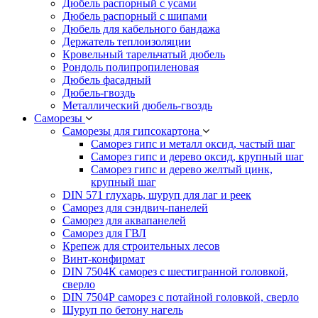
Дюбель распорный с усами
Дюбель распорный с шипами
Дюбель для кабельного бандажа
Держатель теплоизоляции
Кровельный тарельчатый дюбель
Рондоль полипропиленовая
Дюбель фасадный
Дюбель-гвоздь
Металлический дюбель-гвоздь
Саморезы
Саморезы для гипсокартона
Саморез гипс и металл оксид, частый шаг
Саморез гипс и дерево оксид, крупный шаг
Саморез гипс и дерево желтый цинк,
крупный шаг
DIN 571 глухарь, шуруп для лаг и реек
Саморез для сэндвич-панелей
Саморез для аквапанелей
Саморез для ГВЛ
Крепеж для строительных лесов
Винт-конфирмат
DIN 7504К саморез с шестигранной головкой,
сверло
DIN 7504Р саморез с потайной головкой, сверло
Шуруп по бетону нагель