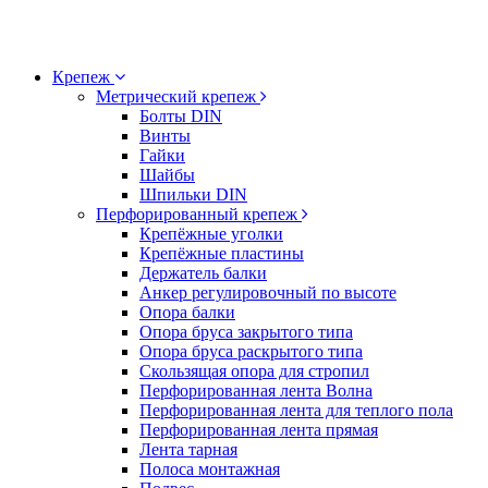
Крепеж
Метрический крепеж
Болты DIN
Винты
Гайки
Шайбы
Шпильки DIN
Перфорированный крепеж
Крепёжные уголки
Крепёжные пластины
Держатель балки
Анкер регулировочный по высоте
Опора балки
Опора бруса закрытого типа
Опора бруса раскрытого типа
Скользящая опора для стропил
Перфорированная лента Волна
Перфорированная лента для теплого пола
Перфорированная лента прямая
Лента тарная
Полоса монтажная