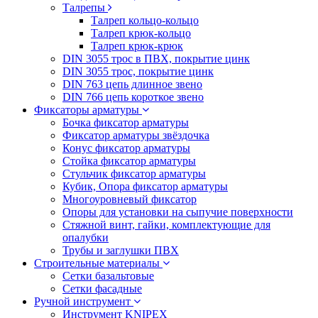
Талрепы
Талреп кольцо-кольцо
Талреп крюк-кольцо
Талреп крюк-крюк
DIN 3055 трос в ПВХ, покрытие цинк
DIN 3055 трос, покрытие цинк
DIN 763 цепь длинное звено
DIN 766 цепь короткое звено
Фиксаторы арматуры
Бочка фиксатор арматуры
Фиксатор арматуры звёздочка
Конус фиксатор арматуры
Стойка фиксатор арматуры
Стульчик фиксатор арматуры
Кубик, Опора фиксатор арматуры
Многоуровневый фиксатор
Опоры для установки на сыпучие поверхности
Стяжной винт, гайки, комплектующие для
опалубки
Трубы и заглушки ПВХ
Строительные материалы
Сетки базальтовые
Сетки фасадные
Ручной инструмент
Инструмент KNIPEX