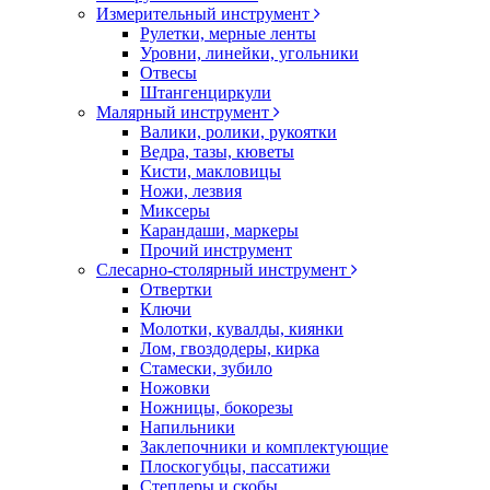
Измерительный инструмент
Рулетки, мерные ленты
Уровни, линейки, угольники
Отвесы
Штангенциркули
Малярный инструмент
Валики, ролики, рукоятки
Ведра, тазы, кюветы
Кисти, макловицы
Ножи, лезвия
Миксеры
Карандаши, маркеры
Прочий инструмент
Слесарно-столярный инструмент
Отвертки
Ключи
Молотки, кувалды, киянки
Лом, гвоздодеры, кирка
Стамески, зубило
Ножовки
Ножницы, бокорезы
Напильники
Заклепочники и комплектующие
Плоскогубцы, пассатижи
Степлеры и скобы