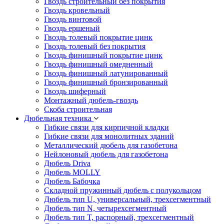
Гвоздь строительный без покрытия
Гвоздь кровельный
Гвоздь винтовой
Гвоздь ершеный
Гвоздь толевый покрытие цинк
Гвоздь толевый без покрытия
Гвоздь финишный покрытие цинк
Гвоздь финишный омедненный
Гвоздь финишный латунированный
Гвоздь финишный бронзированный
Гвоздь шиферный
Монтажный дюбель-гвоздь
Скоба строительная
Дюбельная техника
Гибкие связи для кирпичной кладки
Гибкие связи для монолитных зданий
Металлический дюбель для газобетона
Нейлоновый дюбель для газобетона
Дюбель Driva
Дюбель MOLLY
Дюбель Бабочка
Складной пружинный дюбель с полукольцом
Дюбель тип U, универсальный, трехсегментный
Дюбель тип N, четырехсегментный
Дюбель тип T, распорный, трехсегментный