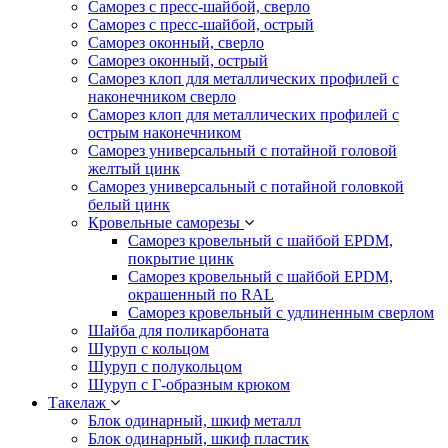
Саморез с пресс-шайбой, сверло
Саморез с пресс-шайбой, острый
Саморез оконный, сверло
Саморез оконный, острый
Саморез клоп для металлических профилей с
наконечником сверло
Саморез клоп для металлических профилей с
острым наконечником
Саморез универсальный с потайной головой
желтый цинк
Саморез универсальный с потайной головкой
белый цинк
Кровельные саморезы
Саморез кровельный с шайбой EPDM,
покрытие цинк
Саморез кровельный с шайбой EPDM,
окрашенный по RAL
Саморез кровельный с удлиненным сверлом
Шайба для поликарбоната
Шуруп с кольцом
Шуруп с полукольцом
Шуруп с Г-образным крюком
Такелаж
Блок одинарный, шкиф металл
Блок одинарный, шкиф пластик