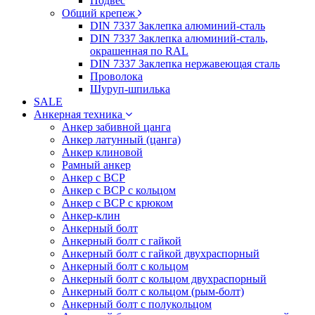
Подвес
Общий крепеж
DIN 7337 Заклепка алюминий-сталь
DIN 7337 Заклепка алюминий-сталь,
окрашенная по RAL
DIN 7337 Заклепка нержавеющая сталь
Проволока
Шуруп-шпилька
SALE
Анкерная техника
Анкер забивной цанга
Анкер латунный (цанга)
Анкер клиновой
Рамный анкер
Анкер с ВСР
Анкер с ВСР с кольцом
Анкер с ВСР с крюком
Анкер-клин
Анкерный болт
Анкерный болт с гайкой
Анкерный болт с гайкой двухраспорный
Анкерный болт с кольцом
Анкерный болт с кольцом двухраспорный
Анкерный болт с кольцом (рым-болт)
Анкерный болт с полукольцом