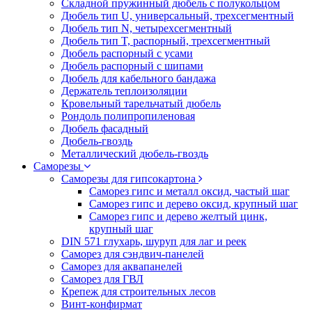
Складной пружинный дюбель с полукольцом
Дюбель тип U, универсальный, трехсегментный
Дюбель тип N, четырехсегментный
Дюбель тип T, распорный, трехсегментный
Дюбель распорный с усами
Дюбель распорный с шипами
Дюбель для кабельного бандажа
Держатель теплоизоляции
Кровельный тарельчатый дюбель
Рондоль полипропиленовая
Дюбель фасадный
Дюбель-гвоздь
Металлический дюбель-гвоздь
Саморезы
Саморезы для гипсокартона
Саморез гипс и металл оксид, частый шаг
Саморез гипс и дерево оксид, крупный шаг
Саморез гипс и дерево желтый цинк,
крупный шаг
DIN 571 глухарь, шуруп для лаг и реек
Саморез для сэндвич-панелей
Саморез для аквапанелей
Саморез для ГВЛ
Крепеж для строительных лесов
Винт-конфирмат