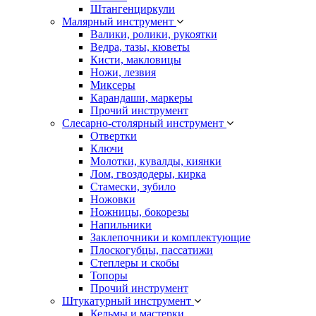
Штангенциркули
Малярный инструмент
Валики, ролики, рукоятки
Ведра, тазы, кюветы
Кисти, макловицы
Ножи, лезвия
Миксеры
Карандаши, маркеры
Прочий инструмент
Слесарно-столярный инструмент
Отвертки
Ключи
Молотки, кувалды, киянки
Лом, гвоздодеры, кирка
Стамески, зубило
Ножовки
Ножницы, бокорезы
Напильники
Заклепочники и комплектующие
Плоскогубцы, пассатижи
Степлеры и скобы
Топоры
Прочий инструмент
Штукатурный инструмент
Кельмы и мастерки