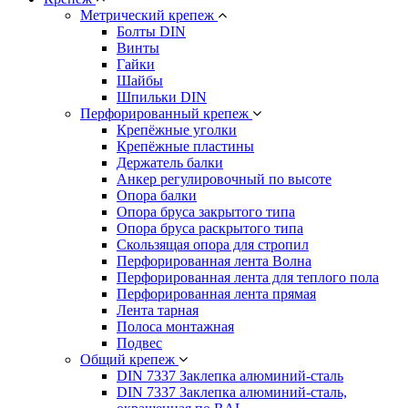
Метрический крепеж
Болты DIN
Винты
Гайки
Шайбы
Шпильки DIN
Перфорированный крепеж
Крепёжные уголки
Крепёжные пластины
Держатель балки
Анкер регулировочный по высоте
Опора балки
Опора бруса закрытого типа
Опора бруса раскрытого типа
Скользящая опора для стропил
Перфорированная лента Волна
Перфорированная лента для теплого пола
Перфорированная лента прямая
Лента тарная
Полоса монтажная
Подвес
Общий крепеж
DIN 7337 Заклепка алюминий-сталь
DIN 7337 Заклепка алюминий-сталь,