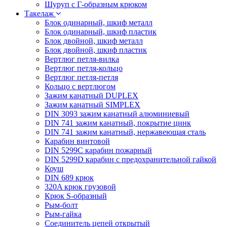
Шуруп с Г-образным крюком
Такелаж
Блок одинарный, шкиф металл
Блок одинарный, шкиф пластик
Блок двойной, шкиф металл
Блок двойной, шкиф пластик
Вертлюг петля-вилка
Вертлюг петля-кольцо
Вертлюг петля-петля
Кольцо с вертлюгом
Зажим канатный DUPLEX
Зажим канатный SIMPLEX
DIN 3093 зажим канатный алюминиевый
DIN 741 зажим канатный, покрытие цинк
DIN 741 зажим канатный, нержавеющая сталь
Карабин винтовой
DIN 5299C карабин пожарный
DIN 5299D карабин с предохранительной гайкой
Коуш
DIN 689 крюк
320A крюк грузовой
Крюк S-образный
Рым-болт
Рым-гайка
Соединитель цепей открытый