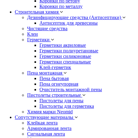
Коронки по бетону
Коронки по металлу
Строительная химия
Дезинфицирующие средства (Антисептики)
Антисептик для древесины
Чистящие средства
Клеи
Герметики
Герметики акриловые
Герметики полиуретановые
Герметики силиконовые
Герметики специальные
Клей-герметик
Пена монтажная
Пена бытовая
Пена огнеупорная
Очиститель монтажной пены
Пистолеты строительные
Пистолеты для пены
Пистолеты для герметика
Химия марки Neomid
Сопутствующие материалы
Клейкая лента
Армированная лента
Сигнальная лента