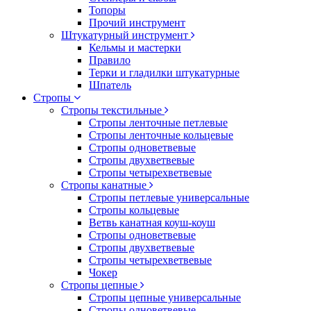
Топоры
Прочий инструмент
Штукатурный инструмент
Кельмы и мастерки
Правило
Терки и гладилки штукатурные
Шпатель
Стропы
Стропы текстильные
Стропы ленточные петлевые
Стропы ленточные кольцевые
Стропы одноветвевые
Стропы двухветвевые
Стропы четырехветвевые
Стропы канатные
Стропы петлевые универсальные
Стропы кольцевые
Ветвь канатная коуш-коуш
Стропы одноветвевые
Стропы двухветвевые
Стропы четырехветвевые
Чокер
Стропы цепные
Стропы цепные универсальные
Стропы одноветвевые