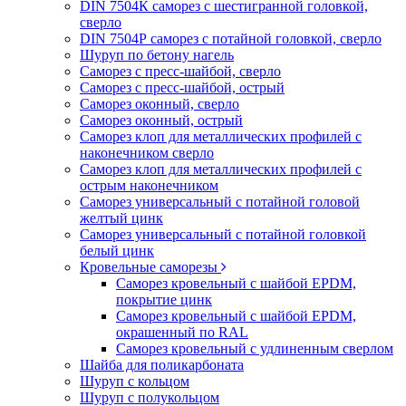
DIN 7504К саморез с шестигранной головкой,
сверло
DIN 7504Р саморез с потайной головкой, сверло
Шуруп по бетону нагель
Саморез с пресс-шайбой, сверло
Саморез с пресс-шайбой, острый
Саморез оконный, сверло
Саморез оконный, острый
Саморез клоп для металлических профилей с
наконечником сверло
Саморез клоп для металлических профилей с
острым наконечником
Саморез универсальный с потайной головой
желтый цинк
Саморез универсальный с потайной головкой
белый цинк
Кровельные саморезы
Саморез кровельный с шайбой EPDM,
покрытие цинк
Саморез кровельный с шайбой EPDM,
окрашенный по RAL
Саморез кровельный с удлиненным сверлом
Шайба для поликарбоната
Шуруп с кольцом
Шуруп с полукольцом