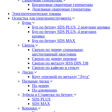
Сварочные генераторы
Бензиновые сварочные генераторы
Дизельные сварочные генераторы
Электротехнические товары
Оснастка для электроинструмента
Буры
Бур по бетону SDS PLUS, 2 режущие кромки
Бур по бетону SDS PLUS, 4 режущих
кромки
Бур по бетону SDS MAX
Сверла
Сверло по дереву спиральное,
шестигранный хвостовик
Сверло по дереву перовое
Сверло по металлу HSS DIN 338
Сверло по кафелю и стеклу
Диски
Круг отрезной по металлу "Луга"
Пильные диски
По дереву
По алюминию
Зубила и Стамески по бетону
SDS PLUS
SDS MAX
Коронки