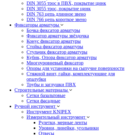
DIN 3055 трос в ПВХ, покрытие цинк
DIN 3055 трос, покрытие цинк
DIN 763 цепь длинное звено
DIN 766 цепь короткое звено
Фиксаторы арматуры
Бочка фиксатор арматуры
Фиксатор арматуры звёздочка
Конус фиксатор арматуры
Стойка фиксатор арматуры
Стульчик фиксатор арматуры
Кубик, Опора фиксатор арматуры
Многоуровневый фиксатор
Опоры для установки на сыпучие поверхности
Стяжной винт, гайки, комплектующие для
опалубки
Трубы и заглушки ПВХ
Строительные материалы
Сетки базальтовые
Сетки фасадные
Ручной инструмент
Инструмент KNIPEX
Измерительный инструмент
Рулетки, мерные ленты
Уровни, линейки, угольники
Отвесы