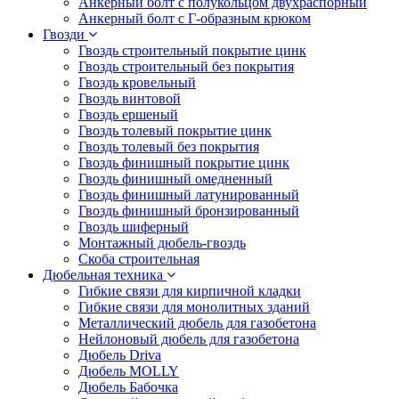
Анкерный болт с полукольцом двухраспорный
Анкерный болт с Г-образным крюком
Гвозди
Гвоздь строительный покрытие цинк
Гвоздь строительный без покрытия
Гвоздь кровельный
Гвоздь винтовой
Гвоздь ершеный
Гвоздь толевый покрытие цинк
Гвоздь толевый без покрытия
Гвоздь финишный покрытие цинк
Гвоздь финишный омедненный
Гвоздь финишный латунированный
Гвоздь финишный бронзированный
Гвоздь шиферный
Монтажный дюбель-гвоздь
Скоба строительная
Дюбельная техника
Гибкие связи для кирпичной кладки
Гибкие связи для монолитных зданий
Металлический дюбель для газобетона
Нейлоновый дюбель для газобетона
Дюбель Driva
Дюбель MOLLY
Дюбель Бабочка