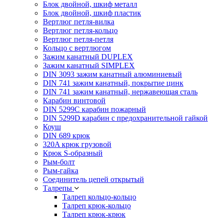
Блок двойной, шкиф металл
Блок двойной, шкиф пластик
Вертлюг петля-вилка
Вертлюг петля-кольцо
Вертлюг петля-петля
Кольцо с вертлюгом
Зажим канатный DUPLEX
Зажим канатный SIMPLEX
DIN 3093 зажим канатный алюминиевый
DIN 741 зажим канатный, покрытие цинк
DIN 741 зажим канатный, нержавеющая сталь
Карабин винтовой
DIN 5299C карабин пожарный
DIN 5299D карабин с предохранительной гайкой
Коуш
DIN 689 крюк
320A крюк грузовой
Крюк S-образный
Рым-болт
Рым-гайка
Соединитель цепей открытый
Талрепы
Талреп кольцо-кольцо
Талреп крюк-кольцо
Талреп крюк-крюк