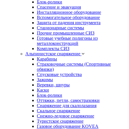
Блок-ролики
Спасение и эвакуация
Инсталляционное оборудование
Вспомогательное оборудование
Защита от падения инструмента
Стационарные системы
Прочие промышленные СИЗ
Готовые учебные полигоны из
металлоконструкций
Комплекты СИЗ
Альпинистское снаряжение
Карабины
Страховочные системы (Спортивные
обвязки)
Спусковые устройства
Зажимы
Веревки, шнуры
Каски
Блок-ролики
Оттяжки, петли, самостраховки
Снаряжение для скалолазания
Скальное снаряжение
Снежно-ледовое снаряжение
Туристское снаряжение
Газовое оборудование KOVEA