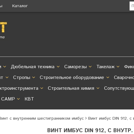
ты
Каталог
и
Дюбельная техника
Саморезы
Такелаж
Фик
нт
Стропы
Строительное оборудование
Сварочн
ектроинструмента
Строительная химия
Сопутствующ
CAMP
КВТ
 Винт с внутренним шестигранником имбус
Винт имбус DIN 912, с
ВИНТ ИМБУС DIN 912, С ВНУТР