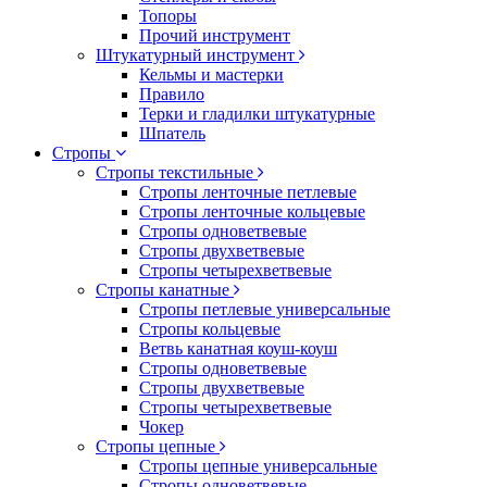
Топоры
Прочий инструмент
Штукатурный инструмент
Кельмы и мастерки
Правило
Терки и гладилки штукатурные
Шпатель
Стропы
Стропы текстильные
Стропы ленточные петлевые
Стропы ленточные кольцевые
Стропы одноветвевые
Стропы двухветвевые
Стропы четырехветвевые
Стропы канатные
Стропы петлевые универсальные
Стропы кольцевые
Ветвь канатная коуш-коуш
Стропы одноветвевые
Стропы двухветвевые
Стропы четырехветвевые
Чокер
Стропы цепные
Стропы цепные универсальные
Стропы одноветвевые