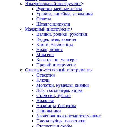
Измерительный инструмент
Рулетки, мерные ленты
Уровни, линейки, угольники
Отвесы
Штангенциркули
Малярный инструмент
Валики, ролики, рукоятки
Ведра, тазы, кюветы
Кисти, макловицы
Ножи, лезвия
Миксеры
Карандаши, маркеры
Прочий инструмент
Слесарно-столярный инструмент
Отвертки
Ключи
Молотки, кувалды, киянки
Лом, гвоздодеры, кирка
Стамески, зубило
Ножовки
Ножницы, бокорезы
Напильники
Заклепочники и комплектующие
Плоскогубцы, пассатижи
Степлеры и скобы