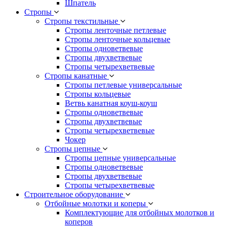
Шпатель
Стропы
Стропы текстильные
Стропы ленточные петлевые
Стропы ленточные кольцевые
Стропы одноветвевые
Стропы двухветвевые
Стропы четырехветвевые
Стропы канатные
Стропы петлевые универсальные
Стропы кольцевые
Ветвь канатная коуш-коуш
Стропы одноветвевые
Стропы двухветвевые
Стропы четырехветвевые
Чокер
Стропы цепные
Стропы цепные универсальные
Стропы одноветвевые
Стропы двухветвевые
Стропы четырехветвевые
Строительное оборудование
Отбойные молотки и коперы
Комплектующие для отбойных молотков и
коперов