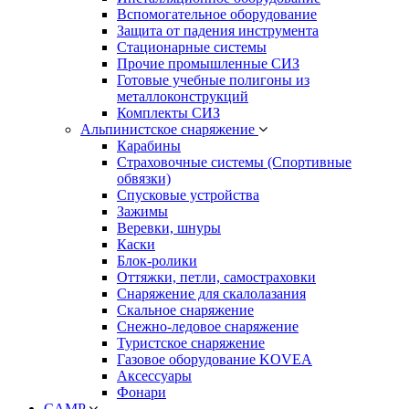
Вспомогательное оборудование
Защита от падения инструмента
Стационарные системы
Прочие промышленные СИЗ
Готовые учебные полигоны из
металлоконструкций
Комплекты СИЗ
Альпинистское снаряжение
Карабины
Страховочные системы (Спортивные
обвязки)
Спусковые устройства
Зажимы
Веревки, шнуры
Каски
Блок-ролики
Оттяжки, петли, самостраховки
Снаряжение для скалолазания
Скальное снаряжение
Снежно-ледовое снаряжение
Туристское снаряжение
Газовое оборудование KOVEA
Аксессуары
Фонари
CAMP