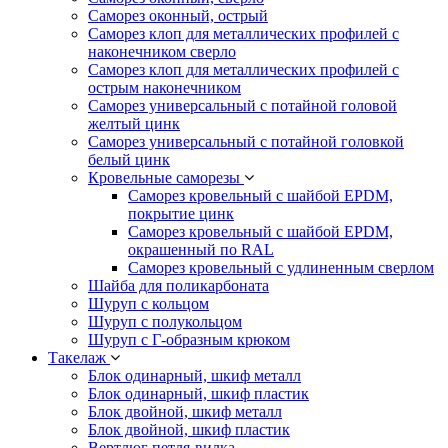
Саморез оконный, острый
Саморез клоп для металлических профилей с
наконечником сверло
Саморез клоп для металлических профилей с
острым наконечником
Саморез универсальный с потайной головой
желтый цинк
Саморез универсальный с потайной головкой
белый цинк
Кровельные саморезы
Саморез кровельный с шайбой EPDM,
покрытие цинк
Саморез кровельный с шайбой EPDM,
окрашенный по RAL
Саморез кровельный с удлиненным сверлом
Шайба для поликарбоната
Шуруп с кольцом
Шуруп с полукольцом
Шуруп с Г-образным крюком
Такелаж
Блок одинарный, шкиф металл
Блок одинарный, шкиф пластик
Блок двойной, шкиф металл
Блок двойной, шкиф пластик
Вертлюг петля-вилка