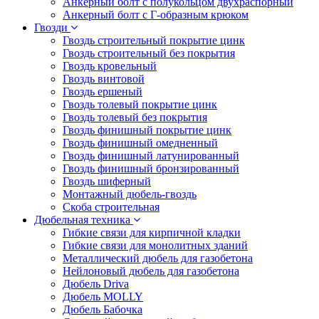
Анкерный болт с полукольцом двухраспорный
Анкерный болт с Г-образным крюком
Гвозди
Гвоздь строительный покрытие цинк
Гвоздь строительный без покрытия
Гвоздь кровельный
Гвоздь винтовой
Гвоздь ершеный
Гвоздь толевый покрытие цинк
Гвоздь толевый без покрытия
Гвоздь финишный покрытие цинк
Гвоздь финишный омедненный
Гвоздь финишный латунированный
Гвоздь финишный бронзированный
Гвоздь шиферный
Монтажный дюбель-гвоздь
Скоба строительная
Дюбельная техника
Гибкие связи для кирпичной кладки
Гибкие связи для монолитных зданий
Металлический дюбель для газобетона
Нейлоновый дюбель для газобетона
Дюбель Driva
Дюбель MOLLY
Дюбель Бабочка