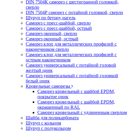
DIN 7504К саморез с шестигранной головкой,
сверло
DIN 7504Р саморез с потайной головкой, сверло
Шуруп по бетону нагель
Саморез с пресс-шайбой, сверло
Саморез с пресс-шайбой, острый
Саморез оконный, сверло
Саморез оконный, острый
Саморез клоп для металлических профилей с
наконечником сверло
Саморез клоп для металлических профилей с
острым наконечником
Саморез универсальный с потайной головой
желтый цинк
Саморез универсальный с потайной головкой
белый цинк
Кровельные саморезы
Саморез кровельный с шайбой EPDM,
покрытие цинк
Саморез кровельный с шайбой EPDM,
окрашенный по RAL
Саморез кровельный с удлиненным сверлом
Шайба для поликарбоната
Шуруп с кольцом
Шуруп с полукольцом