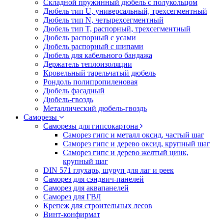
Складной пружинный дюбель с полукольцом
Дюбель тип U, универсальный, трехсегментный
Дюбель тип N, четырехсегментный
Дюбель тип T, распорный, трехсегментный
Дюбель распорный с усами
Дюбель распорный с шипами
Дюбель для кабельного бандажа
Держатель теплоизоляции
Кровельный тарельчатый дюбель
Рондоль полипропиленовая
Дюбель фасадный
Дюбель-гвоздь
Металлический дюбель-гвоздь
Саморезы
Саморезы для гипсокартона
Саморез гипс и металл оксид, частый шаг
Саморез гипс и дерево оксид, крупный шаг
Саморез гипс и дерево желтый цинк,
крупный шаг
DIN 571 глухарь, шуруп для лаг и реек
Саморез для сэндвич-панелей
Саморез для аквапанелей
Саморез для ГВЛ
Крепеж для строительных лесов
Винт-конфирмат