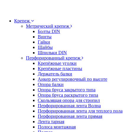
Крепеж
Метрический крепеж
Болты DIN
Винты
Гайки
Шайбы
Шпильки DIN
Перфорированный крепеж
Крепёжные уголки
Крепёжные пластины
Держатель балки
Анкер регулировочный по высоте
Опора балки
Опора бруса закрытого типа
Опора бруса раскрытого типа
Скользящая опора для стропил
Перфорированная лента Волна
Перфорированная лента для теплого пола
Перфорированная лента прямая
Лента тарная
Полоса монтажная