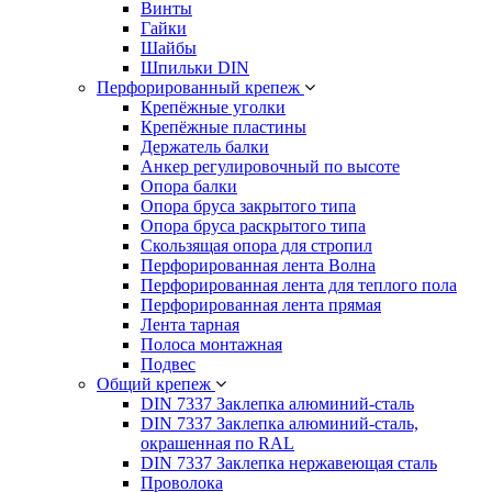
Винты
Гайки
Шайбы
Шпильки DIN
Перфорированный крепеж
Крепёжные уголки
Крепёжные пластины
Держатель балки
Анкер регулировочный по высоте
Опора балки
Опора бруса закрытого типа
Опора бруса раскрытого типа
Скользящая опора для стропил
Перфорированная лента Волна
Перфорированная лента для теплого пола
Перфорированная лента прямая
Лента тарная
Полоса монтажная
Подвес
Общий крепеж
DIN 7337 Заклепка алюминий-сталь
DIN 7337 Заклепка алюминий-сталь,
окрашенная по RAL
DIN 7337 Заклепка нержавеющая сталь
Проволока