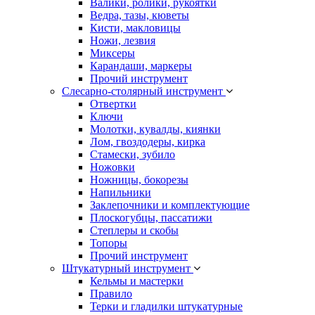
Валики, ролики, рукоятки
Ведра, тазы, кюветы
Кисти, макловицы
Ножи, лезвия
Миксеры
Карандаши, маркеры
Прочий инструмент
Слесарно-столярный инструмент
Отвертки
Ключи
Молотки, кувалды, киянки
Лом, гвоздодеры, кирка
Стамески, зубило
Ножовки
Ножницы, бокорезы
Напильники
Заклепочники и комплектующие
Плоскогубцы, пассатижи
Степлеры и скобы
Топоры
Прочий инструмент
Штукатурный инструмент
Кельмы и мастерки
Правило
Терки и гладилки штукатурные