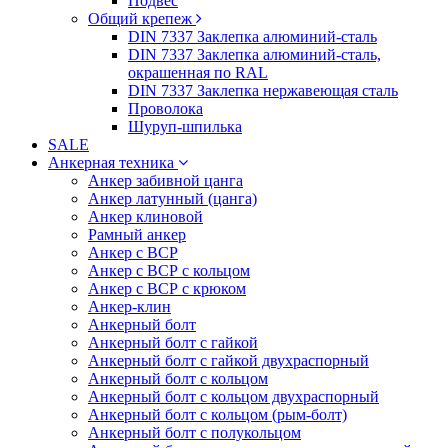
Подвес
Общий крепеж
DIN 7337 Заклепка алюминий-сталь
DIN 7337 Заклепка алюминий-сталь,
окрашенная по RAL
DIN 7337 Заклепка нержавеющая сталь
Проволока
Шуруп-шпилька
SALE
Анкерная техника
Анкер забивной цанга
Анкер латунный (цанга)
Анкер клиновой
Рамный анкер
Анкер с ВСР
Анкер с ВСР с кольцом
Анкер с ВСР с крюком
Анкер-клин
Анкерный болт
Анкерный болт с гайкой
Анкерный болт с гайкой двухраспорный
Анкерный болт с кольцом
Анкерный болт с кольцом двухраспорный
Анкерный болт с кольцом (рым-болт)
Анкерный болт с полукольцом