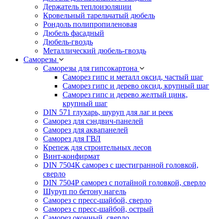
Держатель теплоизоляции
Кровельный тарельчатый дюбель
Рондоль полипропиленовая
Дюбель фасадный
Дюбель-гвоздь
Металлический дюбель-гвоздь
Саморезы
Саморезы для гипсокартона
Саморез гипс и металл оксид, частый шаг
Саморез гипс и дерево оксид, крупный шаг
Саморез гипс и дерево желтый цинк,
крупный шаг
DIN 571 глухарь, шуруп для лаг и реек
Саморез для сэндвич-панелей
Саморез для аквапанелей
Саморез для ГВЛ
Крепеж для строительных лесов
Винт-конфирмат
DIN 7504К саморез с шестигранной головкой,
сверло
DIN 7504Р саморез с потайной головкой, сверло
Шуруп по бетону нагель
Саморез с пресс-шайбой, сверло
Саморез с пресс-шайбой, острый
Саморез оконный, сверло