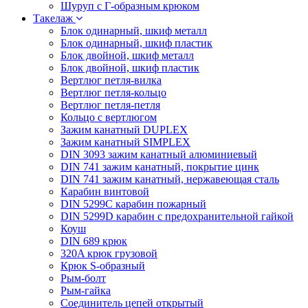
Шуруп с Г-образным крюком
Такелаж
Блок одинарный, шкиф металл
Блок одинарный, шкиф пластик
Блок двойной, шкиф металл
Блок двойной, шкиф пластик
Вертлюг петля-вилка
Вертлюг петля-кольцо
Вертлюг петля-петля
Кольцо с вертлюгом
Зажим канатный DUPLEX
Зажим канатный SIMPLEX
DIN 3093 зажим канатный алюминиевый
DIN 741 зажим канатный, покрытие цинк
DIN 741 зажим канатный, нержавеющая сталь
Карабин винтовой
DIN 5299C карабин пожарный
DIN 5299D карабин с предохранительной гайкой
Коуш
DIN 689 крюк
320A крюк грузовой
Крюк S-образный
Рым-болт
Рым-гайка
Соединитель цепей открытый