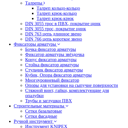
Талрепы
Талреп кольцо-кольцо
Талреп крюк-кольцо
Талреп крюк-крюк
DIN 3055 трос в ПВХ, покрытие цинк
DIN 3055 трос, покрытие цинк
DIN 763 цепь длинное звено
DIN 766 цепь короткое звено
Фиксаторы арматуры
Бочка фиксатор арматуры
Фиксатор арматуры звёздочка
Конус фиксатор арматуры
Стойка фиксатор арматуры
Стульчик фиксатор арматуры
Кубик, Опора фиксатор арматуры
Многоуровневый фиксатор
Опоры для установки на сыпучие поверхности
Стяжной винт, гайки, комплектующие для
опалубки
Трубы и заглушки ПВХ
Строительные материалы
Сетки базальтовые
Сетки фасадные
Ручной инструмент
Инструмент KNIPEX