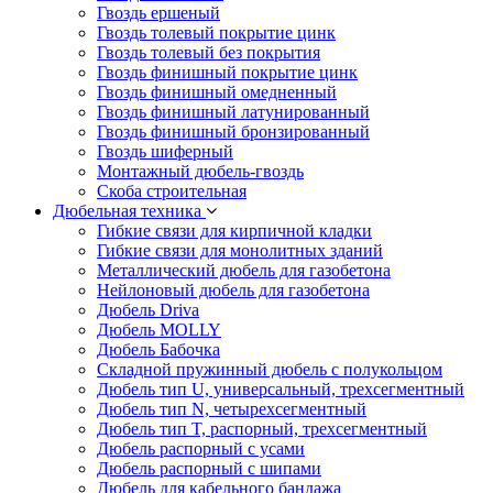
Гвоздь ершеный
Гвоздь толевый покрытие цинк
Гвоздь толевый без покрытия
Гвоздь финишный покрытие цинк
Гвоздь финишный омедненный
Гвоздь финишный латунированный
Гвоздь финишный бронзированный
Гвоздь шиферный
Монтажный дюбель-гвоздь
Скоба строительная
Дюбельная техника
Гибкие связи для кирпичной кладки
Гибкие связи для монолитных зданий
Металлический дюбель для газобетона
Нейлоновый дюбель для газобетона
Дюбель Driva
Дюбель MOLLY
Дюбель Бабочка
Складной пружинный дюбель с полукольцом
Дюбель тип U, универсальный, трехсегментный
Дюбель тип N, четырехсегментный
Дюбель тип T, распорный, трехсегментный
Дюбель распорный с усами
Дюбель распорный с шипами
Дюбель для кабельного бандажа