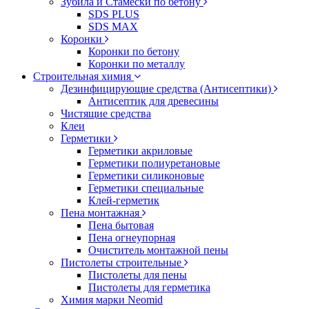
Зубила и Стамески по бетону
SDS PLUS
SDS MAX
Коронки
Коронки по бетону
Коронки по металлу
Строительная химия
Дезинфицирующие средства (Антисептики)
Антисептик для древесины
Чистящие средства
Клеи
Герметики
Герметики акриловые
Герметики полиуретановые
Герметики силиконовые
Герметики специальные
Клей-герметик
Пена монтажная
Пена бытовая
Пена огнеупорная
Очиститель монтажной пены
Пистолеты строительные
Пистолеты для пены
Пистолеты для герметика
Химия марки Neomid