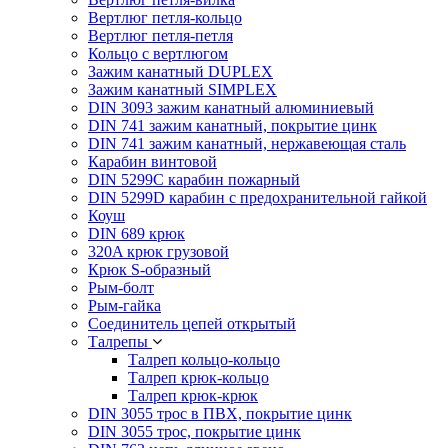
Вертлюг петля-кольцо
Вертлюг петля-петля
Кольцо с вертлюгом
Зажим канатный DUPLEX
Зажим канатный SIMPLEX
DIN 3093 зажим канатный алюминиевый
DIN 741 зажим канатный, покрытие цинк
DIN 741 зажим канатный, нержавеющая сталь
Карабин винтовой
DIN 5299C карабин пожарный
DIN 5299D карабин с предохранительной гайкой
Коуш
DIN 689 крюк
320A крюк грузовой
Крюк S-образный
Рым-болт
Рым-гайка
Соединитель цепей открытый
Талрепы
Талреп кольцо-кольцо
Талреп крюк-кольцо
Талреп крюк-крюк
DIN 3055 трос в ПВХ, покрытие цинк
DIN 3055 трос, покрытие цинк