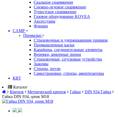
Скальное снаряжение
Снежно-ледовое снаряжение
Туристское снаряжение
Газовое оборудование KOVEA
Аксессуары
Фонари
CAMP
Промальп
Страховочные и удерживающие привязи
Промышленные каски
Карабины, соединительные элементы
Веревки, анкерные линии
Страховочные, спусковые устройства
Зажимы
Стропы, петли
Самостраховки, стропы, амортизаторы
КВТ
Каталог
Крепеж
Метрический крепеж
Гайки
DIN 934 Гайка
Гайка DIN 934, цинк М18