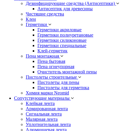
Дезинфицирующие средства (Антисептики)
Антисептик для древесины
Чистящие средства
Клеи
Герметики
Герметики акриловые
Герметики полиуретановые
Герметики силиконовые
Герметики специальные
Клей-герметик
Пена монтажная
Пена бытовая
Пена огнеупорная
Очиститель монтажной пены
Пистолеты строительные
Пистолеты для пены
Пистолеты для герметика
Химия марки Neomid
Сопутствующие материалы
Клейкая лента
Армированная лента
Сигнальная лента
Малярная лента
Уплотнительная лента
Алюминиевая лента