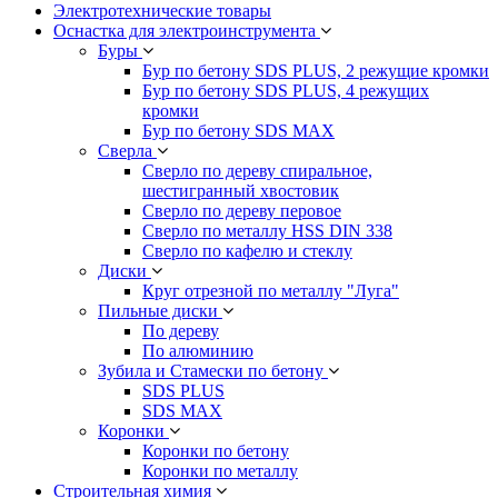
Электротехнические товары
Оснастка для электроинструмента
Буры
Бур по бетону SDS PLUS, 2 режущие кромки
Бур по бетону SDS PLUS, 4 режущих
кромки
Бур по бетону SDS MAX
Сверла
Сверло по дереву спиральное,
шестигранный хвостовик
Сверло по дереву перовое
Сверло по металлу HSS DIN 338
Сверло по кафелю и стеклу
Диски
Круг отрезной по металлу "Луга"
Пильные диски
По дереву
По алюминию
Зубила и Стамески по бетону
SDS PLUS
SDS MAX
Коронки
Коронки по бетону
Коронки по металлу
Строительная химия