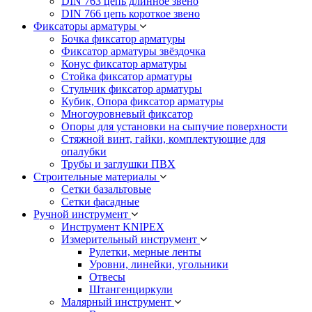
DIN 763 цепь длинное звено
DIN 766 цепь короткое звено
Фиксаторы арматуры
Бочка фиксатор арматуры
Фиксатор арматуры звёздочка
Конус фиксатор арматуры
Стойка фиксатор арматуры
Стульчик фиксатор арматуры
Кубик, Опора фиксатор арматуры
Многоуровневый фиксатор
Опоры для установки на сыпучие поверхности
Стяжной винт, гайки, комплектующие для
опалубки
Трубы и заглушки ПВХ
Строительные материалы
Сетки базальтовые
Сетки фасадные
Ручной инструмент
Инструмент KNIPEX
Измерительный инструмент
Рулетки, мерные ленты
Уровни, линейки, угольники
Отвесы
Штангенциркули
Малярный инструмент