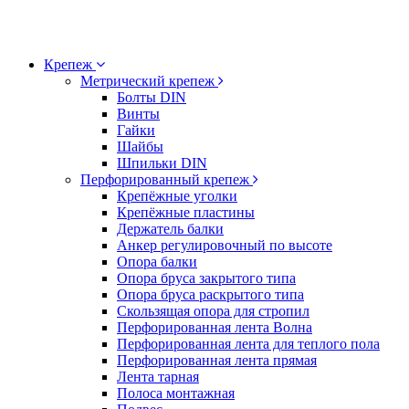
Крепеж
Метрический крепеж
Болты DIN
Винты
Гайки
Шайбы
Шпильки DIN
Перфорированный крепеж
Крепёжные уголки
Крепёжные пластины
Держатель балки
Анкер регулировочный по высоте
Опора балки
Опора бруса закрытого типа
Опора бруса раскрытого типа
Скользящая опора для стропил
Перфорированная лента Волна
Перфорированная лента для теплого пола
Перфорированная лента прямая
Лента тарная
Полоса монтажная