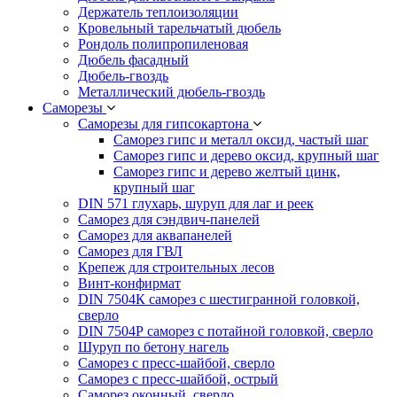
Держатель теплоизоляции
Кровельный тарельчатый дюбель
Рондоль полипропиленовая
Дюбель фасадный
Дюбель-гвоздь
Металлический дюбель-гвоздь
Саморезы
Саморезы для гипсокартона
Саморез гипс и металл оксид, частый шаг
Саморез гипс и дерево оксид, крупный шаг
Саморез гипс и дерево желтый цинк,
крупный шаг
DIN 571 глухарь, шуруп для лаг и реек
Саморез для сэндвич-панелей
Саморез для аквапанелей
Саморез для ГВЛ
Крепеж для строительных лесов
Винт-конфирмат
DIN 7504К саморез с шестигранной головкой,
сверло
DIN 7504Р саморез с потайной головкой, сверло
Шуруп по бетону нагель
Саморез с пресс-шайбой, сверло
Саморез с пресс-шайбой, острый
Саморез оконный, сверло