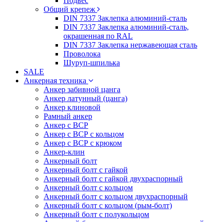
Подвес
Общий крепеж
DIN 7337 Заклепка алюминий-сталь
DIN 7337 Заклепка алюминий-сталь,
окрашенная по RAL
DIN 7337 Заклепка нержавеющая сталь
Проволока
Шуруп-шпилька
SALE
Анкерная техника
Анкер забивной цанга
Анкер латунный (цанга)
Анкер клиновой
Рамный анкер
Анкер с ВСР
Анкер с ВСР с кольцом
Анкер с ВСР с крюком
Анкер-клин
Анкерный болт
Анкерный болт с гайкой
Анкерный болт с гайкой двухраспорный
Анкерный болт с кольцом
Анкерный болт с кольцом двухраспорный
Анкерный болт с кольцом (рым-болт)
Анкерный болт с полукольцом