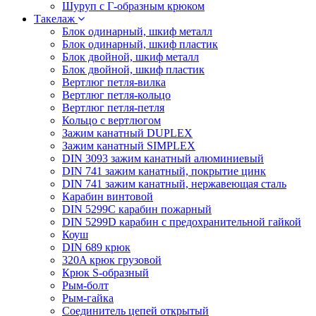
Шуруп с Г-образным крюком
Такелаж
Блок одинарный, шкиф металл
Блок одинарный, шкиф пластик
Блок двойной, шкиф металл
Блок двойной, шкиф пластик
Вертлюг петля-вилка
Вертлюг петля-кольцо
Вертлюг петля-петля
Кольцо с вертлюгом
Зажим канатный DUPLEX
Зажим канатный SIMPLEX
DIN 3093 зажим канатный алюминиевый
DIN 741 зажим канатный, покрытие цинк
DIN 741 зажим канатный, нержавеющая сталь
Карабин винтовой
DIN 5299C карабин пожарный
DIN 5299D карабин с предохранительной гайкой
Коуш
DIN 689 крюк
320A крюк грузовой
Крюк S-образный
Рым-болт
Рым-гайка
Соединитель цепей открытый