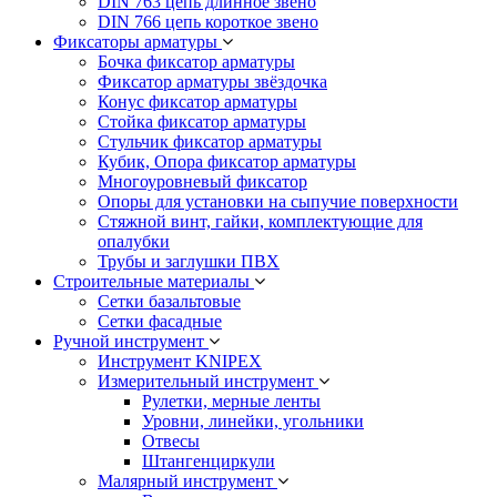
DIN 763 цепь длинное звено
DIN 766 цепь короткое звено
Фиксаторы арматуры
Бочка фиксатор арматуры
Фиксатор арматуры звёздочка
Конус фиксатор арматуры
Стойка фиксатор арматуры
Стульчик фиксатор арматуры
Кубик, Опора фиксатор арматуры
Многоуровневый фиксатор
Опоры для установки на сыпучие поверхности
Стяжной винт, гайки, комплектующие для
опалубки
Трубы и заглушки ПВХ
Строительные материалы
Сетки базальтовые
Сетки фасадные
Ручной инструмент
Инструмент KNIPEX
Измерительный инструмент
Рулетки, мерные ленты
Уровни, линейки, угольники
Отвесы
Штангенциркули
Малярный инструмент