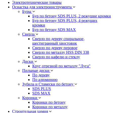
Электротехнические товары
Оснастка для электроинструмента
Буры
Бур по бетону SDS PLUS, 2 режущие кромки
Бур по бетону SDS PLUS, 4 режущих
кромки
Бур по бетону SDS MAX
Сверла
Сверло по дереву спиральное,
шестигранный хвостовик
Сверло по дереву перовое
Сверло по металлу HSS DIN 338
Сверло по кафелю и стеклу
Диски
Круг отрезной по металлу "Луга"
Пильные диски
По дереву
По алюминию
Зубила и Стамески по бетону
SDS PLUS
SDS MAX
Коронки
Коронки по бетону
Коронки по металлу
Строительная химия