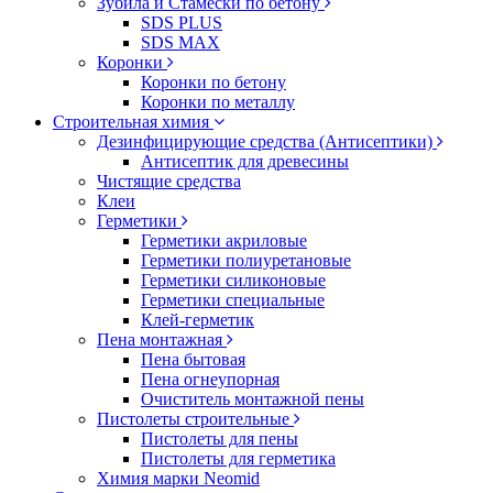
Зубила и Стамески по бетону
SDS PLUS
SDS MAX
Коронки
Коронки по бетону
Коронки по металлу
Строительная химия
Дезинфицирующие средства (Антисептики)
Антисептик для древесины
Чистящие средства
Клеи
Герметики
Герметики акриловые
Герметики полиуретановые
Герметики силиконовые
Герметики специальные
Клей-герметик
Пена монтажная
Пена бытовая
Пена огнеупорная
Очиститель монтажной пены
Пистолеты строительные
Пистолеты для пены
Пистолеты для герметика
Химия марки Neomid