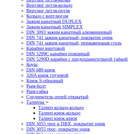
Вертлюг петля-кольцо
Вертлюг петля-петля
Кольцо с вертлюгом
Зажим канатный DUPLEX
Зажим канатный SIMPLEX
DIN 3093 зажим канатный алюминиевый
DIN 741 зажим канатный, покрытие цинк
DIN 741 зажим канатный, нержавеющая сталь
Карабин винтовой
DIN 5299C карабин пожарный
DIN 5299D карабин с предохранительной гайкой
Коуш
DIN 689 крюк
320A крюк грузовой
Крюк S-образный
Рым-болт
Рым-гайка
Соединитель цепей открытый
Талрепы
Талреп кольцо-кольцо
Талреп крюк-кольцо
Талреп крюк-крюк
DIN 3055 трос в ПВХ, покрытие цинк
DIN 3055 трос, покрытие цинк