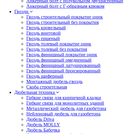
Анкерный болт с полукольцом двухраспорный
Анкерный болт с Г-образным крюком
Гвозди
Гвоздь строительный покрытие цинк
Гвоздь строительный без покрытия
Гвоздь кровельный
Гвоздь винтовой
Гвоздь ершеный
Гвоздь толевый покрытие цинк
Гвоздь толевый без покрытия
Гвоздь финишный покрытие цинк
Гвоздь финишный омедненный
Гвоздь финишный латунированный
Гвоздь финишный бронзированный
Гвоздь шиферный
Монтажный дюбель-гвоздь
Скоба строительная
Дюбельная техника
Гибкие связи для кирпичной кладки
Гибкие связи для монолитных зданий
Металлический дюбель для газобетона
Нейлоновый дюбель для газобетона
Дюбель Driva
Дюбель MOLLY
Дюбель Бабочка