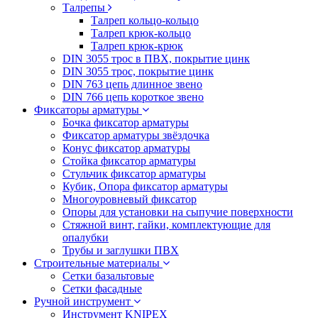
Талрепы
Талреп кольцо-кольцо
Талреп крюк-кольцо
Талреп крюк-крюк
DIN 3055 трос в ПВХ, покрытие цинк
DIN 3055 трос, покрытие цинк
DIN 763 цепь длинное звено
DIN 766 цепь короткое звено
Фиксаторы арматуры
Бочка фиксатор арматуры
Фиксатор арматуры звёздочка
Конус фиксатор арматуры
Стойка фиксатор арматуры
Стульчик фиксатор арматуры
Кубик, Опора фиксатор арматуры
Многоуровневый фиксатор
Опоры для установки на сыпучие поверхности
Стяжной винт, гайки, комплектующие для
опалубки
Трубы и заглушки ПВХ
Строительные материалы
Сетки базальтовые
Сетки фасадные
Ручной инструмент
Инструмент KNIPEX