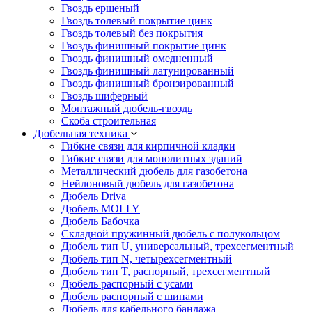
Гвоздь ершеный
Гвоздь толевый покрытие цинк
Гвоздь толевый без покрытия
Гвоздь финишный покрытие цинк
Гвоздь финишный омедненный
Гвоздь финишный латунированный
Гвоздь финишный бронзированный
Гвоздь шиферный
Монтажный дюбель-гвоздь
Скоба строительная
Дюбельная техника
Гибкие связи для кирпичной кладки
Гибкие связи для монолитных зданий
Металлический дюбель для газобетона
Нейлоновый дюбель для газобетона
Дюбель Driva
Дюбель MOLLY
Дюбель Бабочка
Складной пружинный дюбель с полукольцом
Дюбель тип U, универсальный, трехсегментный
Дюбель тип N, четырехсегментный
Дюбель тип T, распорный, трехсегментный
Дюбель распорный с усами
Дюбель распорный с шипами
Дюбель для кабельного бандажа