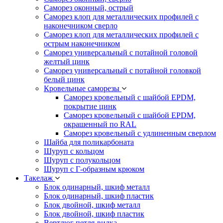
Саморез оконный, острый
Саморез клоп для металлических профилей с
наконечником сверло
Саморез клоп для металлических профилей с
острым наконечником
Саморез универсальный с потайной головой
желтый цинк
Саморез универсальный с потайной головкой
белый цинк
Кровельные саморезы
Саморез кровельный с шайбой EPDM,
покрытие цинк
Саморез кровельный с шайбой EPDM,
окрашенный по RAL
Саморез кровельный с удлиненным сверлом
Шайба для поликарбоната
Шуруп с кольцом
Шуруп с полукольцом
Шуруп с Г-образным крюком
Такелаж
Блок одинарный, шкиф металл
Блок одинарный, шкиф пластик
Блок двойной, шкиф металл
Блок двойной, шкиф пластик
Вертлюг петля-вилка