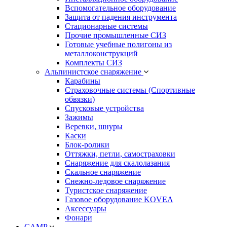
Вспомогательное оборудование
Защита от падения инструмента
Стационарные системы
Прочие промышленные СИЗ
Готовые учебные полигоны из
металлоконструкций
Комплекты СИЗ
Альпинистское снаряжение
Карабины
Страховочные системы (Спортивные
обвязки)
Спусковые устройства
Зажимы
Веревки, шнуры
Каски
Блок-ролики
Оттяжки, петли, самостраховки
Снаряжение для скалолазания
Скальное снаряжение
Снежно-ледовое снаряжение
Туристское снаряжение
Газовое оборудование KOVEA
Аксессуары
Фонари
CAMP