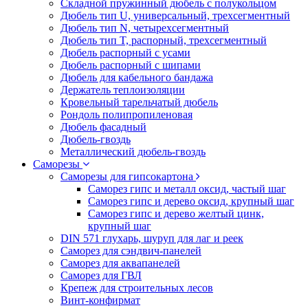
Складной пружинный дюбель с полукольцом
Дюбель тип U, универсальный, трехсегментный
Дюбель тип N, четырехсегментный
Дюбель тип T, распорный, трехсегментный
Дюбель распорный с усами
Дюбель распорный с шипами
Дюбель для кабельного бандажа
Держатель теплоизоляции
Кровельный тарельчатый дюбель
Рондоль полипропиленовая
Дюбель фасадный
Дюбель-гвоздь
Металлический дюбель-гвоздь
Саморезы
Саморезы для гипсокартона
Саморез гипс и металл оксид, частый шаг
Саморез гипс и дерево оксид, крупный шаг
Саморез гипс и дерево желтый цинк,
крупный шаг
DIN 571 глухарь, шуруп для лаг и реек
Саморез для сэндвич-панелей
Саморез для аквапанелей
Саморез для ГВЛ
Крепеж для строительных лесов
Винт-конфирмат