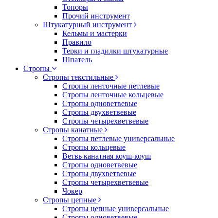
Топоры
Прочий инструмент
Штукатурный инструмент
Кельмы и мастерки
Правило
Терки и гладилки штукатурные
Шпатель
Стропы
Стропы текстильные
Стропы ленточные петлевые
Стропы ленточные кольцевые
Стропы одноветвевые
Стропы двухветвевые
Стропы четырехветвевые
Стропы канатные
Стропы петлевые универсальные
Стропы кольцевые
Ветвь канатная коуш-коуш
Стропы одноветвевые
Стропы двухветвевые
Стропы четырехветвевые
Чокер
Стропы цепные
Стропы цепные универсальные
Стропы одноветвевые