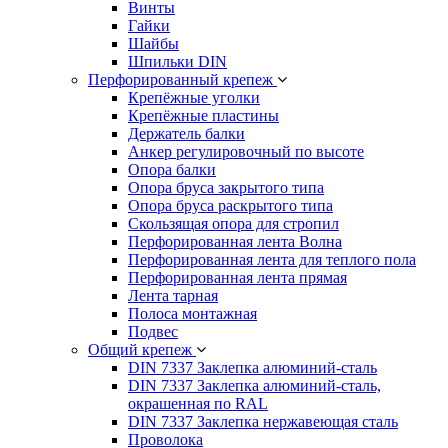
Винты
Гайки
Шайбы
Шпильки DIN
Перфорированный крепеж
Крепёжные уголки
Крепёжные пластины
Держатель балки
Анкер регулировочный по высоте
Опора балки
Опора бруса закрытого типа
Опора бруса раскрытого типа
Скользящая опора для стропил
Перфорированная лента Волна
Перфорированная лента для теплого пола
Перфорированная лента прямая
Лента тарная
Полоса монтажная
Подвес
Общий крепеж
DIN 7337 Заклепка алюминий-сталь
DIN 7337 Заклепка алюминий-сталь,
окрашенная по RAL
DIN 7337 Заклепка нержавеющая сталь
Проволока