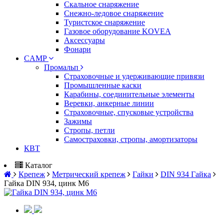
Скальное снаряжение
Снежно-ледовое снаряжение
Туристское снаряжение
Газовое оборудование KOVEA
Аксессуары
Фонари
CAMP
Промальп
Страховочные и удерживающие привязи
Промышленные каски
Карабины, соединительные элементы
Веревки, анкерные линии
Страховочные, спусковые устройства
Зажимы
Стропы, петли
Самостраховки, стропы, амортизаторы
КВТ
Каталог
Крепеж
Метрический крепеж
Гайки
DIN 934 Гайка
Гайка DIN 934, цинк М6