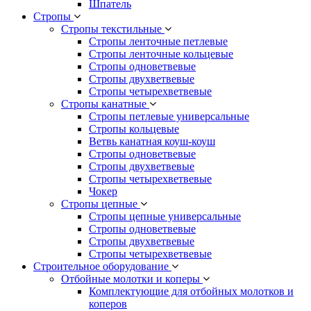
Шпатель
Стропы
Стропы текстильные
Стропы ленточные петлевые
Стропы ленточные кольцевые
Стропы одноветвевые
Стропы двухветвевые
Стропы четырехветвевые
Стропы канатные
Стропы петлевые универсальные
Стропы кольцевые
Ветвь канатная коуш-коуш
Стропы одноветвевые
Стропы двухветвевые
Стропы четырехветвевые
Чокер
Стропы цепные
Стропы цепные универсальные
Стропы одноветвевые
Стропы двухветвевые
Стропы четырехветвевые
Строительное оборудование
Отбойные молотки и коперы
Комплектующие для отбойных молотков и
коперов