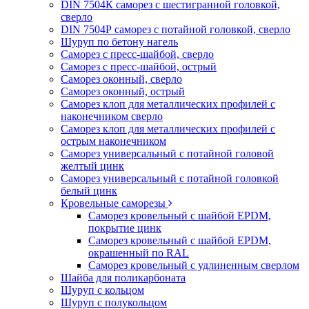
DIN 7504К саморез с шестигранной головкой,
сверло
DIN 7504Р саморез с потайной головкой, сверло
Шуруп по бетону нагель
Саморез с пресс-шайбой, сверло
Саморез с пресс-шайбой, острый
Саморез оконный, сверло
Саморез оконный, острый
Саморез клоп для металлических профилей с
наконечником сверло
Саморез клоп для металлических профилей с
острым наконечником
Саморез универсальный с потайной головой
желтый цинк
Саморез универсальный с потайной головкой
белый цинк
Кровельные саморезы
Саморез кровельный с шайбой EPDM,
покрытие цинк
Саморез кровельный с шайбой EPDM,
окрашенный по RAL
Саморез кровельный с удлиненным сверлом
Шайба для поликарбоната
Шуруп с кольцом
Шуруп с полукольцом