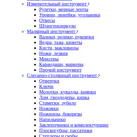
Измерительный инструмент
Рулетки, мерные ленты
Уровни, линейки, угольники
Отвесы
Штангенциркули
Малярный инструмент
Валики, ролики, рукоятки
Ведра, тазы, кюветы
Кисти, макловицы
Ножи, лезвия
Миксеры
Карандаши, маркеры
Прочий инструмент
Слесарно-столярный инструмент
Отвертки
Ключи
Молотки, кувалды, киянки
Лом, гвоздодеры, кирка
Стамески, зубило
Ножовки
Ножницы, бокорезы
Напильники
Заклепочники и комплектующие
Плоскогубцы, пассатижи
Степлеры и скобы