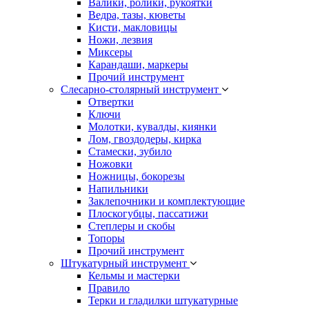
Валики, ролики, рукоятки
Ведра, тазы, кюветы
Кисти, макловицы
Ножи, лезвия
Миксеры
Карандаши, маркеры
Прочий инструмент
Слесарно-столярный инструмент
Отвертки
Ключи
Молотки, кувалды, киянки
Лом, гвоздодеры, кирка
Стамески, зубило
Ножовки
Ножницы, бокорезы
Напильники
Заклепочники и комплектующие
Плоскогубцы, пассатижи
Степлеры и скобы
Топоры
Прочий инструмент
Штукатурный инструмент
Кельмы и мастерки
Правило
Терки и гладилки штукатурные