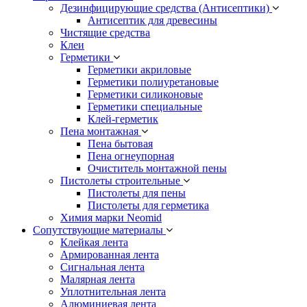
Дезинфицирующие средства (Антисептики)
Антисептик для древесины
Чистящие средства
Клеи
Герметики
Герметики акриловые
Герметики полиуретановые
Герметики силиконовые
Герметики специальные
Клей-герметик
Пена монтажная
Пена бытовая
Пена огнеупорная
Очиститель монтажной пены
Пистолеты строительные
Пистолеты для пены
Пистолеты для герметика
Химия марки Neomid
Сопутствующие материалы
Клейкая лента
Армированная лента
Сигнальная лента
Малярная лента
Уплотнительная лента
Алюминиевая лента