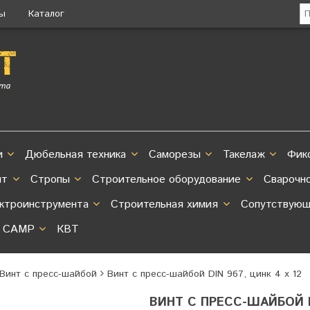
ты
Каталог
и
Дюбельная техника
Саморезы
Такелаж
Фик
нт
Стропы
Строительное оборудование
Сварочн
ектроинструмента
Строительная химия
Сопутствующ
CAMP
КВТ
 Винт с пресс-шайбой
Винт с пресс-шайбой DIN 967, цинк 4 х 12
ВИНТ С ПРЕСС-ШАЙБОЙ DI