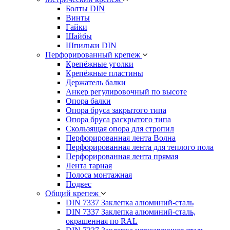
Болты DIN
Винты
Гайки
Шайбы
Шпильки DIN
Перфорированный крепеж
Крепёжные уголки
Крепёжные пластины
Держатель балки
Анкер регулировочный по высоте
Опора балки
Опора бруса закрытого типа
Опора бруса раскрытого типа
Скользящая опора для стропил
Перфорированная лента Волна
Перфорированная лента для теплого пола
Перфорированная лента прямая
Лента тарная
Полоса монтажная
Подвес
Общий крепеж
DIN 7337 Заклепка алюминий-сталь
DIN 7337 Заклепка алюминий-сталь,
окрашенная по RAL