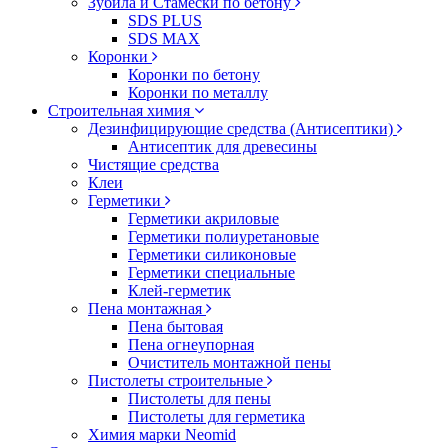
Зубила и Стамески по бетону
SDS PLUS
SDS MAX
Коронки
Коронки по бетону
Коронки по металлу
Строительная химия
Дезинфицирующие средства (Антисептики)
Антисептик для древесины
Чистящие средства
Клеи
Герметики
Герметики акриловые
Герметики полиуретановые
Герметики силиконовые
Герметики специальные
Клей-герметик
Пена монтажная
Пена бытовая
Пена огнеупорная
Очиститель монтажной пены
Пистолеты строительные
Пистолеты для пены
Пистолеты для герметика
Химия марки Neomid