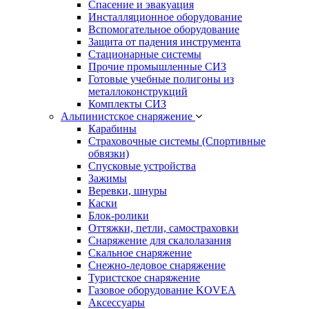
Спасение и эвакуация
Инсталляционное оборудование
Вспомогательное оборудование
Защита от падения инструмента
Стационарные системы
Прочие промышленные СИЗ
Готовые учебные полигоны из
металлоконструкций
Комплекты СИЗ
Альпинистское снаряжение
Карабины
Страховочные системы (Спортивные
обвязки)
Спусковые устройства
Зажимы
Веревки, шнуры
Каски
Блок-ролики
Оттяжки, петли, самостраховки
Снаряжение для скалолазания
Скальное снаряжение
Снежно-ледовое снаряжение
Туристское снаряжение
Газовое оборудование KOVEA
Аксессуары