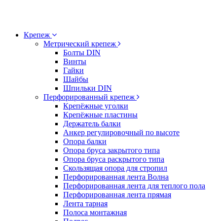
Крепеж
Метрический крепеж
Болты DIN
Винты
Гайки
Шайбы
Шпильки DIN
Перфорированный крепеж
Крепёжные уголки
Крепёжные пластины
Держатель балки
Анкер регулировочный по высоте
Опора балки
Опора бруса закрытого типа
Опора бруса раскрытого типа
Скользящая опора для стропил
Перфорированная лента Волна
Перфорированная лента для теплого пола
Перфорированная лента прямая
Лента тарная
Полоса монтажная