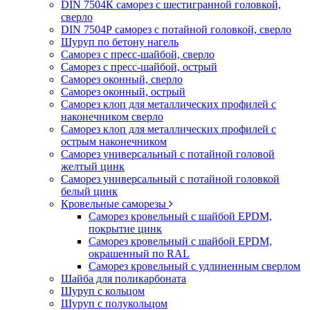
DIN 7504К саморез с шестигранной головкой,
сверло
DIN 7504Р саморез с потайной головкой, сверло
Шуруп по бетону нагель
Саморез с пресс-шайбой, сверло
Саморез с пресс-шайбой, острый
Саморез оконный, сверло
Саморез оконный, острый
Саморез клоп для металлических профилей с
наконечником сверло
Саморез клоп для металлических профилей с
острым наконечником
Саморез универсальный с потайной головой
желтый цинк
Саморез универсальный с потайной головкой
белый цинк
Кровельные саморезы
Саморез кровельный с шайбой EPDM,
покрытие цинк
Саморез кровельный с шайбой EPDM,
окрашенный по RAL
Саморез кровельный с удлиненным сверлом
Шайба для поликарбоната
Шуруп с кольцом
Шуруп с полукольцом