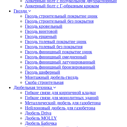
Анкерный болт с полукольцом двухраспорный
Анкерный болт с Г-образным крюком
Гвозди
Гвоздь строительный покрытие цинк
Гвоздь строительный без покрытия
Гвоздь кровельный
Гвоздь винтовой
Гвоздь ершеный
Гвоздь толевый покрытие цинк
Гвоздь толевый без покрытия
Гвоздь финишный покрытие цинк
Гвоздь финишный омедненный
Гвоздь финишный латунированный
Гвоздь финишный бронзированный
Гвоздь шиферный
Монтажный дюбель-гвоздь
Скоба строительная
Дюбельная техника
Гибкие связи для кирпичной кладки
Гибкие связи для монолитных зданий
Металлический дюбель для газобетона
Нейлоновый дюбель для газобетона
Дюбель Driva
Дюбель MOLLY
Дюбель Бабочка