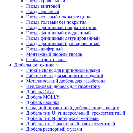
Гвоздь кровельный
Гвоздь винтовой
Гвоздь ершеный
Гвоздь толевый покрытие цинк
Гвоздь толевый без покрытия
Гвоздь финишный покрытие цинк
Гвоздь финишный омедненный
Гвоздь финишный латунированный
Гвоздь финишный бронзированный
Гвоздь шиферный
Монтажный дюбель-гвоздь
Скоба строительная
Дюбельная техника
Гибкие связи для кирпичной кладки
Гибкие связи для монолитных зданий
Металлический дюбель для газобетона
Нейлоновый дюбель для газобетона
Дюбель Driva
Дюбель MOLLY
Дюбель Бабочка
Складной пружинный дюбель с полукольцом
Дюбель тип U, универсальный, трехсегментный
Дюбель тип N, четырехсегментный
Дюбель тип T, распорный, трехсегментный
Дюбель распорный с усами