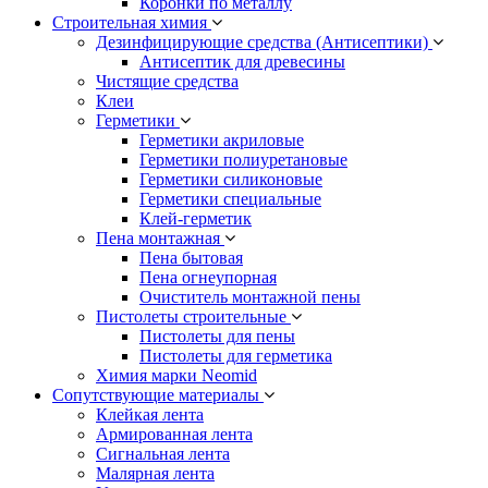
Коронки по металлу
Строительная химия
Дезинфицирующие средства (Антисептики)
Антисептик для древесины
Чистящие средства
Клеи
Герметики
Герметики акриловые
Герметики полиуретановые
Герметики силиконовые
Герметики специальные
Клей-герметик
Пена монтажная
Пена бытовая
Пена огнеупорная
Очиститель монтажной пены
Пистолеты строительные
Пистолеты для пены
Пистолеты для герметика
Химия марки Neomid
Сопутствующие материалы
Клейкая лента
Армированная лента
Сигнальная лента
Малярная лента