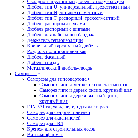
Складной пружинный дюбель с полукольцом
Дюбель тип U, универсальный, трехсегментный
Дюбель тип N, четырехсегментный
Дюбель тип T, распорный, трехсегментный
Дюбель распорный с усами
Дюбель распорный с шипами
Дюбель для кабельного бандажа
Держатель теплоизоляции
Кровельный тарельчатый дюбель
Рондоль полипропиленовая
Дюбель фасадный
Дюбель-гвоздь
Металлический дюбель-гвоздь
Саморезы
Саморезы для гипсокартона
Саморез гипс и металл оксид, частый шаг
Саморез гипс и дерево оксид, крупный шаг
Саморез гипс и дерево желтый цинк,
крупный шаг
DIN 571 глухарь, шуруп для лаг и реек
Саморез для сэндвич-панелей
Саморез для аквапанелей
Саморез для ГВЛ
Крепеж для строительных лесов
Винт-конфирмат