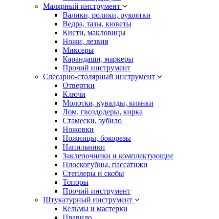
Малярный инструмент
Валики, ролики, рукоятки
Ведра, тазы, кюветы
Кисти, макловицы
Ножи, лезвия
Миксеры
Карандаши, маркеры
Прочий инструмент
Слесарно-столярный инструмент
Отвертки
Ключи
Молотки, кувалды, киянки
Лом, гвоздодеры, кирка
Стамески, зубило
Ножовки
Ножницы, бокорезы
Напильники
Заклепочники и комплектующие
Плоскогубцы, пассатижи
Степлеры и скобы
Топоры
Прочий инструмент
Штукатурный инструмент
Кельмы и мастерки
Правило