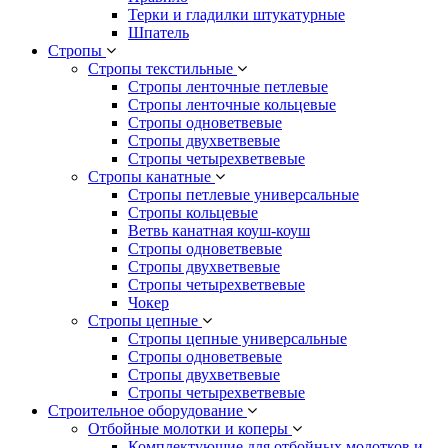
Терки и гладилки штукатурные
Шпатель
Стропы
Стропы текстильные
Стропы ленточные петлевые
Стропы ленточные кольцевые
Стропы одноветвевые
Стропы двухветвевые
Стропы четырехветвевые
Стропы канатные
Стропы петлевые универсальные
Стропы кольцевые
Ветвь канатная коуш-коуш
Стропы одноветвевые
Стропы двухветвевые
Стропы четырехветвевые
Чокер
Стропы цепные
Стропы цепные универсальные
Стропы одноветвевые
Стропы двухветвевые
Стропы четырехветвевые
Строительное оборудование
Отбойные молотки и коперы
Комплектующие для отбойных молотков и