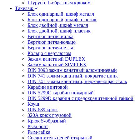
Шуруп с Г-образным крюком
Такелаж
Блок одинарный, шкиф металл
Блок одинарный, шкиф пластик
Блок двойной, шкиф металл
Блок двойной, шкиф пластик
Вертлюг петля-вилка
Вертлюг петля-кольцо
Вертлюг петля-петля
Кольцо с вертлюгом
Зажим канатный DUPLEX
Зажим канатный SIMPLEX
DIN 3093 зажим канатный алюминиевый
DIN 741 зажим канатный, покрытие цинк
DIN 741 зажим канатный, нержавеющая сталь
Карабин винтовой
DIN 5299C карабин пожарный
DIN 5299D карабин с предохранительной гайкой
Коуш
DIN 689 крюк
320A крюк грузовой
Крюк S-образный
Рым-болт
Рым-гайка
Соединитель цепей открытый