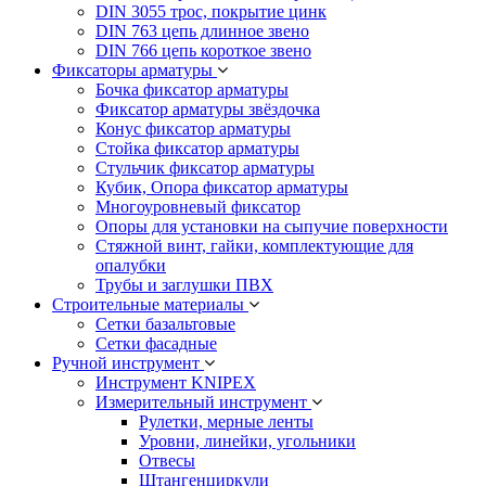
DIN 3055 трос, покрытие цинк
DIN 763 цепь длинное звено
DIN 766 цепь короткое звено
Фиксаторы арматуры
Бочка фиксатор арматуры
Фиксатор арматуры звёздочка
Конус фиксатор арматуры
Стойка фиксатор арматуры
Стульчик фиксатор арматуры
Кубик, Опора фиксатор арматуры
Многоуровневый фиксатор
Опоры для установки на сыпучие поверхности
Стяжной винт, гайки, комплектующие для
опалубки
Трубы и заглушки ПВХ
Строительные материалы
Сетки базальтовые
Сетки фасадные
Ручной инструмент
Инструмент KNIPEX
Измерительный инструмент
Рулетки, мерные ленты
Уровни, линейки, угольники
Отвесы
Штангенциркули