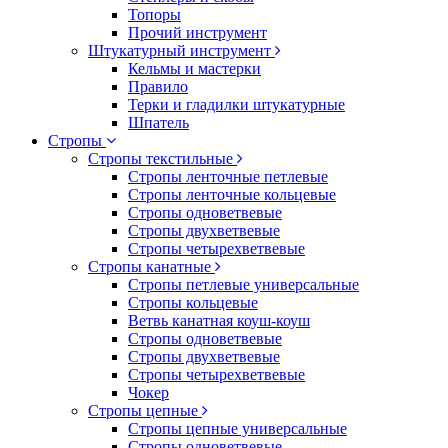
Топоры
Прочий инструмент
Штукатурный инструмент
Кельмы и мастерки
Правило
Терки и гладилки штукатурные
Шпатель
Стропы
Стропы текстильные
Стропы ленточные петлевые
Стропы ленточные кольцевые
Стропы одноветвевые
Стропы двухветвевые
Стропы четырехветвевые
Стропы канатные
Стропы петлевые универсальные
Стропы кольцевые
Ветвь канатная коуш-коуш
Стропы одноветвевые
Стропы двухветвевые
Стропы четырехветвевые
Чокер
Стропы цепные
Стропы цепные универсальные
Стропы одноветвевые