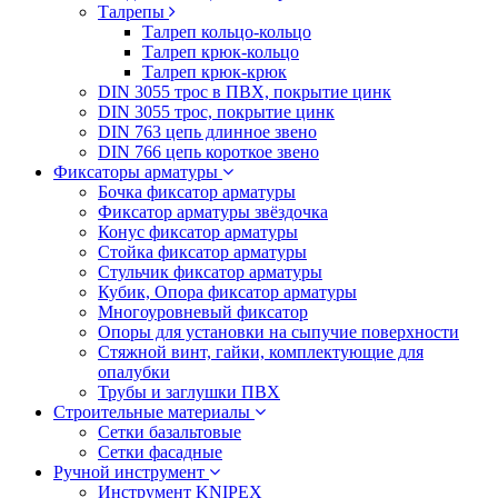
Талрепы
Талреп кольцо-кольцо
Талреп крюк-кольцо
Талреп крюк-крюк
DIN 3055 трос в ПВХ, покрытие цинк
DIN 3055 трос, покрытие цинк
DIN 763 цепь длинное звено
DIN 766 цепь короткое звено
Фиксаторы арматуры
Бочка фиксатор арматуры
Фиксатор арматуры звёздочка
Конус фиксатор арматуры
Стойка фиксатор арматуры
Стульчик фиксатор арматуры
Кубик, Опора фиксатор арматуры
Многоуровневый фиксатор
Опоры для установки на сыпучие поверхности
Стяжной винт, гайки, комплектующие для
опалубки
Трубы и заглушки ПВХ
Строительные материалы
Сетки базальтовые
Сетки фасадные
Ручной инструмент
Инструмент KNIPEX