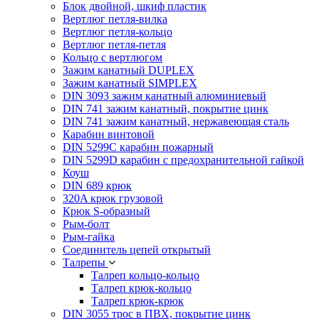
Блок двойной, шкиф пластик
Вертлюг петля-вилка
Вертлюг петля-кольцо
Вертлюг петля-петля
Кольцо с вертлюгом
Зажим канатный DUPLEX
Зажим канатный SIMPLEX
DIN 3093 зажим канатный алюминиевый
DIN 741 зажим канатный, покрытие цинк
DIN 741 зажим канатный, нержавеющая сталь
Карабин винтовой
DIN 5299C карабин пожарный
DIN 5299D карабин с предохранительной гайкой
Коуш
DIN 689 крюк
320A крюк грузовой
Крюк S-образный
Рым-болт
Рым-гайка
Соединитель цепей открытый
Талрепы
Талреп кольцо-кольцо
Талреп крюк-кольцо
Талреп крюк-крюк
DIN 3055 трос в ПВХ, покрытие цинк