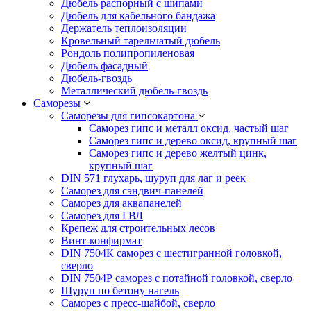
Дюбель распорный с шипами
Дюбель для кабельного бандажа
Держатель теплоизоляции
Кровельный тарельчатый дюбель
Рондоль полипропиленовая
Дюбель фасадный
Дюбель-гвоздь
Металлический дюбель-гвоздь
Саморезы
Саморезы для гипсокартона
Саморез гипс и металл оксид, частый шаг
Саморез гипс и дерево оксид, крупный шаг
Саморез гипс и дерево желтый цинк,
крупный шаг
DIN 571 глухарь, шуруп для лаг и реек
Саморез для сэндвич-панелей
Саморез для аквапанелей
Саморез для ГВЛ
Крепеж для строительных лесов
Винт-конфирмат
DIN 7504К саморез с шестигранной головкой,
сверло
DIN 7504Р саморез с потайной головкой, сверло
Шуруп по бетону нагель
Саморез с пресс-шайбой, сверло