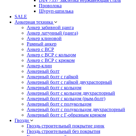
DIN 7337 Заклепка нержавеющая сталь
Проволока
Шуруп-шпилька
SALE
Анкерная техника
Анкер забивной цанга
Анкер латунный (цанга)
Анкер клиновой
Рамный анкер
Анкер с ВСР
Анкер с ВСР с кольцом
Анкер с ВСР с крюком
Анкер-клин
Анкерный болт
Анкерный болт с гайкой
Анкерный болт с гайкой двухраспорный
Анкерный болт с кольцом
Анкерный болт с кольцом двухраспорный
Анкерный болт с кольцом (рым-болт)
Анкерный болт с полукольцом
Анкерный болт с полукольцом двухраспорный
Анкерный болт с Г-образным крюком
Гвозди
Гвоздь строительный покрытие цинк
Гвоздь строительный без покрытия