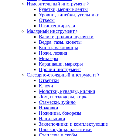
Измерительный инструмент
Рулетки, мерные ленты
Уровни, линейки, угольники
Отвесы
Штангенциркули
Малярный инструмент
Валики, ролики, рукоятки
Ведра, тазы, кюветы
Кисти, макловицы
Ножи, лезвия
Миксеры
Карандаши, маркеры
Прочий инструмент
Слесарно-столярный инструмент
Отвертки
Ключи
Молотки, кувалды, киянки
Лом, гвоздодеры, кирка
Стамески, зубило
Ножовки
Ножницы, бокорезы
Напильники
Заклепочники и комплектующие
Плоскогубцы, пассатижи
Степлеры и скобы