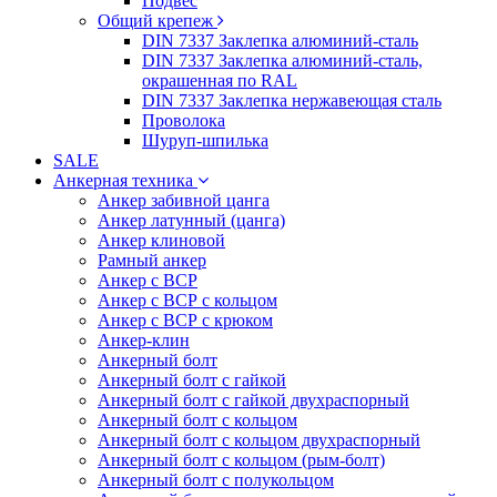
Подвес
Общий крепеж
DIN 7337 Заклепка алюминий-сталь
DIN 7337 Заклепка алюминий-сталь,
окрашенная по RAL
DIN 7337 Заклепка нержавеющая сталь
Проволока
Шуруп-шпилька
SALE
Анкерная техника
Анкер забивной цанга
Анкер латунный (цанга)
Анкер клиновой
Рамный анкер
Анкер с ВСР
Анкер с ВСР с кольцом
Анкер с ВСР с крюком
Анкер-клин
Анкерный болт
Анкерный болт с гайкой
Анкерный болт с гайкой двухраспорный
Анкерный болт с кольцом
Анкерный болт с кольцом двухраспорный
Анкерный болт с кольцом (рым-болт)
Анкерный болт с полукольцом