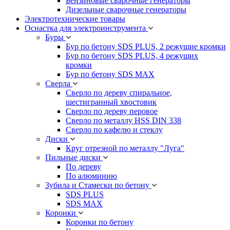
Бензиновые сварочные генераторы
Дизельные сварочные генераторы
Электротехнические товары
Оснастка для электроинструмента
Буры
Бур по бетону SDS PLUS, 2 режущие кромки
Бур по бетону SDS PLUS, 4 режущих
кромки
Бур по бетону SDS MAX
Сверла
Сверло по дереву спиральное,
шестигранный хвостовик
Сверло по дереву перовое
Сверло по металлу HSS DIN 338
Сверло по кафелю и стеклу
Диски
Круг отрезной по металлу "Луга"
Пильные диски
По дереву
По алюминию
Зубила и Стамески по бетону
SDS PLUS
SDS MAX
Коронки
Коронки по бетону