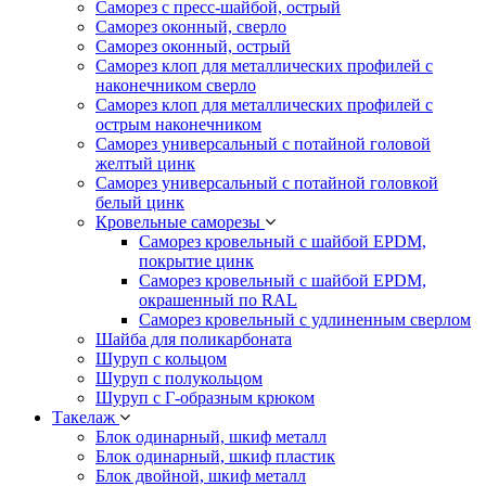
Саморез с пресс-шайбой, острый
Саморез оконный, сверло
Саморез оконный, острый
Саморез клоп для металлических профилей с
наконечником сверло
Саморез клоп для металлических профилей с
острым наконечником
Саморез универсальный с потайной головой
желтый цинк
Саморез универсальный с потайной головкой
белый цинк
Кровельные саморезы
Саморез кровельный с шайбой EPDM,
покрытие цинк
Саморез кровельный с шайбой EPDM,
окрашенный по RAL
Саморез кровельный с удлиненным сверлом
Шайба для поликарбоната
Шуруп с кольцом
Шуруп с полукольцом
Шуруп с Г-образным крюком
Такелаж
Блок одинарный, шкиф металл
Блок одинарный, шкиф пластик
Блок двойной, шкиф металл