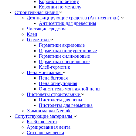
Коронки по бетону
Коронки по металлу
Строительная химия
Дезинфицирующие средства (Антисептики)
Антисептик для древесины
Чистящие средства
Клеи
Герметики
Герметики акриловые
Герметики полиуретановые
Герметики силиконовые
Герметики специальные
Клей-герметик
Пена монтажная
Пена бытовая
Пена огнеупорная
Очиститель монтажной пены
Пистолеты строительные
Пистолеты для пены
Пистолеты для герметика
Химия марки Neomid
Сопутствующие материалы
Клейкая лента
Армированная лента
Сигнальная лента