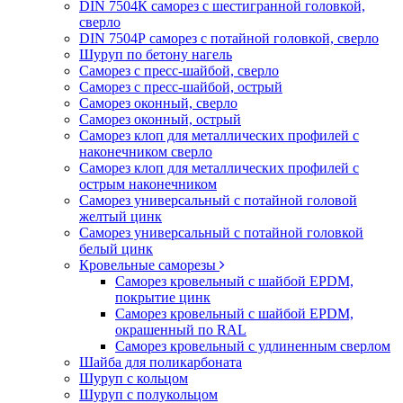
DIN 7504К саморез с шестигранной головкой,
сверло
DIN 7504Р саморез с потайной головкой, сверло
Шуруп по бетону нагель
Саморез с пресс-шайбой, сверло
Саморез с пресс-шайбой, острый
Саморез оконный, сверло
Саморез оконный, острый
Саморез клоп для металлических профилей с
наконечником сверло
Саморез клоп для металлических профилей с
острым наконечником
Саморез универсальный с потайной головой
желтый цинк
Саморез универсальный с потайной головкой
белый цинк
Кровельные саморезы
Саморез кровельный с шайбой EPDM,
покрытие цинк
Саморез кровельный с шайбой EPDM,
окрашенный по RAL
Саморез кровельный с удлиненным сверлом
Шайба для поликарбоната
Шуруп с кольцом
Шуруп с полукольцом