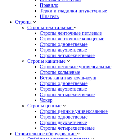
Правило
Терки и гладилки штукатурные
Шпатель
Стропы
Стропы текстильные
Стропы ленточные петлевые
Стропы ленточные кольцевые
Стропы одноветвевые
Стропы двухветвевые
Стропы четырехветвевые
Стропы канатные
Стропы петлевые универсальные
Стропы кольцевые
Ветвь канатная коуш-коуш
Стропы одноветвевые
Стропы двухветвевые
Стропы четырехветвевые
Чокер
Стропы цепные
Стропы цепные универсальные
Стропы одноветвевые
Стропы двухветвевые
Стропы четырехветвевые
Строительное оборудование