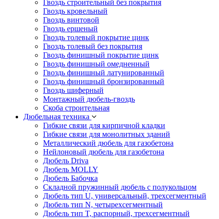
Гвоздь строительный без покрытия
Гвоздь кровельный
Гвоздь винтовой
Гвоздь ершеный
Гвоздь толевый покрытие цинк
Гвоздь толевый без покрытия
Гвоздь финишный покрытие цинк
Гвоздь финишный омедненный
Гвоздь финишный латунированный
Гвоздь финишный бронзированный
Гвоздь шиферный
Монтажный дюбель-гвоздь
Скоба строительная
Дюбельная техника
Гибкие связи для кирпичной кладки
Гибкие связи для монолитных зданий
Металлический дюбель для газобетона
Нейлоновый дюбель для газобетона
Дюбель Driva
Дюбель MOLLY
Дюбель Бабочка
Складной пружинный дюбель с полукольцом
Дюбель тип U, универсальный, трехсегментный
Дюбель тип N, четырехсегментный
Дюбель тип T, распорный, трехсегментный