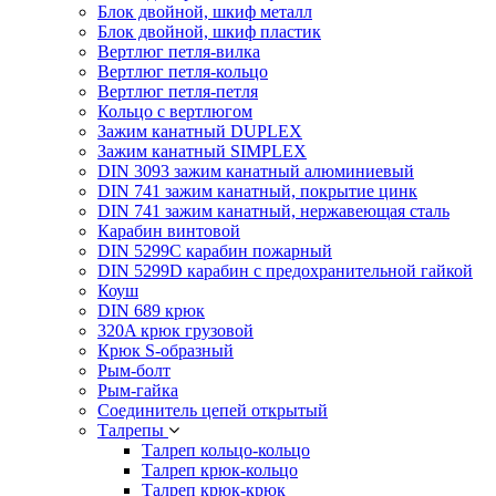
Блок двойной, шкиф металл
Блок двойной, шкиф пластик
Вертлюг петля-вилка
Вертлюг петля-кольцо
Вертлюг петля-петля
Кольцо с вертлюгом
Зажим канатный DUPLEX
Зажим канатный SIMPLEX
DIN 3093 зажим канатный алюминиевый
DIN 741 зажим канатный, покрытие цинк
DIN 741 зажим канатный, нержавеющая сталь
Карабин винтовой
DIN 5299C карабин пожарный
DIN 5299D карабин с предохранительной гайкой
Коуш
DIN 689 крюк
320A крюк грузовой
Крюк S-образный
Рым-болт
Рым-гайка
Соединитель цепей открытый
Талрепы
Талреп кольцо-кольцо
Талреп крюк-кольцо
Талреп крюк-крюк