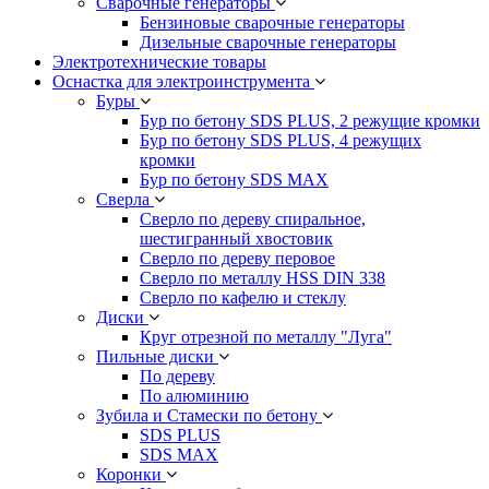
Сварочные генераторы
Бензиновые сварочные генераторы
Дизельные сварочные генераторы
Электротехнические товары
Оснастка для электроинструмента
Буры
Бур по бетону SDS PLUS, 2 режущие кромки
Бур по бетону SDS PLUS, 4 режущих
кромки
Бур по бетону SDS MAX
Сверла
Сверло по дереву спиральное,
шестигранный хвостовик
Сверло по дереву перовое
Сверло по металлу HSS DIN 338
Сверло по кафелю и стеклу
Диски
Круг отрезной по металлу "Луга"
Пильные диски
По дереву
По алюминию
Зубила и Стамески по бетону
SDS PLUS
SDS MAX
Коронки