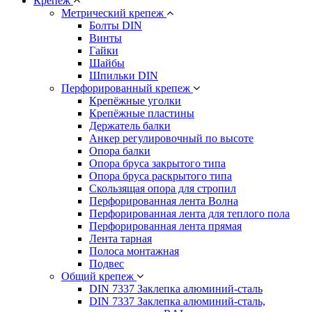
Крепеж
Метрический крепеж
Болты DIN
Винты
Гайки
Шайбы
Шпильки DIN
Перфорированный крепеж
Крепёжные уголки
Крепёжные пластины
Держатель балки
Анкер регулировочный по высоте
Опора балки
Опора бруса закрытого типа
Опора бруса раскрытого типа
Скользящая опора для стропил
Перфорированная лента Волна
Перфорированная лента для теплого пола
Перфорированная лента прямая
Лента тарная
Полоса монтажная
Подвес
Общий крепеж
DIN 7337 Заклепка алюминий-сталь
DIN 7337 Заклепка алюминий-сталь,