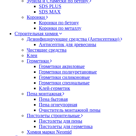
Зубила и Стамески по бетону
SDS PLUS
SDS MAX
Коронки
Коронки по бетону
Коронки по металлу
Строительная химия
Дезинфицирующие средства (Антисептики)
Антисептик для древесины
Чистящие средства
Клеи
Герметики
Герметики акриловые
Герметики полиуретановые
Герметики силиконовые
Герметики специальные
Клей-герметик
Пена монтажная
Пена бытовая
Пена огнеупорная
Очиститель монтажной пены
Пистолеты строительные
Пистолеты для пены
Пистолеты для герметика
Химия марки Neomid