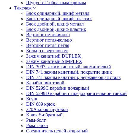
Шуруп с Г-образным крюком
Такелаж
Блок одинарный, шкиф металл
Блок одинарный, шкиф пластик
Блок двойной, шкиф металл
Блок двойной, шкиф пластик
Вертлюг петля-вилка
Вертлюг петля-кольцо
Вертлюг петля-петля
Кольцо с вертлюгом
Зажим канатный DUPLEX
Зажим канатный SIMPLEX
DIN 3093 зажим канатный алюминиевый
DIN 741 зажим канатный, покрытие цинк
DIN 741 зажим канатный, нержавеющая сталь
Карабин винтовой
DIN 5299C карабин пожарный
DIN 5299D карабин с предохранительной гайкой
Коуш
DIN 689 крюк
320A крюк грузовой
Крюк S-образный
Рым-болт
Рым-гайка
Соединитель цепей открытый