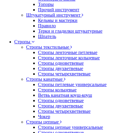
Топоры
Прочий инструмент
Штукатурный инструмент
Кельмы и мастерки
Правило
Терки и гладилки штукатурные
Шпатель
Стропы
Стропы текстильные
Стропы ленточные петлевые
Стропы ленточные кольцевые
Стропы одноветвевые
Стропы двухветвевые
Стропы четырехветвевые
Стропы канатные
Стропы петлевые универсальные
Стропы кольцевые
Ветвь канатная коуш-коуш
Стропы одноветвевые
Стропы двухветвевые
Стропы четырехветвевые
Чокер
Стропы цепные
Стропы цепные универсальные
Стропы одноветвевые