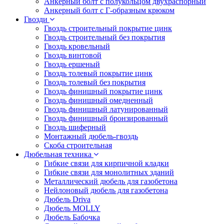
Анкерный болт с полукольцом двухраспорный
Анкерный болт с Г-образным крюком
Гвозди
Гвоздь строительный покрытие цинк
Гвоздь строительный без покрытия
Гвоздь кровельный
Гвоздь винтовой
Гвоздь ершеный
Гвоздь толевый покрытие цинк
Гвоздь толевый без покрытия
Гвоздь финишный покрытие цинк
Гвоздь финишный омедненный
Гвоздь финишный латунированный
Гвоздь финишный бронзированный
Гвоздь шиферный
Монтажный дюбель-гвоздь
Скоба строительная
Дюбельная техника
Гибкие связи для кирпичной кладки
Гибкие связи для монолитных зданий
Металлический дюбель для газобетона
Нейлоновый дюбель для газобетона
Дюбель Driva
Дюбель MOLLY
Дюбель Бабочка