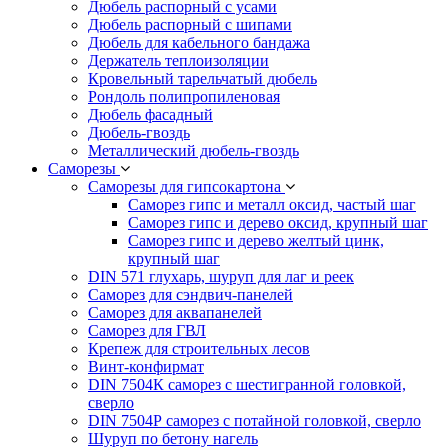
Дюбель распорный с усами
Дюбель распорный с шипами
Дюбель для кабельного бандажа
Держатель теплоизоляции
Кровельный тарельчатый дюбель
Рондоль полипропиленовая
Дюбель фасадный
Дюбель-гвоздь
Металлический дюбель-гвоздь
Саморезы
Саморезы для гипсокартона
Саморез гипс и металл оксид, частый шаг
Саморез гипс и дерево оксид, крупный шаг
Саморез гипс и дерево желтый цинк,
крупный шаг
DIN 571 глухарь, шуруп для лаг и реек
Саморез для сэндвич-панелей
Саморез для аквапанелей
Саморез для ГВЛ
Крепеж для строительных лесов
Винт-конфирмат
DIN 7504К саморез с шестигранной головкой,
сверло
DIN 7504Р саморез с потайной головкой, сверло
Шуруп по бетону нагель