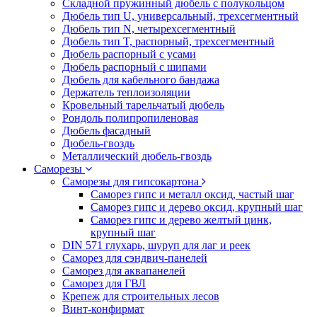
Складной пружинный дюбель с полукольцом
Дюбель тип U, универсальный, трехсегментный
Дюбель тип N, четырехсегментный
Дюбель тип T, распорный, трехсегментный
Дюбель распорный с усами
Дюбель распорный с шипами
Дюбель для кабельного бандажа
Держатель теплоизоляции
Кровельный тарельчатый дюбель
Рондоль полипропиленовая
Дюбель фасадный
Дюбель-гвоздь
Металлический дюбель-гвоздь
Саморезы
Саморезы для гипсокартона
Саморез гипс и металл оксид, частый шаг
Саморез гипс и дерево оксид, крупный шаг
Саморез гипс и дерево желтый цинк,
крупный шаг
DIN 571 глухарь, шуруп для лаг и реек
Саморез для сэндвич-панелей
Саморез для аквапанелей
Саморез для ГВЛ
Крепеж для строительных лесов
Винт-конфирмат