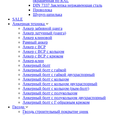
окрашенная по RAL
DIN 7337 Заклепка нержавеющая сталь
Проволока
Шуруп-шпилька
SALE
Анкерная техника
Анкер забивной цанга
Анкер латунный (цанга)
Анкер клиновой
Рамный анкер
Анкер с ВСР
Анкер с ВСР с кольцом
Анкер с ВСР с крюком
Анкер-клин
Анкерный болт
Анкерный болт с гайкой
Анкерный болт с гайкой двухраспорный
Анкерный болт с кольцом
Анкерный болт с кольцом двухраспорный
Анкерный болт с кольцом (рым-болт)
Анкерный болт с полукольцом
Анкерный болт с полукольцом двухраспорный
Анкерный болт с Г-образным крюком
Гвозди
Гвоздь строительный покрытие цинк