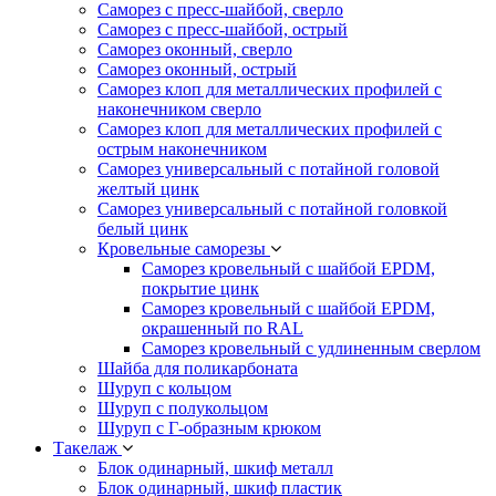
Саморез с пресс-шайбой, сверло
Саморез с пресс-шайбой, острый
Саморез оконный, сверло
Саморез оконный, острый
Саморез клоп для металлических профилей с
наконечником сверло
Саморез клоп для металлических профилей с
острым наконечником
Саморез универсальный с потайной головой
желтый цинк
Саморез универсальный с потайной головкой
белый цинк
Кровельные саморезы
Саморез кровельный с шайбой EPDM,
покрытие цинк
Саморез кровельный с шайбой EPDM,
окрашенный по RAL
Саморез кровельный с удлиненным сверлом
Шайба для поликарбоната
Шуруп с кольцом
Шуруп с полукольцом
Шуруп с Г-образным крюком
Такелаж
Блок одинарный, шкиф металл
Блок одинарный, шкиф пластик