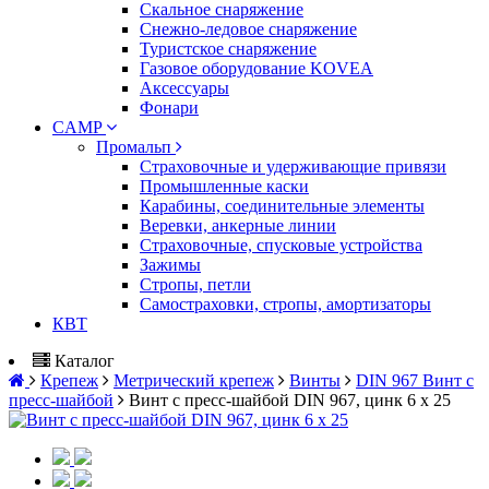
Скальное снаряжение
Снежно-ледовое снаряжение
Туристское снаряжение
Газовое оборудование KOVEA
Аксессуары
Фонари
CAMP
Промальп
Страховочные и удерживающие привязи
Промышленные каски
Карабины, соединительные элементы
Веревки, анкерные линии
Страховочные, спусковые устройства
Зажимы
Стропы, петли
Самостраховки, стропы, амортизаторы
КВТ
Каталог
Крепеж
Метрический крепеж
Винты
DIN 967 Винт с
пресс-шайбой
Винт с пресс-шайбой DIN 967, цинк 6 х 25