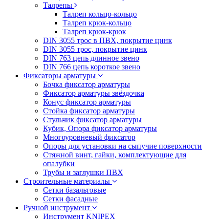
Талрепы
Талреп кольцо-кольцо
Талреп крюк-кольцо
Талреп крюк-крюк
DIN 3055 трос в ПВХ, покрытие цинк
DIN 3055 трос, покрытие цинк
DIN 763 цепь длинное звено
DIN 766 цепь короткое звено
Фиксаторы арматуры
Бочка фиксатор арматуры
Фиксатор арматуры звёздочка
Конус фиксатор арматуры
Стойка фиксатор арматуры
Стульчик фиксатор арматуры
Кубик, Опора фиксатор арматуры
Многоуровневый фиксатор
Опоры для установки на сыпучие поверхности
Стяжной винт, гайки, комплектующие для
опалубки
Трубы и заглушки ПВХ
Строительные материалы
Сетки базальтовые
Сетки фасадные
Ручной инструмент
Инструмент KNIPEX