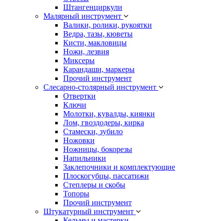
Штангенциркули
Малярный инструмент
Валики, ролики, рукоятки
Ведра, тазы, кюветы
Кисти, макловицы
Ножи, лезвия
Миксеры
Карандаши, маркеры
Прочий инструмент
Слесарно-столярный инструмент
Отвертки
Ключи
Молотки, кувалды, киянки
Лом, гвоздодеры, кирка
Стамески, зубило
Ножовки
Ножницы, бокорезы
Напильники
Заклепочники и комплектующие
Плоскогубцы, пассатижи
Степлеры и скобы
Топоры
Прочий инструмент
Штукатурный инструмент
Кельмы и мастерки