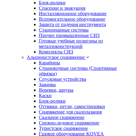
Блок-ролики
Спасение и эвакуация
Инсталляционное оборудование
Вспомогательное оборудование
Защита от падения инструмента
Стационарные системы
Прочие промышленные СИЗ
Готовые учебные полигоны из
металлоконструкций
Комплекты СИЗ
Альпинистское снаряжение
Карабины
Страховочные системы (Спортивные
обвязки)
Спусковые устройства
Зажимы
Веревки, шнуры
Каски
Блок-ролики
Оттяжки, петли, самостраховки
Снаряжение для скалолазания
Скальное снаряжение
Снежно-ледовое снаряжение
Туристское снаряжение
Газовое оборудование KOVEA