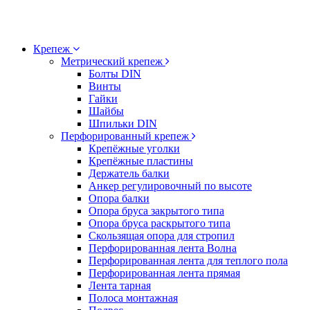
Крепеж
Метрический крепеж
Болты DIN
Винты
Гайки
Шайбы
Шпильки DIN
Перфорированный крепеж
Крепёжные уголки
Крепёжные пластины
Держатель балки
Анкер регулировочный по высоте
Опора балки
Опора бруса закрытого типа
Опора бруса раскрытого типа
Скользящая опора для стропил
Перфорированная лента Волна
Перфорированная лента для теплого пола
Перфорированная лента прямая
Лента тарная
Полоса монтажная