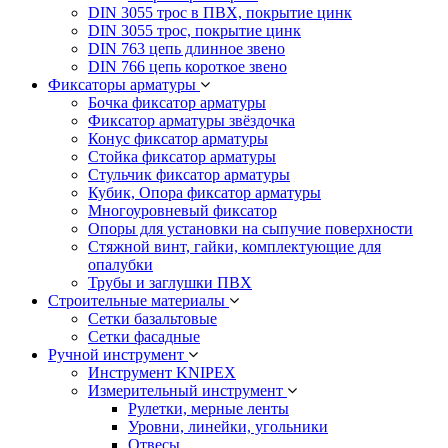
DIN 3055 трос в ПВХ, покрытие цинк
DIN 3055 трос, покрытие цинк
DIN 763 цепь длинное звено
DIN 766 цепь короткое звено
Фиксаторы арматуры
Бочка фиксатор арматуры
Фиксатор арматуры звёздочка
Конус фиксатор арматуры
Стойка фиксатор арматуры
Стульчик фиксатор арматуры
Кубик, Опора фиксатор арматуры
Многоуровневый фиксатор
Опоры для установки на сыпучие поверхности
Стяжной винт, гайки, комплектующие для
опалубки
Трубы и заглушки ПВХ
Строительные материалы
Сетки базальтовые
Сетки фасадные
Ручной инструмент
Инструмент KNIPEX
Измерительный инструмент
Рулетки, мерные ленты
Уровни, линейки, угольники
Отвесы