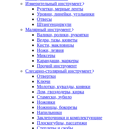
Измерительный инструмент
Рулетки, мерные ленты
Уровни, линейки, угольники
Отвесы
Штангенциркули
Малярный инструмент
Валики, ролики, рукоятки
Ведра, тазы, кюветы
Кисти, макловицы
Ножи, лезвия
Миксеры
Карандаши, маркеры
Прочий инструмент
Слесарно-столярный инструмент
Отвертки
Ключи
Молотки, кувалды, киянки
Лом, гвоздодеры, кирка
Стамески, зубило
Ножовки
Ножницы, бокорезы
Напильники
Заклепочники и комплектующие
Плоскогубцы, пассатижи
Степлеры и скобы