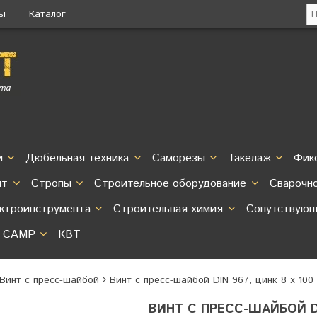
ты
Каталог
и
Дюбельная техника
Саморезы
Такелаж
Фик
нт
Стропы
Строительное оборудование
Сварочн
ектроинструмента
Строительная химия
Сопутствующ
CAMP
КВТ
 Винт с пресс-шайбой
Винт с пресс-шайбой DIN 967, цинк 8 х 100
ВИНТ С ПРЕСС-ШАЙБОЙ DI