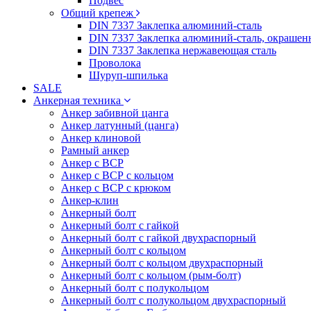
Подвес
Общий крепеж
DIN 7337 Заклепка алюминий-сталь
DIN 7337 Заклепка алюминий-сталь, окрашен
DIN 7337 Заклепка нержавеющая сталь
Проволока
Шуруп-шпилька
SALE
Анкерная техника
Анкер забивной цанга
Анкер латунный (цанга)
Анкер клиновой
Рамный анкер
Анкер с ВСР
Анкер с ВСР с кольцом
Анкер с ВСР с крюком
Анкер-клин
Анкерный болт
Анкерный болт с гайкой
Анкерный болт с гайкой двухраспорный
Анкерный болт с кольцом
Анкерный болт с кольцом двухраспорный
Анкерный болт с кольцом (рым-болт)
Анкерный болт с полукольцом
Анкерный болт с полукольцом двухраспорный