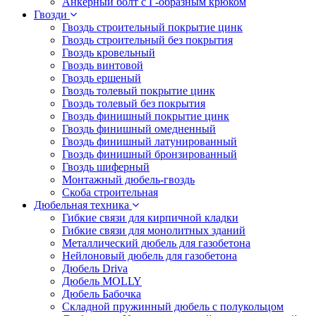
Анкерный болт с Г-образным крюком
Гвозди
Гвоздь строительный покрытие цинк
Гвоздь строительный без покрытия
Гвоздь кровельный
Гвоздь винтовой
Гвоздь ершеный
Гвоздь толевый покрытие цинк
Гвоздь толевый без покрытия
Гвоздь финишный покрытие цинк
Гвоздь финишный омедненный
Гвоздь финишный латунированный
Гвоздь финишный бронзированный
Гвоздь шиферный
Монтажный дюбель-гвоздь
Скоба строительная
Дюбельная техника
Гибкие связи для кирпичной кладки
Гибкие связи для монолитных зданий
Металлический дюбель для газобетона
Нейлоновый дюбель для газобетона
Дюбель Driva
Дюбель MOLLY
Дюбель Бабочка
Складной пружинный дюбель с полукольцом