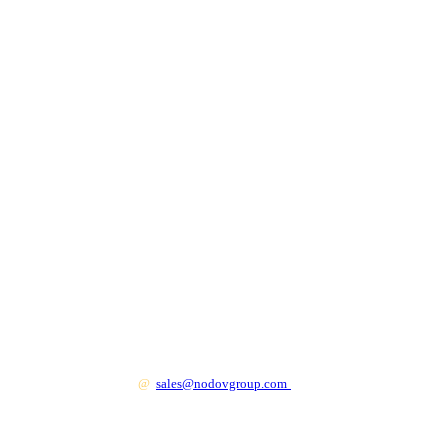
+7 499 130 83 41
@
sales@nodovgroup.com