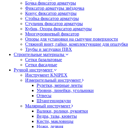
Бочка фиксатор арматуры
Фиксатор арматуры звёздочка
Конус фиксатор арматуры
Стойка фиксатор арматуры
Стульчик фиксатор арматуры
Кубик, Опора фиксатор арматуры
Многоуровневый фиксатор
Опоры для установки на сыпучие поверхности
Стяжной винт, гайки, комплектующие для опалубк
Трубы и заглушки ПВХ
Строительные материалы
Сетки базальтовые
Сетки фасадные
Ручной инструмент
Инструмент KNIPEX
Измерительный инструмент
Рулетки, мерные ленты
Уровни, линейки, угольники
Отвесы
Штангенциркули
Малярный инструмент
Валики, ролики, рукоятки
Ведра, тазы, кюветы
Кисти, макловицы
Ножи, лезвия