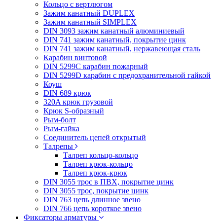
Кольцо с вертлюгом
Зажим канатный DUPLEX
Зажим канатный SIMPLEX
DIN 3093 зажим канатный алюминиевый
DIN 741 зажим канатный, покрытие цинк
DIN 741 зажим канатный, нержавеющая сталь
Карабин винтовой
DIN 5299C карабин пожарный
DIN 5299D карабин с предохранительной гайкой
Коуш
DIN 689 крюк
320A крюк грузовой
Крюк S-образный
Рым-болт
Рым-гайка
Соединитель цепей открытый
Талрепы
Талреп кольцо-кольцо
Талреп крюк-кольцо
Талреп крюк-крюк
DIN 3055 трос в ПВХ, покрытие цинк
DIN 3055 трос, покрытие цинк
DIN 763 цепь длинное звено
DIN 766 цепь короткое звено
Фиксаторы арматуры