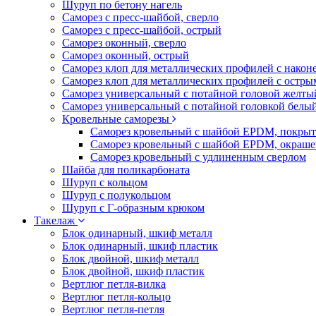
Шуруп по бетону нагель
Саморез с пресс-шайбой, сверло
Саморез с пресс-шайбой, острый
Саморез оконный, сверло
Саморез оконный, острый
Саморез клоп для металлических профилей с након
Саморез клоп для металлических профилей с остр
Саморез универсальный с потайной головой желты
Саморез универсальный с потайной головкой белы
Кровельные саморезы
Саморез кровельный с шайбой EPDM, покрыт
Саморез кровельный с шайбой EPDM, окраш
Саморез кровельный с удлиненным сверлом
Шайба для поликарбоната
Шуруп с кольцом
Шуруп с полукольцом
Шуруп с Г-образным крюком
Такелаж
Блок одинарный, шкиф металл
Блок одинарный, шкиф пластик
Блок двойной, шкиф металл
Блок двойной, шкиф пластик
Вертлюг петля-вилка
Вертлюг петля-кольцо
Вертлюг петля-петля