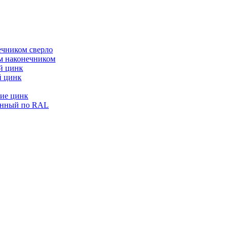
ечником сверло
ым наконечником
й цинк
й цинк
ие цинк
енный по RAL