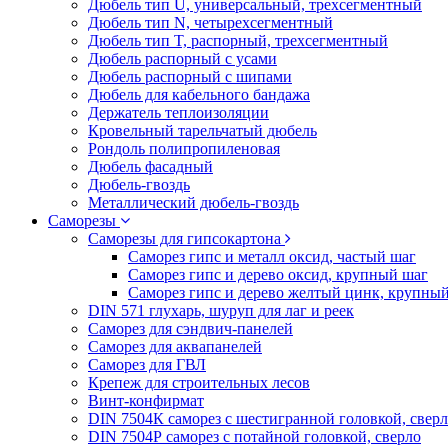
Дюбель тип U, универсальный, трехсегментный
Дюбель тип N, четырехсегментный
Дюбель тип T, распорный, трехсегментный
Дюбель распорный с усами
Дюбель распорный с шипами
Дюбель для кабельного бандажа
Держатель теплоизоляции
Кровельный тарельчатый дюбель
Рондоль полипропиленовая
Дюбель фасадный
Дюбель-гвоздь
Металлический дюбель-гвоздь
Саморезы
Саморезы для гипсокартона
Саморез гипс и металл оксид, частый шаг
Саморез гипс и дерево оксид, крупный шаг
Саморез гипс и дерево желтый цинк, крупны
DIN 571 глухарь, шуруп для лаг и реек
Саморез для сэндвич-панелей
Саморез для аквапанелей
Саморез для ГВЛ
Крепеж для строительных лесов
Винт-конфирмат
DIN 7504К саморез с шестигранной головкой, свер
DIN 7504Р саморез с потайной головкой, сверло