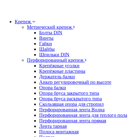
Крепеж
Метрический крепеж
Болты DIN
Винты
Гайки
Шайбы
Шпильки DIN
Перфорированный крепеж
Крепёжные уголки
Крепёжные пластины
Держатель балки
Анкер регулировочный по высоте
Опора балки
Опора бруса закрытого типа
Опора бруса раскрытого типа
Скользящая опора для стропил
Перфорированная лента Волна
Перфорированная лента для теплого пола
Перфорированная лента прямая
Лента тарная
Полоса монтажная