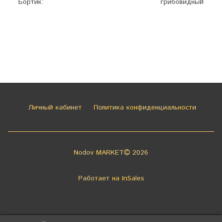
Бортик:
грибовидный
Личный кабинет
Политика конфиденциальности
Nodov MARKET
2026
Работает на
InSales