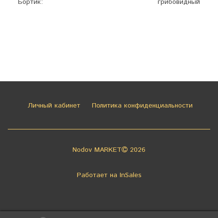
Бортик:
грибовидный
Личный кабинет
Политика конфиденциальности
Nodov MARKET
2026
Работает на
InSales