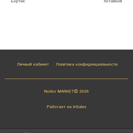
Бортик:
потайной
Личный кабинет
Политика конфиденциальности
Nodov MARKET
2026
Работает на
InSales