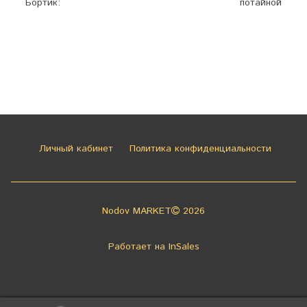
Бортик:
потайной
Личный кабинет
Политика конфиденциальности
Nodov MARKET
2026
Работает на
InSales