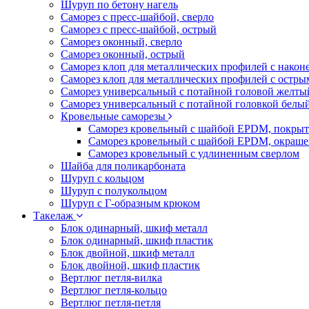
Шуруп по бетону нагель
Саморез с пресс-шайбой, сверло
Саморез с пресс-шайбой, острый
Саморез оконный, сверло
Саморез оконный, острый
Саморез клоп для металлических профилей с након
Саморез клоп для металлических профилей с остр
Саморез универсальный с потайной головой желты
Саморез универсальный с потайной головкой белы
Кровельные саморезы
Саморез кровельный с шайбой EPDM, покрыт
Саморез кровельный с шайбой EPDM, окраш
Саморез кровельный с удлиненным сверлом
Шайба для поликарбоната
Шуруп с кольцом
Шуруп с полукольцом
Шуруп с Г-образным крюком
Такелаж
Блок одинарный, шкиф металл
Блок одинарный, шкиф пластик
Блок двойной, шкиф металл
Блок двойной, шкиф пластик
Вертлюг петля-вилка
Вертлюг петля-кольцо
Вертлюг петля-петля