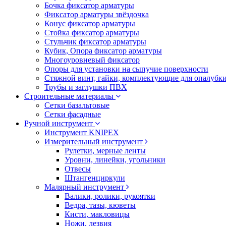
Бочка фиксатор арматуры
Фиксатор арматуры звёздочка
Конус фиксатор арматуры
Стойка фиксатор арматуры
Стульчик фиксатор арматуры
Кубик, Опора фиксатор арматуры
Многоуровневый фиксатор
Опоры для установки на сыпучие поверхности
Стяжной винт, гайки, комплектующие для опалубк
Трубы и заглушки ПВХ
Строительные материалы
Сетки базальтовые
Сетки фасадные
Ручной инструмент
Инструмент KNIPEX
Измерительный инструмент
Рулетки, мерные ленты
Уровни, линейки, угольники
Отвесы
Штангенциркули
Малярный инструмент
Валики, ролики, рукоятки
Ведра, тазы, кюветы
Кисти, макловицы
Ножи, лезвия