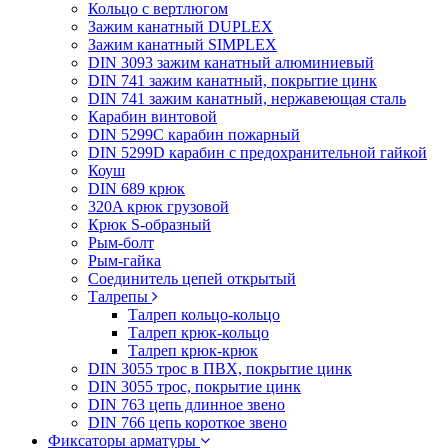
Кольцо с вертлюгом
Зажим канатный DUPLEX
Зажим канатный SIMPLEX
DIN 3093 зажим канатный алюминиевый
DIN 741 зажим канатный, покрытие цинк
DIN 741 зажим канатный, нержавеющая сталь
Карабин винтовой
DIN 5299C карабин пожарный
DIN 5299D карабин с предохранительной гайкой
Коуш
DIN 689 крюк
320A крюк грузовой
Крюк S-образный
Рым-болт
Рым-гайка
Соединитель цепей открытый
Талрепы
Талреп кольцо-кольцо
Талреп крюк-кольцо
Талреп крюк-крюк
DIN 3055 трос в ПВХ, покрытие цинк
DIN 3055 трос, покрытие цинк
DIN 763 цепь длинное звено
DIN 766 цепь короткое звено
Фиксаторы арматуры