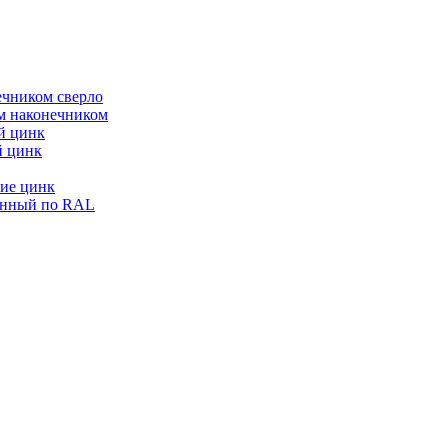
ечником сверло
ым наконечником
й цинк
й цинк
ие цинк
енный по RAL