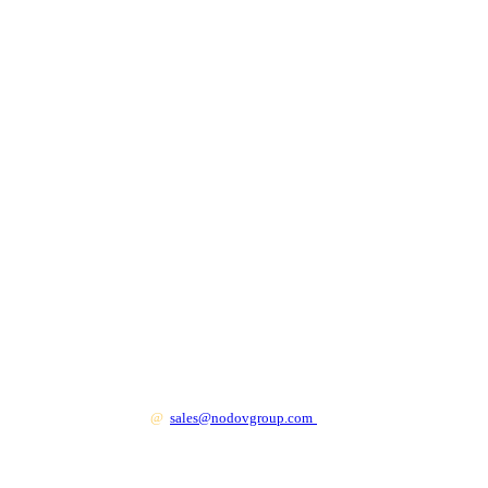
+7 499 130 83 41
@
sales@nodovgroup.com