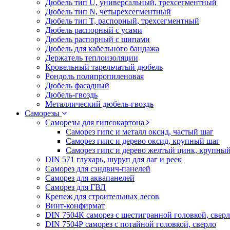
Дюбель тип U, универсальный, трехсегментный
Дюбель тип N, четырехсегментный
Дюбель тип T, распорный, трехсегментный
Дюбель распорный с усами
Дюбель распорный с шипами
Дюбель для кабельного бандажа
Держатель теплоизоляции
Кровельный тарельчатый дюбель
Рондоль полипропиленовая
Дюбель фасадный
Дюбель-гвоздь
Металлический дюбель-гвоздь
Саморезы
Саморезы для гипсокартона
Саморез гипс и металл оксид, частый шаг
Саморез гипс и дерево оксид, крупный шаг
Саморез гипс и дерево желтый цинк, крупны
DIN 571 глухарь, шуруп для лаг и реек
Саморез для сэндвич-панелей
Саморез для аквапанелей
Саморез для ГВЛ
Крепеж для строительных лесов
Винт-конфирмат
DIN 7504К саморез с шестигранной головкой, свер
DIN 7504Р саморез с потайной головкой, сверло