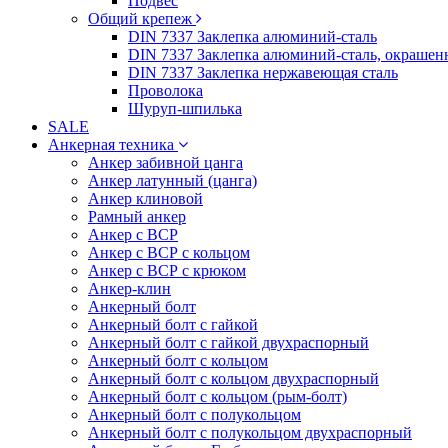
Подвес
Общий крепеж
DIN 7337 Заклепка алюминий-сталь
DIN 7337 Заклепка алюминий-сталь, окрашен
DIN 7337 Заклепка нержавеющая сталь
Проволока
Шуруп-шпилька
SALE
Анкерная техника
Анкер забивной цанга
Анкер латунный (цанга)
Анкер клиновой
Рамный анкер
Анкер с ВСР
Анкер с ВСР с кольцом
Анкер с ВСР с крюком
Анкер-клин
Анкерный болт
Анкерный болт с гайкой
Анкерный болт с гайкой двухраспорный
Анкерный болт с кольцом
Анкерный болт с кольцом двухраспорный
Анкерный болт с кольцом (рым-болт)
Анкерный болт с полукольцом
Анкерный болт с полукольцом двухраспорный