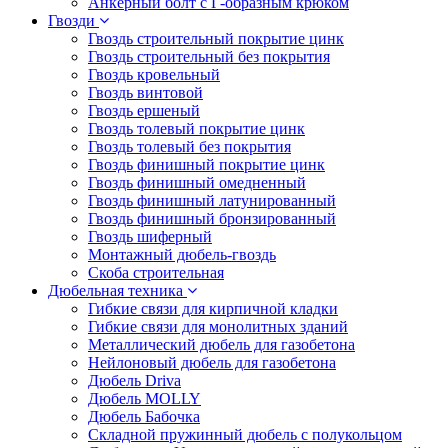
Анкерный болт с Г-образным крюком
Гвозди
Гвоздь строительный покрытие цинк
Гвоздь строительный без покрытия
Гвоздь кровельный
Гвоздь винтовой
Гвоздь ершеный
Гвоздь толевый покрытие цинк
Гвоздь толевый без покрытия
Гвоздь финишный покрытие цинк
Гвоздь финишный омедненный
Гвоздь финишный латунированный
Гвоздь финишный бронзированный
Гвоздь шиферный
Монтажный дюбель-гвоздь
Скоба строительная
Дюбельная техника
Гибкие связи для кирпичной кладки
Гибкие связи для монолитных зданий
Металлический дюбель для газобетона
Нейлоновый дюбель для газобетона
Дюбель Driva
Дюбель MOLLY
Дюбель Бабочка
Складной пружинный дюбель с полукольцом