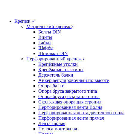
Крепеж
Метрический крепеж
Болты DIN
Винты
Гайки
Шайбы
Шпильки DIN
Перфорированный крепеж
Крепёжные уголки
Крепёжные пластины
Держатель балки
Анкер регулировочный по высоте
Опора балки
Опора бруса закрытого типа
Опора бруса раскрытого типа
Скользящая опора для стропил
Перфорированная лента Волна
Перфорированная лента для теплого пола
Перфорированная лента прямая
Лента тарная
Полоса монтажная