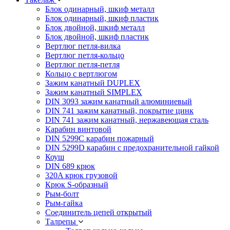
Блок одинарный, шкиф металл
Блок одинарный, шкиф пластик
Блок двойной, шкиф металл
Блок двойной, шкиф пластик
Вертлюг петля-вилка
Вертлюг петля-кольцо
Вертлюг петля-петля
Кольцо с вертлюгом
Зажим канатный DUPLEX
Зажим канатный SIMPLEX
DIN 3093 зажим канатный алюминиевый
DIN 741 зажим канатный, покрытие цинк
DIN 741 зажим канатный, нержавеющая сталь
Карабин винтовой
DIN 5299C карабин пожарный
DIN 5299D карабин с предохранительной гайкой
Коуш
DIN 689 крюк
320A крюк грузовой
Крюк S-образный
Рым-болт
Рым-гайка
Соединитель цепей открытый
Талрепы