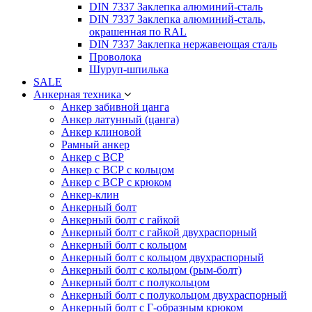
DIN 7337 Заклепка алюминий-сталь
DIN 7337 Заклепка алюминий-сталь,
окрашенная по RAL
DIN 7337 Заклепка нержавеющая сталь
Проволока
Шуруп-шпилька
SALE
Анкерная техника
Анкер забивной цанга
Анкер латунный (цанга)
Анкер клиновой
Рамный анкер
Анкер с ВСР
Анкер с ВСР с кольцом
Анкер с ВСР с крюком
Анкер-клин
Анкерный болт
Анкерный болт с гайкой
Анкерный болт с гайкой двухраспорный
Анкерный болт с кольцом
Анкерный болт с кольцом двухраспорный
Анкерный болт с кольцом (рым-болт)
Анкерный болт с полукольцом
Анкерный болт с полукольцом двухраспорный
Анкерный болт с Г-образным крюком