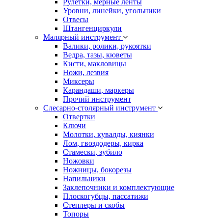
Рулетки, мерные ленты
Уровни, линейки, угольники
Отвесы
Штангенциркули
Малярный инструмент
Валики, ролики, рукоятки
Ведра, тазы, кюветы
Кисти, макловицы
Ножи, лезвия
Миксеры
Карандаши, маркеры
Прочий инструмент
Слесарно-столярный инструмент
Отвертки
Ключи
Молотки, кувалды, киянки
Лом, гвоздодеры, кирка
Стамески, зубило
Ножовки
Ножницы, бокорезы
Напильники
Заклепочники и комплектующие
Плоскогубцы, пассатижи
Степлеры и скобы
Топоры