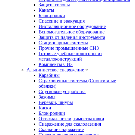
Защита головы
Канаты
Блок-ролики
Спасение и эвакуация
Инсталляционное оборудование
Вспомогательное оборудование
Защита от падения инструмента
Стационарные системы
Прочие промышленные СИЗ
Готовые учебные полигоны из
металлоконструкций
Комплекты СИЗ
Альпинистское снаряжение
Карабины
Страховочные системы (Спортивные
обвязки)
Спусковые устройства
Зажимы
Веревки, шнуры
Каски
Блок-ролики
Оттяжки, петли, самостраховки
Снаряжение для скалолазания
Скальное снаряжение
Снежно-ледовое снаряжение