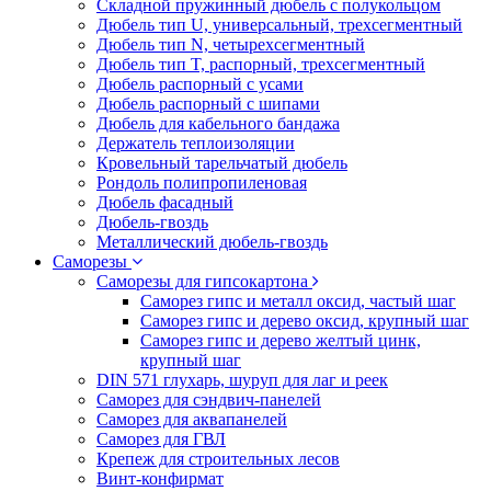
Складной пружинный дюбель с полукольцом
Дюбель тип U, универсальный, трехсегментный
Дюбель тип N, четырехсегментный
Дюбель тип T, распорный, трехсегментный
Дюбель распорный с усами
Дюбель распорный с шипами
Дюбель для кабельного бандажа
Держатель теплоизоляции
Кровельный тарельчатый дюбель
Рондоль полипропиленовая
Дюбель фасадный
Дюбель-гвоздь
Металлический дюбель-гвоздь
Саморезы
Саморезы для гипсокартона
Саморез гипс и металл оксид, частый шаг
Саморез гипс и дерево оксид, крупный шаг
Саморез гипс и дерево желтый цинк,
крупный шаг
DIN 571 глухарь, шуруп для лаг и реек
Саморез для сэндвич-панелей
Саморез для аквапанелей
Саморез для ГВЛ
Крепеж для строительных лесов
Винт-конфирмат