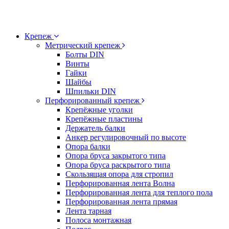
Крепеж
Метрический крепеж
Болты DIN
Винты
Гайки
Шайбы
Шпильки DIN
Перфорированный крепеж
Крепёжные уголки
Крепёжные пластины
Держатель балки
Анкер регулировочный по высоте
Опора балки
Опора бруса закрытого типа
Опора бруса раскрытого типа
Скользящая опора для стропил
Перфорированная лента Волна
Перфорированная лента для теплого пола
Перфорированная лента прямая
Лента тарная
Полоса монтажная