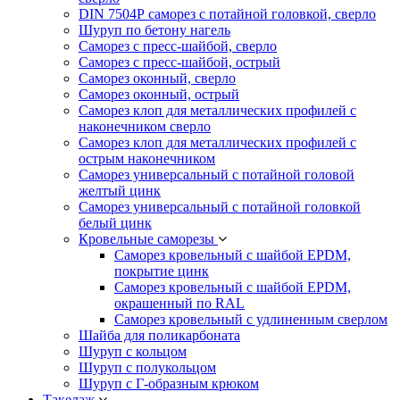
DIN 7504Р саморез с потайной головкой, сверло
Шуруп по бетону нагель
Саморез с пресс-шайбой, сверло
Саморез с пресс-шайбой, острый
Саморез оконный, сверло
Саморез оконный, острый
Саморез клоп для металлических профилей с
наконечником сверло
Саморез клоп для металлических профилей с
острым наконечником
Саморез универсальный с потайной головой
желтый цинк
Саморез универсальный с потайной головкой
белый цинк
Кровельные саморезы
Саморез кровельный с шайбой EPDM,
покрытие цинк
Саморез кровельный с шайбой EPDM,
окрашенный по RAL
Саморез кровельный с удлиненным сверлом
Шайба для поликарбоната
Шуруп с кольцом
Шуруп с полукольцом
Шуруп с Г-образным крюком
Такелаж