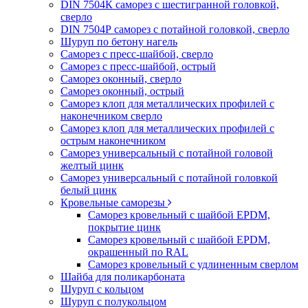
DIN 7504К саморез с шестигранной головкой,
сверло
DIN 7504Р саморез с потайной головкой, сверло
Шуруп по бетону нагель
Саморез с пресс-шайбой, сверло
Саморез с пресс-шайбой, острый
Саморез оконный, сверло
Саморез оконный, острый
Саморез клоп для металлических профилей с
наконечником сверло
Саморез клоп для металлических профилей с
острым наконечником
Саморез универсальный с потайной головой
желтый цинк
Саморез универсальный с потайной головкой
белый цинк
Кровельные саморезы
Саморез кровельный с шайбой EPDM,
покрытие цинк
Саморез кровельный с шайбой EPDM,
окрашенный по RAL
Саморез кровельный с удлиненным сверлом
Шайба для поликарбоната
Шуруп с кольцом
Шуруп с полукольцом