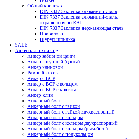
Подвес
Общий крепеж
DIN 7337 Заклепка алюминий-сталь
DIN 7337 Заклепка алюминий-сталь,
окрашенная по RAL
DIN 7337 Заклепка нержавеющая сталь
Проволока
Шуруп-шпилька
SALE
Анкерная техника
Анкер забивной цанга
Анкер латунный (цанга)
Анкер клиновой
Рамный анкер
Анкер с ВСР
Анкер с ВСР с кольцом
Анкер с ВСР с крюком
Анкер-клин
Анкерный болт
Анкерный болт с гайкой
Анкерный болт с гайкой двухраспорный
Анкерный болт с кольцом
Анкерный болт с кольцом двухраспорный
Анкерный болт с кольцом (рым-болт)
Анкерный болт с полукольцом