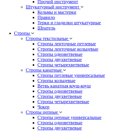
Прочий инструмент
Штукатурный инструмент
Кельмы и мастерки
Правило
Терки и гладилки штукатурные
Шпатель
Стропы
Стропы текстильные
Стропы ленточные петлевые
Стропы ленточные кольцевые
Стропы одноветвевые
Стропы двухветвевые
Стропы четырехветвевые
Стропы канатные
Стропы петлевые универсальные
Стропы кольцевые
Ветвь канатная коуш-коуш
Стропы одноветвевые
Стропы двухветвевые
Стропы четырехветвевые
Чокер
Стропы цепные
Стропы цепные универсальные
Стропы одноветвевые
Стропы двухветвевые