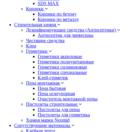
SDS MAX
Коронки
Коронки по бетону
Коронки по металлу
Строительная химия
Дезинфицирующие средства (Антисептики)
Антисептик для древесины
Чистящие средства
Клеи
Герметики
Герметики акриловые
Герметики полиуретановые
Герметики силиконовые
Герметики специальные
Клей-герметик
Пена монтажная
Пена бытовая
Пена огнеупорная
Очиститель монтажной пены
Пистолеты строительные
Пистолеты для пены
Пистолеты для герметика
Химия марки Neomid
Сопутствующие материалы
Клейкая лента