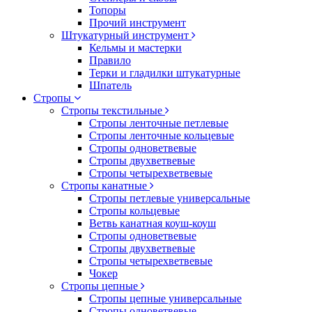
Топоры
Прочий инструмент
Штукатурный инструмент
Кельмы и мастерки
Правило
Терки и гладилки штукатурные
Шпатель
Стропы
Стропы текстильные
Стропы ленточные петлевые
Стропы ленточные кольцевые
Стропы одноветвевые
Стропы двухветвевые
Стропы четырехветвевые
Стропы канатные
Стропы петлевые универсальные
Стропы кольцевые
Ветвь канатная коуш-коуш
Стропы одноветвевые
Стропы двухветвевые
Стропы четырехветвевые
Чокер
Стропы цепные
Стропы цепные универсальные
Стропы одноветвевые