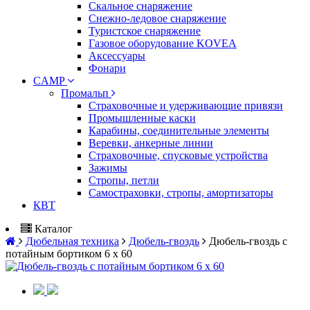
Скальное снаряжение
Снежно-ледовое снаряжение
Туристское снаряжение
Газовое оборудование KOVEA
Аксессуары
Фонари
CAMP
Промальп
Страховочные и удерживающие привязи
Промышленные каски
Карабины, соединительные элементы
Веревки, анкерные линии
Страховочные, спусковые устройства
Зажимы
Стропы, петли
Самостраховки, стропы, амортизаторы
КВТ
Каталог
Дюбельная техника
Дюбель-гвоздь
Дюбель-гвоздь с
потайным бортиком 6 х 60