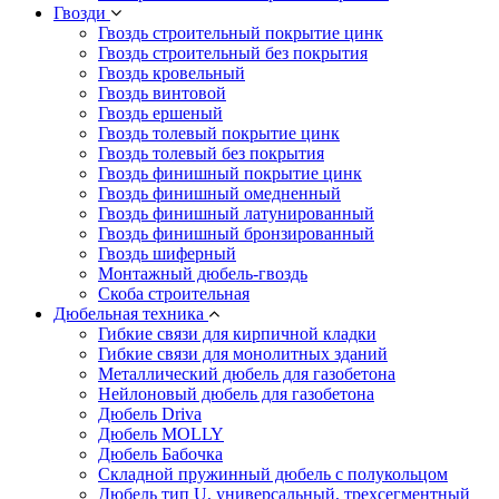
Гвозди
Гвоздь строительный покрытие цинк
Гвоздь строительный без покрытия
Гвоздь кровельный
Гвоздь винтовой
Гвоздь ершеный
Гвоздь толевый покрытие цинк
Гвоздь толевый без покрытия
Гвоздь финишный покрытие цинк
Гвоздь финишный омедненный
Гвоздь финишный латунированный
Гвоздь финишный бронзированный
Гвоздь шиферный
Монтажный дюбель-гвоздь
Скоба строительная
Дюбельная техника
Гибкие связи для кирпичной кладки
Гибкие связи для монолитных зданий
Металлический дюбель для газобетона
Нейлоновый дюбель для газобетона
Дюбель Driva
Дюбель MOLLY
Дюбель Бабочка
Складной пружинный дюбель с полукольцом
Дюбель тип U, универсальный, трехсегментный