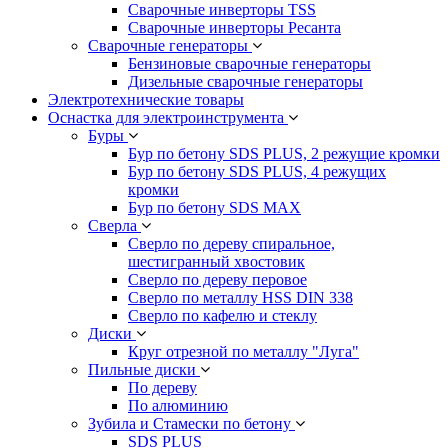
Сварочные инверторы TSS
Сварочные инверторы Ресанта
Сварочные генераторы
Бензиновые сварочные генераторы
Дизельные сварочные генераторы
Электротехнические товары
Оснастка для электроинструмента
Буры
Бур по бетону SDS PLUS, 2 режущие кромки
Бур по бетону SDS PLUS, 4 режущих
кромки
Бур по бетону SDS MAX
Сверла
Сверло по дереву спиральное,
шестигранный хвостовик
Сверло по дереву перовое
Сверло по металлу HSS DIN 338
Сверло по кафелю и стеклу
Диски
Круг отрезной по металлу "Луга"
Пильные диски
По дереву
По алюминию
Зубила и Стамески по бетону
SDS PLUS