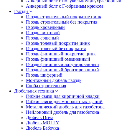
Анкерный болт с полукольцом двухраспорный
Анкерный болт с Г-образным крюком
Гвозди
Гвоздь строительный покрытие цинк
Гвоздь строительный без покрытия
Гвоздь кровельный
Гвоздь винтовой
Гвоздь ершеный
Гвоздь толевый покрытие цинк
Гвоздь толевый без покрытия
Гвоздь финишный покрытие цинк
Гвоздь финишный омедненный
Гвоздь финишный латунированный
Гвоздь финишный бронзированный
Гвоздь шиферный
Монтажный дюбель-гвоздь
Скоба строительная
Дюбельная техника
Гибкие связи для кирпичной кладки
Гибкие связи для монолитных зданий
Металлический дюбель для газобетона
Нейлоновый дюбель для газобетона
Дюбель Driva
Дюбель MOLLY
Дюбель Бабочка