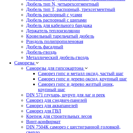
Дюбель тип N, четырехсегментный
Дюбель тип T, распорный, трехсегментный
Дюбель распорный с усами
Дюбель распорный с шипами
Дюбель для кабельного бандажа
Держатель теплоизоляции
Кровельный тарельчатый дюбель
Рондоль полипропиленовая
Дюбель фасадный
Дюбель-гвоздь
Металлический дюбель-гвоздь
Саморезы
Саморезы для гипсокартона
Саморез гипс и металл оксид, частый шаг
Саморез гипс и дерево оксид, крупный шаг
Саморез гипс и дерево желтый цинк,
крупный шаг
DIN 571 глухарь, шуруп для лаг и реек
Саморез для сэндвич-панелей
Саморез для аквапанелей
Саморез для ГВЛ
Крепеж для строительных лесов
Винт-конфирмат
DIN 7504К саморез с шестигранной головкой,
сверло