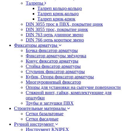
Талрепы
Талреп кольцо-кольцо
Талреп крюк-кольцо
Талреп крюк-крюк
DIN 3055 трос в ПВХ, покрытие цинк
DIN 3055 трос, покрытие цинк
DIN 763 цепь длинное звено
DIN 766 цепь короткое звено
Фиксаторы арматуры
Бочка фиксатор арматуры
Фиксатор арматуры звёздочка
Конус фиксатор арматуры
Стойка фиксатор арматуры
Стульчик фиксатор арматуры
Кубик, Опора фиксатор арматуры
Многоуровневый фиксатор
Опоры для установки на сыпучие поверхности
Стяжной винт, гайки, комплектующие для
опалубки
Трубы и заглушки ПВХ
Строительные материалы
Сетки базальтовые
Сетки фасадные
Ручной инструмент
Инструмент KNIPEX