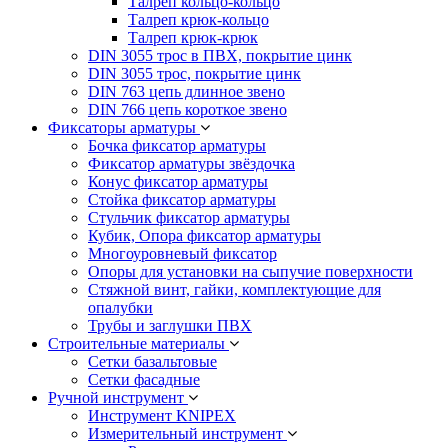
Талреп кольцо-кольцо
Талреп крюк-кольцо
Талреп крюк-крюк
DIN 3055 трос в ПВХ, покрытие цинк
DIN 3055 трос, покрытие цинк
DIN 763 цепь длинное звено
DIN 766 цепь короткое звено
Фиксаторы арматуры
Бочка фиксатор арматуры
Фиксатор арматуры звёздочка
Конус фиксатор арматуры
Стойка фиксатор арматуры
Стульчик фиксатор арматуры
Кубик, Опора фиксатор арматуры
Многоуровневый фиксатор
Опоры для установки на сыпучие поверхности
Стяжной винт, гайки, комплектующие для
опалубки
Трубы и заглушки ПВХ
Строительные материалы
Сетки базальтовые
Сетки фасадные
Ручной инструмент
Инструмент KNIPEX
Измерительный инструмент