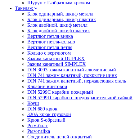
Шуруп с Г-образным крюком
Такелаж
Блок одинарный, шкиф металл
Блок одинарный, шкиф пластик
Блок двойной, шкиф металл
Блок двойной, шкиф пластик
Вертлюг петля-вилка
Вертлюг петля-кольцо
Вертлюг петля-петля
Кольцо с вертлюгом
Зажим канатный DUPLEX
Зажим канатный SIMPLEX
DIN 3093 зажим канатный алюминиевый
DIN 741 зажим канатный, покрытие цинк
DIN 741 зажим канатный, нержавеющая сталь
Карабин винтовой
DIN 5299C карабин пожарный
DIN 5299D карабин с предохранительной гайкой
Коуш
DIN 689 крюк
320A крюк грузовой
Крюк S-образный
Рым-болт
Рым-гайка
Соединитель цепей открытый