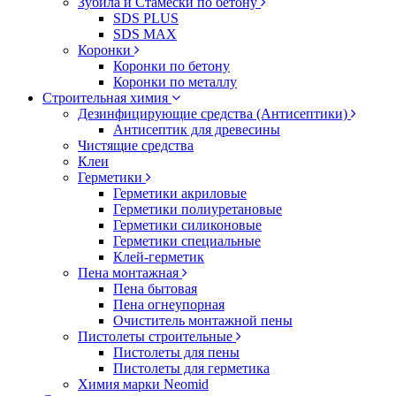
Зубила и Стамески по бетону
SDS PLUS
SDS MAX
Коронки
Коронки по бетону
Коронки по металлу
Строительная химия
Дезинфицирующие средства (Антисептики)
Антисептик для древесины
Чистящие средства
Клеи
Герметики
Герметики акриловые
Герметики полиуретановые
Герметики силиконовые
Герметики специальные
Клей-герметик
Пена монтажная
Пена бытовая
Пена огнеупорная
Очиститель монтажной пены
Пистолеты строительные
Пистолеты для пены
Пистолеты для герметика
Химия марки Neomid