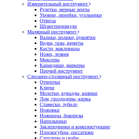
Измерительный инструмент
Рулетки, мерные ленты
Уровни, линейки, угольники
Отвесы
Штангенциркули
Малярный инструмент
Валики, ролики, рукоятки
Ведра, тазы, кюветы
Кисти, макловицы
Ножи, лезвия
Миксеры
Карандаши, маркеры
Прочий инструмент
Слесарно-столярный инструмент
Отвертки
Ключи
Молотки, кувалды, киянки
Лом, гвоздодеры, кирка
Стамески, зубило
Ножовки
Ножницы, бокорезы
Напильники
Заклепочники и комплектующие
Плоскогубцы, пассатижи
Степлеры и скобы