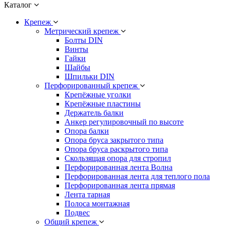
Каталог
Крепеж
Метрический крепеж
Болты DIN
Винты
Гайки
Шайбы
Шпильки DIN
Перфорированный крепеж
Крепёжные уголки
Крепёжные пластины
Держатель балки
Анкер регулировочный по высоте
Опора балки
Опора бруса закрытого типа
Опора бруса раскрытого типа
Скользящая опора для стропил
Перфорированная лента Волна
Перфорированная лента для теплого пола
Перфорированная лента прямая
Лента тарная
Полоса монтажная
Подвес
Общий крепеж