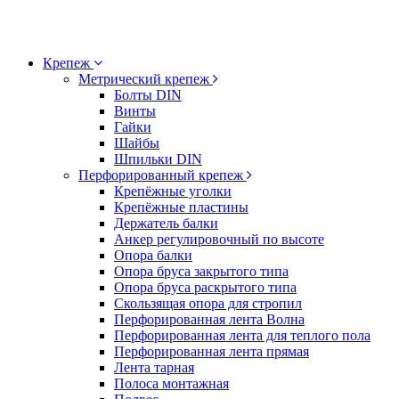
Крепеж
Метрический крепеж
Болты DIN
Винты
Гайки
Шайбы
Шпильки DIN
Перфорированный крепеж
Крепёжные уголки
Крепёжные пластины
Держатель балки
Анкер регулировочный по высоте
Опора балки
Опора бруса закрытого типа
Опора бруса раскрытого типа
Скользящая опора для стропил
Перфорированная лента Волна
Перфорированная лента для теплого пола
Перфорированная лента прямая
Лента тарная
Полоса монтажная