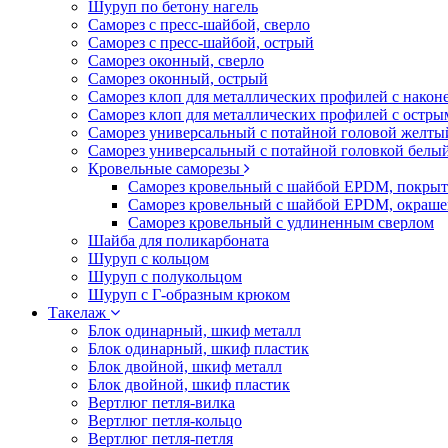
Шуруп по бетону нагель
Саморез с пресс-шайбой, сверло
Саморез с пресс-шайбой, острый
Саморез оконный, сверло
Саморез оконный, острый
Саморез клоп для металлических профилей с након
Саморез клоп для металлических профилей с остр
Саморез универсальный с потайной головой желты
Саморез универсальный с потайной головкой белы
Кровельные саморезы
Саморез кровельный с шайбой EPDM, покрыт
Саморез кровельный с шайбой EPDM, окраш
Саморез кровельный с удлиненным сверлом
Шайба для поликарбоната
Шуруп с кольцом
Шуруп с полукольцом
Шуруп с Г-образным крюком
Такелаж
Блок одинарный, шкиф металл
Блок одинарный, шкиф пластик
Блок двойной, шкиф металл
Блок двойной, шкиф пластик
Вертлюг петля-вилка
Вертлюг петля-кольцо
Вертлюг петля-петля