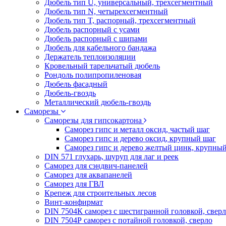
Дюбель тип U, универсальный, трехсегментный
Дюбель тип N, четырехсегментный
Дюбель тип T, распорный, трехсегментный
Дюбель распорный с усами
Дюбель распорный с шипами
Дюбель для кабельного бандажа
Держатель теплоизоляции
Кровельный тарельчатый дюбель
Рондоль полипропиленовая
Дюбель фасадный
Дюбель-гвоздь
Металлический дюбель-гвоздь
Саморезы
Саморезы для гипсокартона
Саморез гипс и металл оксид, частый шаг
Саморез гипс и дерево оксид, крупный шаг
Саморез гипс и дерево желтый цинк, крупны
DIN 571 глухарь, шуруп для лаг и реек
Саморез для сэндвич-панелей
Саморез для аквапанелей
Саморез для ГВЛ
Крепеж для строительных лесов
Винт-конфирмат
DIN 7504К саморез с шестигранной головкой, свер
DIN 7504Р саморез с потайной головкой, сверло