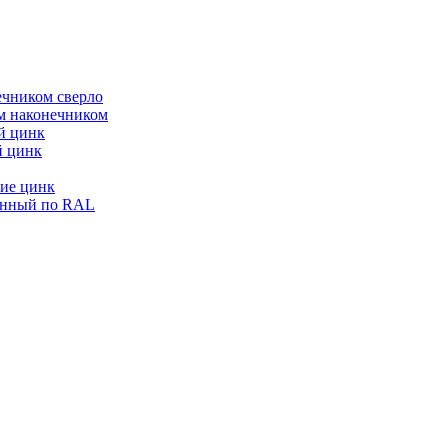
ечником сверло
ым наконечником
й цинк
й цинк
ие цинк
енный по RAL