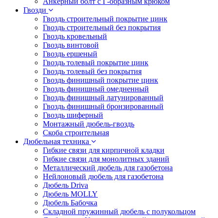
Анкерный болт с Г-образным крюком
Гвозди
Гвоздь строительный покрытие цинк
Гвоздь строительный без покрытия
Гвоздь кровельный
Гвоздь винтовой
Гвоздь ершеный
Гвоздь толевый покрытие цинк
Гвоздь толевый без покрытия
Гвоздь финишный покрытие цинк
Гвоздь финишный омедненный
Гвоздь финишный латунированный
Гвоздь финишный бронзированный
Гвоздь шиферный
Монтажный дюбель-гвоздь
Скоба строительная
Дюбельная техника
Гибкие связи для кирпичной кладки
Гибкие связи для монолитных зданий
Металлический дюбель для газобетона
Нейлоновый дюбель для газобетона
Дюбель Driva
Дюбель MOLLY
Дюбель Бабочка
Складной пружинный дюбель с полукольцом