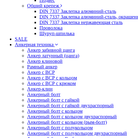
Подвес
Общий крепеж
DIN 7337 Заклепка алюминий-сталь
DIN 7337 Заклепка алюминий-сталь, окрашен
DIN 7337 Заклепка нержавеющая сталь
Проволока
Шуруп-шпилька
SALE
Анкерная техника
Анкер забивной цанга
Анкер латунный (цанга)
Анкер клиновой
Рамный анкер
Анкер с ВСР
Анкер с ВСР с кольцом
Анкер с ВСР с крюком
Анкер-клин
Анкерный болт
Анкерный болт с гайкой
Анкерный болт с гайкой двухраспорный
Анкерный болт с кольцом
Анкерный болт с кольцом двухраспорный
Анкерный болт с кольцом (рым-болт)
Анкерный болт с полукольцом
Анкерный болт с полукольцом двухраспорный