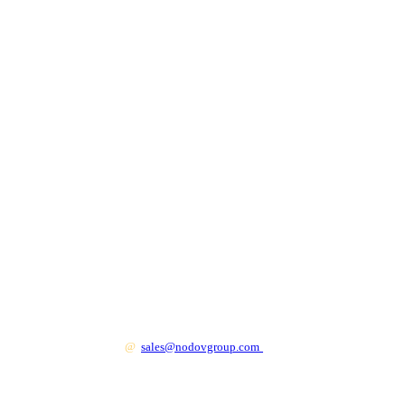
+7 499 130 83 41
@
sales@nodovgroup.com