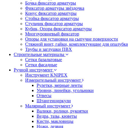
Бочка фиксатор арматуры
Фиксатор арматуры звёздочка
Конус фиксатор арматуры
Стойка фиксатор арматуры
Стульчик фиксатор арматуры
Кубик, Опора фиксатор арматуры
Многоуровневый фиксатор
Опоры для установки на сыпучие поверхности
Стяжной винт, гайки, комплектующие для опалубк
Трубы и заглушки ПВХ
Строительные материалы
Сетки базальтовые
Сетки фасадные
Ручной инструмент
Инструмент KNIPEX
Измерительный инструмент
Рулетки, мерные ленты
Уровни, линейки, угольники
Отвесы
Штангенциркули
Малярный инструмент
Валики, ролики, рукоятки
Ведра, тазы, кюветы
Кисти, макловицы
Ножи, лезвия