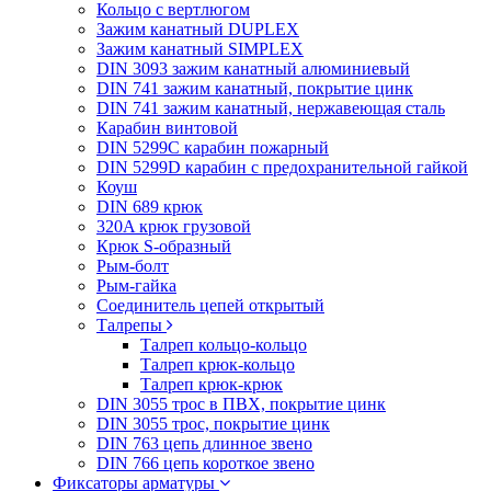
Кольцо с вертлюгом
Зажим канатный DUPLEX
Зажим канатный SIMPLEX
DIN 3093 зажим канатный алюминиевый
DIN 741 зажим канатный, покрытие цинк
DIN 741 зажим канатный, нержавеющая сталь
Карабин винтовой
DIN 5299C карабин пожарный
DIN 5299D карабин с предохранительной гайкой
Коуш
DIN 689 крюк
320A крюк грузовой
Крюк S-образный
Рым-болт
Рым-гайка
Соединитель цепей открытый
Талрепы
Талреп кольцо-кольцо
Талреп крюк-кольцо
Талреп крюк-крюк
DIN 3055 трос в ПВХ, покрытие цинк
DIN 3055 трос, покрытие цинк
DIN 763 цепь длинное звено
DIN 766 цепь короткое звено
Фиксаторы арматуры