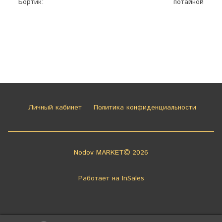
Бортик:
потайной
Личный кабинет
Политика конфиденциальности
Nodov MARKET
2026
Работает на
InSales