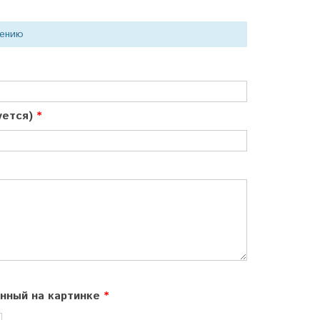
нению
куется)
ённый на картинке