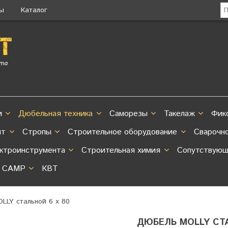
ты
Каталог
и
Дюбельная техника
Саморезы
Такелаж
Фик
нт
Стропы
Строительное оборудование
Сварочн
ектроинструмента
Строительная химия
Сопутствующ
CAMP
КВТ
LLY стальной 6 х 80
ДЮБЕЛЬ MOLLY СТА