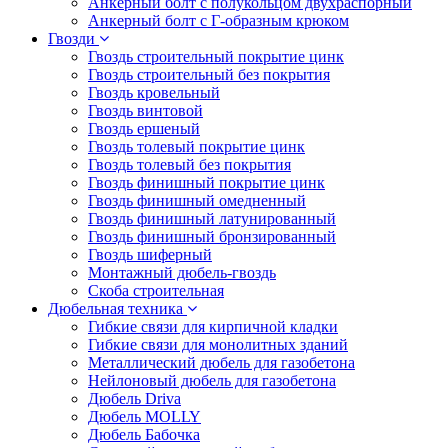
Анкерный болт с полукольцом двухраспорный
Анкерный болт с Г-образным крюком
Гвозди
Гвоздь строительный покрытие цинк
Гвоздь строительный без покрытия
Гвоздь кровельный
Гвоздь винтовой
Гвоздь ершеный
Гвоздь толевый покрытие цинк
Гвоздь толевый без покрытия
Гвоздь финишный покрытие цинк
Гвоздь финишный омедненный
Гвоздь финишный латунированный
Гвоздь финишный бронзированный
Гвоздь шиферный
Монтажный дюбель-гвоздь
Скоба строительная
Дюбельная техника
Гибкие связи для кирпичной кладки
Гибкие связи для монолитных зданий
Металлический дюбель для газобетона
Нейлоновый дюбель для газобетона
Дюбель Driva
Дюбель MOLLY
Дюбель Бабочка