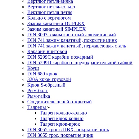
Вертлюг петля-вилка
Вертлюг петля-кольцо
Вертлюг петля-петля
Кольцо с вертлюгом
Зажим канатный DUPLEX
Зажим канатный SIMPLEX
DIN 3093 зажим канатный алюминиевый
DIN 741 зажим канатный, покрытие цинк
DIN 741 зажим канатный, нержавеющая сталь
Карабин винтовой
DIN 5299C карабин пожарный
DIN 5299D карабин с предохранительной гайкой
Коуш
DIN 689 крюк
320A крюк грузовой
Крюк S-образный
Рым-болт
Рым-гайка
Соединитель цепей открытый
Талрепы
Талреп кольцо-кольцо
Талреп крюк-кольцо
Талреп крюк-крюк
DIN 3055 трос в ПВХ, покрытие цинк
DIN 3055 трос, покрытие цинк