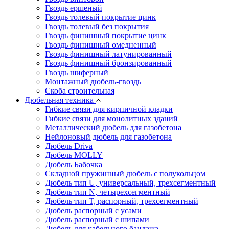
Гвоздь ершеный
Гвоздь толевый покрытие цинк
Гвоздь толевый без покрытия
Гвоздь финишный покрытие цинк
Гвоздь финишный омедненный
Гвоздь финишный латунированный
Гвоздь финишный бронзированный
Гвоздь шиферный
Монтажный дюбель-гвоздь
Скоба строительная
Дюбельная техника
Гибкие связи для кирпичной кладки
Гибкие связи для монолитных зданий
Металлический дюбель для газобетона
Нейлоновый дюбель для газобетона
Дюбель Driva
Дюбель MOLLY
Дюбель Бабочка
Складной пружинный дюбель с полукольцом
Дюбель тип U, универсальный, трехсегментный
Дюбель тип N, четырехсегментный
Дюбель тип T, распорный, трехсегментный
Дюбель распорный с усами
Дюбель распорный с шипами
Дюбель для кабельного бандажа