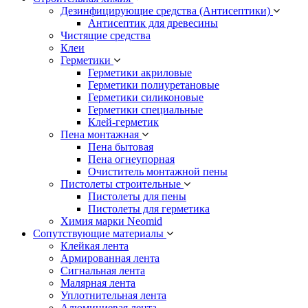
Дезинфицирующие средства (Антисептики)
Антисептик для древесины
Чистящие средства
Клеи
Герметики
Герметики акриловые
Герметики полиуретановые
Герметики силиконовые
Герметики специальные
Клей-герметик
Пена монтажная
Пена бытовая
Пена огнеупорная
Очиститель монтажной пены
Пистолеты строительные
Пистолеты для пены
Пистолеты для герметика
Химия марки Neomid
Сопутствующие материалы
Клейкая лента
Армированная лента
Сигнальная лента
Малярная лента
Уплотнительная лента
Алюминиевая лента