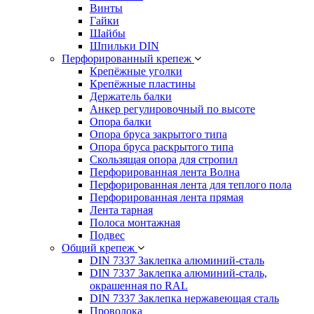
Винты
Гайки
Шайбы
Шпильки DIN
Перфорированный крепеж
Крепёжные уголки
Крепёжные пластины
Держатель балки
Анкер регулировочный по высоте
Опора балки
Опора бруса закрытого типа
Опора бруса раскрытого типа
Скользящая опора для стропил
Перфорированная лента Волна
Перфорированная лента для теплого пола
Перфорированная лента прямая
Лента тарная
Полоса монтажная
Подвес
Общий крепеж
DIN 7337 Заклепка алюминий-сталь
DIN 7337 Заклепка алюминий-сталь,
окрашенная по RAL
DIN 7337 Заклепка нержавеющая сталь
Проволока