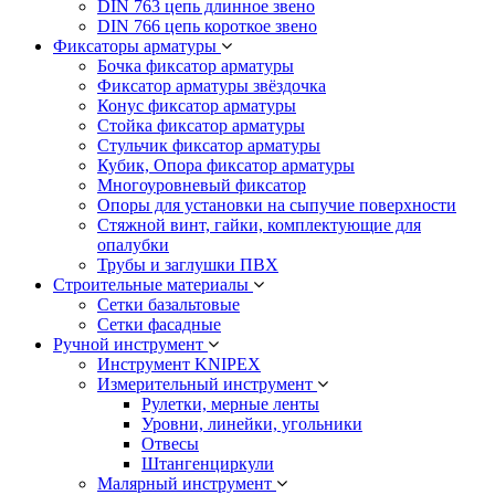
DIN 763 цепь длинное звено
DIN 766 цепь короткое звено
Фиксаторы арматуры
Бочка фиксатор арматуры
Фиксатор арматуры звёздочка
Конус фиксатор арматуры
Стойка фиксатор арматуры
Стульчик фиксатор арматуры
Кубик, Опора фиксатор арматуры
Многоуровневый фиксатор
Опоры для установки на сыпучие поверхности
Стяжной винт, гайки, комплектующие для
опалубки
Трубы и заглушки ПВХ
Строительные материалы
Сетки базальтовые
Сетки фасадные
Ручной инструмент
Инструмент KNIPEX
Измерительный инструмент
Рулетки, мерные ленты
Уровни, линейки, угольники
Отвесы
Штангенциркули
Малярный инструмент