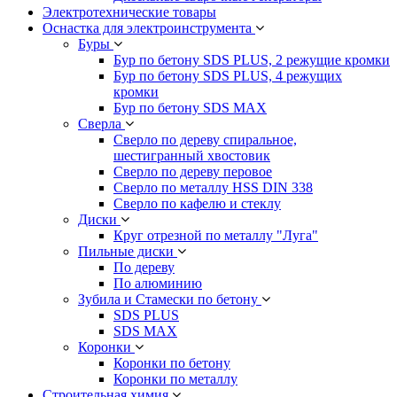
Электротехнические товары
Оснастка для электроинструмента
Буры
Бур по бетону SDS PLUS, 2 режущие кромки
Бур по бетону SDS PLUS, 4 режущих
кромки
Бур по бетону SDS MAX
Сверла
Сверло по дереву спиральное,
шестигранный хвостовик
Сверло по дереву перовое
Сверло по металлу HSS DIN 338
Сверло по кафелю и стеклу
Диски
Круг отрезной по металлу "Луга"
Пильные диски
По дереву
По алюминию
Зубила и Стамески по бетону
SDS PLUS
SDS MAX
Коронки
Коронки по бетону
Коронки по металлу
Строительная химия