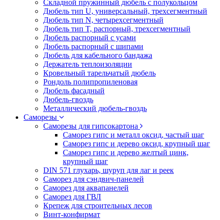
Складной пружинный дюбель с полукольцом
Дюбель тип U, универсальный, трехсегментный
Дюбель тип N, четырехсегментный
Дюбель тип T, распорный, трехсегментный
Дюбель распорный с усами
Дюбель распорный с шипами
Дюбель для кабельного бандажа
Держатель теплоизоляции
Кровельный тарельчатый дюбель
Рондоль полипропиленовая
Дюбель фасадный
Дюбель-гвоздь
Металлический дюбель-гвоздь
Саморезы
Саморезы для гипсокартона
Саморез гипс и металл оксид, частый шаг
Саморез гипс и дерево оксид, крупный шаг
Саморез гипс и дерево желтый цинк,
крупный шаг
DIN 571 глухарь, шуруп для лаг и реек
Саморез для сэндвич-панелей
Саморез для аквапанелей
Саморез для ГВЛ
Крепеж для строительных лесов
Винт-конфирмат