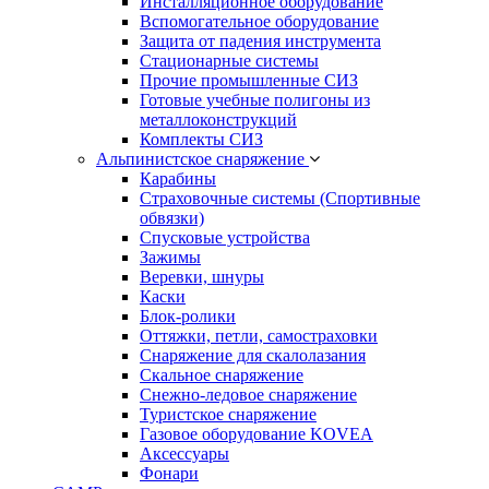
Инсталляционное оборудование
Вспомогательное оборудование
Защита от падения инструмента
Стационарные системы
Прочие промышленные СИЗ
Готовые учебные полигоны из
металлоконструкций
Комплекты СИЗ
Альпинистское снаряжение
Карабины
Страховочные системы (Спортивные
обвязки)
Спусковые устройства
Зажимы
Веревки, шнуры
Каски
Блок-ролики
Оттяжки, петли, самостраховки
Снаряжение для скалолазания
Скальное снаряжение
Снежно-ледовое снаряжение
Туристское снаряжение
Газовое оборудование KOVEA
Аксессуары
Фонари