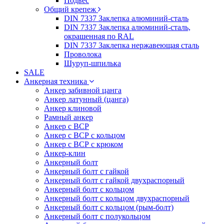
Подвес
Общий крепеж
DIN 7337 Заклепка алюминий-сталь
DIN 7337 Заклепка алюминий-сталь,
окрашенная по RAL
DIN 7337 Заклепка нержавеющая сталь
Проволока
Шуруп-шпилька
SALE
Анкерная техника
Анкер забивной цанга
Анкер латунный (цанга)
Анкер клиновой
Рамный анкер
Анкер с ВСР
Анкер с ВСР с кольцом
Анкер с ВСР с крюком
Анкер-клин
Анкерный болт
Анкерный болт с гайкой
Анкерный болт с гайкой двухраспорный
Анкерный болт с кольцом
Анкерный болт с кольцом двухраспорный
Анкерный болт с кольцом (рым-болт)
Анкерный болт с полукольцом