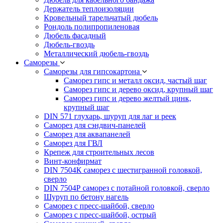
Держатель теплоизоляции
Кровельный тарельчатый дюбель
Рондоль полипропиленовая
Дюбель фасадный
Дюбель-гвоздь
Металлический дюбель-гвоздь
Саморезы
Саморезы для гипсокартона
Саморез гипс и металл оксид, частый шаг
Саморез гипс и дерево оксид, крупный шаг
Саморез гипс и дерево желтый цинк,
крупный шаг
DIN 571 глухарь, шуруп для лаг и реек
Саморез для сэндвич-панелей
Саморез для аквапанелей
Саморез для ГВЛ
Крепеж для строительных лесов
Винт-конфирмат
DIN 7504К саморез с шестигранной головкой,
сверло
DIN 7504Р саморез с потайной головкой, сверло
Шуруп по бетону нагель
Саморез с пресс-шайбой, сверло
Саморез с пресс-шайбой, острый