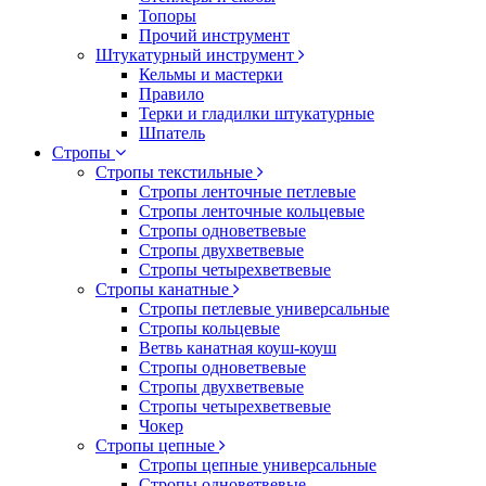
Топоры
Прочий инструмент
Штукатурный инструмент
Кельмы и мастерки
Правило
Терки и гладилки штукатурные
Шпатель
Стропы
Стропы текстильные
Стропы ленточные петлевые
Стропы ленточные кольцевые
Стропы одноветвевые
Стропы двухветвевые
Стропы четырехветвевые
Стропы канатные
Стропы петлевые универсальные
Стропы кольцевые
Ветвь канатная коуш-коуш
Стропы одноветвевые
Стропы двухветвевые
Стропы четырехветвевые
Чокер
Стропы цепные
Стропы цепные универсальные
Стропы одноветвевые