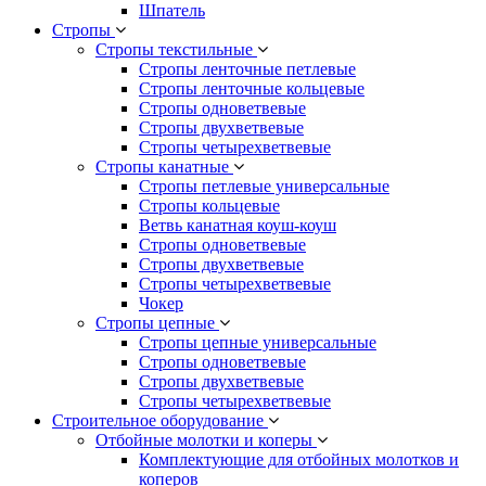
Шпатель
Стропы
Стропы текстильные
Стропы ленточные петлевые
Стропы ленточные кольцевые
Стропы одноветвевые
Стропы двухветвевые
Стропы четырехветвевые
Стропы канатные
Стропы петлевые универсальные
Стропы кольцевые
Ветвь канатная коуш-коуш
Стропы одноветвевые
Стропы двухветвевые
Стропы четырехветвевые
Чокер
Стропы цепные
Стропы цепные универсальные
Стропы одноветвевые
Стропы двухветвевые
Стропы четырехветвевые
Строительное оборудование
Отбойные молотки и коперы
Комплектующие для отбойных молотков и
коперов