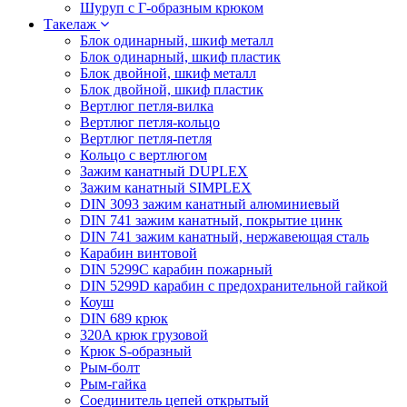
Шуруп с Г-образным крюком
Такелаж
Блок одинарный, шкиф металл
Блок одинарный, шкиф пластик
Блок двойной, шкиф металл
Блок двойной, шкиф пластик
Вертлюг петля-вилка
Вертлюг петля-кольцо
Вертлюг петля-петля
Кольцо с вертлюгом
Зажим канатный DUPLEX
Зажим канатный SIMPLEX
DIN 3093 зажим канатный алюминиевый
DIN 741 зажим канатный, покрытие цинк
DIN 741 зажим канатный, нержавеющая сталь
Карабин винтовой
DIN 5299C карабин пожарный
DIN 5299D карабин с предохранительной гайкой
Коуш
DIN 689 крюк
320A крюк грузовой
Крюк S-образный
Рым-болт
Рым-гайка
Соединитель цепей открытый