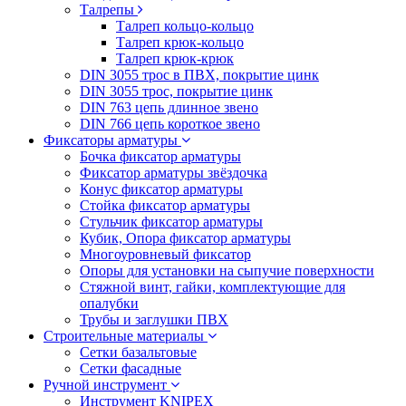
Талрепы
Талреп кольцо-кольцо
Талреп крюк-кольцо
Талреп крюк-крюк
DIN 3055 трос в ПВХ, покрытие цинк
DIN 3055 трос, покрытие цинк
DIN 763 цепь длинное звено
DIN 766 цепь короткое звено
Фиксаторы арматуры
Бочка фиксатор арматуры
Фиксатор арматуры звёздочка
Конус фиксатор арматуры
Стойка фиксатор арматуры
Стульчик фиксатор арматуры
Кубик, Опора фиксатор арматуры
Многоуровневый фиксатор
Опоры для установки на сыпучие поверхности
Стяжной винт, гайки, комплектующие для
опалубки
Трубы и заглушки ПВХ
Строительные материалы
Сетки базальтовые
Сетки фасадные
Ручной инструмент
Инструмент KNIPEX