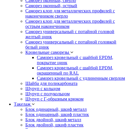
Саморез оконный, сверло
Саморез оконный, острый
Саморез клоп для металлических профилей с
наконечником сверло
Саморез клоп для металлических профилей с
острым наконечником
Саморез универсальный с потайной головой
желтый цинк
Саморез универсальный с потайной головкой
белый цинк
Кровельные саморезы
Саморез кровельный с шайбой EPDM,
покрытие цинк
Саморез кровельный с шайбой EPDM,
окрашенный по RAL
Саморез кровельный с удлиненным сверлом
Шайба для поликарбоната
Шуруп с кольцом
Шуруп с полукольцом
Шуруп с Г-образным крюком
Такелаж
Блок одинарный, шкиф металл
Блок одинарный, шкиф пластик
Блок двойной, шкиф металл
Блок двойной, шкиф пластик