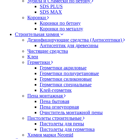
Зубила и Стамески по бетону
SDS PLUS
SDS MAX
Коронки
Коронки по бетону
Коронки по металлу
Строительная химия
Дезинфицирующие средства (Антисептики)
Антисептик для древесины
Чистящие средства
Клеи
Герметики
Герметики акриловые
Герметики полиуретановые
Герметики силиконовые
Герметики специальные
Клей-герметик
Пена монтажная
Пена бытовая
Пена огнеупорная
Очиститель монтажной пены
Пистолеты строительные
Пистолеты для пены
Пистолеты для герметика
Химия марки Neomid