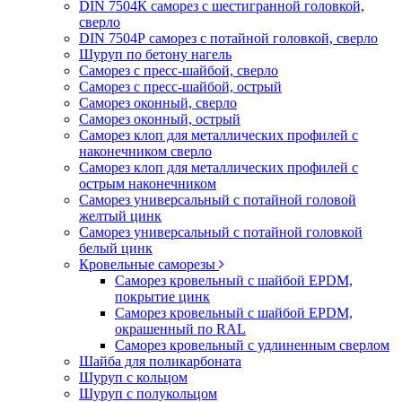
DIN 7504К саморез с шестигранной головкой,
сверло
DIN 7504Р саморез с потайной головкой, сверло
Шуруп по бетону нагель
Саморез с пресс-шайбой, сверло
Саморез с пресс-шайбой, острый
Саморез оконный, сверло
Саморез оконный, острый
Саморез клоп для металлических профилей с
наконечником сверло
Саморез клоп для металлических профилей с
острым наконечником
Саморез универсальный с потайной головой
желтый цинк
Саморез универсальный с потайной головкой
белый цинк
Кровельные саморезы
Саморез кровельный с шайбой EPDM,
покрытие цинк
Саморез кровельный с шайбой EPDM,
окрашенный по RAL
Саморез кровельный с удлиненным сверлом
Шайба для поликарбоната
Шуруп с кольцом
Шуруп с полукольцом