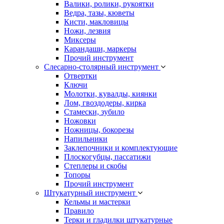
Валики, ролики, рукоятки
Ведра, тазы, кюветы
Кисти, макловицы
Ножи, лезвия
Миксеры
Карандаши, маркеры
Прочий инструмент
Слесарно-столярный инструмент
Отвертки
Ключи
Молотки, кувалды, киянки
Лом, гвоздодеры, кирка
Стамески, зубило
Ножовки
Ножницы, бокорезы
Напильники
Заклепочники и комплектующие
Плоскогубцы, пассатижи
Степлеры и скобы
Топоры
Прочий инструмент
Штукатурный инструмент
Кельмы и мастерки
Правило
Терки и гладилки штукатурные