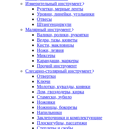
Измерительный инструмент
Рулетки, мерные ленты
Уровни, линейки, угольники
Отвесы
Штангенциркули
Малярный инструмент
Валики, ролики, рукоятки
Ведра, тазы, кюветы
Кисти, макловицы
Ножи, лезвия
Миксеры
Карандаши, маркеры
Прочий инструмент
Слесарно-столярный инструмент
Отвертки
Ключи
Молотки, кувалды, киянки
Лом, гвоздодеры, кирка
Стамески, зубило
Ножовки
Ножницы, бокорезы
Напильники
Заклепочники и комплектующие
Плоскогубцы, пассатижи
Степлеры и скобы