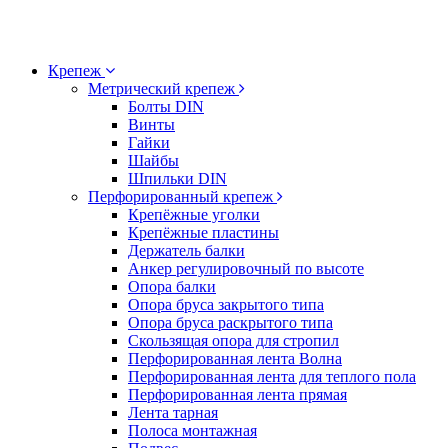
Крепеж
Метрический крепеж
Болты DIN
Винты
Гайки
Шайбы
Шпильки DIN
Перфорированный крепеж
Крепёжные уголки
Крепёжные пластины
Держатель балки
Анкер регулировочный по высоте
Опора балки
Опора бруса закрытого типа
Опора бруса раскрытого типа
Скользящая опора для стропил
Перфорированная лента Волна
Перфорированная лента для теплого пола
Перфорированная лента прямая
Лента тарная
Полоса монтажная