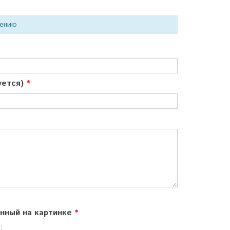
нению
куется)
ённый на картинке