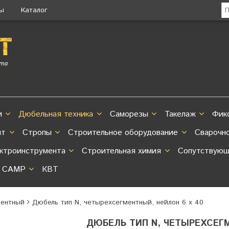
ты
Каталог
и
Дюбельная техника
Саморезы
Такелаж
Фик
нт
Стропы
Строительное оборудование
Сварочн
ектроинструмента
Строительная химия
Сопутствующ
CAMP
КВТ
ментный
Дюбель тип N, четырехсегментный, нейлон 6 х 40
ДЮБЕЛЬ ТИП N, ЧЕТЫРЕХСЕГМ