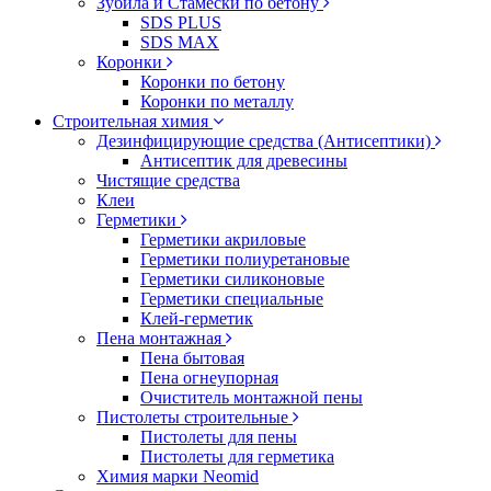
Зубила и Стамески по бетону
SDS PLUS
SDS MAX
Коронки
Коронки по бетону
Коронки по металлу
Строительная химия
Дезинфицирующие средства (Антисептики)
Антисептик для древесины
Чистящие средства
Клеи
Герметики
Герметики акриловые
Герметики полиуретановые
Герметики силиконовые
Герметики специальные
Клей-герметик
Пена монтажная
Пена бытовая
Пена огнеупорная
Очиститель монтажной пены
Пистолеты строительные
Пистолеты для пены
Пистолеты для герметика
Химия марки Neomid