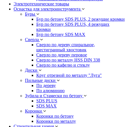
Электротехнические товары
Оснастка для электроинструмента
Буры
Бур по бетону SDS PLUS, 2 режущие кромки
Бур по бетону SDS PLUS, 4 режущих
кромки
Бур по бетону SDS MAX
Сверла
Сверло по дереву спиральное,
шестигранный хвостовик
Сверло по дереву перовое
Сверло по металлу HSS DIN 338
Сверло по кафелю и стеклу
Диски
Круг отрезной по металлу "Луга"
Пильные диски
По дереву
По алюминию
Зубила и Стамески по бетону
SDS PLUS
SDS MAX
Коронки
Коронки по бетону
Коронки по металлу
Строительная химия