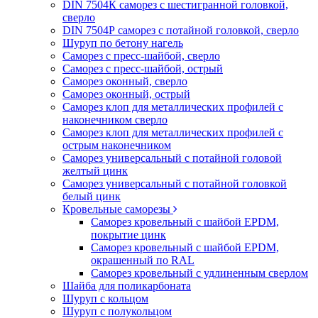
DIN 7504К саморез с шестигранной головкой,
сверло
DIN 7504Р саморез с потайной головкой, сверло
Шуруп по бетону нагель
Саморез с пресс-шайбой, сверло
Саморез с пресс-шайбой, острый
Саморез оконный, сверло
Саморез оконный, острый
Саморез клоп для металлических профилей с
наконечником сверло
Саморез клоп для металлических профилей с
острым наконечником
Саморез универсальный с потайной головой
желтый цинк
Саморез универсальный с потайной головкой
белый цинк
Кровельные саморезы
Саморез кровельный с шайбой EPDM,
покрытие цинк
Саморез кровельный с шайбой EPDM,
окрашенный по RAL
Саморез кровельный с удлиненным сверлом
Шайба для поликарбоната
Шуруп с кольцом
Шуруп с полукольцом