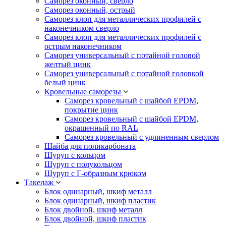
Саморез оконный, сверло
Саморез оконный, острый
Саморез клоп для металлических профилей с
наконечником сверло
Саморез клоп для металлических профилей с
острым наконечником
Саморез универсальный с потайной головой
желтый цинк
Саморез универсальный с потайной головкой
белый цинк
Кровельные саморезы
Саморез кровельный с шайбой EPDM,
покрытие цинк
Саморез кровельный с шайбой EPDM,
окрашенный по RAL
Саморез кровельный с удлиненным сверлом
Шайба для поликарбоната
Шуруп с кольцом
Шуруп с полукольцом
Шуруп с Г-образным крюком
Такелаж
Блок одинарный, шкиф металл
Блок одинарный, шкиф пластик
Блок двойной, шкиф металл
Блок двойной, шкиф пластик