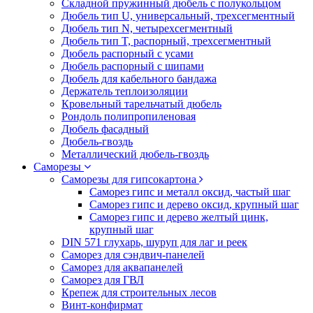
Складной пружинный дюбель с полукольцом
Дюбель тип U, универсальный, трехсегментный
Дюбель тип N, четырехсегментный
Дюбель тип T, распорный, трехсегментный
Дюбель распорный с усами
Дюбель распорный с шипами
Дюбель для кабельного бандажа
Держатель теплоизоляции
Кровельный тарельчатый дюбель
Рондоль полипропиленовая
Дюбель фасадный
Дюбель-гвоздь
Металлический дюбель-гвоздь
Саморезы
Саморезы для гипсокартона
Саморез гипс и металл оксид, частый шаг
Саморез гипс и дерево оксид, крупный шаг
Саморез гипс и дерево желтый цинк,
крупный шаг
DIN 571 глухарь, шуруп для лаг и реек
Саморез для сэндвич-панелей
Саморез для аквапанелей
Саморез для ГВЛ
Крепеж для строительных лесов
Винт-конфирмат