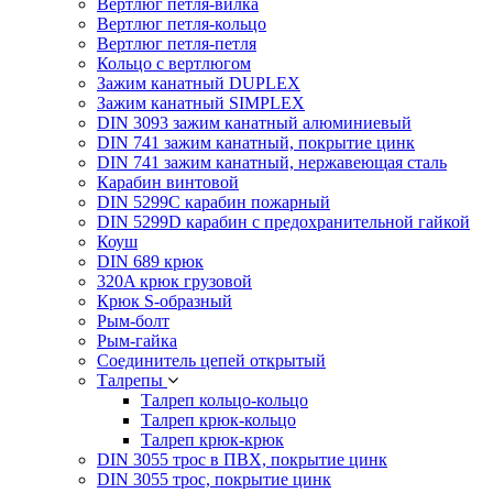
Вертлюг петля-вилка
Вертлюг петля-кольцо
Вертлюг петля-петля
Кольцо с вертлюгом
Зажим канатный DUPLEX
Зажим канатный SIMPLEX
DIN 3093 зажим канатный алюминиевый
DIN 741 зажим канатный, покрытие цинк
DIN 741 зажим канатный, нержавеющая сталь
Карабин винтовой
DIN 5299C карабин пожарный
DIN 5299D карабин с предохранительной гайкой
Коуш
DIN 689 крюк
320A крюк грузовой
Крюк S-образный
Рым-болт
Рым-гайка
Соединитель цепей открытый
Талрепы
Талреп кольцо-кольцо
Талреп крюк-кольцо
Талреп крюк-крюк
DIN 3055 трос в ПВХ, покрытие цинк
DIN 3055 трос, покрытие цинк