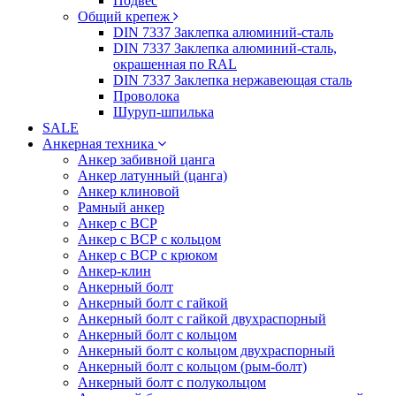
Подвес
Общий крепеж
DIN 7337 Заклепка алюминий-сталь
DIN 7337 Заклепка алюминий-сталь,
окрашенная по RAL
DIN 7337 Заклепка нержавеющая сталь
Проволока
Шуруп-шпилька
SALE
Анкерная техника
Анкер забивной цанга
Анкер латунный (цанга)
Анкер клиновой
Рамный анкер
Анкер с ВСР
Анкер с ВСР с кольцом
Анкер с ВСР с крюком
Анкер-клин
Анкерный болт
Анкерный болт с гайкой
Анкерный болт с гайкой двухраспорный
Анкерный болт с кольцом
Анкерный болт с кольцом двухраспорный
Анкерный болт с кольцом (рым-болт)
Анкерный болт с полукольцом