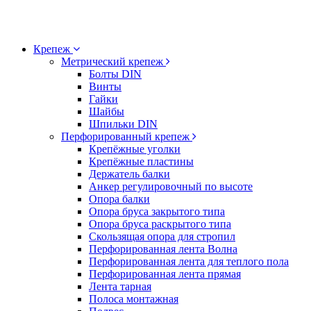
Крепеж
Метрический крепеж
Болты DIN
Винты
Гайки
Шайбы
Шпильки DIN
Перфорированный крепеж
Крепёжные уголки
Крепёжные пластины
Держатель балки
Анкер регулировочный по высоте
Опора балки
Опора бруса закрытого типа
Опора бруса раскрытого типа
Скользящая опора для стропил
Перфорированная лента Волна
Перфорированная лента для теплого пола
Перфорированная лента прямая
Лента тарная
Полоса монтажная