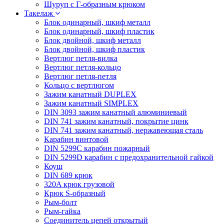
Шуруп с Г-образным крюком
Такелаж
Блок одинарный, шкиф металл
Блок одинарный, шкиф пластик
Блок двойной, шкиф металл
Блок двойной, шкиф пластик
Вертлюг петля-вилка
Вертлюг петля-кольцо
Вертлюг петля-петля
Кольцо с вертлюгом
Зажим канатный DUPLEX
Зажим канатный SIMPLEX
DIN 3093 зажим канатный алюминиевый
DIN 741 зажим канатный, покрытие цинк
DIN 741 зажим канатный, нержавеющая сталь
Карабин винтовой
DIN 5299C карабин пожарный
DIN 5299D карабин с предохранительной гайкой
Коуш
DIN 689 крюк
320A крюк грузовой
Крюк S-образный
Рым-болт
Рым-гайка
Соединитель цепей открытый