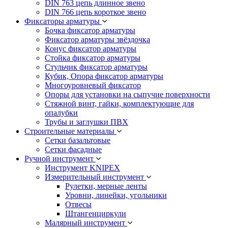
DIN 763 цепь длинное звено
DIN 766 цепь короткое звено
Фиксаторы арматуры
Бочка фиксатор арматуры
Фиксатор арматуры звёздочка
Конус фиксатор арматуры
Стойка фиксатор арматуры
Стульчик фиксатор арматуры
Кубик, Опора фиксатор арматуры
Многоуровневый фиксатор
Опоры для установки на сыпучие поверхности
Стяжной винт, гайки, комплектующие для
опалубки
Трубы и заглушки ПВХ
Строительные материалы
Сетки базальтовые
Сетки фасадные
Ручной инструмент
Инструмент KNIPEX
Измерительный инструмент
Рулетки, мерные ленты
Уровни, линейки, угольники
Отвесы
Штангенциркули
Малярный инструмент