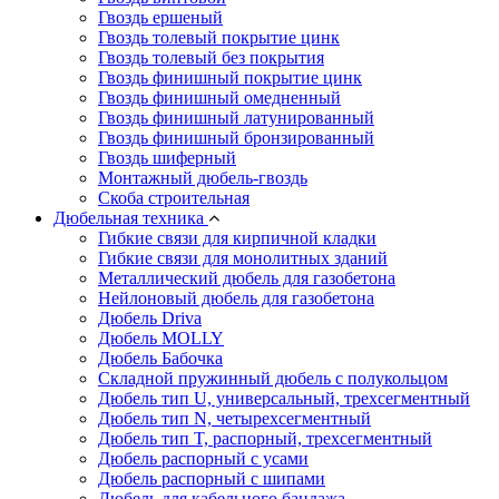
Гвоздь ершеный
Гвоздь толевый покрытие цинк
Гвоздь толевый без покрытия
Гвоздь финишный покрытие цинк
Гвоздь финишный омедненный
Гвоздь финишный латунированный
Гвоздь финишный бронзированный
Гвоздь шиферный
Монтажный дюбель-гвоздь
Скоба строительная
Дюбельная техника
Гибкие связи для кирпичной кладки
Гибкие связи для монолитных зданий
Металлический дюбель для газобетона
Нейлоновый дюбель для газобетона
Дюбель Driva
Дюбель MOLLY
Дюбель Бабочка
Складной пружинный дюбель с полукольцом
Дюбель тип U, универсальный, трехсегментный
Дюбель тип N, четырехсегментный
Дюбель тип T, распорный, трехсегментный
Дюбель распорный с усами
Дюбель распорный с шипами
Дюбель для кабельного бандажа