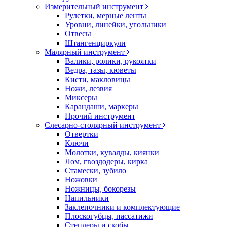
Измерительный инструмент
Рулетки, мерные ленты
Уровни, линейки, угольники
Отвесы
Штангенциркули
Малярный инструмент
Валики, ролики, рукоятки
Ведра, тазы, кюветы
Кисти, макловицы
Ножи, лезвия
Миксеры
Карандаши, маркеры
Прочий инструмент
Слесарно-столярный инструмент
Отвертки
Ключи
Молотки, кувалды, киянки
Лом, гвоздодеры, кирка
Стамески, зубило
Ножовки
Ножницы, бокорезы
Напильники
Заклепочники и комплектующие
Плоскогубцы, пассатижи
Степлеры и скобы