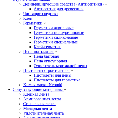
Дезинфицирующие средства (Антисептики)
Антисептик для древесины
Чистящие средства
Клеи
Герметики
Герметики акриловые
Герметики полиуретановые
Герметики силиконовые
Герметики специальные
Клей-герметик
Пена монтажная
Пена бытовая
Пена огнеупорная
Очиститель монтажной пены
Пистолеты строительные
Пистолеты для пены
Пистолеты для герметика
Химия марки Neomid
Сопутствующие материалы
Клейкая лента
Армированная лента
Сигнальная лента
Малярная лента
Уплотнительная лента
Алюминиевая лента