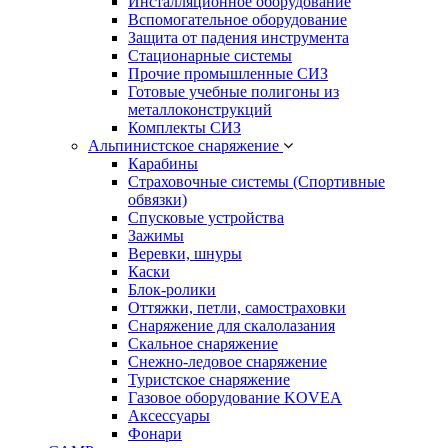
Инсталляционное оборудование
Вспомогательное оборудование
Защита от падения инструмента
Стационарные системы
Прочие промышленные СИЗ
Готовые учебные полигоны из
металлоконструкций
Комплекты СИЗ
Альпинистское снаряжение
Карабины
Страховочные системы (Спортивные
обвязки)
Спусковые устройства
Зажимы
Веревки, шнуры
Каски
Блок-ролики
Оттяжки, петли, самостраховки
Снаряжение для скалолазания
Скальное снаряжение
Снежно-ледовое снаряжение
Туристское снаряжение
Газовое оборудование KOVEA
Аксессуары
Фонари