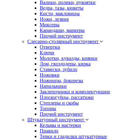
Валики, ролики, рукоятки
Ведра, тазы, кюветы
Кисти, макловицы
Ножи, лезвия
Миксеры
Карандаши, маркеры
Прочий инструмент
Слесарно-столярный инструмент
Отвертки
Ключи
Молотки, кувалды, киянки
Лом, гвоздодеры, кирка
Стамески, зубило
Ножовки
Ножницы, бокорезы
Напильники
Заклепочники и комплектующие
Плоскогубцы, пассатижи
Степлеры и скобы
Топоры
Прочий инструмент
Штукатурный инструмент
Кельмы и мастерки
Правило
Терки и гладилки штукатурные