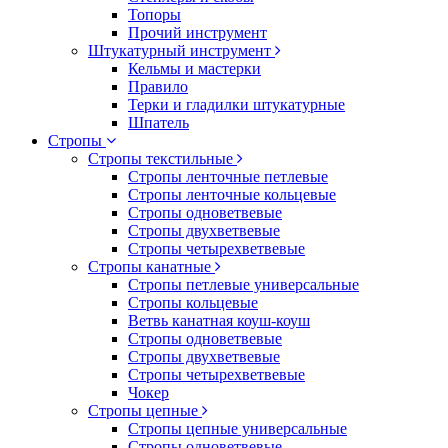
Топоры
Прочий инструмент
Штукатурный инструмент
Кельмы и мастерки
Правило
Терки и гладилки штукатурные
Шпатель
Стропы
Стропы текстильные
Стропы ленточные петлевые
Стропы ленточные кольцевые
Стропы одноветвевые
Стропы двухветвевые
Стропы четырехветвевые
Стропы канатные
Стропы петлевые универсальные
Стропы кольцевые
Ветвь канатная коуш-коуш
Стропы одноветвевые
Стропы двухветвевые
Стропы четырехветвевые
Чокер
Стропы цепные
Стропы цепные универсальные
Стропы одноветвевые