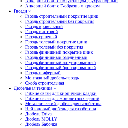
Анкерный болт с полукольцом двухраспорный
Анкерный болт с Г-образным крюком
Гвозди
Гвоздь строительный покрытие цинк
Гвоздь строительный без покрытия
Гвоздь кровельный
Гвоздь винтовой
Гвоздь ершеный
Гвоздь толевый покрытие цинк
Гвоздь толевый без покрытия
Гвоздь финишный покрытие цинк
Гвоздь финишный омедненный
Гвоздь финишный латунированный
Гвоздь финишный бронзированный
Гвоздь шиферный
Монтажный дюбель-гвоздь
Скоба строительная
Дюбельная техника
Гибкие связи для кирпичной кладки
Гибкие связи для монолитных зданий
Металлический дюбель для газобетона
Нейлоновый дюбель для газобетона
Дюбель Driva
Дюбель MOLLY
Дюбель Бабочка