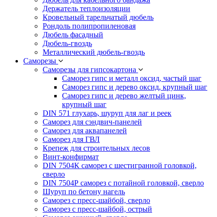
Держатель теплоизоляции
Кровельный тарельчатый дюбель
Рондоль полипропиленовая
Дюбель фасадный
Дюбель-гвоздь
Металлический дюбель-гвоздь
Саморезы
Саморезы для гипсокартона
Саморез гипс и металл оксид, частый шаг
Саморез гипс и дерево оксид, крупный шаг
Саморез гипс и дерево желтый цинк,
крупный шаг
DIN 571 глухарь, шуруп для лаг и реек
Саморез для сэндвич-панелей
Саморез для аквапанелей
Саморез для ГВЛ
Крепеж для строительных лесов
Винт-конфирмат
DIN 7504К саморез с шестигранной головкой,
сверло
DIN 7504Р саморез с потайной головкой, сверло
Шуруп по бетону нагель
Саморез с пресс-шайбой, сверло
Саморез с пресс-шайбой, острый