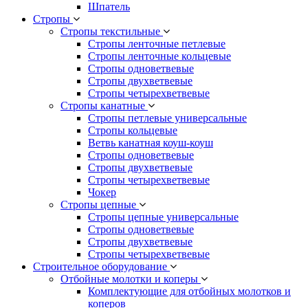
Шпатель
Стропы
Стропы текстильные
Стропы ленточные петлевые
Стропы ленточные кольцевые
Стропы одноветвевые
Стропы двухветвевые
Стропы четырехветвевые
Стропы канатные
Стропы петлевые универсальные
Стропы кольцевые
Ветвь канатная коуш-коуш
Стропы одноветвевые
Стропы двухветвевые
Стропы четырехветвевые
Чокер
Стропы цепные
Стропы цепные универсальные
Стропы одноветвевые
Стропы двухветвевые
Стропы четырехветвевые
Строительное оборудование
Отбойные молотки и коперы
Комплектующие для отбойных молотков и
коперов