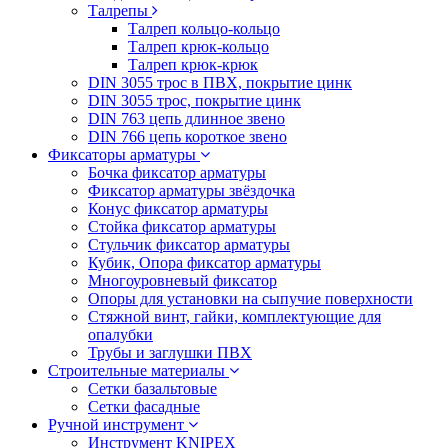
Талрепы
Талреп кольцо-кольцо
Талреп крюк-кольцо
Талреп крюк-крюк
DIN 3055 трос в ПВХ, покрытие цинк
DIN 3055 трос, покрытие цинк
DIN 763 цепь длинное звено
DIN 766 цепь короткое звено
Фиксаторы арматуры
Бочка фиксатор арматуры
Фиксатор арматуры звёздочка
Конус фиксатор арматуры
Стойка фиксатор арматуры
Стульчик фиксатор арматуры
Кубик, Опора фиксатор арматуры
Многоуровневый фиксатор
Опоры для установки на сыпучие поверхности
Стяжной винт, гайки, комплектующие для
опалубки
Трубы и заглушки ПВХ
Строительные материалы
Сетки базальтовые
Сетки фасадные
Ручной инструмент
Инструмент KNIPEX