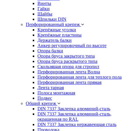
Винты
Гайки
Шайбы
Шпильки DIN
Перфорированный крепеж
Крепёжные уголки
Крепёжные пластины
Держатель балки
Анкер регулировочный по высоте
Опора балки
Опора бруса закрытого типа
Опора бруса раскрытого типа
Скользящая опора для стропил
Перфорированная лента Волна
Перфорированная лента для теплого пола
Перфорированная лента прямая
Лента тарная
Полоса монтажная
Подвес
Общий крепеж
DIN 7337 Заклепка алюминий-сталь
DIN 7337 Заклепка алюминий-сталь,
окрашенная по RAL
DIN 7337 Заклепка нержавеющая сталь
Проволока