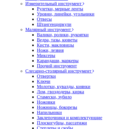
Измерительный инструмент
Рулетки, мерные ленты
Уровни, линейки, угольники
Отвесы
Штангенциркули
Малярный инструмент
Валики, ролики, рукоятки
Ведра, тазы, кюветы
Кисти, макловицы
Ножи, лезвия
Миксеры
Карандаши, маркеры
Прочий инструмент
Слесарно-столярный инструмент
Отвертки
Ключи
Молотки, кувалды, киянки
Лом, гвоздодеры, кирка
Стамески, зубило
Ножовки
Ножницы, бокорезы
Напильники
Заклепочники и комплектующие
Плоскогубцы, пассатижи
Степлеры и скобы