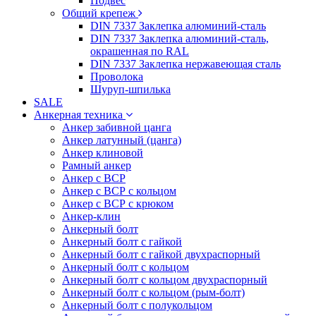
Подвес
Общий крепеж
DIN 7337 Заклепка алюминий-сталь
DIN 7337 Заклепка алюминий-сталь,
окрашенная по RAL
DIN 7337 Заклепка нержавеющая сталь
Проволока
Шуруп-шпилька
SALE
Анкерная техника
Анкер забивной цанга
Анкер латунный (цанга)
Анкер клиновой
Рамный анкер
Анкер с ВСР
Анкер с ВСР с кольцом
Анкер с ВСР с крюком
Анкер-клин
Анкерный болт
Анкерный болт с гайкой
Анкерный болт с гайкой двухраспорный
Анкерный болт с кольцом
Анкерный болт с кольцом двухраспорный
Анкерный болт с кольцом (рым-болт)
Анкерный болт с полукольцом