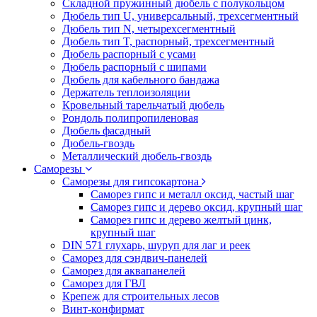
Складной пружинный дюбель с полукольцом
Дюбель тип U, универсальный, трехсегментный
Дюбель тип N, четырехсегментный
Дюбель тип T, распорный, трехсегментный
Дюбель распорный с усами
Дюбель распорный с шипами
Дюбель для кабельного бандажа
Держатель теплоизоляции
Кровельный тарельчатый дюбель
Рондоль полипропиленовая
Дюбель фасадный
Дюбель-гвоздь
Металлический дюбель-гвоздь
Саморезы
Саморезы для гипсокартона
Саморез гипс и металл оксид, частый шаг
Саморез гипс и дерево оксид, крупный шаг
Саморез гипс и дерево желтый цинк,
крупный шаг
DIN 571 глухарь, шуруп для лаг и реек
Саморез для сэндвич-панелей
Саморез для аквапанелей
Саморез для ГВЛ
Крепеж для строительных лесов
Винт-конфирмат