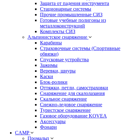
Защита от падения инструмента
Стационарные системы
Прочие промышленные СИЗ
Готовые учебные полигоны из
металлоконструкций
Комплекты СИЗ
Альпинистское снаряжение
Карабины
Страховочные системы (Спортивные
обвязки)
Спусковые устройства
Зажимы
Веревки, шнуры
Каски
Блок-ролики
Оттяжки, петли, самостраховки
Снаряжение для скалолазания
Скальное снаряжение
Снежно-ледовое снаряжение
Туристское снаряжение
Газовое оборудование KOVEA
Аксессуары
Фонари
CAMP
Промальп