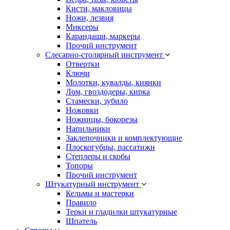
Кисти, макловицы
Ножи, лезвия
Миксеры
Карандаши, маркеры
Прочий инструмент
Слесарно-столярный инструмент
Отвертки
Ключи
Молотки, кувалды, киянки
Лом, гвоздодеры, кирка
Стамески, зубило
Ножовки
Ножницы, бокорезы
Напильники
Заклепочники и комплектующие
Плоскогубцы, пассатижи
Степлеры и скобы
Топоры
Прочий инструмент
Штукатурный инструмент
Кельмы и мастерки
Правило
Терки и гладилки штукатурные
Шпатель