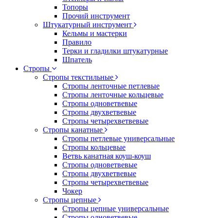
Топоры
Прочий инструмент
Штукатурный инструмент
Кельмы и мастерки
Правило
Терки и гладилки штукатурные
Шпатель
Стропы
Стропы текстильные
Стропы ленточные петлевые
Стропы ленточные кольцевые
Стропы одноветвевые
Стропы двухветвевые
Стропы четырехветвевые
Стропы канатные
Стропы петлевые универсальные
Стропы кольцевые
Ветвь канатная коуш-коуш
Стропы одноветвевые
Стропы двухветвевые
Стропы четырехветвевые
Чокер
Стропы цепные
Стропы цепные универсальные
Стропы одноветвевые