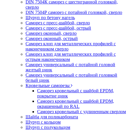
DIN 7504К саморез с шестигранной головкой,
сверло
DIN 7504Р саморез с потайной головкой, сверло
Шуруп по бетону нагель
Саморез с пресс-шайбой, сверло
Саморез с пресс-шайбой, острый
Саморез оконный, сверло
Саморез оконный, острый
Саморез клоп для металлических профилей с
наконечником сверло
Саморез клоп для металлических профилей с
острым наконечником
Саморез универсальный с потайной головой
желтый цинк
Саморез универсальный с потайной головкой
белый цинк
Кровельные саморезы
Саморез кровельный с шайбой EPDM,
покрытие цинк
Саморез кровельный с шайбой EPDM,
окрашенный по RAL
Саморез кровельный с удлиненным сверлом
Шайба для поликарбоната
Шуруп с кольцом
Шуруп с полукольцом