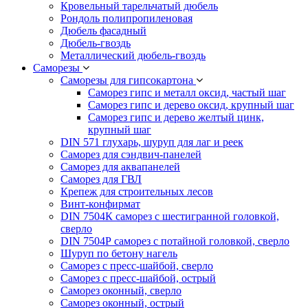
Кровельный тарельчатый дюбель
Рондоль полипропиленовая
Дюбель фасадный
Дюбель-гвоздь
Металлический дюбель-гвоздь
Саморезы
Саморезы для гипсокартона
Саморез гипс и металл оксид, частый шаг
Саморез гипс и дерево оксид, крупный шаг
Саморез гипс и дерево желтый цинк,
крупный шаг
DIN 571 глухарь, шуруп для лаг и реек
Саморез для сэндвич-панелей
Саморез для аквапанелей
Саморез для ГВЛ
Крепеж для строительных лесов
Винт-конфирмат
DIN 7504К саморез с шестигранной головкой,
сверло
DIN 7504Р саморез с потайной головкой, сверло
Шуруп по бетону нагель
Саморез с пресс-шайбой, сверло
Саморез с пресс-шайбой, острый
Саморез оконный, сверло
Саморез оконный, острый