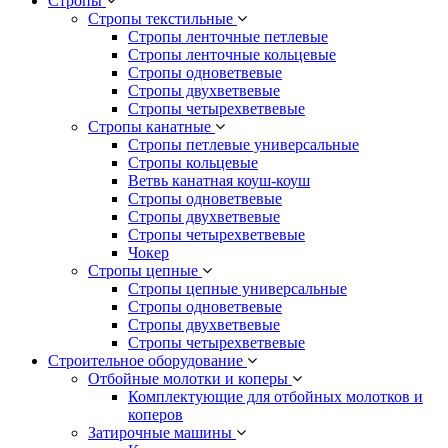
Стропы
Стропы текстильные
Стропы ленточные петлевые
Стропы ленточные кольцевые
Стропы одноветвевые
Стропы двухветвевые
Стропы четырехветвевые
Стропы канатные
Стропы петлевые универсальные
Стропы кольцевые
Ветвь канатная коуш-коуш
Стропы одноветвевые
Стропы двухветвевые
Стропы четырехветвевые
Чокер
Стропы цепные
Стропы цепные универсальные
Стропы одноветвевые
Стропы двухветвевые
Стропы четырехветвевые
Строительное оборудование
Отбойные молотки и коперы
Комплектующие для отбойных молотков и
коперов
Затирочные машины