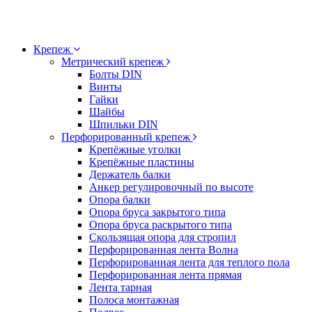
Крепеж
Метрический крепеж
Болты DIN
Винты
Гайки
Шайбы
Шпильки DIN
Перфорированный крепеж
Крепёжные уголки
Крепёжные пластины
Держатель балки
Анкер регулировочный по высоте
Опора балки
Опора бруса закрытого типа
Опора бруса раскрытого типа
Скользящая опора для стропил
Перфорированная лента Волна
Перфорированная лента для теплого пола
Перфорированная лента прямая
Лента тарная
Полоса монтажная