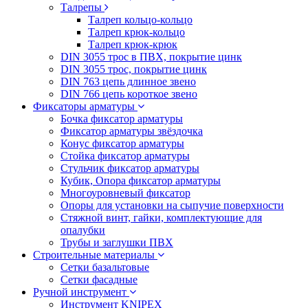
Талрепы
Талреп кольцо-кольцо
Талреп крюк-кольцо
Талреп крюк-крюк
DIN 3055 трос в ПВХ, покрытие цинк
DIN 3055 трос, покрытие цинк
DIN 763 цепь длинное звено
DIN 766 цепь короткое звено
Фиксаторы арматуры
Бочка фиксатор арматуры
Фиксатор арматуры звёздочка
Конус фиксатор арматуры
Стойка фиксатор арматуры
Стульчик фиксатор арматуры
Кубик, Опора фиксатор арматуры
Многоуровневый фиксатор
Опоры для установки на сыпучие поверхности
Стяжной винт, гайки, комплектующие для
опалубки
Трубы и заглушки ПВХ
Строительные материалы
Сетки базальтовые
Сетки фасадные
Ручной инструмент
Инструмент KNIPEX