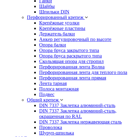
Гайки
Шайбы
Шпильки DIN
Перфорированный крепеж
Крепёжные уголки
Крепёжные пластины
Держатель балки
Анкер регулировочный по высоте
Опора балки
Опора бруса закрытого типа
Опора бруса раскрытого типа
Скользящая опора для стропил
Перфорированная лента Волна
Перфорированная лента для теплого пола
Перфорированная лента прямая
Лента тарная
Полоса монтажная
Подвес
Общий крепеж
DIN 7337 Заклепка алюминий-сталь
DIN 7337 Заклепка алюминий-сталь,
окрашенная по RAL
DIN 7337 Заклепка нержавеющая сталь
Проволока
Шуруп-шпилька