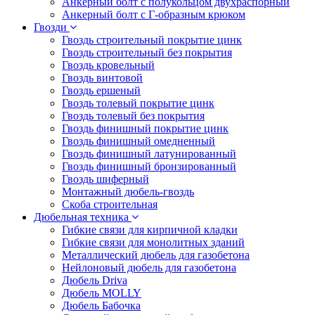
Анкерный болт с полукольцом двухраспорный
Анкерный болт с Г-образным крюком
Гвозди
Гвоздь строительный покрытие цинк
Гвоздь строительный без покрытия
Гвоздь кровельный
Гвоздь винтовой
Гвоздь ершеный
Гвоздь толевый покрытие цинк
Гвоздь толевый без покрытия
Гвоздь финишный покрытие цинк
Гвоздь финишный омедненный
Гвоздь финишный латунированный
Гвоздь финишный бронзированный
Гвоздь шиферный
Монтажный дюбель-гвоздь
Скоба строительная
Дюбельная техника
Гибкие связи для кирпичной кладки
Гибкие связи для монолитных зданий
Металлический дюбель для газобетона
Нейлоновый дюбель для газобетона
Дюбель Driva
Дюбель MOLLY
Дюбель Бабочка