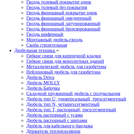
Гвоздь толевый покрытие цинк
Гвоздь толевый без покрытия
Гвоздь финишный покрытие цинк
Гвоздь финишный омедненный
Гвоздь финишный латунированный
Гвоздь финишный бронзированный
Гвоздь шиферный
Монтажный дюбель-гвоздь
Скоба строительная
Дюбельная техника
Гибкие связи для кирпичной кладки
Гибкие связи для монолитных зданий
Металлический дюбель для газобетона
Нейлоновый дюбель для газобетона
Дюбель Driva
Дюбель MOLLY
Дюбель Бабочка
Складной пружинный дюбель с полукольцом
Дюбель тип U, универсальный, трехсегментный
Дюбель тип N, четырехсегментный
Дюбель тип T, распорный, трехсегментный
Дюбель распорный с усами
Дюбель распорный с шипами
Дюбель для кабельного бандажа
Держатель теплоизоляции