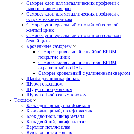
Саморез клоп для металлических профилей с
наконечником сверло
Саморез клоп для металлических профилей с
острым наконечником
Саморез универсальный с потайной головой
желтый цинк
Саморез универсальный с потайной головкой
белый цинк
Кровельные саморезы
Саморез кровельный с шайбой EPDM,
покрытие цинк
Саморез кровельный с шайбой EPDM,
окрашенный по RAL
Саморез кровельный с удлиненным сверлом
Шайба для поликарбоната
Шуруп с кольцом
Шуруп с полукольцом
Шуруп с Г-образным крюком
Такелаж
Блок одинарный, шкиф металл
Блок одинарный, шкиф пластик
Блок двойной, шкиф металл
Блок двойной, шкиф пластик
Вертлюг петля-вилка
Вертлюг петля-кольцо