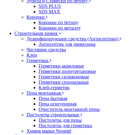
Зубила и Стамески по бетону
SDS PLUS
SDS MAX
Коронки
Коронки по бетону
Коронки по металлу
Строительная химия
Дезинфицирующие средства (Антисептики)
Антисептик для древесины
Чистящие средства
Клеи
Герметики
Герметики акриловые
Герметики полиуретановые
Герметики силиконовые
Герметики специальные
Клей-герметик
Пена монтажная
Пена бытовая
Пена огнеупорная
Очиститель монтажной пены
Пистолеты строительные
Пистолеты для пены
Пистолеты для герметика
Химия марки Neomid