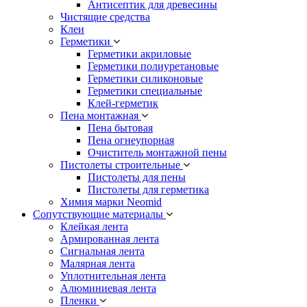
Антисептик для древесины
Чистящие средства
Клеи
Герметики
Герметики акриловые
Герметики полиуретановые
Герметики силиконовые
Герметики специальные
Клей-герметик
Пена монтажная
Пена бытовая
Пена огнеупорная
Очиститель монтажной пены
Пистолеты строительные
Пистолеты для пены
Пистолеты для герметика
Химия марки Neomid
Сопутствующие материалы
Клейкая лента
Армированная лента
Сигнальная лента
Малярная лента
Уплотнительная лента
Алюминиевая лента
Пленки