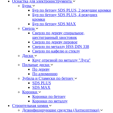
Оснастка для электроинструмента
Буры
Бур по бетону SDS PLUS, 2 режущие кромки
Бур по бетону SDS PLUS, 4 режущих
кромки
Бур по бетону SDS MAX
Сверла
Сверло по дереву спиральное,
шестигранный хвостовик
Сверло по дереву перовое
Сверло по металлу HSS DIN 338
Сверло по кафелю и стеклу
Диски
Круг отрезной по металлу "Луга"
Пильные диски
По дереву
По алюминию
Зубила и Стамески по бетону
SDS PLUS
SDS MAX
Коронки
Коронки по бетону
Коронки по металлу
Строительная химия
Дезинфицирующие средства (Антисептики)