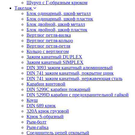
Шуруп с Г-образным крюком
Такелаж
Блок одинарный, шкиф металл
Блок одинарный, шкиф пластик
Блок двойной, шкиф металл
Блок двойной, шкиф пластик
Вертлюг петля-вилка
Вертлюг петля-кольцо
Вертлюг петля-петля
Кольцо с вертлюгом
Зажим канатный DUPLEX
Зажим канатный SIMPLEX
DIN 3093 зажим канатный алюминиевый
DIN 741 зажим канатный, покрытие цинк
DIN 741 зажим канатный, нержавеющая сталь
Карабин винтовой
DIN 5299C карабин пожарный
DIN 5299D карабин с предохранительной гайкой
Коуш
DIN 689 крюк
320A крюк грузовой
Крюк S-образный
Рым-болт
Рым-гайка
Соединитель цепей открытый