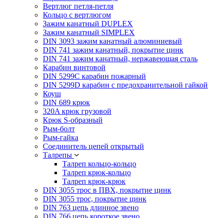
Вертлюг петля-петля
Кольцо с вертлюгом
Зажим канатный DUPLEX
Зажим канатный SIMPLEX
DIN 3093 зажим канатный алюминиевый
DIN 741 зажим канатный, покрытие цинк
DIN 741 зажим канатный, нержавеющая сталь
Карабин винтовой
DIN 5299C карабин пожарный
DIN 5299D карабин с предохранительной гайкой
Коуш
DIN 689 крюк
320A крюк грузовой
Крюк S-образный
Рым-болт
Рым-гайка
Соединитель цепей открытый
Талрепы
Талреп кольцо-кольцо
Талреп крюк-кольцо
Талреп крюк-крюк
DIN 3055 трос в ПВХ, покрытие цинк
DIN 3055 трос, покрытие цинк
DIN 763 цепь длинное звено
DIN 766 цепь короткое звено