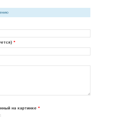
нению
куется)
ённый на картинке