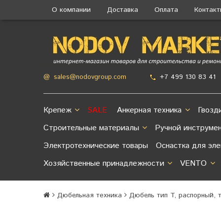
О компании
Доставка
Оплата
Контак
+7 499 130 83 41
@
sales@nodovgroup.com
Крепеж
SALE
Анкерная техника
Гвозд
Строительные материалы
Ручной инструме
Электротехнические товары
Оснастка для эл
Хозяйственные принадлежности
VENTO
Дюбельная техника
Дюбель тип T, распорный, 