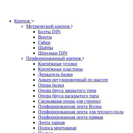
Крепеж
Метрический крепеж
Болты DIN
Винты
Гайки
Шайбы
Шпильки DIN
Перфорированный крепеж
Крепёжные уголки
Крепёжные пластины
Держатель балки
Анкер регулировочный по высоте
Опора балки
Опора бруса закрытого типа
Опора бруса раскрытого типа
Скользящая опора для стропил
Перфорированная лента Волна
Перфорированная лента для теплого пола
Перфорированная лента прямая
Лента тарная
Полоса монтажная