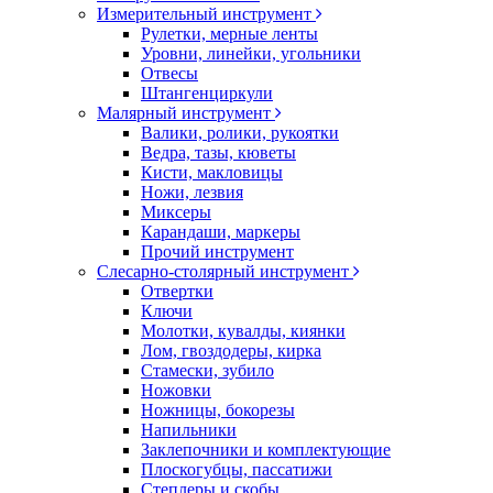
Измерительный инструмент
Рулетки, мерные ленты
Уровни, линейки, угольники
Отвесы
Штангенциркули
Малярный инструмент
Валики, ролики, рукоятки
Ведра, тазы, кюветы
Кисти, макловицы
Ножи, лезвия
Миксеры
Карандаши, маркеры
Прочий инструмент
Слесарно-столярный инструмент
Отвертки
Ключи
Молотки, кувалды, киянки
Лом, гвоздодеры, кирка
Стамески, зубило
Ножовки
Ножницы, бокорезы
Напильники
Заклепочники и комплектующие
Плоскогубцы, пассатижи
Степлеры и скобы