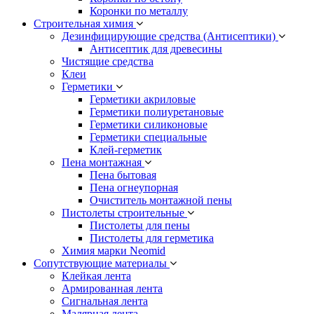
Коронки по металлу
Строительная химия
Дезинфицирующие средства (Антисептики)
Антисептик для древесины
Чистящие средства
Клеи
Герметики
Герметики акриловые
Герметики полиуретановые
Герметики силиконовые
Герметики специальные
Клей-герметик
Пена монтажная
Пена бытовая
Пена огнеупорная
Очиститель монтажной пены
Пистолеты строительные
Пистолеты для пены
Пистолеты для герметика
Химия марки Neomid
Сопутствующие материалы
Клейкая лента
Армированная лента
Сигнальная лента
Малярная лента