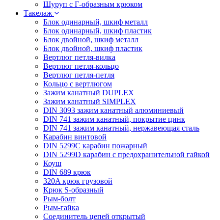
Шуруп с Г-образным крюком
Такелаж
Блок одинарный, шкиф металл
Блок одинарный, шкиф пластик
Блок двойной, шкиф металл
Блок двойной, шкиф пластик
Вертлюг петля-вилка
Вертлюг петля-кольцо
Вертлюг петля-петля
Кольцо с вертлюгом
Зажим канатный DUPLEX
Зажим канатный SIMPLEX
DIN 3093 зажим канатный алюминиевый
DIN 741 зажим канатный, покрытие цинк
DIN 741 зажим канатный, нержавеющая сталь
Карабин винтовой
DIN 5299C карабин пожарный
DIN 5299D карабин с предохранительной гайкой
Коуш
DIN 689 крюк
320A крюк грузовой
Крюк S-образный
Рым-болт
Рым-гайка
Соединитель цепей открытый