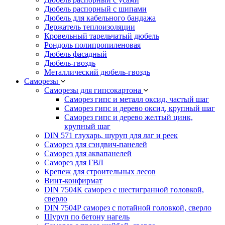
Дюбель распорный с шипами
Дюбель для кабельного бандажа
Держатель теплоизоляции
Кровельный тарельчатый дюбель
Рондоль полипропиленовая
Дюбель фасадный
Дюбель-гвоздь
Металлический дюбель-гвоздь
Саморезы
Саморезы для гипсокартона
Саморез гипс и металл оксид, частый шаг
Саморез гипс и дерево оксид, крупный шаг
Саморез гипс и дерево желтый цинк,
крупный шаг
DIN 571 глухарь, шуруп для лаг и реек
Саморез для сэндвич-панелей
Саморез для аквапанелей
Саморез для ГВЛ
Крепеж для строительных лесов
Винт-конфирмат
DIN 7504К саморез с шестигранной головкой,
сверло
DIN 7504Р саморез с потайной головкой, сверло
Шуруп по бетону нагель