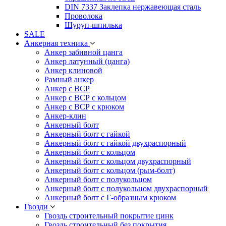
DIN 7337 Заклепка нержавеющая сталь
Проволока
Шуруп-шпилька
SALE
Анкерная техника
Анкер забивной цанга
Анкер латунный (цанга)
Анкер клиновой
Рамный анкер
Анкер с ВСР
Анкер с ВСР с кольцом
Анкер с ВСР с крюком
Анкер-клин
Анкерный болт
Анкерный болт с гайкой
Анкерный болт с гайкой двухраспорный
Анкерный болт с кольцом
Анкерный болт с кольцом двухраспорный
Анкерный болт с кольцом (рым-болт)
Анкерный болт с полукольцом
Анкерный болт с полукольцом двухраспорный
Анкерный болт с Г-образным крюком
Гвозди
Гвоздь строительный покрытие цинк
Гвоздь строительный без покрытия