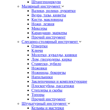
Штангенциркули
Малярный инструмент
Валики, ролики, рукоятки
Ведра, тазы, кюветы
Кисти, макловицы
Ножи, лезвия
Миксеры
Карандаши, маркеры
Прочий инструмент
Слесарно-столярный инструмент
Отвертки
Ключи
Молотки, кувалды, киянки
Лом, гвоздодеры, кирка
Стамески, зубило
Ножовки
Ножницы, бокорезы
Напильники
Заклепочники и комплектующие
Плоскогубцы, пассатижи
Степлеры и скобы
Топоры
Прочий инструмент
Штукатурный инструмент
Кельмы и мастерки