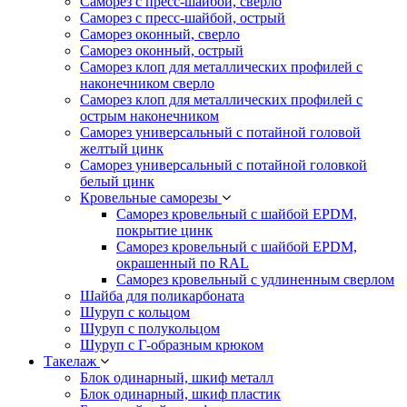
Саморез с пресс-шайбой, сверло
Саморез с пресс-шайбой, острый
Саморез оконный, сверло
Саморез оконный, острый
Саморез клоп для металлических профилей с
наконечником сверло
Саморез клоп для металлических профилей с
острым наконечником
Саморез универсальный с потайной головой
желтый цинк
Саморез универсальный с потайной головкой
белый цинк
Кровельные саморезы
Саморез кровельный с шайбой EPDM,
покрытие цинк
Саморез кровельный с шайбой EPDM,
окрашенный по RAL
Саморез кровельный с удлиненным сверлом
Шайба для поликарбоната
Шуруп с кольцом
Шуруп с полукольцом
Шуруп с Г-образным крюком
Такелаж
Блок одинарный, шкиф металл
Блок одинарный, шкиф пластик