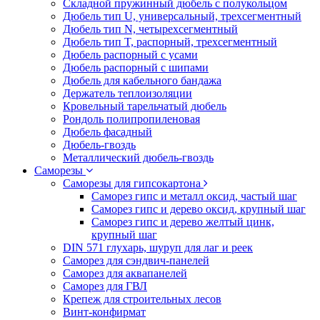
Складной пружинный дюбель с полукольцом
Дюбель тип U, универсальный, трехсегментный
Дюбель тип N, четырехсегментный
Дюбель тип T, распорный, трехсегментный
Дюбель распорный с усами
Дюбель распорный с шипами
Дюбель для кабельного бандажа
Держатель теплоизоляции
Кровельный тарельчатый дюбель
Рондоль полипропиленовая
Дюбель фасадный
Дюбель-гвоздь
Металлический дюбель-гвоздь
Саморезы
Саморезы для гипсокартона
Саморез гипс и металл оксид, частый шаг
Саморез гипс и дерево оксид, крупный шаг
Саморез гипс и дерево желтый цинк,
крупный шаг
DIN 571 глухарь, шуруп для лаг и реек
Саморез для сэндвич-панелей
Саморез для аквапанелей
Саморез для ГВЛ
Крепеж для строительных лесов
Винт-конфирмат