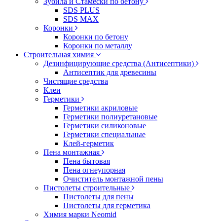
Зубила и Стамески по бетону
SDS PLUS
SDS MAX
Коронки
Коронки по бетону
Коронки по металлу
Строительная химия
Дезинфицирующие средства (Антисептики)
Антисептик для древесины
Чистящие средства
Клеи
Герметики
Герметики акриловые
Герметики полиуретановые
Герметики силиконовые
Герметики специальные
Клей-герметик
Пена монтажная
Пена бытовая
Пена огнеупорная
Очиститель монтажной пены
Пистолеты строительные
Пистолеты для пены
Пистолеты для герметика
Химия марки Neomid