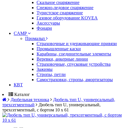
Скальное снаряжение
Снежно-ледовое снаряжение
Туристское снаряжение
Газовое оборудование KOVEA
Аксессуары
Фонари
CAMP
Промальп
Страховочные и удерживающие привязи
Промышленные каски
Карабины, соединительные элементы
Веревки, анкерные линии
Страховочные, спусковые устройства
Зажимы
Стропы, петли
Самостраховки, стропы, амортизаторы
КВТ
Каталог
Дюбельная техника
Дюбель тип U, универсальный,
трехсегментный
Дюбель тип U, универсальный,
трехсегментный, с бортом 10 х 61