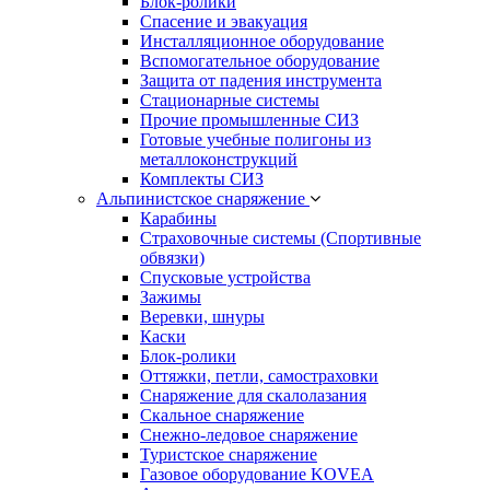
Блок-ролики
Спасение и эвакуация
Инсталляционное оборудование
Вспомогательное оборудование
Защита от падения инструмента
Стационарные системы
Прочие промышленные СИЗ
Готовые учебные полигоны из
металлоконструкций
Комплекты СИЗ
Альпинистское снаряжение
Карабины
Страховочные системы (Спортивные
обвязки)
Спусковые устройства
Зажимы
Веревки, шнуры
Каски
Блок-ролики
Оттяжки, петли, самостраховки
Снаряжение для скалолазания
Скальное снаряжение
Снежно-ледовое снаряжение
Туристское снаряжение
Газовое оборудование KOVEA