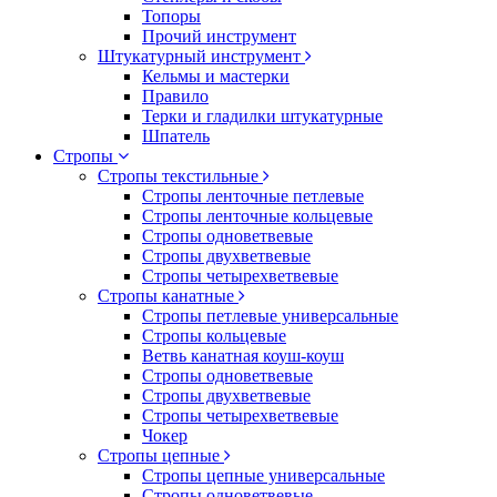
Топоры
Прочий инструмент
Штукатурный инструмент
Кельмы и мастерки
Правило
Терки и гладилки штукатурные
Шпатель
Стропы
Стропы текстильные
Стропы ленточные петлевые
Стропы ленточные кольцевые
Стропы одноветвевые
Стропы двухветвевые
Стропы четырехветвевые
Стропы канатные
Стропы петлевые универсальные
Стропы кольцевые
Ветвь канатная коуш-коуш
Стропы одноветвевые
Стропы двухветвевые
Стропы четырехветвевые
Чокер
Стропы цепные
Стропы цепные универсальные
Стропы одноветвевые