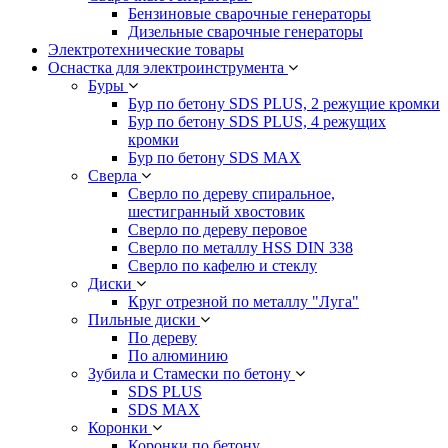
Бензиновые сварочные генераторы
Дизельные сварочные генераторы
Электротехнические товары
Оснастка для электроинструмента
Буры
Бур по бетону SDS PLUS, 2 режущие кромки
Бур по бетону SDS PLUS, 4 режущих
кромки
Бур по бетону SDS MAX
Сверла
Сверло по дереву спиральное,
шестигранный хвостовик
Сверло по дереву перовое
Сверло по металлу HSS DIN 338
Сверло по кафелю и стеклу
Диски
Круг отрезной по металлу "Луга"
Пильные диски
По дереву
По алюминию
Зубила и Стамески по бетону
SDS PLUS
SDS MAX
Коронки
Коронки по бетону