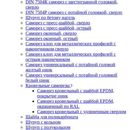
DIN 7504К саморез с шестигранной головкой,
сверло
DIN 7504Р саморез с потайной головкой, сверло
Шуруп по бетону нагель
Саморез с пресс-шайбой, сверло
Саморез с пресс-шайбой, острый
Саморез оконный, сверло
Саморез оконный, острый
Саморез клоп для металлических профилей с
наконечником сверло
Саморез клоп для металлических профилей с
острым наконечником
Саморез универсальный с потайной головой
желтый цинк
Саморез универсальный с потайной головкой
белый цинк
Кровельные саморезы
Саморез кровельный с шайбой EPDM,
покрытие цинк
Саморез кровельный с шайбой EPDM,
окрашенный по RAL
Саморез кровельный с удлиненным сверлом
Шайба для поликарбоната
Шуруп с кольцом
Шуруп с полукольцом