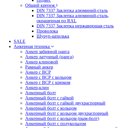
Подвес
Общий крепеж
DIN 7337 Заклепка алюминий-сталь
DIN 7337 Заклепка алюминий-сталь,
окрашенная по RAL
DIN 7337 Заклепка нержавеющая сталь
Проволока
Шуруп-шпилька
SALE
Анкерная техника
Анкер забивной цанга
Анкер латунный (цанга)
Анкер клиновой
Рамный анкер
Анкер с ВСР
Анкер с ВСР с кольцом
Анкер с ВСР с крюком
Анкер-клин
Анкерный болт
Анкерный болт с гайкой
Анкерный болт с гайкой двухраспорный
Анкерный болт с кольцом
Анкерный болт с кольцом двухраспорный
Анкерный болт с кольцом (рым-болт)
Анкерный болт с полукольцом