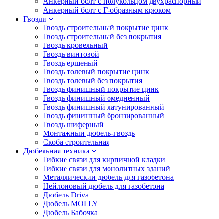
Анкерный болт с полукольцом двухраспорный
Анкерный болт с Г-образным крюком
Гвозди
Гвоздь строительный покрытие цинк
Гвоздь строительный без покрытия
Гвоздь кровельный
Гвоздь винтовой
Гвоздь ершеный
Гвоздь толевый покрытие цинк
Гвоздь толевый без покрытия
Гвоздь финишный покрытие цинк
Гвоздь финишный омедненный
Гвоздь финишный латунированный
Гвоздь финишный бронзированный
Гвоздь шиферный
Монтажный дюбель-гвоздь
Скоба строительная
Дюбельная техника
Гибкие связи для кирпичной кладки
Гибкие связи для монолитных зданий
Металлический дюбель для газобетона
Нейлоновый дюбель для газобетона
Дюбель Driva
Дюбель MOLLY
Дюбель Бабочка