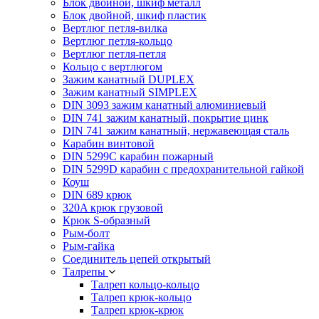
Блок двойной, шкиф металл
Блок двойной, шкиф пластик
Вертлюг петля-вилка
Вертлюг петля-кольцо
Вертлюг петля-петля
Кольцо с вертлюгом
Зажим канатный DUPLEX
Зажим канатный SIMPLEX
DIN 3093 зажим канатный алюминиевый
DIN 741 зажим канатный, покрытие цинк
DIN 741 зажим канатный, нержавеющая сталь
Карабин винтовой
DIN 5299C карабин пожарный
DIN 5299D карабин с предохранительной гайкой
Коуш
DIN 689 крюк
320A крюк грузовой
Крюк S-образный
Рым-болт
Рым-гайка
Соединитель цепей открытый
Талрепы
Талреп кольцо-кольцо
Талреп крюк-кольцо
Талреп крюк-крюк