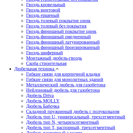
Гвоздь кровельный
Гвоздь винтовой
Гвоздь ершеный
Гвоздь толевый покрытие цинк
Гвоздь толевый без покрытия
Гвоздь финишный покрытие цинк
Гвоздь финишный омедненный
Гвоздь финишный латунированный
Гвоздь финишный бронзированный
Гвоздь шиферный
Монтажный дюбель-гвоздь
Скоба строительная
Дюбельная техника
Гибкие связи для кирпичной кладки
Гибкие связи для монолитных зданий
Металлический дюбель для газобетона
Нейлоновый дюбель для газобетона
Дюбель Driva
Дюбель MOLLY
Дюбель Бабочка
Складной пружинный дюбель с полукольцом
Дюбель тип U, универсальный, трехсегментный
Дюбель тип N, четырехсегментный
Дюбель тип T, распорный, трехсегментный
Дюбель распорный с усами