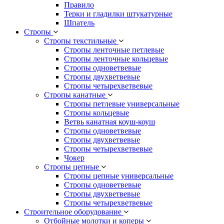
Правило
Терки и гладилки штукатурные
Шпатель
Стропы
Стропы текстильные
Стропы ленточные петлевые
Стропы ленточные кольцевые
Стропы одноветвевые
Стропы двухветвевые
Стропы четырехветвевые
Стропы канатные
Стропы петлевые универсальные
Стропы кольцевые
Ветвь канатная коуш-коуш
Стропы одноветвевые
Стропы двухветвевые
Стропы четырехветвевые
Чокер
Стропы цепные
Стропы цепные универсальные
Стропы одноветвевые
Стропы двухветвевые
Стропы четырехветвевые
Строительное оборудование
Отбойные молотки и коперы