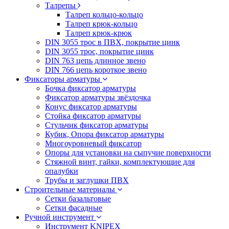
Талрепы
Талреп кольцо-кольцо
Талреп крюк-кольцо
Талреп крюк-крюк
DIN 3055 трос в ПВХ, покрытие цинк
DIN 3055 трос, покрытие цинк
DIN 763 цепь длинное звено
DIN 766 цепь короткое звено
Фиксаторы арматуры
Бочка фиксатор арматуры
Фиксатор арматуры звёздочка
Конус фиксатор арматуры
Стойка фиксатор арматуры
Стульчик фиксатор арматуры
Кубик, Опора фиксатор арматуры
Многоуровневый фиксатор
Опоры для установки на сыпучие поверхности
Стяжной винт, гайки, комплектующие для
опалубки
Трубы и заглушки ПВХ
Строительные материалы
Сетки базальтовые
Сетки фасадные
Ручной инструмент
Инструмент KNIPEX