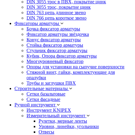
DIN 3055 трос в ПВХ, покрытие цинк
DIN 3055 трос, покрытие цинк
DIN 763 цепь длинное звено
DIN 766 цепь короткое звено
Фиксаторы арматуры
Бочка фиксатор арматуры
Фиксатор арматуры звёздочка
Конус фиксатор арматуры
Стойка фиксатор арматуры
Стульчик фиксатор арматуры
Кубик, Опора фиксатор арматуры
Многоуровневый фиксатор
Опоры для установки на сыпучие поверхности
Стяжной винт, гайки, комплектующие для
опалубки
Трубы и заглушки ПВХ
Строительные материалы
Сетки базальтовые
Сетки фасадные
Ручной инструмент
Инструмент KNIPEX
Измерительный инструмент
Рулетки, мерные ленты
Уровни, линейки, угольники
Отвесы