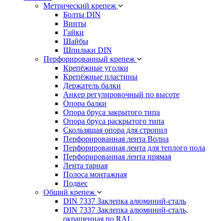
Метрический крепеж
Болты DIN
Винты
Гайки
Шайбы
Шпильки DIN
Перфорированный крепеж
Крепёжные уголки
Крепёжные пластины
Держатель балки
Анкер регулировочный по высоте
Опора балки
Опора бруса закрытого типа
Опора бруса раскрытого типа
Скользящая опора для стропил
Перфорированная лента Волна
Перфорированная лента для теплого пола
Перфорированная лента прямая
Лента тарная
Полоса монтажная
Подвес
Общий крепеж
DIN 7337 Заклепка алюминий-сталь
DIN 7337 Заклепка алюминий-сталь,
окрашенная по RAL