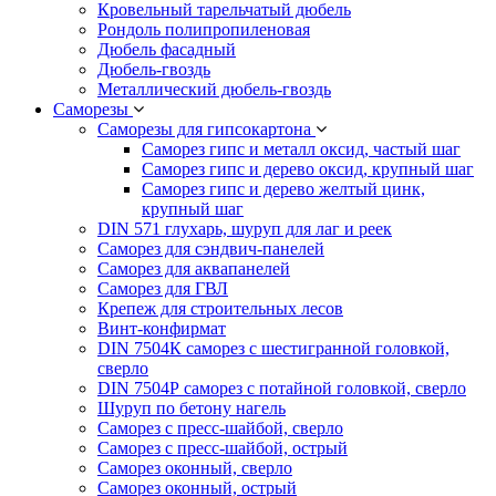
Кровельный тарельчатый дюбель
Рондоль полипропиленовая
Дюбель фасадный
Дюбель-гвоздь
Металлический дюбель-гвоздь
Саморезы
Саморезы для гипсокартона
Саморез гипс и металл оксид, частый шаг
Саморез гипс и дерево оксид, крупный шаг
Саморез гипс и дерево желтый цинк,
крупный шаг
DIN 571 глухарь, шуруп для лаг и реек
Саморез для сэндвич-панелей
Саморез для аквапанелей
Саморез для ГВЛ
Крепеж для строительных лесов
Винт-конфирмат
DIN 7504К саморез с шестигранной головкой,
сверло
DIN 7504Р саморез с потайной головкой, сверло
Шуруп по бетону нагель
Саморез с пресс-шайбой, сверло
Саморез с пресс-шайбой, острый
Саморез оконный, сверло
Саморез оконный, острый