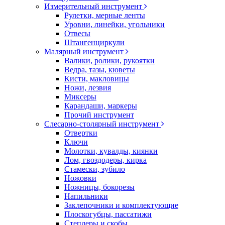
Измерительный инструмент
Рулетки, мерные ленты
Уровни, линейки, угольники
Отвесы
Штангенциркули
Малярный инструмент
Валики, ролики, рукоятки
Ведра, тазы, кюветы
Кисти, макловицы
Ножи, лезвия
Миксеры
Карандаши, маркеры
Прочий инструмент
Слесарно-столярный инструмент
Отвертки
Ключи
Молотки, кувалды, киянки
Лом, гвоздодеры, кирка
Стамески, зубило
Ножовки
Ножницы, бокорезы
Напильники
Заклепочники и комплектующие
Плоскогубцы, пассатижи
Степлеры и скобы