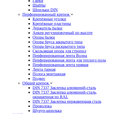
Гайки
Шайбы
Шпильки DIN
Перфорированный крепеж
Крепёжные уголки
Крепёжные пластины
Держатель балки
Анкер регулировочный по высоте
Опора балки
Опора бруса закрытого типа
Опора бруса раскрытого типа
Скользящая опора для стропил
Перфорированная лента Волна
Перфорированная лента для теплого пола
Перфорированная лента прямая
Лента тарная
Полоса монтажная
Подвес
Общий крепеж
DIN 7337 Заклепка алюминий-сталь
DIN 7337 Заклепка алюминий-сталь,
окрашенная по RAL
DIN 7337 Заклепка нержавеющая сталь
Проволока
Шуруп-шпилька