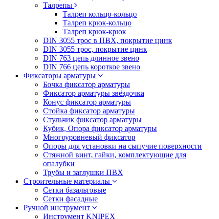
Талрепы
Талреп кольцо-кольцо
Талреп крюк-кольцо
Талреп крюк-крюк
DIN 3055 трос в ПВХ, покрытие цинк
DIN 3055 трос, покрытие цинк
DIN 763 цепь длинное звено
DIN 766 цепь короткое звено
Фиксаторы арматуры
Бочка фиксатор арматуры
Фиксатор арматуры звёздочка
Конус фиксатор арматуры
Стойка фиксатор арматуры
Стульчик фиксатор арматуры
Кубик, Опора фиксатор арматуры
Многоуровневый фиксатор
Опоры для установки на сыпучие поверхности
Стяжной винт, гайки, комплектующие для
опалубки
Трубы и заглушки ПВХ
Строительные материалы
Сетки базальтовые
Сетки фасадные
Ручной инструмент
Инструмент KNIPEX