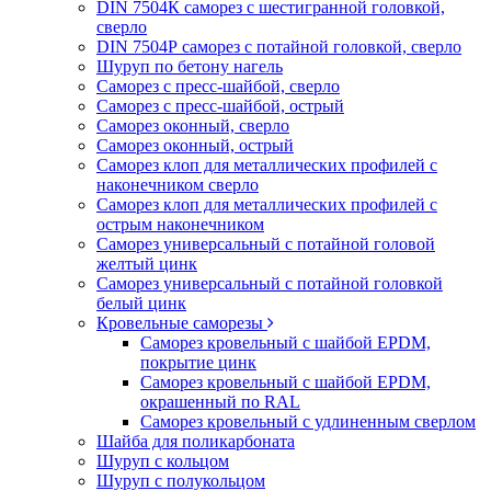
DIN 7504К саморез с шестигранной головкой,
сверло
DIN 7504Р саморез с потайной головкой, сверло
Шуруп по бетону нагель
Саморез с пресс-шайбой, сверло
Саморез с пресс-шайбой, острый
Саморез оконный, сверло
Саморез оконный, острый
Саморез клоп для металлических профилей с
наконечником сверло
Саморез клоп для металлических профилей с
острым наконечником
Саморез универсальный с потайной головой
желтый цинк
Саморез универсальный с потайной головкой
белый цинк
Кровельные саморезы
Саморез кровельный с шайбой EPDM,
покрытие цинк
Саморез кровельный с шайбой EPDM,
окрашенный по RAL
Саморез кровельный с удлиненным сверлом
Шайба для поликарбоната
Шуруп с кольцом
Шуруп с полукольцом