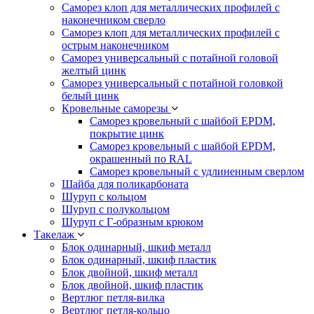
Саморез клоп для металлических профилей с
наконечником сверло
Саморез клоп для металлических профилей с
острым наконечником
Саморез универсальный с потайной головой
желтый цинк
Саморез универсальный с потайной головкой
белый цинк
Кровельные саморезы
Саморез кровельный с шайбой EPDM,
покрытие цинк
Саморез кровельный с шайбой EPDM,
окрашенный по RAL
Саморез кровельный с удлиненным сверлом
Шайба для поликарбоната
Шуруп с кольцом
Шуруп с полукольцом
Шуруп с Г-образным крюком
Такелаж
Блок одинарный, шкиф металл
Блок одинарный, шкиф пластик
Блок двойной, шкиф металл
Блок двойной, шкиф пластик
Вертлюг петля-вилка
Вертлюг петля-кольцо