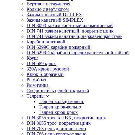
Вертлюг петля-петля
Кольцо с вертлюгом
Зажим канатный DUPLEX
Зажим канатный SIMPLEX
DIN 3093 зажим канатный алюминиевый
DIN 741 зажим канатный, покрытие цинк
DIN 741 зажим канатный, нержавеющая сталь
Карабин винтовой
DIN 5299C карабин пожарный
DIN 5299D карабин с предохранительной гайкой
Коуш
DIN 689 крюк
320A крюк грузовой
Крюк S-образный
Рым-болт
Рым-гайка
Соединитель цепей открытый
Талрепы
Талреп кольцо-кольцо
Талреп крюк-кольцо
Талреп крюк-крюк
DIN 3055 трос в ПВХ, покрытие цинк
DIN 3055 трос, покрытие цинк
DIN 763 цепь длинное звено
DIN 766 цепь короткое звено