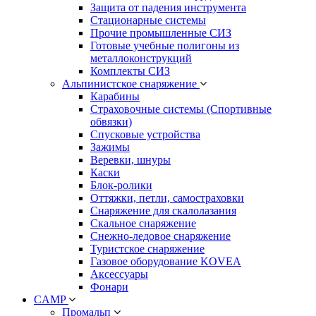
Защита от падения инструмента
Стационарные системы
Прочие промышленные СИЗ
Готовые учебные полигоны из
металлоконструкций
Комплекты СИЗ
Альпинистское снаряжение
Карабины
Страховочные системы (Спортивные
обвязки)
Спусковые устройства
Зажимы
Веревки, шнуры
Каски
Блок-ролики
Оттяжки, петли, самостраховки
Снаряжение для скалолазания
Скальное снаряжение
Снежно-ледовое снаряжение
Туристское снаряжение
Газовое оборудование KOVEA
Аксессуары
Фонари
CAMP
Промальп