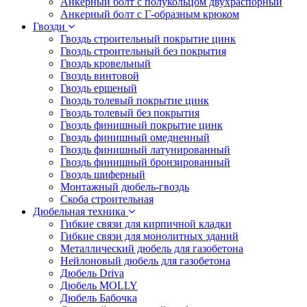
Анкерный болт с полукольцом двухраспорный
Анкерный болт с Г-образным крюком
Гвозди
Гвоздь строительный покрытие цинк
Гвоздь строительный без покрытия
Гвоздь кровельный
Гвоздь винтовой
Гвоздь ершеный
Гвоздь толевый покрытие цинк
Гвоздь толевый без покрытия
Гвоздь финишный покрытие цинк
Гвоздь финишный омедненный
Гвоздь финишный латунированный
Гвоздь финишный бронзированный
Гвоздь шиферный
Монтажный дюбель-гвоздь
Скоба строительная
Дюбельная техника
Гибкие связи для кирпичной кладки
Гибкие связи для монолитных зданий
Металлический дюбель для газобетона
Нейлоновый дюбель для газобетона
Дюбель Driva
Дюбель MOLLY
Дюбель Бабочка