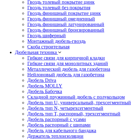
Гвоздь толевый покрытие цинк
Гвоздь толевый без покрытия
Гвоздь финишный покрытие цинк
Гвоздь финишный омедненный
Гвоздь финишный латунированный
Гвоздь финишный бронзированный
Гвоздь шиферный
Монтажный дюбель-гвоздь
Скоба строительная
Дюбельная техника
Гибкие связи для кирпичной кладки
Гибкие связи для монолитных зданий
Металлический дюбель для газобетона
Нейлоновый дюбель для газобетона
Дюбель Driva
Дюбель MOLLY
Дюбель Бабочка
Складной пружинный дюбель с полукольцом
Дюбель тип U, универсальный, трехсегментный
Дюбель тип N, четырехсегментный
Дюбель тип T, распорный, трехсегментный
Дюбель распорный с усами
Дюбель распорный с шипами
Дюбель для кабельного бандажа
Держатель теплоизоляции