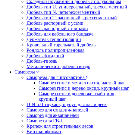
Складной пружинный дюбель с полукольцом
Дюбель тип U, универсальный, трехсегментный
Дюбель тип N, четырехсегментный
Дюбель тип T, распорный, трехсегментный
Дюбель распорный с усами
Дюбель распорный с шипами
Дюбель для кабельного бандажа
Держатель теплоизоляции
Кровельный тарельчатый дюбель
Рондоль полипропиленовая
Дюбель фасадный
Дюбель-гвоздь
Металлический дюбель-гвоздь
Саморезы
Саморезы для гипсокартона
Саморез гипс и металл оксид, частый шаг
Саморез гипс и дерево оксид, крупный шаг
Саморез гипс и дерево желтый цинк,
крупный шаг
DIN 571 глухарь, шуруп для лаг и реек
Саморез для сэндвич-панелей
Саморез для аквапанелей
Саморез для ГВЛ
Крепеж для строительных лесов
Винт-конфирмат