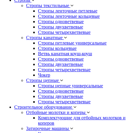
Стропы
Стропы текстильные
Стропы ленточные петлевые
Стропы ленточные кольцевые
Стропы одноветвевые
Стропы двухветвевые
Стропы четырехветвевые
Стропы канатные
Стропы петлевые универсальные
Стропы кольцевые
Ветвь канатная коуш-коуш
Стропы одноветвевые
Стропы двухветвевые
Стропы четырехветвевые
Чокер
Стропы цепные
Стропы цепные универсальные
Стропы одноветвевые
Стропы двухветвевые
Стропы четырехветвевые
Строительное оборудование
Отбойные молотки и коперы
Комплектующие для отбойных молотков и
коперов
Затирочные машины