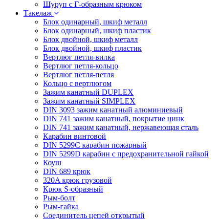
Шуруп с Г-образным крюком
Такелаж
Блок одинарный, шкиф металл
Блок одинарный, шкиф пластик
Блок двойной, шкиф металл
Блок двойной, шкиф пластик
Вертлюг петля-вилка
Вертлюг петля-кольцо
Вертлюг петля-петля
Кольцо с вертлюгом
Зажим канатный DUPLEX
Зажим канатный SIMPLEX
DIN 3093 зажим канатный алюминиевый
DIN 741 зажим канатный, покрытие цинк
DIN 741 зажим канатный, нержавеющая сталь
Карабин винтовой
DIN 5299C карабин пожарный
DIN 5299D карабин с предохранительной гайкой
Коуш
DIN 689 крюк
320A крюк грузовой
Крюк S-образный
Рым-болт
Рым-гайка
Соединитель цепей открытый