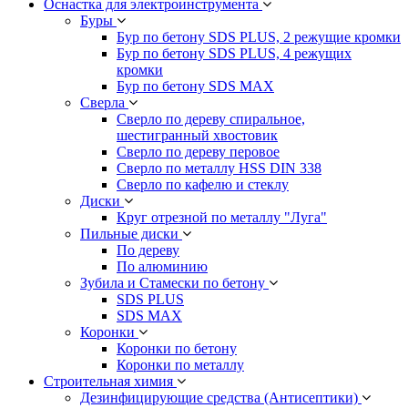
Оснастка для электроинструмента
Буры
Бур по бетону SDS PLUS, 2 режущие кромки
Бур по бетону SDS PLUS, 4 режущих
кромки
Бур по бетону SDS MAX
Сверла
Сверло по дереву спиральное,
шестигранный хвостовик
Сверло по дереву перовое
Сверло по металлу HSS DIN 338
Сверло по кафелю и стеклу
Диски
Круг отрезной по металлу "Луга"
Пильные диски
По дереву
По алюминию
Зубила и Стамески по бетону
SDS PLUS
SDS MAX
Коронки
Коронки по бетону
Коронки по металлу
Строительная химия
Дезинфицирующие средства (Антисептики)