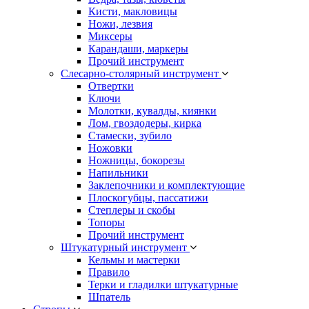
Кисти, макловицы
Ножи, лезвия
Миксеры
Карандаши, маркеры
Прочий инструмент
Слесарно-столярный инструмент
Отвертки
Ключи
Молотки, кувалды, киянки
Лом, гвоздодеры, кирка
Стамески, зубило
Ножовки
Ножницы, бокорезы
Напильники
Заклепочники и комплектующие
Плоскогубцы, пассатижи
Степлеры и скобы
Топоры
Прочий инструмент
Штукатурный инструмент
Кельмы и мастерки
Правило
Терки и гладилки штукатурные
Шпатель