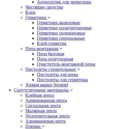
Антисептик для древесины
Чистящие средства
Клеи
Герметики
Герметики акриловые
Герметики полиуретановые
Герметики силиконовые
Герметики специальные
Клей-герметик
Пена монтажная
Пена бытовая
Пена огнеупорная
Очиститель монтажной пены
Пистолеты строительные
Пистолеты для пены
Пистолеты для герметика
Химия марки Neomid
Сопутствующие материалы
Клейкая лента
Армированная лента
Сигнальная лента
Малярная лента
Уплотнительная лента
Алюминиевая лента
Пленки