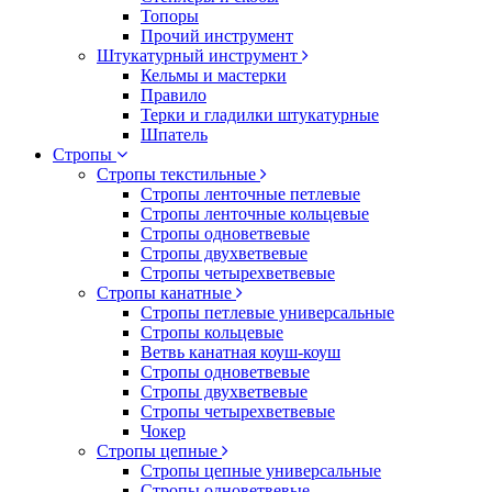
Топоры
Прочий инструмент
Штукатурный инструмент
Кельмы и мастерки
Правило
Терки и гладилки штукатурные
Шпатель
Стропы
Стропы текстильные
Стропы ленточные петлевые
Стропы ленточные кольцевые
Стропы одноветвевые
Стропы двухветвевые
Стропы четырехветвевые
Стропы канатные
Стропы петлевые универсальные
Стропы кольцевые
Ветвь канатная коуш-коуш
Стропы одноветвевые
Стропы двухветвевые
Стропы четырехветвевые
Чокер
Стропы цепные
Стропы цепные универсальные
Стропы одноветвевые