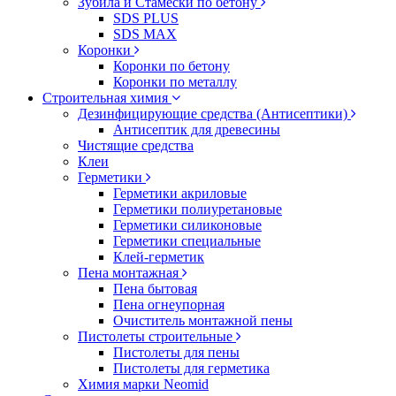
Зубила и Стамески по бетону
SDS PLUS
SDS MAX
Коронки
Коронки по бетону
Коронки по металлу
Строительная химия
Дезинфицирующие средства (Антисептики)
Антисептик для древесины
Чистящие средства
Клеи
Герметики
Герметики акриловые
Герметики полиуретановые
Герметики силиконовые
Герметики специальные
Клей-герметик
Пена монтажная
Пена бытовая
Пена огнеупорная
Очиститель монтажной пены
Пистолеты строительные
Пистолеты для пены
Пистолеты для герметика
Химия марки Neomid