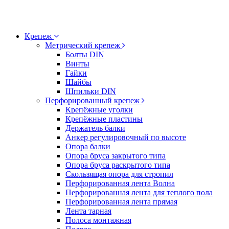
Крепеж
Метрический крепеж
Болты DIN
Винты
Гайки
Шайбы
Шпильки DIN
Перфорированный крепеж
Крепёжные уголки
Крепёжные пластины
Держатель балки
Анкер регулировочный по высоте
Опора балки
Опора бруса закрытого типа
Опора бруса раскрытого типа
Скользящая опора для стропил
Перфорированная лента Волна
Перфорированная лента для теплого пола
Перфорированная лента прямая
Лента тарная
Полоса монтажная