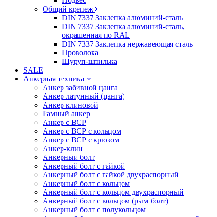
Подвес
Общий крепеж
DIN 7337 Заклепка алюминий-сталь
DIN 7337 Заклепка алюминий-сталь,
окрашенная по RAL
DIN 7337 Заклепка нержавеющая сталь
Проволока
Шуруп-шпилька
SALE
Анкерная техника
Анкер забивной цанга
Анкер латунный (цанга)
Анкер клиновой
Рамный анкер
Анкер с ВСР
Анкер с ВСР с кольцом
Анкер с ВСР с крюком
Анкер-клин
Анкерный болт
Анкерный болт с гайкой
Анкерный болт с гайкой двухраспорный
Анкерный болт с кольцом
Анкерный болт с кольцом двухраспорный
Анкерный болт с кольцом (рым-болт)
Анкерный болт с полукольцом