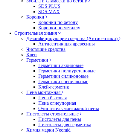
Зубила и Стамески по бетону
SDS PLUS
SDS MAX
Коронки
Коронки по бетону
Коронки по металлу
Строительная химия
Дезинфицирующие средства (Антисептики)
Антисептик для древесины
Чистящие средства
Клеи
Герметики
Герметики акриловые
Герметики полиуретановые
Герметики силиконовые
Герметики специальные
Клей-герметик
Пена монтажная
Пена бытовая
Пена огнеупорная
Очиститель монтажной пены
Пистолеты строительные
Пистолеты для пены
Пистолеты для герметика
Химия марки Neomid