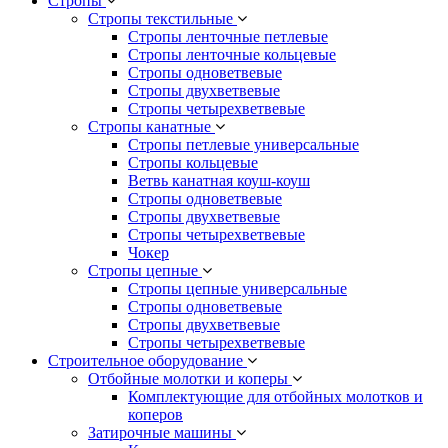
Стропы
Стропы текстильные
Стропы ленточные петлевые
Стропы ленточные кольцевые
Стропы одноветвевые
Стропы двухветвевые
Стропы четырехветвевые
Стропы канатные
Стропы петлевые универсальные
Стропы кольцевые
Ветвь канатная коуш-коуш
Стропы одноветвевые
Стропы двухветвевые
Стропы четырехветвевые
Чокер
Стропы цепные
Стропы цепные универсальные
Стропы одноветвевые
Стропы двухветвевые
Стропы четырехветвевые
Строительное оборудование
Отбойные молотки и коперы
Комплектующие для отбойных молотков и
коперов
Затирочные машины