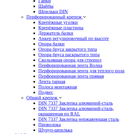
Гайки
Шайбы
Шпильки DIN
Перфорированный крепеж
Крепёжные уголки
Крепёжные пластины
Держатель балки
Анкер регулировочный по высоте
Опора балки
Опора бруса закрытого типа
Опора бруса раскрытого типа
Скользящая опора для стропил
Перфорированная лента Волна
Перфорированная лента для теплого пола
Перфорированная лента прямая
Лента тарная
Полоса монтажная
Подвес
Общий крепеж
DIN 7337 Заклепка алюминий-сталь
DIN 7337 Заклепка алюминий-сталь,
окрашенная по RAL
DIN 7337 Заклепка нержавеющая сталь
Проволока
Шуруп-шпилька