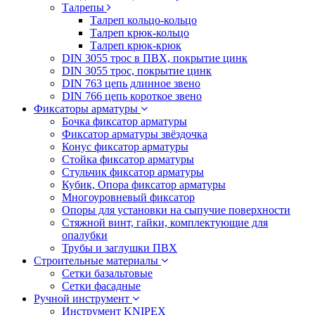
Талрепы
Талреп кольцо-кольцо
Талреп крюк-кольцо
Талреп крюк-крюк
DIN 3055 трос в ПВХ, покрытие цинк
DIN 3055 трос, покрытие цинк
DIN 763 цепь длинное звено
DIN 766 цепь короткое звено
Фиксаторы арматуры
Бочка фиксатор арматуры
Фиксатор арматуры звёздочка
Конус фиксатор арматуры
Стойка фиксатор арматуры
Стульчик фиксатор арматуры
Кубик, Опора фиксатор арматуры
Многоуровневый фиксатор
Опоры для установки на сыпучие поверхности
Стяжной винт, гайки, комплектующие для
опалубки
Трубы и заглушки ПВХ
Строительные материалы
Сетки базальтовые
Сетки фасадные
Ручной инструмент
Инструмент KNIPEX