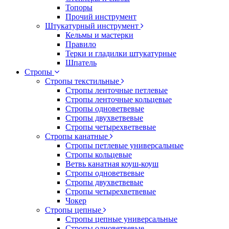
Топоры
Прочий инструмент
Штукатурный инструмент
Кельмы и мастерки
Правило
Терки и гладилки штукатурные
Шпатель
Стропы
Стропы текстильные
Стропы ленточные петлевые
Стропы ленточные кольцевые
Стропы одноветвевые
Стропы двухветвевые
Стропы четырехветвевые
Стропы канатные
Стропы петлевые универсальные
Стропы кольцевые
Ветвь канатная коуш-коуш
Стропы одноветвевые
Стропы двухветвевые
Стропы четырехветвевые
Чокер
Стропы цепные
Стропы цепные универсальные
Стропы одноветвевые