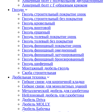
Анкерный болт с полукольцом двухраспорный
Анкерный болт с Г-образным крюком
Гвозди
Гвоздь строительный покрытие цинк
Гвоздь строительный без покрытия
Гвоздь кровельный
Гвоздь винтовой
Гвоздь ершеный
Гвоздь толевый покрытие цинк
Гвоздь толевый без покрытия
Гвоздь финишный покрытие цинк
Гвоздь финишный омедненный
Гвоздь финишный латунированный
Гвоздь финишный бронзированный
Гвоздь шиферный
Монтажный дюбель-гвоздь
Скоба строительная
Дюбельная техника
Гибкие связи для кирпичной кладки
Гибкие связи для монолитных зданий
Металлический дюбель для газобетона
Нейлоновый дюбель для газобетона
Дюбель Driva
Дюбель MOLLY
Дюбель Бабочка