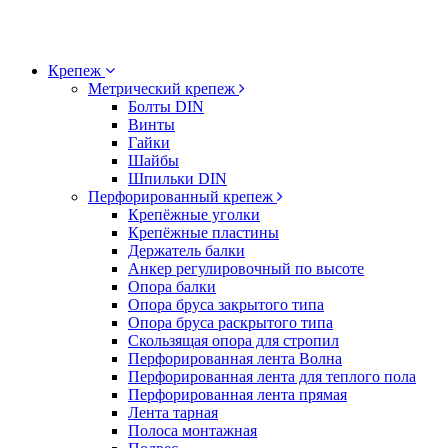
Крепеж
Метрический крепеж
Болты DIN
Винты
Гайки
Шайбы
Шпильки DIN
Перфорированный крепеж
Крепёжные уголки
Крепёжные пластины
Держатель балки
Анкер регулировочный по высоте
Опора балки
Опора бруса закрытого типа
Опора бруса раскрытого типа
Скользящая опора для стропил
Перфорированная лента Волна
Перфорированная лента для теплого пола
Перфорированная лента прямая
Лента тарная
Полоса монтажная