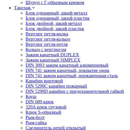
Шуруп с Г-образным крюком
Такелаж
Блок одинарный, шкиф металл
Блок одинарный, шкиф пластик
Блок двойной, шкиф металл
Блок двойной, шкиф пластик
Вертлюг петля-вилка
Вертлюг петля-кольцо
Вертлюг петля-петля
Кольцо с вертлюгом
Зажим канатный DUPLEX
Зажим канатный SIMPLEX
DIN 3093 зажим канатный алюминиевый
DIN 741 зажим канатный, покрытие цинк
DIN 741 зажим канатный, нержавеющая сталь
Карабин винтовой
DIN 5299C карабин пожарный
DIN 5299D карабин с предохранительной гайкой
Коуш
DIN 689 крюк
320A крюк грузовой
Крюк S-образный
Рым-болт
Рым-гайка
Соединитель цепей открытый