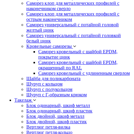
Саморез клоп для металлических профилей с
наконечником сверло
Саморез клоп для металлических профилей с
острым наконечником
Саморез универсальный с потайной головой
желтый цинк
Саморез универсальный с потайной головкой
белый цинк
Кровельные саморезы
Саморез кровельный с шайбой EPDM,
покрытие цинк
Саморез кровельный с шайбой EPDM,
окрашенный по RAL
Саморез кровельный с удлиненным сверлом
Шайба для поликарбоната
Шуруп с кольцом
Шуруп с полукольцом
Шуруп с Г-образным крюком
Такелаж
Блок одинарный, шкиф металл
Блок одинарный, шкиф пластик
Блок двойной, шкиф металл
Блок двойной, шкиф пластик
Вертлюг петля-вилка
Вертлюг петля-кольцо