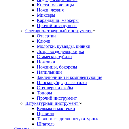
Кисти, макловицы
Ножи, лезвия
Миксеры
Карандаши, маркеры
Прочий инструмент
Слесарно-столярный инструмент
Отвертки
Ключи
Молотки, кувалды, киянки
Лом, гвоздодеры, кирка
Стамески, зубило
Ножовки
Ножницы, бокорезы
Напильники
Заклепочники и комплектующие
Плоскогубцы, пассатижи
Степлеры и скобы
Топоры
Прочий инструмент
Штукатурный инструмент
Кельмы и мастерки
Правило
Терки и гладилки штукатурные
Шпатель