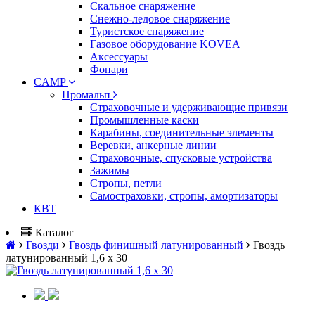
Скальное снаряжение
Снежно-ледовое снаряжение
Туристское снаряжение
Газовое оборудование KOVEA
Аксессуары
Фонари
CAMP
Промальп
Страховочные и удерживающие привязи
Промышленные каски
Карабины, соединительные элементы
Веревки, анкерные линии
Страховочные, спусковые устройства
Зажимы
Стропы, петли
Самостраховки, стропы, амортизаторы
КВТ
Каталог
Гвозди
Гвоздь финишный латунированный
Гвоздь
латунированный 1,6 х 30