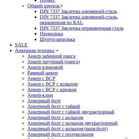
Подвес
Общий крепеж
DIN 7337 Заклепка алюминий-сталь
DIN 7337 Заклепка алюминий-сталь,
окрашенная по RAL
DIN 7337 Заклепка нержавеющая сталь
Проволока
Шуруп-шпилька
SALE
Анкерная техника
Анкер забивной цанга
Анкер латунный (цанга)
Анкер клиновой
Рамный анкер
Анкер с ВСР
Анкер с ВСР с кольцом
Анкер с ВСР с крюком
Анкер-клин
Анкерный болт
Анкерный болт с гайкой
Анкерный болт с гайкой двухраспорный
Анкерный болт с кольцом
Анкерный болт с кольцом двухраспорный
Анкерный болт с кольцом (рым-болт)
Анкерный болт с полукольцом