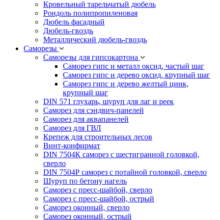
Кровельный тарельчатый дюбель
Рондоль полипропиленовая
Дюбель фасадный
Дюбель-гвоздь
Металлический дюбель-гвоздь
Саморезы
Саморезы для гипсокартона
Саморез гипс и металл оксид, частый шаг
Саморез гипс и дерево оксид, крупный шаг
Саморез гипс и дерево желтый цинк,
крупный шаг
DIN 571 глухарь, шуруп для лаг и реек
Саморез для сэндвич-панелей
Саморез для аквапанелей
Саморез для ГВЛ
Крепеж для строительных лесов
Винт-конфирмат
DIN 7504К саморез с шестигранной головкой,
сверло
DIN 7504Р саморез с потайной головкой, сверло
Шуруп по бетону нагель
Саморез с пресс-шайбой, сверло
Саморез с пресс-шайбой, острый
Саморез оконный, сверло
Саморез оконный, острый