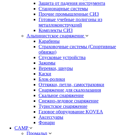
Защита от падения инструмента
Стационарные системы
Прочие промышленные СИЗ
Готовые учебные полигоны из
металлоконструкций
Комплекты СИЗ
Альпинистское снаряжение
Карабины
Страховочные системы (Спортивные
обвязки)
Спусковые устройства
Зажимы
Веревки, шнуры
Каски
Блок-ролики
Оттяжки, петли, самостраховки
Снаряжение для скалолазания
Скальное снаряжение
Снежно-ледовое снаряжение
Туристское снаряжение
Газовое оборудование KOVEA
Аксессуары
Фонари
CAMP
Промальп