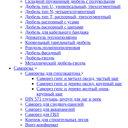
Складной пружинный дюбель с полукольцом
Дюбель тип U, универсальный, трехсегментный
Дюбель тип N, четырехсегментный
Дюбель тип T, распорный, трехсегментный
Дюбель распорный с усами
Дюбель распорный с шипами
Дюбель для кабельного бандажа
Держатель теплоизоляции
Кровельный тарельчатый дюбель
Рондоль полипропиленовая
Дюбель фасадный
Дюбель-гвоздь
Металлический дюбель-гвоздь
Саморезы
Саморезы для гипсокартона
Саморез гипс и металл оксид, частый шаг
Саморез гипс и дерево оксид, крупный шаг
Саморез гипс и дерево желтый цинк,
крупный шаг
DIN 571 глухарь, шуруп для лаг и реек
Саморез для сэндвич-панелей
Саморез для аквапанелей
Саморез для ГВЛ
Крепеж для строительных лесов
Винт-конфирмат