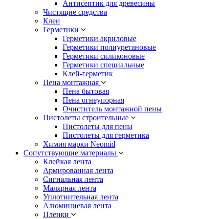
Антисептик для древесины
Чистящие средства
Клеи
Герметики
Герметики акриловые
Герметики полиуретановые
Герметики силиконовые
Герметики специальные
Клей-герметик
Пена монтажная
Пена бытовая
Пена огнеупорная
Очиститель монтажной пены
Пистолеты строительные
Пистолеты для пены
Пистолеты для герметика
Химия марки Neomid
Сопутствующие материалы
Клейкая лента
Армированная лента
Сигнальная лента
Малярная лента
Уплотнительная лента
Алюминиевая лента
Пленки