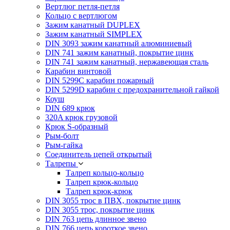
Вертлюг петля-петля
Кольцо с вертлюгом
Зажим канатный DUPLEX
Зажим канатный SIMPLEX
DIN 3093 зажим канатный алюминиевый
DIN 741 зажим канатный, покрытие цинк
DIN 741 зажим канатный, нержавеющая сталь
Карабин винтовой
DIN 5299C карабин пожарный
DIN 5299D карабин с предохранительной гайкой
Коуш
DIN 689 крюк
320A крюк грузовой
Крюк S-образный
Рым-болт
Рым-гайка
Соединитель цепей открытый
Талрепы
Талреп кольцо-кольцо
Талреп крюк-кольцо
Талреп крюк-крюк
DIN 3055 трос в ПВХ, покрытие цинк
DIN 3055 трос, покрытие цинк
DIN 763 цепь длинное звено
DIN 766 цепь короткое звено