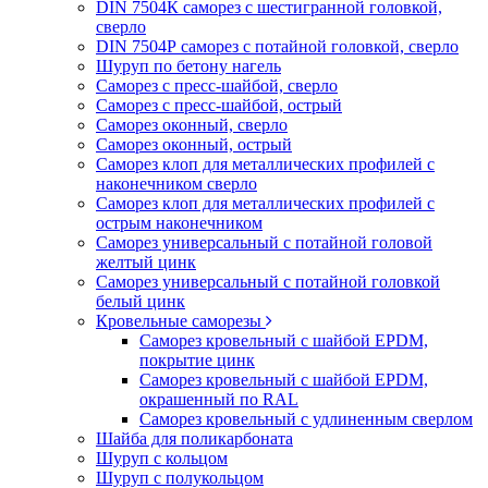
DIN 7504К саморез с шестигранной головкой,
сверло
DIN 7504Р саморез с потайной головкой, сверло
Шуруп по бетону нагель
Саморез с пресс-шайбой, сверло
Саморез с пресс-шайбой, острый
Саморез оконный, сверло
Саморез оконный, острый
Саморез клоп для металлических профилей с
наконечником сверло
Саморез клоп для металлических профилей с
острым наконечником
Саморез универсальный с потайной головой
желтый цинк
Саморез универсальный с потайной головкой
белый цинк
Кровельные саморезы
Саморез кровельный с шайбой EPDM,
покрытие цинк
Саморез кровельный с шайбой EPDM,
окрашенный по RAL
Саморез кровельный с удлиненным сверлом
Шайба для поликарбоната
Шуруп с кольцом
Шуруп с полукольцом