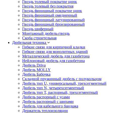
Гвоздь толевый покрытие цинк
Гвоздь толевый без покрытия
Гвоздь финишный покрытие цинк
Гвоздь финишный омедненный
Гвоздь финишный латунированный
Гвоздь финишный бронзированный
Гвоздь шиферный
Монтажный дюбель-гвоздь
Скоба строительная
Дюбельная техника
Гибкие связи для кирпичной кладки
Гибкие связи для монолитных зданий
Металлический дюбель для газобетона
Нейлоновый дюбель для газобетона
Дюбель Driva
Дюбель MOLLY
Дюбель Бабочка
Складной пружинный дюбель с полукольцом
Дюбель тип U, универсальный, трехсегментный
Дюбель тип N, четырехсегментный
Дюбель тип T, распорный, трехсегментный
Дюбель распорный с усами
Дюбель распорный с шипами
Дюбель для кабельного бандажа
Держатель теплоизоляции