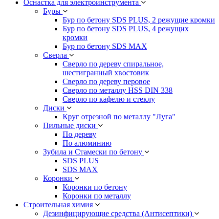
Оснастка для электроинструмента
Буры
Бур по бетону SDS PLUS, 2 режущие кромки
Бур по бетону SDS PLUS, 4 режущих
кромки
Бур по бетону SDS MAX
Сверла
Сверло по дереву спиральное,
шестигранный хвостовик
Сверло по дереву перовое
Сверло по металлу HSS DIN 338
Сверло по кафелю и стеклу
Диски
Круг отрезной по металлу "Луга"
Пильные диски
По дереву
По алюминию
Зубила и Стамески по бетону
SDS PLUS
SDS MAX
Коронки
Коронки по бетону
Коронки по металлу
Строительная химия
Дезинфицирующие средства (Антисептики)