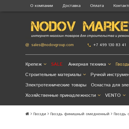
О компании
Доставка
Оплата
Контак
+7 499 130 83 41
@
sales@nodovgroup.com
Крепеж
SALE
Анкерная техника
Гвозд
Строительные материалы
Ручной инструме
Электротехнические товары
Оснастка для эл
Хозяйственные принадлежности
VENTO
Гвозди
Гвоздь финишный омедненный
Гвоздь 