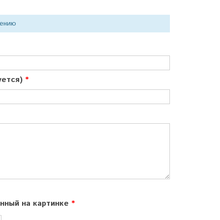
нению
куется)
ённый на картинке