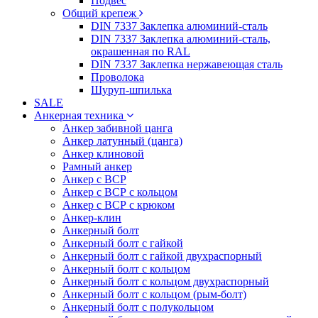
Подвес
Общий крепеж
DIN 7337 Заклепка алюминий-сталь
DIN 7337 Заклепка алюминий-сталь,
окрашенная по RAL
DIN 7337 Заклепка нержавеющая сталь
Проволока
Шуруп-шпилька
SALE
Анкерная техника
Анкер забивной цанга
Анкер латунный (цанга)
Анкер клиновой
Рамный анкер
Анкер с ВСР
Анкер с ВСР с кольцом
Анкер с ВСР с крюком
Анкер-клин
Анкерный болт
Анкерный болт с гайкой
Анкерный болт с гайкой двухраспорный
Анкерный болт с кольцом
Анкерный болт с кольцом двухраспорный
Анкерный болт с кольцом (рым-болт)
Анкерный болт с полукольцом