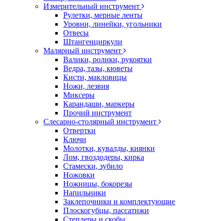
Измерительный инструмент
Рулетки, мерные ленты
Уровни, линейки, угольники
Отвесы
Штангенциркули
Малярный инструмент
Валики, ролики, рукоятки
Ведра, тазы, кюветы
Кисти, макловицы
Ножи, лезвия
Миксеры
Карандаши, маркеры
Прочий инструмент
Слесарно-столярный инструмент
Отвертки
Ключи
Молотки, кувалды, киянки
Лом, гвоздодеры, кирка
Стамески, зубило
Ножовки
Ножницы, бокорезы
Напильники
Заклепочники и комплектующие
Плоскогубцы, пассатижи
Степлеры и скобы