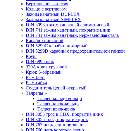
Вертлюг петля-петля
Кольцо с вертлюгом
Зажим канатный DUPLEX
Зажим канатный SIMPLEX
DIN 3093 зажим канатный алюминиевый
DIN 741 зажим канатный, покрытие цинк
DIN 741 зажим канатный, нержавеющая сталь
Карабин винтовой
DIN 5299C карабин пожарный
DIN 5299D карабин с предохранительной гайкой
Коуш
DIN 689 крюк
320A крюк грузовой
Крюк S-образный
Рым-болт
Рым-гайка
Соединитель цепей открытый
Талрепы
Талреп кольцо-кольцо
Талреп крюк-кольцо
Талреп крюк-крюк
DIN 3055 трос в ПВХ, покрытие цинк
DIN 3055 трос, покрытие цинк
DIN 763 цепь длинное звено
DIN 766 цепь короткое звено