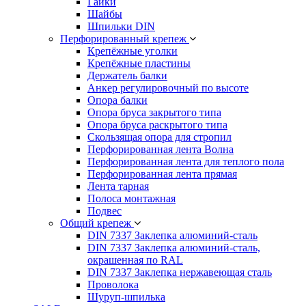
Гайки
Шайбы
Шпильки DIN
Перфорированный крепеж
Крепёжные уголки
Крепёжные пластины
Держатель балки
Анкер регулировочный по высоте
Опора балки
Опора бруса закрытого типа
Опора бруса раскрытого типа
Скользящая опора для стропил
Перфорированная лента Волна
Перфорированная лента для теплого пола
Перфорированная лента прямая
Лента тарная
Полоса монтажная
Подвес
Общий крепеж
DIN 7337 Заклепка алюминий-сталь
DIN 7337 Заклепка алюминий-сталь,
окрашенная по RAL
DIN 7337 Заклепка нержавеющая сталь
Проволока
Шуруп-шпилька