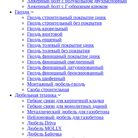
Анкерный болт с полукольцом двухраспорный
Анкерный болт с Г-образным крюком
Гвозди
Гвоздь строительный покрытие цинк
Гвоздь строительный без покрытия
Гвоздь кровельный
Гвоздь винтовой
Гвоздь ершеный
Гвоздь толевый покрытие цинк
Гвоздь толевый без покрытия
Гвоздь финишный покрытие цинк
Гвоздь финишный омедненный
Гвоздь финишный латунированный
Гвоздь финишный бронзированный
Гвоздь шиферный
Монтажный дюбель-гвоздь
Скоба строительная
Дюбельная техника
Гибкие связи для кирпичной кладки
Гибкие связи для монолитных зданий
Металлический дюбель для газобетона
Нейлоновый дюбель для газобетона
Дюбель Driva
Дюбель MOLLY
Дюбель Бабочка