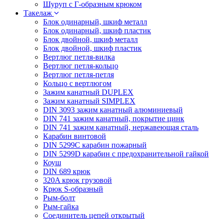
Шуруп с Г-образным крюком
Такелаж
Блок одинарный, шкиф металл
Блок одинарный, шкиф пластик
Блок двойной, шкиф металл
Блок двойной, шкиф пластик
Вертлюг петля-вилка
Вертлюг петля-кольцо
Вертлюг петля-петля
Кольцо с вертлюгом
Зажим канатный DUPLEX
Зажим канатный SIMPLEX
DIN 3093 зажим канатный алюминиевый
DIN 741 зажим канатный, покрытие цинк
DIN 741 зажим канатный, нержавеющая сталь
Карабин винтовой
DIN 5299C карабин пожарный
DIN 5299D карабин с предохранительной гайкой
Коуш
DIN 689 крюк
320A крюк грузовой
Крюк S-образный
Рым-болт
Рым-гайка
Соединитель цепей открытый