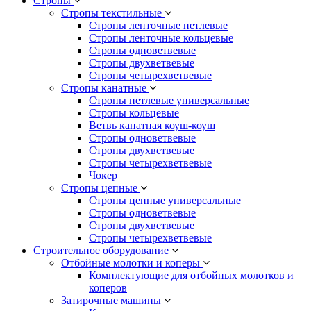
Стропы
Стропы текстильные
Стропы ленточные петлевые
Стропы ленточные кольцевые
Стропы одноветвевые
Стропы двухветвевые
Стропы четырехветвевые
Стропы канатные
Стропы петлевые универсальные
Стропы кольцевые
Ветвь канатная коуш-коуш
Стропы одноветвевые
Стропы двухветвевые
Стропы четырехветвевые
Чокер
Стропы цепные
Стропы цепные универсальные
Стропы одноветвевые
Стропы двухветвевые
Стропы четырехветвевые
Строительное оборудование
Отбойные молотки и коперы
Комплектующие для отбойных молотков и
коперов
Затирочные машины