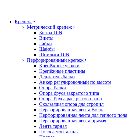
Крепеж
Метрический крепеж
Болты DIN
Винты
Гайки
Шайбы
Шпильки DIN
Перфорированный крепеж
Крепёжные уголки
Крепёжные пластины
Держатель балки
Анкер регулировочный по высоте
Опора балки
Опора бруса закрытого типа
Опора бруса раскрытого типа
Скользящая опора для стропил
Перфорированная лента Волна
Перфорированная лента для теплого пола
Перфорированная лента прямая
Лента тарная
Полоса монтажная