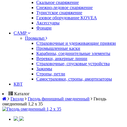
Скальное снаряжение
Снежно-ледовое снаряжение
Туристское снаряжение
Газовое оборудование KOVEA
Аксессуары
Фонари
CAMP
Промальп
Страховочные и удерживающие привязи
Промышленные каски
Карабины, соединительные элементы
Веревки, анкерные линии
Страховочные, спусковые устройства
Зажимы
Стропы, петли
Самостраховки, стропы, амортизаторы
КВТ
Каталог
Гвозди
Гвоздь финишный омедненный
Гвоздь
омедненный 1,2 х 35