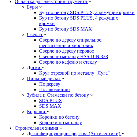
Оснастка для электроинструмента
Буры
Бур по бетону SDS PLUS, 2 режущие кромки
Бур по бетону SDS PLUS, 4 режущих
кромки
Бур по бетону SDS MAX
Сверла
Сверло по дереву спиральное,
шестигранный хвостовик
Сверло по дереву перовое
Сверло по металлу HSS DIN 338
Сверло по кафелю и стеклу
Диски
Круг отрезной по металлу "Луга"
Пильные диски
По дереву
По алюминию
Зубила и Стамески по бетону
SDS PLUS
SDS MAX
Коронки
Коронки по бетону
Коронки по металлу
Строительная химия
Дезинфицирующие средства (Антисептики)