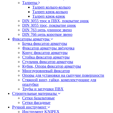
Талрепы
Талреп кольцо-кольцо
Талреп крюк-кольцо
Талреп крюк-крюк
DIN 3055 трос в ПВХ, покрытие цинк
DIN 3055 трос, покрытие цинк
DIN 763 цепь длинное звено
DIN 766 цепь короткое звено
Фиксаторы арматуры
Бочка фиксатор арматуры
Фиксатор арматуры звёздочка
Конус фиксатор арматуры
Стойка фиксатор арматуры
Стульчик фиксатор арматуры
Кубик, Опора фиксатор арматуры
Многоуровневый фиксатор
Опоры для установки на сыпучие поверхности
Стяжной винт, гайки, комплектующие для
опалубки
Трубы и заглушки ПВХ
Строительные материалы
Сетки базальтовые
Сетки фасадные
Ручной инструмент
Инструмент KNIPEX