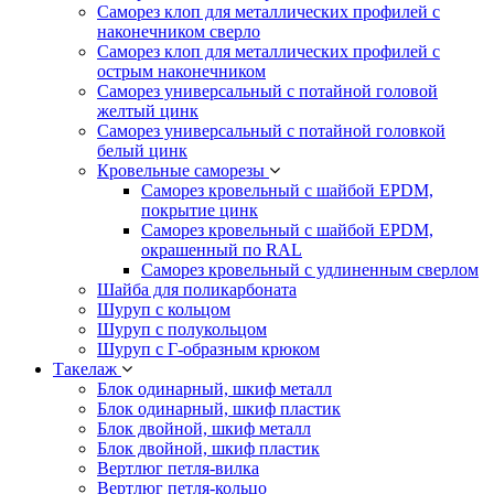
Саморез клоп для металлических профилей с
наконечником сверло
Саморез клоп для металлических профилей с
острым наконечником
Саморез универсальный с потайной головой
желтый цинк
Саморез универсальный с потайной головкой
белый цинк
Кровельные саморезы
Саморез кровельный с шайбой EPDM,
покрытие цинк
Саморез кровельный с шайбой EPDM,
окрашенный по RAL
Саморез кровельный с удлиненным сверлом
Шайба для поликарбоната
Шуруп с кольцом
Шуруп с полукольцом
Шуруп с Г-образным крюком
Такелаж
Блок одинарный, шкиф металл
Блок одинарный, шкиф пластик
Блок двойной, шкиф металл
Блок двойной, шкиф пластик
Вертлюг петля-вилка
Вертлюг петля-кольцо