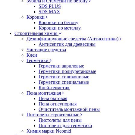
Зубила и Стамески по бетону
SDS PLUS
SDS MAX
Коронки
Коронки по бетону
Коронки по металлу
Строительная химия
Дезинфицирующие средства (Антисептики)
Антисептик для древесины
Чистящие средства
Клеи
Герметики
Герметики акриловые
Герметики полиуретановые
Герметики силиконовые
Герметики специальные
Клей-герметик
Пена монтажная
Пена бытовая
Пена огнеупорная
Очиститель монтажной пены
Пистолеты строительные
Пистолеты для пены
Пистолеты для герметика
Химия марки Neomid