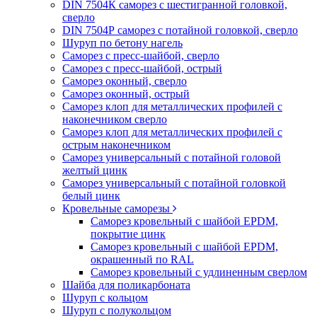
DIN 7504К саморез с шестигранной головкой,
сверло
DIN 7504Р саморез с потайной головкой, сверло
Шуруп по бетону нагель
Саморез с пресс-шайбой, сверло
Саморез с пресс-шайбой, острый
Саморез оконный, сверло
Саморез оконный, острый
Саморез клоп для металлических профилей с
наконечником сверло
Саморез клоп для металлических профилей с
острым наконечником
Саморез универсальный с потайной головой
желтый цинк
Саморез универсальный с потайной головкой
белый цинк
Кровельные саморезы
Саморез кровельный с шайбой EPDM,
покрытие цинк
Саморез кровельный с шайбой EPDM,
окрашенный по RAL
Саморез кровельный с удлиненным сверлом
Шайба для поликарбоната
Шуруп с кольцом
Шуруп с полукольцом