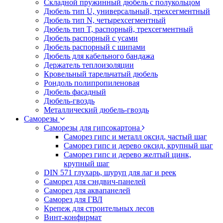
Складной пружинный дюбель с полукольцом
Дюбель тип U, универсальный, трехсегментный
Дюбель тип N, четырехсегментный
Дюбель тип T, распорный, трехсегментный
Дюбель распорный с усами
Дюбель распорный с шипами
Дюбель для кабельного бандажа
Держатель теплоизоляции
Кровельный тарельчатый дюбель
Рондоль полипропиленовая
Дюбель фасадный
Дюбель-гвоздь
Металлический дюбель-гвоздь
Саморезы
Саморезы для гипсокартона
Саморез гипс и металл оксид, частый шаг
Саморез гипс и дерево оксид, крупный шаг
Саморез гипс и дерево желтый цинк,
крупный шаг
DIN 571 глухарь, шуруп для лаг и реек
Саморез для сэндвич-панелей
Саморез для аквапанелей
Саморез для ГВЛ
Крепеж для строительных лесов
Винт-конфирмат