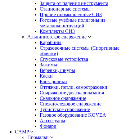
Защита от падения инструмента
Стационарные системы
Прочие промышленные СИЗ
Готовые учебные полигоны из
металлоконструкций
Комплекты СИЗ
Альпинистское снаряжение
Карабины
Страховочные системы (Спортивные
обвязки)
Спусковые устройства
Зажимы
Веревки, шнуры
Каски
Блок-ролики
Оттяжки, петли, самостраховки
Снаряжение для скалолазания
Скальное снаряжение
Снежно-ледовое снаряжение
Туристское снаряжение
Газовое оборудование KOVEA
Аксессуары
Фонари
CAMP
Промальп