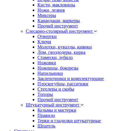
Кисти, макловицы
Ножи, лезвия
Миксеры
Карандаши, маркеры
Прочий инструмент
Слесарно-столярный инструмент
Отвертки
Ключи
Молотки, кувалды, киянки
Лом, гвоздодеры, кирка
Стамески, зубило
Ножовки
Ножницы, бокорезы
Напильники
Заклепочники и комплектующие
Плоскогубцы, пассатижи
Степлеры и скобы
Топоры
Прочий инструмент
Штукатурный инструмент
Кельмы и мастерки
Правило
Терки и гладилки штукатурные
Шпатель