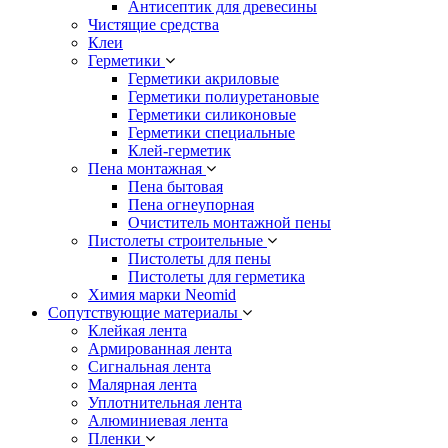
Антисептик для древесины
Чистящие средства
Клеи
Герметики
Герметики акриловые
Герметики полиуретановые
Герметики силиконовые
Герметики специальные
Клей-герметик
Пена монтажная
Пена бытовая
Пена огнеупорная
Очиститель монтажной пены
Пистолеты строительные
Пистолеты для пены
Пистолеты для герметика
Химия марки Neomid
Сопутствующие материалы
Клейкая лента
Армированная лента
Сигнальная лента
Малярная лента
Уплотнительная лента
Алюминиевая лента
Пленки