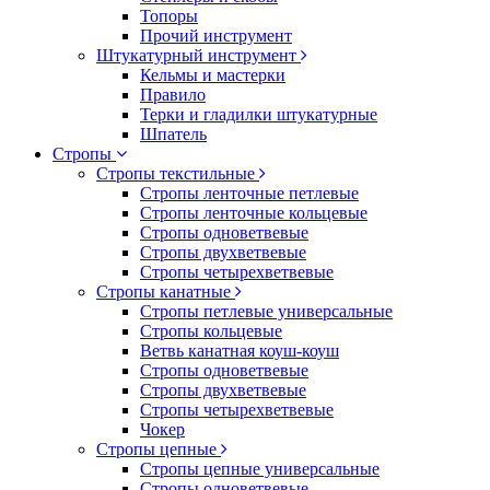
Топоры
Прочий инструмент
Штукатурный инструмент
Кельмы и мастерки
Правило
Терки и гладилки штукатурные
Шпатель
Стропы
Стропы текстильные
Стропы ленточные петлевые
Стропы ленточные кольцевые
Стропы одноветвевые
Стропы двухветвевые
Стропы четырехветвевые
Стропы канатные
Стропы петлевые универсальные
Стропы кольцевые
Ветвь канатная коуш-коуш
Стропы одноветвевые
Стропы двухветвевые
Стропы четырехветвевые
Чокер
Стропы цепные
Стропы цепные универсальные
Стропы одноветвевые