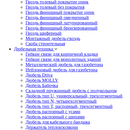
Гвоздь толевый покрытие цинк
Гвоздь толевый без покрытия
Гвоздь финишный покрытие цинк
Гвоздь финишный омедненный
Гвоздь финишный латунированный
Гвоздь финишный бронзированный
Гвоздь шиферный
Монтажный дюбель-гвоздь
Скоба строительная
Дюбельная техника
Гибкие связи для кирпичной кладки
Гибкие связи для монолитных зданий
Металлический дюбель для газобетона
Нейлоновый дюбель для газобетона
Дюбель Driva
Дюбель MOLLY
Дюбель Бабочка
Складной пружинный дюбель с полукольцом
Дюбель тип U, универсальный, трехсегментный
Дюбель тип N, четырехсегментный
Дюбель тип T, распорный, трехсегментный
Дюбель распорный с усами
Дюбель распорный с шипами
Дюбель для кабельного бандажа
Держатель теплоизоляции