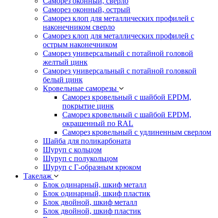
Саморез оконный, сверло
Саморез оконный, острый
Саморез клоп для металлических профилей с
наконечником сверло
Саморез клоп для металлических профилей с
острым наконечником
Саморез универсальный с потайной головой
желтый цинк
Саморез универсальный с потайной головкой
белый цинк
Кровельные саморезы
Саморез кровельный с шайбой EPDM,
покрытие цинк
Саморез кровельный с шайбой EPDM,
окрашенный по RAL
Саморез кровельный с удлиненным сверлом
Шайба для поликарбоната
Шуруп с кольцом
Шуруп с полукольцом
Шуруп с Г-образным крюком
Такелаж
Блок одинарный, шкиф металл
Блок одинарный, шкиф пластик
Блок двойной, шкиф металл
Блок двойной, шкиф пластик