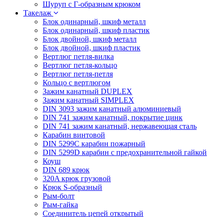
Шуруп с Г-образным крюком
Такелаж
Блок одинарный, шкиф металл
Блок одинарный, шкиф пластик
Блок двойной, шкиф металл
Блок двойной, шкиф пластик
Вертлюг петля-вилка
Вертлюг петля-кольцо
Вертлюг петля-петля
Кольцо с вертлюгом
Зажим канатный DUPLEX
Зажим канатный SIMPLEX
DIN 3093 зажим канатный алюминиевый
DIN 741 зажим канатный, покрытие цинк
DIN 741 зажим канатный, нержавеющая сталь
Карабин винтовой
DIN 5299C карабин пожарный
DIN 5299D карабин с предохранительной гайкой
Коуш
DIN 689 крюк
320A крюк грузовой
Крюк S-образный
Рым-болт
Рым-гайка
Соединитель цепей открытый