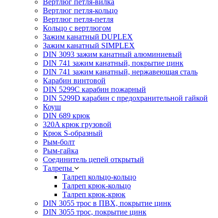
Вертлюг петля-вилка
Вертлюг петля-кольцо
Вертлюг петля-петля
Кольцо с вертлюгом
Зажим канатный DUPLEX
Зажим канатный SIMPLEX
DIN 3093 зажим канатный алюминиевый
DIN 741 зажим канатный, покрытие цинк
DIN 741 зажим канатный, нержавеющая сталь
Карабин винтовой
DIN 5299C карабин пожарный
DIN 5299D карабин с предохранительной гайкой
Коуш
DIN 689 крюк
320A крюк грузовой
Крюк S-образный
Рым-болт
Рым-гайка
Соединитель цепей открытый
Талрепы
Талреп кольцо-кольцо
Талреп крюк-кольцо
Талреп крюк-крюк
DIN 3055 трос в ПВХ, покрытие цинк
DIN 3055 трос, покрытие цинк