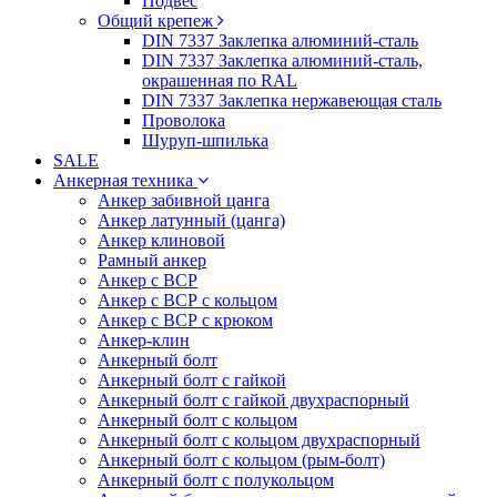
Подвес
Общий крепеж
DIN 7337 Заклепка алюминий-сталь
DIN 7337 Заклепка алюминий-сталь,
окрашенная по RAL
DIN 7337 Заклепка нержавеющая сталь
Проволока
Шуруп-шпилька
SALE
Анкерная техника
Анкер забивной цанга
Анкер латунный (цанга)
Анкер клиновой
Рамный анкер
Анкер с ВСР
Анкер с ВСР с кольцом
Анкер с ВСР с крюком
Анкер-клин
Анкерный болт
Анкерный болт с гайкой
Анкерный болт с гайкой двухраспорный
Анкерный болт с кольцом
Анкерный болт с кольцом двухраспорный
Анкерный болт с кольцом (рым-болт)
Анкерный болт с полукольцом