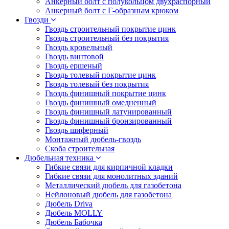
Анкерный болт с полукольцом двухраспорный
Анкерный болт с Г-образным крюком
Гвозди
Гвоздь строительный покрытие цинк
Гвоздь строительный без покрытия
Гвоздь кровельный
Гвоздь винтовой
Гвоздь ершеный
Гвоздь толевый покрытие цинк
Гвоздь толевый без покрытия
Гвоздь финишный покрытие цинк
Гвоздь финишный омедненный
Гвоздь финишный латунированный
Гвоздь финишный бронзированный
Гвоздь шиферный
Монтажный дюбель-гвоздь
Скоба строительная
Дюбельная техника
Гибкие связи для кирпичной кладки
Гибкие связи для монолитных зданий
Металлический дюбель для газобетона
Нейлоновый дюбель для газобетона
Дюбель Driva
Дюбель MOLLY
Дюбель Бабочка