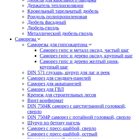
Держатель теплоизоляции
Кровельный тарельчатый дюбель
Рондоль полипропиленовая
Дюбель фасадный
Дюбель-гвоздь
Металлический дюбель-гвоздь
Саморезы
Саморезы для гипсокартона
Саморез гипс и металл оксид, частый шаг
Саморез гипс и дерево оксид, крупный шаг
Саморез гипс и дерево желтый цинк,
крупный шаг
DIN 571 глухарь, шуруп для лаг и реек
Саморез для сэндвич-панелей
Саморез для аквапанелей
Саморез для ГВЛ
Крепеж для строительных лесов
Винт-конфирмат
DIN 7504К саморез с шестигранной головкой,
сверло
DIN 7504Р саморез с потайной головкой, сверло
Шуруп по бетону нагель
Саморез с пресс-шайбой, сверло
Саморез с пресс-шайбой, острый