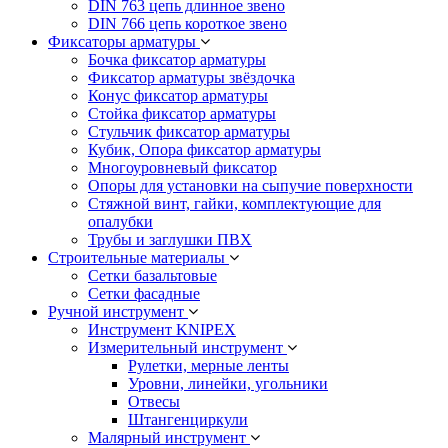
DIN 763 цепь длинное звено
DIN 766 цепь короткое звено
Фиксаторы арматуры
Бочка фиксатор арматуры
Фиксатор арматуры звёздочка
Конус фиксатор арматуры
Стойка фиксатор арматуры
Стульчик фиксатор арматуры
Кубик, Опора фиксатор арматуры
Многоуровневый фиксатор
Опоры для установки на сыпучие поверхности
Стяжной винт, гайки, комплектующие для
опалубки
Трубы и заглушки ПВХ
Строительные материалы
Сетки базальтовые
Сетки фасадные
Ручной инструмент
Инструмент KNIPEX
Измерительный инструмент
Рулетки, мерные ленты
Уровни, линейки, угольники
Отвесы
Штангенциркули
Малярный инструмент