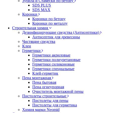
Зубила и Стамески по бетону
SDS PLUS
SDS MAX
Коронки
Коронки по бетону
Коронки по металлу
Строительная химия
Дезинфицирующие средства (Антисептики)
Антисептик для древесины
Чистящие средства
Клеи
Герметики
Герметики акриловые
Герметики полиуретановые
Герметики силиконовые
Герметики специальные
Клей-герметик
Пена монтажная
Пена бытовая
Пена огнеупорная
Очиститель монтажной пены
Пистолеты строительные
Пистолеты для пены
Пистолеты для герметика
Химия марки Neomid