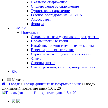
Скальное снаряжение
Снежно-ледовое снаряжение
Туристское снаряжение
Газовое оборудование KOVEA
Аксессуары
Фонари
CAMP
Промальп
Страховочные и удерживающие привязи
Промышленные каски
Карабины, соединительные элементы
Веревки, анкерные линии
Страховочные, спусковые устройства
Зажимы
Стропы, петли
Самостраховки, стропы, амортизаторы
КВТ
Каталог
Гвозди
Гвоздь финишный покрытие цинк
Гвоздь
финишный покрытие цинк 1,6 х 20