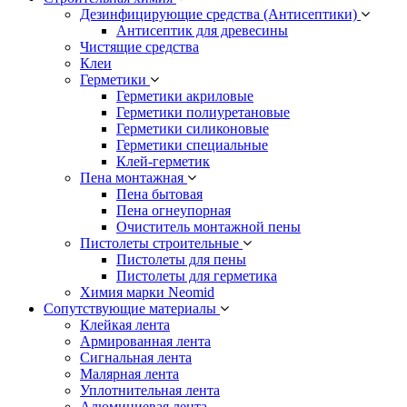
Дезинфицирующие средства (Антисептики)
Антисептик для древесины
Чистящие средства
Клеи
Герметики
Герметики акриловые
Герметики полиуретановые
Герметики силиконовые
Герметики специальные
Клей-герметик
Пена монтажная
Пена бытовая
Пена огнеупорная
Очиститель монтажной пены
Пистолеты строительные
Пистолеты для пены
Пистолеты для герметика
Химия марки Neomid
Сопутствующие материалы
Клейкая лента
Армированная лента
Сигнальная лента
Малярная лента
Уплотнительная лента
Алюминиевая лента