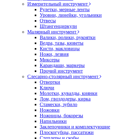
Измерительный инструмент
Рулетки, мерные ленты
Уровни, линейки, угольники
Отвесы
Штангенциркули
Малярный инструмент
Валики, ролики, рукоятки
Ведра, тазы, кюветы
Кисти, макловицы
Ножи, лезвия
Миксеры
Карандаши, маркеры
Прочий инструмент
Слесарно-столярный инструмент
Отвертки
Ключи
Молотки, кувалды, киянки
Лом, гвоздодеры, кирка
Стамески, зубило
Ножовки
Ножницы, бокорезы
Напильники
Заклепочники и комплектующие
Плоскогубцы, пассатижи
Степлеры и скобы