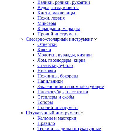
Валики, ролики, рукоятки
Ведра, тазы, кюветы
Кисти, макловицы
Ножи, лезвия
Миксеры
Карандаши, маркеры
Прочий инструмент
Слесарно-столярный инструмент
Отвертки
Ключи
Молотки, кувалды, киянки
Лом, гвоздодеры, кирка
Стамески, зубило
Ножовки
Ножницы, бокорезы
Напильники
Заклепочники и комплектующие
Плоскогубцы, пассатижи
Степлеры и скобы
Топоры
Прочий инструмент
Штукатурный инструмент
Кельмы и мастерки
Правило
Терки и гладилки штукатурные