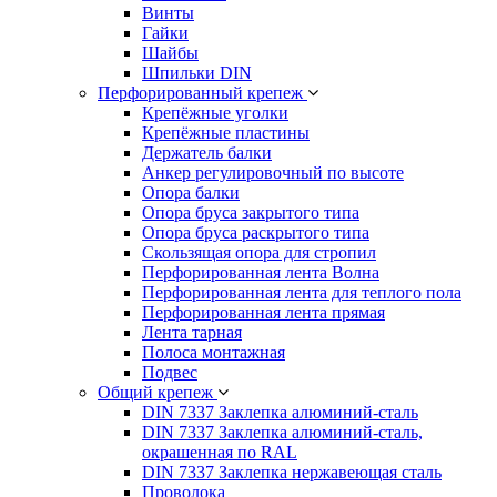
Винты
Гайки
Шайбы
Шпильки DIN
Перфорированный крепеж
Крепёжные уголки
Крепёжные пластины
Держатель балки
Анкер регулировочный по высоте
Опора балки
Опора бруса закрытого типа
Опора бруса раскрытого типа
Скользящая опора для стропил
Перфорированная лента Волна
Перфорированная лента для теплого пола
Перфорированная лента прямая
Лента тарная
Полоса монтажная
Подвес
Общий крепеж
DIN 7337 Заклепка алюминий-сталь
DIN 7337 Заклепка алюминий-сталь,
окрашенная по RAL
DIN 7337 Заклепка нержавеющая сталь
Проволока