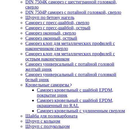
DIN 7504К саморез с шестигранной головкой,
сверло
DIN 7504Р саморез с потайной головкой, сверло
Шуруп по бетону нагель
Саморез с пресс-шайбой, сверло
Саморез с пресс-шайбой, острый
Саморез оконный, сверло
Саморез оконный, острый
Саморез клоп для металлических профилей с
наконечником сверло
Саморез клоп для металлических профилей с
острым наконечником
Саморез универсальный с потайной головой
желтый цинк
Саморез универсальный с потайной головкой
белый цинк
Кровельные саморезы
Саморез кровельный с шайбой EPDM,
покрытие цинк
Саморез кровельный с шайбой EPDM,
окрашенный по RAL
Саморез кровельный с удлиненным сверлом
Шайба для поликарбоната
Шуруп с кольцом
Шуруп с полукольцом