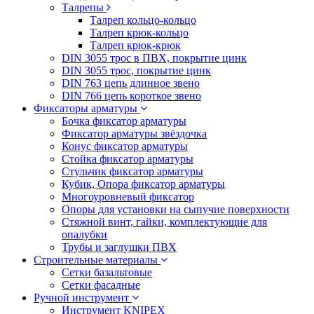
Талрепы
Талреп кольцо-кольцо
Талреп крюк-кольцо
Талреп крюк-крюк
DIN 3055 трос в ПВХ, покрытие цинк
DIN 3055 трос, покрытие цинк
DIN 763 цепь длинное звено
DIN 766 цепь короткое звено
Фиксаторы арматуры
Бочка фиксатор арматуры
Фиксатор арматуры звёздочка
Конус фиксатор арматуры
Стойка фиксатор арматуры
Стульчик фиксатор арматуры
Кубик, Опора фиксатор арматуры
Многоуровневый фиксатор
Опоры для установки на сыпучие поверхности
Стяжной винт, гайки, комплектующие для
опалубки
Трубы и заглушки ПВХ
Строительные материалы
Сетки базальтовые
Сетки фасадные
Ручной инструмент
Инструмент KNIPEX