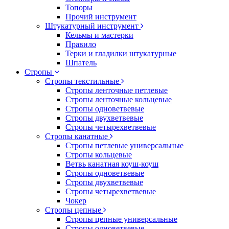
Топоры
Прочий инструмент
Штукатурный инструмент
Кельмы и мастерки
Правило
Терки и гладилки штукатурные
Шпатель
Стропы
Стропы текстильные
Стропы ленточные петлевые
Стропы ленточные кольцевые
Стропы одноветвевые
Стропы двухветвевые
Стропы четырехветвевые
Стропы канатные
Стропы петлевые универсальные
Стропы кольцевые
Ветвь канатная коуш-коуш
Стропы одноветвевые
Стропы двухветвевые
Стропы четырехветвевые
Чокер
Стропы цепные
Стропы цепные универсальные
Стропы одноветвевые