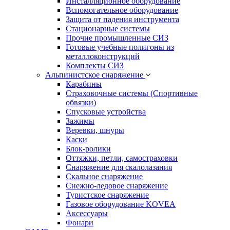
Инсталляционное оборудование
Вспомогательное оборудование
Защита от падения инструмента
Стационарные системы
Прочие промышленные СИЗ
Готовые учебные полигоны из
металлоконструкций
Комплекты СИЗ
Альпинистское снаряжение
Карабины
Страховочные системы (Спортивные
обвязки)
Спусковые устройства
Зажимы
Веревки, шнуры
Каски
Блок-ролики
Оттяжки, петли, самостраховки
Снаряжение для скалолазания
Скальное снаряжение
Снежно-ледовое снаряжение
Туристское снаряжение
Газовое оборудование KOVEA
Аксессуары
Фонари