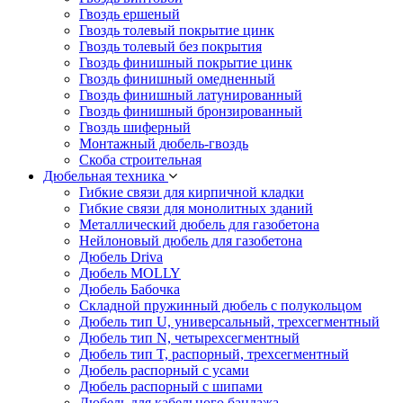
Гвоздь ершеный
Гвоздь толевый покрытие цинк
Гвоздь толевый без покрытия
Гвоздь финишный покрытие цинк
Гвоздь финишный омедненный
Гвоздь финишный латунированный
Гвоздь финишный бронзированный
Гвоздь шиферный
Монтажный дюбель-гвоздь
Скоба строительная
Дюбельная техника
Гибкие связи для кирпичной кладки
Гибкие связи для монолитных зданий
Металлический дюбель для газобетона
Нейлоновый дюбель для газобетона
Дюбель Driva
Дюбель MOLLY
Дюбель Бабочка
Складной пружинный дюбель с полукольцом
Дюбель тип U, универсальный, трехсегментный
Дюбель тип N, четырехсегментный
Дюбель тип T, распорный, трехсегментный
Дюбель распорный с усами
Дюбель распорный с шипами
Дюбель для кабельного бандажа