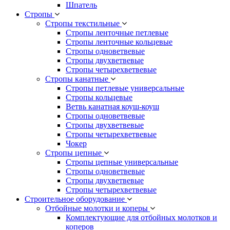
Шпатель
Стропы
Стропы текстильные
Стропы ленточные петлевые
Стропы ленточные кольцевые
Стропы одноветвевые
Стропы двухветвевые
Стропы четырехветвевые
Стропы канатные
Стропы петлевые универсальные
Стропы кольцевые
Ветвь канатная коуш-коуш
Стропы одноветвевые
Стропы двухветвевые
Стропы четырехветвевые
Чокер
Стропы цепные
Стропы цепные универсальные
Стропы одноветвевые
Стропы двухветвевые
Стропы четырехветвевые
Строительное оборудование
Отбойные молотки и коперы
Комплектующие для отбойных молотков и
коперов