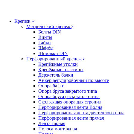
Крепеж
Метрический крепеж
Болты DIN
Винты
Гайки
Шайбы
Шпильки DIN
Перфорированный крепеж
Крепёжные уголки
Крепёжные пластины
Держатель балки
Анкер регулировочный по высоте
Опора балки
Опора бруса закрытого типа
Опора бруса раскрытого типа
Скользящая опора для стропил
Перфорированная лента Волна
Перфорированная лента для теплого пола
Перфорированная лента прямая
Лента тарная
Полоса монтажная