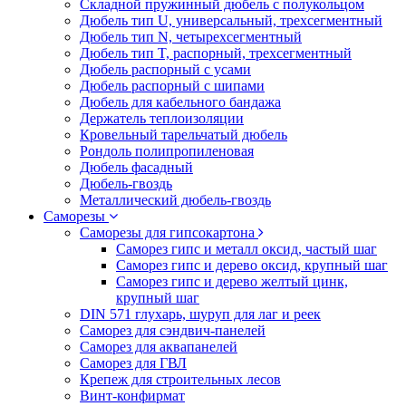
Складной пружинный дюбель с полукольцом
Дюбель тип U, универсальный, трехсегментный
Дюбель тип N, четырехсегментный
Дюбель тип T, распорный, трехсегментный
Дюбель распорный с усами
Дюбель распорный с шипами
Дюбель для кабельного бандажа
Держатель теплоизоляции
Кровельный тарельчатый дюбель
Рондоль полипропиленовая
Дюбель фасадный
Дюбель-гвоздь
Металлический дюбель-гвоздь
Саморезы
Саморезы для гипсокартона
Саморез гипс и металл оксид, частый шаг
Саморез гипс и дерево оксид, крупный шаг
Саморез гипс и дерево желтый цинк,
крупный шаг
DIN 571 глухарь, шуруп для лаг и реек
Саморез для сэндвич-панелей
Саморез для аквапанелей
Саморез для ГВЛ
Крепеж для строительных лесов
Винт-конфирмат