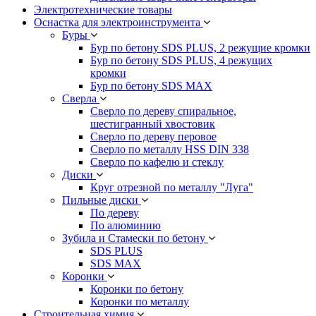
Электротехнические товары
Оснастка для электроинструмента
Буры
Бур по бетону SDS PLUS, 2 режущие кромки
Бур по бетону SDS PLUS, 4 режущих
кромки
Бур по бетону SDS MAX
Сверла
Сверло по дереву спиральное,
шестигранный хвостовик
Сверло по дереву перовое
Сверло по металлу HSS DIN 338
Сверло по кафелю и стеклу
Диски
Круг отрезной по металлу "Луга"
Пильные диски
По дереву
По алюминию
Зубила и Стамески по бетону
SDS PLUS
SDS MAX
Коронки
Коронки по бетону
Коронки по металлу
Строительная химия