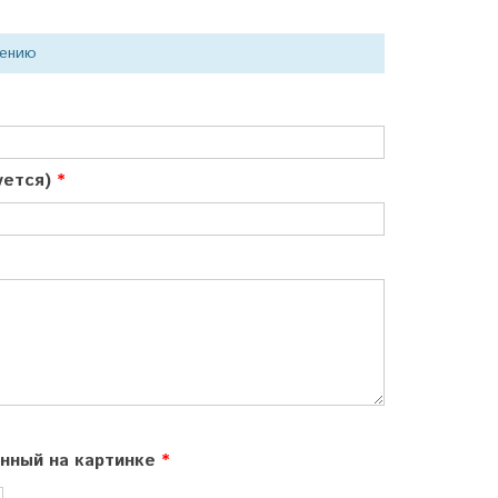
нению
куется)
ённый на картинке