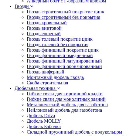
Анкерный болт с Г-образным крюком
Гвозди
Гвоздь строительный покрытие цинк
Гвоздь строительный без покрытия
Гвоздь кровельный
Гвоздь винтовой
Гвоздь ершеный
Гвоздь толевый покрытие цинк
Гвоздь толевый без покрытия
Гвоздь финишный покрытие цинк
Гвоздь финишный омедненный
Гвоздь финишный латунированный
Гвоздь финишный бронзированный
Гвоздь шиферный
Монтажный дюбель-гвоздь
Скоба строительная
Дюбельная техника
Гибкие связи для кирпичной кладки
Гибкие связи для монолитных зданий
Металлический дюбель для газобетона
Нейлоновый дюбель для газобетона
Дюбель Driva
Дюбель MOLLY
Дюбель Бабочка
Складной пружинный дюбель с полукольцом