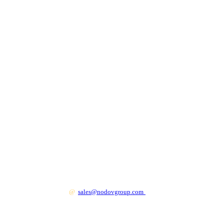
+7 499 130 83 41
@
sales@nodovgroup.com