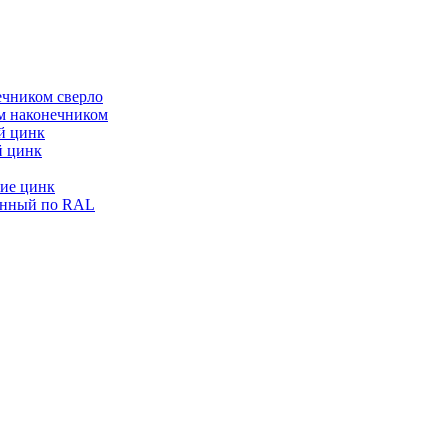
ечником сверло
ым наконечником
й цинк
й цинк
ие цинк
енный по RAL