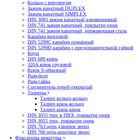
Кольцо с вертлюгом
Зажим канатный DUPLEX
Зажим канатный SIMPLEX
DIN 3093 зажим канатный алюминиевый
DIN 741 зажим канатный, покрытие цинк
DIN 741 зажим канатный, нержавеющая сталь
Карабин винтовой
DIN 5299C карабин пожарный
DIN 5299D карабин с предохранительной гайкой
Коуш
DIN 689 крюк
320A крюк грузовой
Крюк S-образный
Рым-болт
Рым-гайка
Соединитель цепей открытый
Талрепы
Талреп кольцо-кольцо
Талреп крюк-кольцо
Талреп крюк-крюк
DIN 3055 трос в ПВХ, покрытие цинк
DIN 3055 трос, покрытие цинк
DIN 763 цепь длинное звено
DIN 766 цепь короткое звено
Фиксаторы арматуры