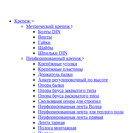
Крепеж
Метрический крепеж
Болты DIN
Винты
Гайки
Шайбы
Шпильки DIN
Перфорированный крепеж
Крепёжные уголки
Крепёжные пластины
Держатель балки
Анкер регулировочный по высоте
Опора балки
Опора бруса закрытого типа
Опора бруса раскрытого типа
Скользящая опора для стропил
Перфорированная лента Волна
Перфорированная лента для теплого пола
Перфорированная лента прямая
Лента тарная
Полоса монтажная