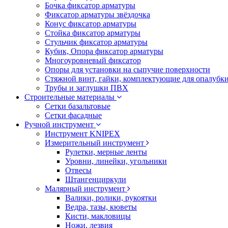
Бочка фиксатор арматуры
Фиксатор арматуры звёздочка
Конус фиксатор арматуры
Стойка фиксатор арматуры
Стульчик фиксатор арматуры
Кубик, Опора фиксатор арматуры
Многоуровневый фиксатор
Опоры для установки на сыпучие поверхности
Стяжной винт, гайки, комплектующие для опалубк
Трубы и заглушки ПВХ
Строительные материалы
Сетки базальтовые
Сетки фасадные
Ручной инструмент
Инструмент KNIPEX
Измерительный инструмент
Рулетки, мерные ленты
Уровни, линейки, угольники
Отвесы
Штангенциркули
Малярный инструмент
Валики, ролики, рукоятки
Ведра, тазы, кюветы
Кисти, макловицы
Ножи, лезвия