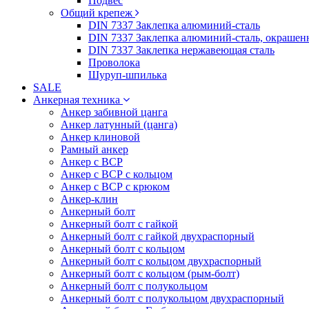
Подвес
Общий крепеж
DIN 7337 Заклепка алюминий-сталь
DIN 7337 Заклепка алюминий-сталь, окрашен
DIN 7337 Заклепка нержавеющая сталь
Проволока
Шуруп-шпилька
SALE
Анкерная техника
Анкер забивной цанга
Анкер латунный (цанга)
Анкер клиновой
Рамный анкер
Анкер с ВСР
Анкер с ВСР с кольцом
Анкер с ВСР с крюком
Анкер-клин
Анкерный болт
Анкерный болт с гайкой
Анкерный болт с гайкой двухраспорный
Анкерный болт с кольцом
Анкерный болт с кольцом двухраспорный
Анкерный болт с кольцом (рым-болт)
Анкерный болт с полукольцом
Анкерный болт с полукольцом двухраспорный