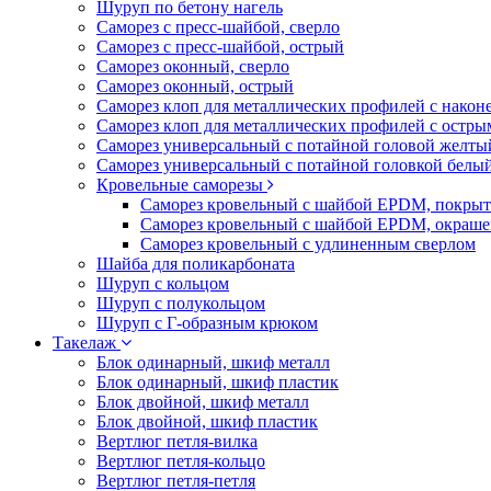
Шуруп по бетону нагель
Саморез с пресс-шайбой, сверло
Саморез с пресс-шайбой, острый
Саморез оконный, сверло
Саморез оконный, острый
Саморез клоп для металлических профилей с након
Саморез клоп для металлических профилей с остр
Саморез универсальный с потайной головой желты
Саморез универсальный с потайной головкой белы
Кровельные саморезы
Саморез кровельный с шайбой EPDM, покрыт
Саморез кровельный с шайбой EPDM, окраш
Саморез кровельный с удлиненным сверлом
Шайба для поликарбоната
Шуруп с кольцом
Шуруп с полукольцом
Шуруп с Г-образным крюком
Такелаж
Блок одинарный, шкиф металл
Блок одинарный, шкиф пластик
Блок двойной, шкиф металл
Блок двойной, шкиф пластик
Вертлюг петля-вилка
Вертлюг петля-кольцо
Вертлюг петля-петля