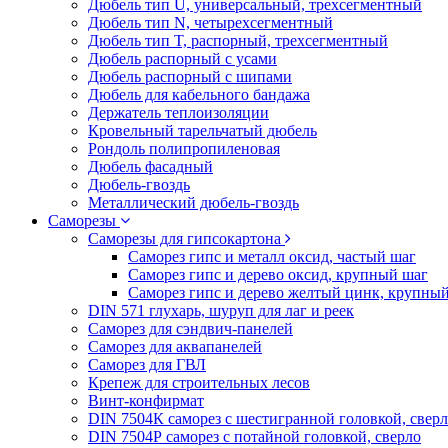
Дюбель тип U, универсальный, трехсегментный
Дюбель тип N, четырехсегментный
Дюбель тип T, распорный, трехсегментный
Дюбель распорный с усами
Дюбель распорный с шипами
Дюбель для кабельного бандажа
Держатель теплоизоляции
Кровельный тарельчатый дюбель
Рондоль полипропиленовая
Дюбель фасадный
Дюбель-гвоздь
Металлический дюбель-гвоздь
Саморезы
Саморезы для гипсокартона
Саморез гипс и металл оксид, частый шаг
Саморез гипс и дерево оксид, крупный шаг
Саморез гипс и дерево желтый цинк, крупны
DIN 571 глухарь, шуруп для лаг и реек
Саморез для сэндвич-панелей
Саморез для аквапанелей
Саморез для ГВЛ
Крепеж для строительных лесов
Винт-конфирмат
DIN 7504К саморез с шестигранной головкой, свер
DIN 7504Р саморез с потайной головкой, сверло