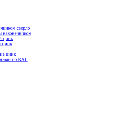
ечником сверло
ым наконечником
й цинк
й цинк
ие цинк
енный по RAL