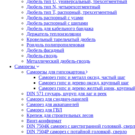
Дюбель тип U, универсальный, трехсегментный
Дюбель тип N, четырехсегментный
Дюбель тип T, распорный, трехсегментный
Дюбель распорный с усами
Дюбель распорный с шипами
Дюбель для кабельного бандажа
Держатель теплоизоляции
Кровельный тарельчатый дюбель
Рондоль полипропиленовая
Дюбель фасадный
Дюбель-гвоздь
Металлический дюбель-гвоздь
Саморезы
Саморезы для гипсокартона
Саморез гипс и металл оксид, частый шаг
Саморез гипс и дерево оксид, крупный шаг
Саморез гипс и дерево желтый цинк, крупны
DIN 571 глухарь, шуруп для лаг и реек
Саморез для сэндвич-панелей
Саморез для аквапанелей
Саморез для ГВЛ
Крепеж для строительных лесов
Винт-конфирмат
DIN 7504К саморез с шестигранной головкой, свер
DIN 7504Р саморез с потайной головкой, сверло