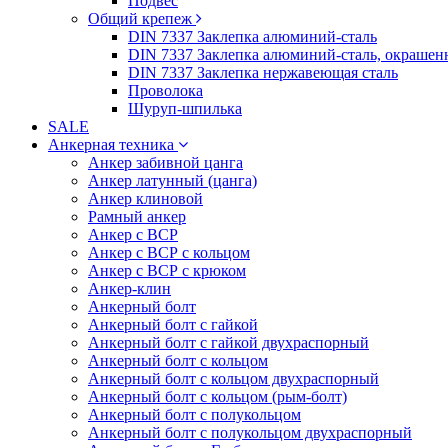
Подвес
Общий крепеж
DIN 7337 Заклепка алюминий-сталь
DIN 7337 Заклепка алюминий-сталь, окрашен
DIN 7337 Заклепка нержавеющая сталь
Проволока
Шуруп-шпилька
SALE
Анкерная техника
Анкер забивной цанга
Анкер латунный (цанга)
Анкер клиновой
Рамный анкер
Анкер с ВСР
Анкер с ВСР с кольцом
Анкер с ВСР с крюком
Анкер-клин
Анкерный болт
Анкерный болт с гайкой
Анкерный болт с гайкой двухраспорный
Анкерный болт с кольцом
Анкерный болт с кольцом двухраспорный
Анкерный болт с кольцом (рым-болт)
Анкерный болт с полукольцом
Анкерный болт с полукольцом двухраспорный