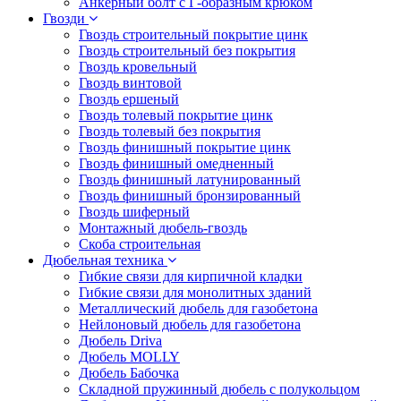
Анкерный болт с Г-образным крюком
Гвозди
Гвоздь строительный покрытие цинк
Гвоздь строительный без покрытия
Гвоздь кровельный
Гвоздь винтовой
Гвоздь ершеный
Гвоздь толевый покрытие цинк
Гвоздь толевый без покрытия
Гвоздь финишный покрытие цинк
Гвоздь финишный омедненный
Гвоздь финишный латунированный
Гвоздь финишный бронзированный
Гвоздь шиферный
Монтажный дюбель-гвоздь
Скоба строительная
Дюбельная техника
Гибкие связи для кирпичной кладки
Гибкие связи для монолитных зданий
Металлический дюбель для газобетона
Нейлоновый дюбель для газобетона
Дюбель Driva
Дюбель MOLLY
Дюбель Бабочка
Складной пружинный дюбель с полукольцом