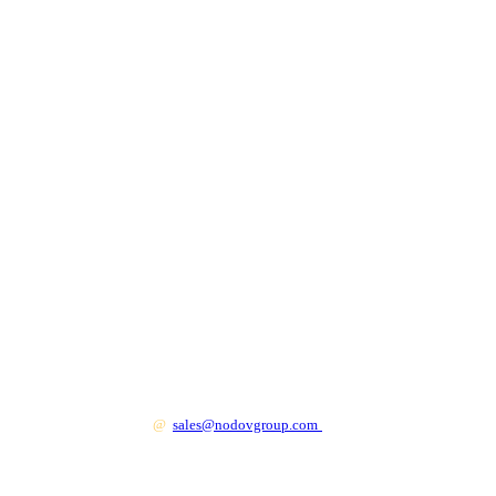
+7 499 130 83 41
@
sales@nodovgroup.com