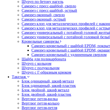
Шуруп по бетону нагель
Саморез с пресс-шайбой, сверло
Саморез с пресс-шайбой, острый
Саморез оконный, сверло
Саморез оконный, острый
Саморез клоп для металлических профилей с након
Саморез клоп для металлических профилей с остр
Саморез универсальный с потайной головой желты
Саморез универсальный с потайной головкой белы
Кровельные саморезы
Саморез кровельный с шайбой EPDM, покрыт
Саморез кровельный с шайбой EPDM, окраш
Саморез кровельный с удлиненным сверлом
Шайба для поликарбоната
Шуруп с кольцом
Шуруп с полукольцом
Шуруп с Г-образным крюком
Такелаж
Блок одинарный, шкиф металл
Блок одинарный, шкиф пластик
Блок двойной, шкиф металл
Блок двойной, шкиф пластик
Вертлюг петля-вилка
Вертлюг петля-кольцо
Вертлюг петля-петля