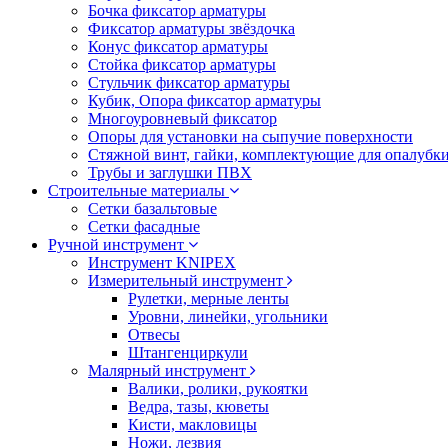
Бочка фиксатор арматуры
Фиксатор арматуры звёздочка
Конус фиксатор арматуры
Стойка фиксатор арматуры
Стульчик фиксатор арматуры
Кубик, Опора фиксатор арматуры
Многоуровневый фиксатор
Опоры для установки на сыпучие поверхности
Стяжной винт, гайки, комплектующие для опалубк
Трубы и заглушки ПВХ
Строительные материалы
Сетки базальтовые
Сетки фасадные
Ручной инструмент
Инструмент KNIPEX
Измерительный инструмент
Рулетки, мерные ленты
Уровни, линейки, угольники
Отвесы
Штангенциркули
Малярный инструмент
Валики, ролики, рукоятки
Ведра, тазы, кюветы
Кисти, макловицы
Ножи, лезвия