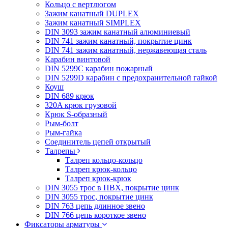
Кольцо с вертлюгом
Зажим канатный DUPLEX
Зажим канатный SIMPLEX
DIN 3093 зажим канатный алюминиевый
DIN 741 зажим канатный, покрытие цинк
DIN 741 зажим канатный, нержавеющая сталь
Карабин винтовой
DIN 5299C карабин пожарный
DIN 5299D карабин с предохранительной гайкой
Коуш
DIN 689 крюк
320A крюк грузовой
Крюк S-образный
Рым-болт
Рым-гайка
Соединитель цепей открытый
Талрепы
Талреп кольцо-кольцо
Талреп крюк-кольцо
Талреп крюк-крюк
DIN 3055 трос в ПВХ, покрытие цинк
DIN 3055 трос, покрытие цинк
DIN 763 цепь длинное звено
DIN 766 цепь короткое звено
Фиксаторы арматуры