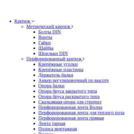
Крепеж
Метрический крепеж
Болты DIN
Винты
Гайки
Шайбы
Шпильки DIN
Перфорированный крепеж
Крепёжные уголки
Крепёжные пластины
Держатель балки
Анкер регулировочный по высоте
Опора балки
Опора бруса закрытого типа
Опора бруса раскрытого типа
Скользящая опора для стропил
Перфорированная лента Волна
Перфорированная лента для теплого пола
Перфорированная лента прямая
Лента тарная
Полоса монтажная