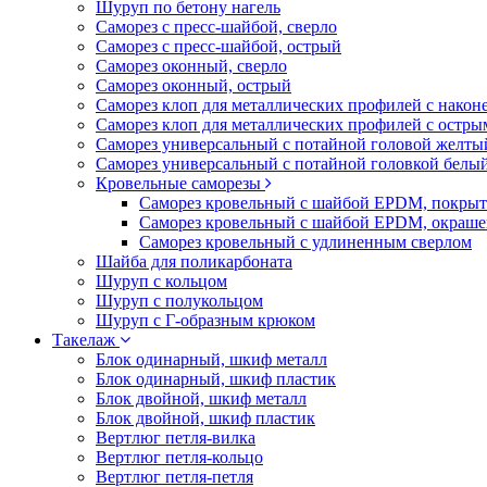
Шуруп по бетону нагель
Саморез с пресс-шайбой, сверло
Саморез с пресс-шайбой, острый
Саморез оконный, сверло
Саморез оконный, острый
Саморез клоп для металлических профилей с након
Саморез клоп для металлических профилей с остр
Саморез универсальный с потайной головой желты
Саморез универсальный с потайной головкой белы
Кровельные саморезы
Саморез кровельный с шайбой EPDM, покрыт
Саморез кровельный с шайбой EPDM, окраш
Саморез кровельный с удлиненным сверлом
Шайба для поликарбоната
Шуруп с кольцом
Шуруп с полукольцом
Шуруп с Г-образным крюком
Такелаж
Блок одинарный, шкиф металл
Блок одинарный, шкиф пластик
Блок двойной, шкиф металл
Блок двойной, шкиф пластик
Вертлюг петля-вилка
Вертлюг петля-кольцо
Вертлюг петля-петля