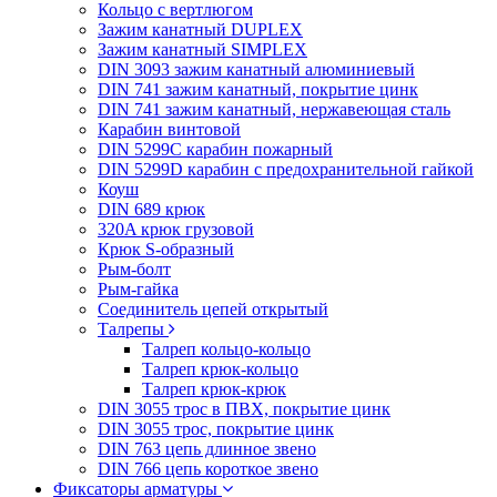
Кольцо с вертлюгом
Зажим канатный DUPLEX
Зажим канатный SIMPLEX
DIN 3093 зажим канатный алюминиевый
DIN 741 зажим канатный, покрытие цинк
DIN 741 зажим канатный, нержавеющая сталь
Карабин винтовой
DIN 5299C карабин пожарный
DIN 5299D карабин с предохранительной гайкой
Коуш
DIN 689 крюк
320A крюк грузовой
Крюк S-образный
Рым-болт
Рым-гайка
Соединитель цепей открытый
Талрепы
Талреп кольцо-кольцо
Талреп крюк-кольцо
Талреп крюк-крюк
DIN 3055 трос в ПВХ, покрытие цинк
DIN 3055 трос, покрытие цинк
DIN 763 цепь длинное звено
DIN 766 цепь короткое звено
Фиксаторы арматуры