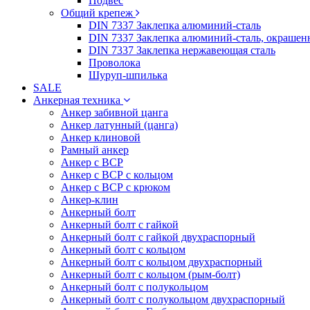
Подвес
Общий крепеж
DIN 7337 Заклепка алюминий-сталь
DIN 7337 Заклепка алюминий-сталь, окрашен
DIN 7337 Заклепка нержавеющая сталь
Проволока
Шуруп-шпилька
SALE
Анкерная техника
Анкер забивной цанга
Анкер латунный (цанга)
Анкер клиновой
Рамный анкер
Анкер с ВСР
Анкер с ВСР с кольцом
Анкер с ВСР с крюком
Анкер-клин
Анкерный болт
Анкерный болт с гайкой
Анкерный болт с гайкой двухраспорный
Анкерный болт с кольцом
Анкерный болт с кольцом двухраспорный
Анкерный болт с кольцом (рым-болт)
Анкерный болт с полукольцом
Анкерный болт с полукольцом двухраспорный