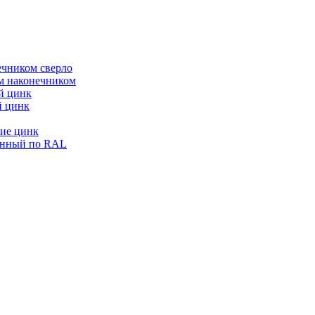
ечником сверло
ым наконечником
й цинк
й цинк
ие цинк
енный по RAL