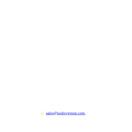
+7 499 130 83 41
@
sales@nodovgroup.com