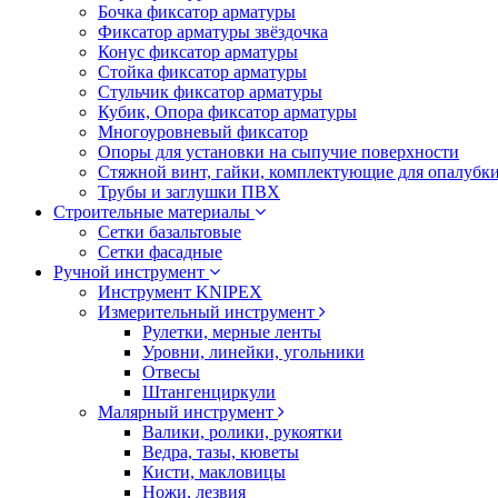
Бочка фиксатор арматуры
Фиксатор арматуры звёздочка
Конус фиксатор арматуры
Стойка фиксатор арматуры
Стульчик фиксатор арматуры
Кубик, Опора фиксатор арматуры
Многоуровневый фиксатор
Опоры для установки на сыпучие поверхности
Стяжной винт, гайки, комплектующие для опалубк
Трубы и заглушки ПВХ
Строительные материалы
Сетки базальтовые
Сетки фасадные
Ручной инструмент
Инструмент KNIPEX
Измерительный инструмент
Рулетки, мерные ленты
Уровни, линейки, угольники
Отвесы
Штангенциркули
Малярный инструмент
Валики, ролики, рукоятки
Ведра, тазы, кюветы
Кисти, макловицы
Ножи, лезвия