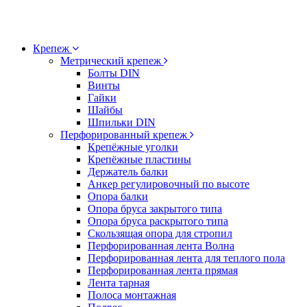
Крепеж
Метрический крепеж
Болты DIN
Винты
Гайки
Шайбы
Шпильки DIN
Перфорированный крепеж
Крепёжные уголки
Крепёжные пластины
Держатель балки
Анкер регулировочный по высоте
Опора балки
Опора бруса закрытого типа
Опора бруса раскрытого типа
Скользящая опора для стропил
Перфорированная лента Волна
Перфорированная лента для теплого пола
Перфорированная лента прямая
Лента тарная
Полоса монтажная