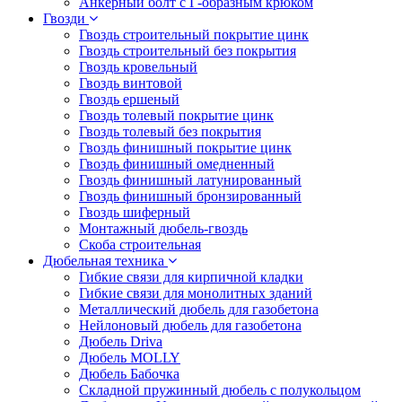
Анкерный болт с Г-образным крюком
Гвозди
Гвоздь строительный покрытие цинк
Гвоздь строительный без покрытия
Гвоздь кровельный
Гвоздь винтовой
Гвоздь ершеный
Гвоздь толевый покрытие цинк
Гвоздь толевый без покрытия
Гвоздь финишный покрытие цинк
Гвоздь финишный омедненный
Гвоздь финишный латунированный
Гвоздь финишный бронзированный
Гвоздь шиферный
Монтажный дюбель-гвоздь
Скоба строительная
Дюбельная техника
Гибкие связи для кирпичной кладки
Гибкие связи для монолитных зданий
Металлический дюбель для газобетона
Нейлоновый дюбель для газобетона
Дюбель Driva
Дюбель MOLLY
Дюбель Бабочка
Складной пружинный дюбель с полукольцом