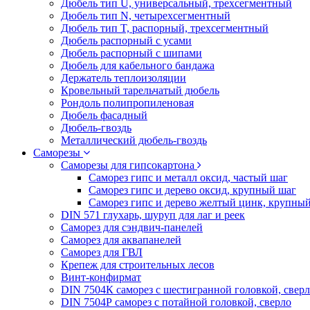
Дюбель тип U, универсальный, трехсегментный
Дюбель тип N, четырехсегментный
Дюбель тип T, распорный, трехсегментный
Дюбель распорный с усами
Дюбель распорный с шипами
Дюбель для кабельного бандажа
Держатель теплоизоляции
Кровельный тарельчатый дюбель
Рондоль полипропиленовая
Дюбель фасадный
Дюбель-гвоздь
Металлический дюбель-гвоздь
Саморезы
Саморезы для гипсокартона
Саморез гипс и металл оксид, частый шаг
Саморез гипс и дерево оксид, крупный шаг
Саморез гипс и дерево желтый цинк, крупны
DIN 571 глухарь, шуруп для лаг и реек
Саморез для сэндвич-панелей
Саморез для аквапанелей
Саморез для ГВЛ
Крепеж для строительных лесов
Винт-конфирмат
DIN 7504К саморез с шестигранной головкой, свер
DIN 7504Р саморез с потайной головкой, сверло