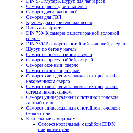
DIN 571 глухарь, шуруп для лаг и реек
Саморез для сэндвич-панелей
Саморез для аквапанелей
Саморез для ГВЛ
Крепеж для строительных лесов
Винт-конфирмат
DIN 7504К саморез с шестигранной головкой,
сверло
DIN 7504Р саморез с потайной головкой, сверло
Шуруп по бетону нагель
Саморез с пресс-шайбой, сверло
Саморез с пресс-шайбой, острый
Саморез оконный, сверло
Саморез оконный, острый
Саморез клоп для металлических профилей с
наконечником сверло
Саморез клоп для металлических профилей с
острым наконечником
Саморез универсальный с потайной головой
желтый цинк
Саморез универсальный с потайной головкой
белый цинк
Кровельные саморезы
Саморез кровельный с шайбой EPDM,
покрытие цинк