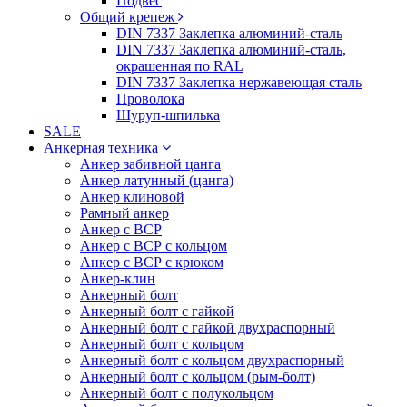
Подвес
Общий крепеж
DIN 7337 Заклепка алюминий-сталь
DIN 7337 Заклепка алюминий-сталь,
окрашенная по RAL
DIN 7337 Заклепка нержавеющая сталь
Проволока
Шуруп-шпилька
SALE
Анкерная техника
Анкер забивной цанга
Анкер латунный (цанга)
Анкер клиновой
Рамный анкер
Анкер с ВСР
Анкер с ВСР с кольцом
Анкер с ВСР с крюком
Анкер-клин
Анкерный болт
Анкерный болт с гайкой
Анкерный болт с гайкой двухраспорный
Анкерный болт с кольцом
Анкерный болт с кольцом двухраспорный
Анкерный болт с кольцом (рым-болт)
Анкерный болт с полукольцом