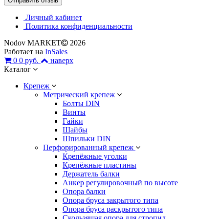
Личный кабинет
Политика конфиденциальности
Nodov MARKET
2026
Работает на
InSales
0
0 руб.
наверх
Каталог
Крепеж
Метрический крепеж
Болты DIN
Винты
Гайки
Шайбы
Шпильки DIN
Перфорированный крепеж
Крепёжные уголки
Крепёжные пластины
Держатель балки
Анкер регулировочный по высоте
Опора балки
Опора бруса закрытого типа
Опора бруса раскрытого типа
Скользящая опора для стропил