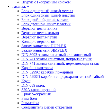
Шуруп с Г-образным крюком
Такелаж
Блок одинарный, шкиф металл
Блок одинарный, шкиф пластик
Блок двойной, шкиф металл
Блок двойной, шкиф пластик
Вертлюг петля-вилка
Вертлюг петля-кольцо
Вертлюг петля-петля
Кольцо с вертлюгом
Зажим канатный DUPLEX
Зажим канатный SIMPLEX
DIN 3093 зажим канатный алюминиевый
DIN 741 зажим канатный, покрытие цинк
DIN 741 зажим канатный, нержавеющая сталь
Карабин винтовой
DIN 5299C карабин пожарный
DIN 5299D карабин с предохранительной гайкой
Коуш
DIN 689 крюк
320A крюк грузовой
Крюк S-образный
Рым-болт
Рым-гайка
Соединитель цепей открытый