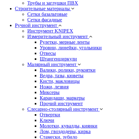
Трубы и заглушки ПВХ
Строительные материалы
Сетки базальтовые
Сетки фасадные
Ручной инструмент
Инструмент KNIPEX
Измерительный инструмент
Рулетки, мерные ленты
Уровни, линейки, угольники
Отвесы
Штангенциркули
Малярный инструмент
Валики, ролики, рукоятки
Ведра, тазы, кюветы
Кисти, макловицы
Ножи, лезвия
Миксеры
Карандаши, маркеры
Прочий инструмент
Слесарно-столярный инструмент
Отвертки
Ключи
Молотки, кувалды, киянки
Лом, гвоздодеры, кирка
Стамески, зубило