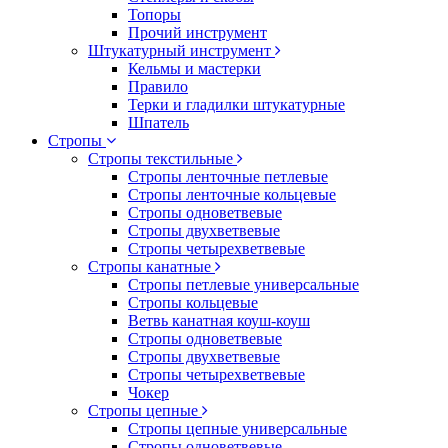
Топоры
Прочий инструмент
Штукатурный инструмент
Кельмы и мастерки
Правило
Терки и гладилки штукатурные
Шпатель
Стропы
Стропы текстильные
Стропы ленточные петлевые
Стропы ленточные кольцевые
Стропы одноветвевые
Стропы двухветвевые
Стропы четырехветвевые
Стропы канатные
Стропы петлевые универсальные
Стропы кольцевые
Ветвь канатная коуш-коуш
Стропы одноветвевые
Стропы двухветвевые
Стропы четырехветвевые
Чокер
Стропы цепные
Стропы цепные универсальные
Стропы одноветвевые