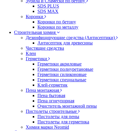
Зубила и Стамески по бетону
SDS PLUS
SDS MAX
Коронки
Коронки по бетону
Коронки по металлу
Строительная химия
Дезинфицирующие средства (Антисептики)
Антисептик для древесины
Чистящие средства
Клеи
Герметики
Герметики акриловые
Герметики полиуретановые
Герметики силиконовые
Герметики специальные
Клей-герметик
Пена монтажная
Пена бытовая
Пена огнеупорная
Очиститель монтажной пены
Пистолеты строительные
Пистолеты для пены
Пистолеты для герметика
Химия марки Neomid