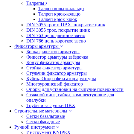
Талрепы
Талреп кольцо-кольцо
Талреп крюк-кольцо
Талреп крюк-крюк
DIN 3055 трос в ПВХ, покрытие цинк
DIN 3055 трос, покрытие цинк
DIN 763 цепь длинное звено
DIN 766 цепь короткое звено
Фиксаторы арматуры
Бочка фиксатор арматуры
Фиксатор арматуры звёздочка
Конус фиксатор арматуры
Стойка фиксатор арматуры
Стульчик фиксатор арматуры
Кубик, Опора фиксатор арматуры
Многоуровневый фиксатор
Опоры для установки на сыпучие поверхности
Стяжной винт, гайки, комплектующие для
опалубки
Трубы и заглушки ПВХ
Строительные материалы
Сетки базальтовые
Сетки фасадные
Ручной инструмент
Инструмент KNIPEX