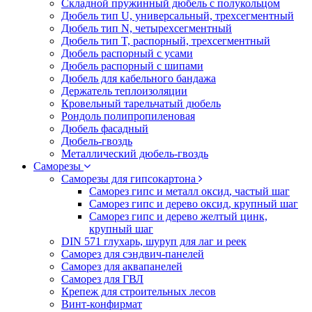
Складной пружинный дюбель с полукольцом
Дюбель тип U, универсальный, трехсегментный
Дюбель тип N, четырехсегментный
Дюбель тип T, распорный, трехсегментный
Дюбель распорный с усами
Дюбель распорный с шипами
Дюбель для кабельного бандажа
Держатель теплоизоляции
Кровельный тарельчатый дюбель
Рондоль полипропиленовая
Дюбель фасадный
Дюбель-гвоздь
Металлический дюбель-гвоздь
Саморезы
Саморезы для гипсокартона
Саморез гипс и металл оксид, частый шаг
Саморез гипс и дерево оксид, крупный шаг
Саморез гипс и дерево желтый цинк,
крупный шаг
DIN 571 глухарь, шуруп для лаг и реек
Саморез для сэндвич-панелей
Саморез для аквапанелей
Саморез для ГВЛ
Крепеж для строительных лесов
Винт-конфирмат