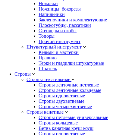
Ножовки
Ножницы, бокорезы
Напильники
Заклепочники и комплектующие
Плоскогубцы, пассатижи
Степлеры и скобы
Топоры
Прочий инструмент
Штукатурный инструмент
Кельмы и мастерки
Правило
Терки и гладилки штукатурные
Шпатель
Стропы
Стропы текстильные
Стропы ленточные петлевые
Стропы ленточные кольцевые
Стропы одноветвевые
Стропы двухветвевые
Стропы четырехветвевые
Стропы канатные
Стропы петлевые универсальные
Стропы кольцевые
Ветвь канатная коуш-коуш
Стропы одноветвевые