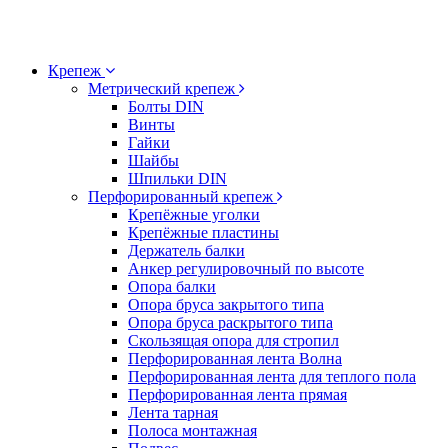
Крепеж
Метрический крепеж
Болты DIN
Винты
Гайки
Шайбы
Шпильки DIN
Перфорированный крепеж
Крепёжные уголки
Крепёжные пластины
Держатель балки
Анкер регулировочный по высоте
Опора балки
Опора бруса закрытого типа
Опора бруса раскрытого типа
Скользящая опора для стропил
Перфорированная лента Волна
Перфорированная лента для теплого пола
Перфорированная лента прямая
Лента тарная
Полоса монтажная