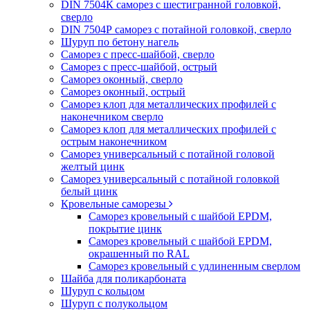
DIN 7504К саморез с шестигранной головкой,
сверло
DIN 7504Р саморез с потайной головкой, сверло
Шуруп по бетону нагель
Саморез с пресс-шайбой, сверло
Саморез с пресс-шайбой, острый
Саморез оконный, сверло
Саморез оконный, острый
Саморез клоп для металлических профилей с
наконечником сверло
Саморез клоп для металлических профилей с
острым наконечником
Саморез универсальный с потайной головой
желтый цинк
Саморез универсальный с потайной головкой
белый цинк
Кровельные саморезы
Саморез кровельный с шайбой EPDM,
покрытие цинк
Саморез кровельный с шайбой EPDM,
окрашенный по RAL
Саморез кровельный с удлиненным сверлом
Шайба для поликарбоната
Шуруп с кольцом
Шуруп с полукольцом