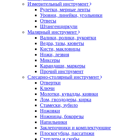
Измерительный инструмент
Рулетки, мерные ленты
Уровни, линейки, угольники
Отвесы
Штангенциркули
Малярный инструмент
Валики, ролики, рукоятки
Ведра, тазы, кюветы
Кисти, макловицы
Ножи, лезвия
Миксеры
Карандаши, маркеры
Прочий инструмент
Слесарно-столярный инструмент
Отвертки
Ключи
Молотки, кувалды, киянки
Лом, гвоздодеры, кирка
Стамески, зубило
Ножовки
Ножницы, бокорезы
Напильники
Заклепочники и комплектующие
Плоскогубцы, пассатижи
Степлеры и скобы