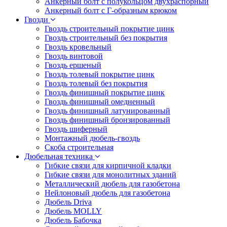
Анкерный болт с полукольцом двухраспорный
Анкерный болт с Г-образным крюком
Гвозди
Гвоздь строительный покрытие цинк
Гвоздь строительный без покрытия
Гвоздь кровельный
Гвоздь винтовой
Гвоздь ершеный
Гвоздь толевый покрытие цинк
Гвоздь толевый без покрытия
Гвоздь финишный покрытие цинк
Гвоздь финишный омедненный
Гвоздь финишный латунированный
Гвоздь финишный бронзированный
Гвоздь шиферный
Монтажный дюбель-гвоздь
Скоба строительная
Дюбельная техника
Гибкие связи для кирпичной кладки
Гибкие связи для монолитных зданий
Металлический дюбель для газобетона
Нейлоновый дюбель для газобетона
Дюбель Driva
Дюбель MOLLY
Дюбель Бабочка