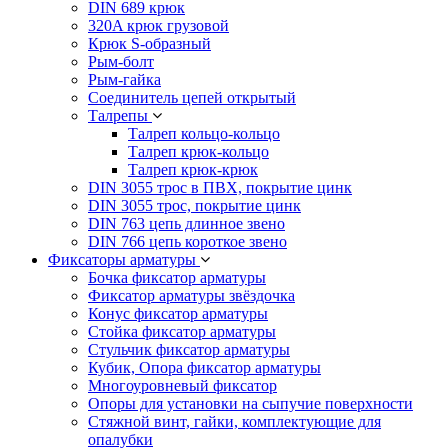
DIN 689 крюк
320A крюк грузовой
Крюк S-образный
Рым-болт
Рым-гайка
Соединитель цепей открытый
Талрепы
Талреп кольцо-кольцо
Талреп крюк-кольцо
Талреп крюк-крюк
DIN 3055 трос в ПВХ, покрытие цинк
DIN 3055 трос, покрытие цинк
DIN 763 цепь длинное звено
DIN 766 цепь короткое звено
Фиксаторы арматуры
Бочка фиксатор арматуры
Фиксатор арматуры звёздочка
Конус фиксатор арматуры
Стойка фиксатор арматуры
Стульчик фиксатор арматуры
Кубик, Опора фиксатор арматуры
Многоуровневый фиксатор
Опоры для установки на сыпучие поверхности
Стяжной винт, гайки, комплектующие для
опалубки