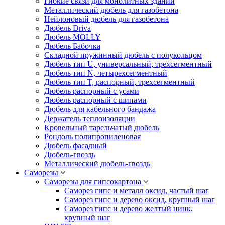
Гибкие связи для монолитных зданий
Металлический дюбель для газобетона
Нейлоновый дюбель для газобетона
Дюбель Driva
Дюбель MOLLY
Дюбель Бабочка
Складной пружинный дюбель с полукольцом
Дюбель тип U, универсальный, трехсегментный
Дюбель тип N, четырехсегментный
Дюбель тип T, распорный, трехсегментный
Дюбель распорный с усами
Дюбель распорный с шипами
Дюбель для кабельного бандажа
Держатель теплоизоляции
Кровельный тарельчатый дюбель
Рондоль полипропиленовая
Дюбель фасадный
Дюбель-гвоздь
Металлический дюбель-гвоздь
Саморезы
Саморезы для гипсокартона
Саморез гипс и металл оксид, частый шаг
Саморез гипс и дерево оксид, крупный шаг
Саморез гипс и дерево желтый цинк,
крупный шаг