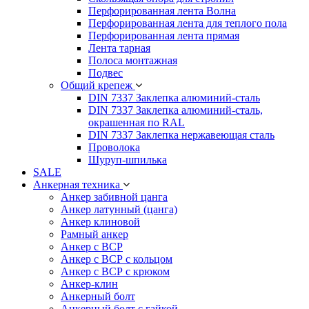
Перфорированная лента Волна
Перфорированная лента для теплого пола
Перфорированная лента прямая
Лента тарная
Полоса монтажная
Подвес
Общий крепеж
DIN 7337 Заклепка алюминий-сталь
DIN 7337 Заклепка алюминий-сталь,
окрашенная по RAL
DIN 7337 Заклепка нержавеющая сталь
Проволока
Шуруп-шпилька
SALE
Анкерная техника
Анкер забивной цанга
Анкер латунный (цанга)
Анкер клиновой
Рамный анкер
Анкер с ВСР
Анкер с ВСР с кольцом
Анкер с ВСР с крюком
Анкер-клин
Анкерный болт
Анкерный болт с гайкой