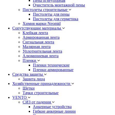
Пена огнеупорная
Очиститель монтажной пены
Пистолеты строительные
Пистолеты для пены
Пистолеты для герметика
Химия марки Neomid
Сопутствующие материалы
Клейкая лента
Армированная лента
Сигнальная лента
Малярная лента
Уплотнительная лента
Алюминиевая лента
Пленки
Пленки технические
Пленки армированные
Средства защиты
Защита лица
Хозяйственные принадлежности
Щетки
Тачки строительные
VENTO
СИЗ от падения
Анкерные устройства
Гибкие анкерные линии