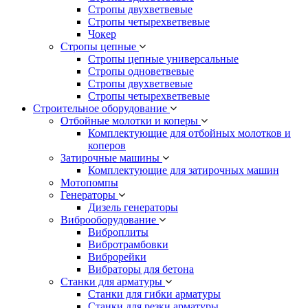
Стропы двухветвевые
Стропы четырехветвевые
Чокер
Стропы цепные
Стропы цепные универсальные
Стропы одноветвевые
Стропы двухветвевые
Стропы четырехветвевые
Строительное оборудование
Отбойные молотки и коперы
Комплектующие для отбойных молотков и
коперов
Затирочные машины
Комплектующие для затирочных машин
Мотопомпы
Генераторы
Дизель генераторы
Виброоборудование
Виброплиты
Вибротрамбовки
Виброрейки
Вибраторы для бетона
Станки для арматуры
Станки для гибки арматуры
Станки для резки арматуры