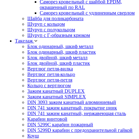
Саморез кровельный с шайбой EPDM,
окрашенный по RAL
Саморез кровельный с удлиненным сверлом
Шайба для поликарбоната
Шуруп с кольцом
Шуруп с полукольцом
Шуруп с Г-образным крюком
Такелаж
Блок одинарный, шкиф металл
Блок одинарный, шкиф пластик
Блок двойной, шкиф металл
Блок двойной, шкиф пластик
Вертлюг петля-вилка
Вертлюг петля-кольцо
Вертлюг петля-петля
Кольцо с вертлюгом
Зажим канатный DUPLEX
Зажим канатный SIMPLEX
DIN 3093 зажим канатный алюминиевый
DIN 741 зажим канатный, покрытие цинк
DIN 741 зажим канатный, нержавеющая сталь
Карабин винтовой
DIN 5299C карабин пожарный
DIN 5299D карабин с предохранительной гайкой
Коуш