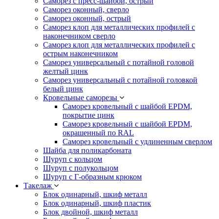
Саморез с пресс-шайбой, острый
Саморез оконный, сверло
Саморез оконный, острый
Саморез клоп для металлических профилей с
наконечником сверло
Саморез клоп для металлических профилей с
острым наконечником
Саморез универсальный с потайной головой
желтый цинк
Саморез универсальный с потайной головкой
белый цинк
Кровельные саморезы
Саморез кровельный с шайбой EPDM,
покрытие цинк
Саморез кровельный с шайбой EPDM,
окрашенный по RAL
Саморез кровельный с удлиненным сверлом
Шайба для поликарбоната
Шуруп с кольцом
Шуруп с полукольцом
Шуруп с Г-образным крюком
Такелаж
Блок одинарный, шкиф металл
Блок одинарный, шкиф пластик
Блок двойной, шкиф металл