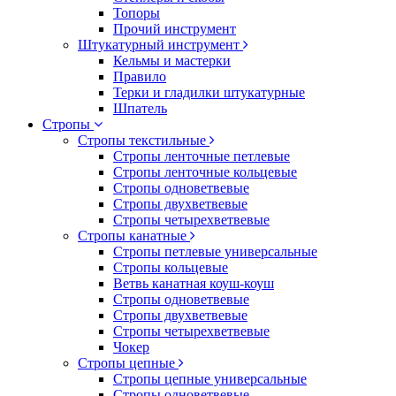
Топоры
Прочий инструмент
Штукатурный инструмент
Кельмы и мастерки
Правило
Терки и гладилки штукатурные
Шпатель
Стропы
Стропы текстильные
Стропы ленточные петлевые
Стропы ленточные кольцевые
Стропы одноветвевые
Стропы двухветвевые
Стропы четырехветвевые
Стропы канатные
Стропы петлевые универсальные
Стропы кольцевые
Ветвь канатная коуш-коуш
Стропы одноветвевые
Стропы двухветвевые
Стропы четырехветвевые
Чокер
Стропы цепные
Стропы цепные универсальные
Стропы одноветвевые