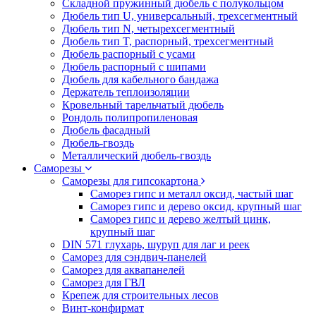
Складной пружинный дюбель с полукольцом
Дюбель тип U, универсальный, трехсегментный
Дюбель тип N, четырехсегментный
Дюбель тип T, распорный, трехсегментный
Дюбель распорный с усами
Дюбель распорный с шипами
Дюбель для кабельного бандажа
Держатель теплоизоляции
Кровельный тарельчатый дюбель
Рондоль полипропиленовая
Дюбель фасадный
Дюбель-гвоздь
Металлический дюбель-гвоздь
Саморезы
Саморезы для гипсокартона
Саморез гипс и металл оксид, частый шаг
Саморез гипс и дерево оксид, крупный шаг
Саморез гипс и дерево желтый цинк,
крупный шаг
DIN 571 глухарь, шуруп для лаг и реек
Саморез для сэндвич-панелей
Саморез для аквапанелей
Саморез для ГВЛ
Крепеж для строительных лесов
Винт-конфирмат