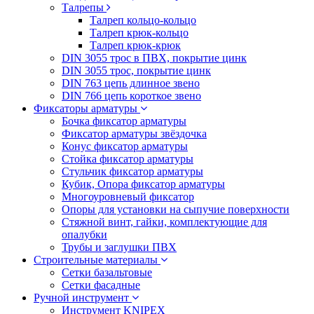
Талрепы
Талреп кольцо-кольцо
Талреп крюк-кольцо
Талреп крюк-крюк
DIN 3055 трос в ПВХ, покрытие цинк
DIN 3055 трос, покрытие цинк
DIN 763 цепь длинное звено
DIN 766 цепь короткое звено
Фиксаторы арматуры
Бочка фиксатор арматуры
Фиксатор арматуры звёздочка
Конус фиксатор арматуры
Стойка фиксатор арматуры
Стульчик фиксатор арматуры
Кубик, Опора фиксатор арматуры
Многоуровневый фиксатор
Опоры для установки на сыпучие поверхности
Стяжной винт, гайки, комплектующие для
опалубки
Трубы и заглушки ПВХ
Строительные материалы
Сетки базальтовые
Сетки фасадные
Ручной инструмент
Инструмент KNIPEX