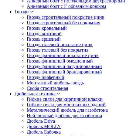
Анкерный болт с полукольцом двухраспорный
Анкерный болт с Г-образным крюком
Гвозди
Гвоздь строительный покрытие цинк
Гвоздь строительный без покрытия
Гвоздь кровельный
Гвоздь винтовой
Гвоздь ершеный
Гвоздь толевый покрытие цинк
Гвоздь толевый без покрытия
Гвоздь финишный покрытие цинк
Гвоздь финишный омедненный
Гвоздь финишный латунированный
Гвоздь финишный бронзированный
Гвоздь шиферный
Монтажный дюбель-гвоздь
Скоба строительная
Дюбельная техника
Гибкие связи для кирпичной кладки
Гибкие связи для монолитных зданий
Металлический дюбель для газобетона
Нейлоновый дюбель для газобетона
Дюбель Driva
Дюбель MOLLY
Дюбель Бабочка