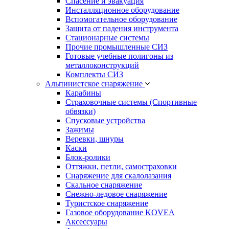
Спасение и эвакуация
Инсталляционное оборудование
Вспомогательное оборудование
Защита от падения инструмента
Стационарные системы
Прочие промышленные СИЗ
Готовые учебные полигоны из
металлоконструкций
Комплекты СИЗ
Альпинистское снаряжение
Карабины
Страховочные системы (Спортивные
обвязки)
Спусковые устройства
Зажимы
Веревки, шнуры
Каски
Блок-ролики
Оттяжки, петли, самостраховки
Снаряжение для скалолазания
Скальное снаряжение
Снежно-ледовое снаряжение
Туристское снаряжение
Газовое оборудование KOVEA
Аксессуары