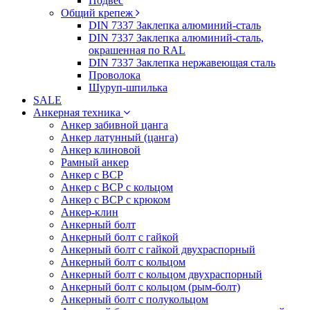
Подвес
Общий крепеж
DIN 7337 Заклепка алюминий-сталь
DIN 7337 Заклепка алюминий-сталь,
окрашенная по RAL
DIN 7337 Заклепка нержавеющая сталь
Проволока
Шуруп-шпилька
SALE
Анкерная техника
Анкер забивной цанга
Анкер латунный (цанга)
Анкер клиновой
Рамный анкер
Анкер с ВСР
Анкер с ВСР с кольцом
Анкер с ВСР с крюком
Анкер-клин
Анкерный болт
Анкерный болт с гайкой
Анкерный болт с гайкой двухраспорный
Анкерный болт с кольцом
Анкерный болт с кольцом двухраспорный
Анкерный болт с кольцом (рым-болт)
Анкерный болт с полукольцом