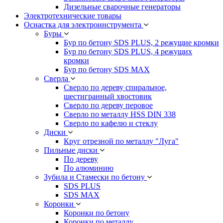
Дизельные сварочные генераторы
Электротехнические товары
Оснастка для электроинструмента
Буры
Бур по бетону SDS PLUS, 2 режущие кромки
Бур по бетону SDS PLUS, 4 режущих
кромки
Бур по бетону SDS MAX
Сверла
Сверло по дереву спиральное,
шестигранный хвостовик
Сверло по дереву перовое
Сверло по металлу HSS DIN 338
Сверло по кафелю и стеклу
Диски
Круг отрезной по металлу "Луга"
Пильные диски
По дереву
По алюминию
Зубила и Стамески по бетону
SDS PLUS
SDS MAX
Коронки
Коронки по бетону
Коронки по металлу