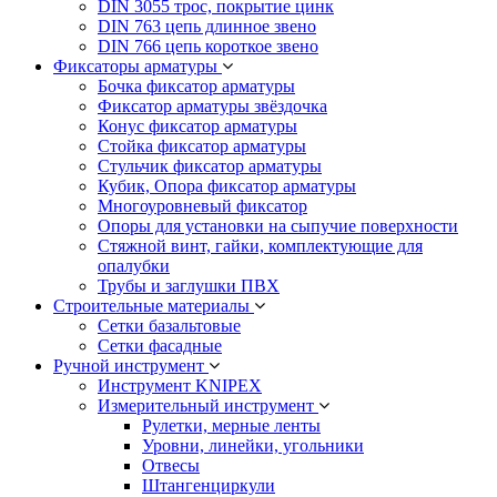
DIN 3055 трос, покрытие цинк
DIN 763 цепь длинное звено
DIN 766 цепь короткое звено
Фиксаторы арматуры
Бочка фиксатор арматуры
Фиксатор арматуры звёздочка
Конус фиксатор арматуры
Стойка фиксатор арматуры
Стульчик фиксатор арматуры
Кубик, Опора фиксатор арматуры
Многоуровневый фиксатор
Опоры для установки на сыпучие поверхности
Стяжной винт, гайки, комплектующие для
опалубки
Трубы и заглушки ПВХ
Строительные материалы
Сетки базальтовые
Сетки фасадные
Ручной инструмент
Инструмент KNIPEX
Измерительный инструмент
Рулетки, мерные ленты
Уровни, линейки, угольники
Отвесы
Штангенциркули