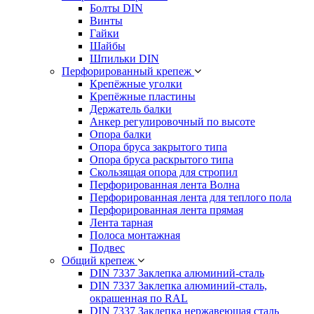
Болты DIN
Винты
Гайки
Шайбы
Шпильки DIN
Перфорированный крепеж
Крепёжные уголки
Крепёжные пластины
Держатель балки
Анкер регулировочный по высоте
Опора балки
Опора бруса закрытого типа
Опора бруса раскрытого типа
Скользящая опора для стропил
Перфорированная лента Волна
Перфорированная лента для теплого пола
Перфорированная лента прямая
Лента тарная
Полоса монтажная
Подвес
Общий крепеж
DIN 7337 Заклепка алюминий-сталь
DIN 7337 Заклепка алюминий-сталь,
окрашенная по RAL
DIN 7337 Заклепка нержавеющая сталь