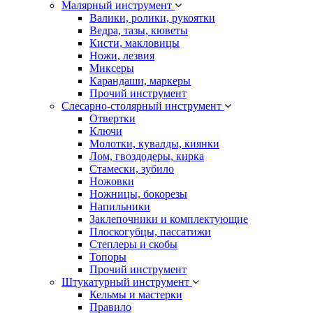
Малярный инструмент
Валики, ролики, рукоятки
Ведра, тазы, кюветы
Кисти, макловицы
Ножи, лезвия
Миксеры
Карандаши, маркеры
Прочий инструмент
Слесарно-столярный инструмент
Отвертки
Ключи
Молотки, кувалды, киянки
Лом, гвоздодеры, кирка
Стамески, зубило
Ножовки
Ножницы, бокорезы
Напильники
Заклепочники и комплектующие
Плоскогубцы, пассатижи
Степлеры и скобы
Топоры
Прочий инструмент
Штукатурный инструмент
Кельмы и мастерки
Правило