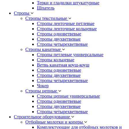
Терки и гладилки штукатурные
Шпатель
Стропы
Стропы текстильные
Стропы ленточные петлевые
Стропы ленточные кольцевые
Стропы одноветвевые
Стропы двухветвевые
Стропы четырехветвевые
Стропы канатные
Стропы петлевые универсальные
Стропы кольцевые
Ветвь канатная коуш-коуш
Стропы одноветвевые
Стропы двухветвевые
Стропы четырехветвевые
Чокер
Стропы цепные
Стропы цепные универсальные
Стропы одноветвевые
Стропы двухветвевые
Стропы четырехветвевые
Строительное оборудование
Отбойные молотки и коперы
Комплектующие для отбойных молотков и