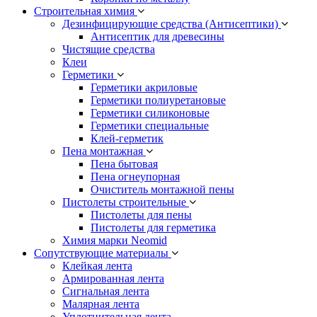
Строительная химия
Дезинфицирующие средства (Антисептики)
Антисептик для древесины
Чистящие средства
Клеи
Герметики
Герметики акриловые
Герметики полиуретановые
Герметики силиконовые
Герметики специальные
Клей-герметик
Пена монтажная
Пена бытовая
Пена огнеупорная
Очиститель монтажной пены
Пистолеты строительные
Пистолеты для пены
Пистолеты для герметика
Химия марки Neomid
Сопутствующие материалы
Клейкая лента
Армированная лента
Сигнальная лента
Малярная лента
Уплотнительная лента