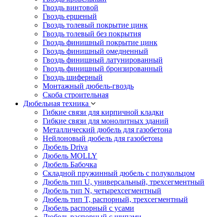
Гвоздь винтовой
Гвоздь ершеный
Гвоздь толевый покрытие цинк
Гвоздь толевый без покрытия
Гвоздь финишный покрытие цинк
Гвоздь финишный омедненный
Гвоздь финишный латунированный
Гвоздь финишный бронзированный
Гвоздь шиферный
Монтажный дюбель-гвоздь
Скоба строительная
Дюбельная техника
Гибкие связи для кирпичной кладки
Гибкие связи для монолитных зданий
Металлический дюбель для газобетона
Нейлоновый дюбель для газобетона
Дюбель Driva
Дюбель MOLLY
Дюбель Бабочка
Складной пружинный дюбель с полукольцом
Дюбель тип U, универсальный, трехсегментный
Дюбель тип N, четырехсегментный
Дюбель тип T, распорный, трехсегментный
Дюбель распорный с усами
Дюбель распорный с шипами