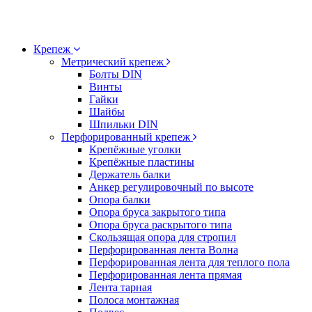
Крепеж
Метрический крепеж
Болты DIN
Винты
Гайки
Шайбы
Шпильки DIN
Перфорированный крепеж
Крепёжные уголки
Крепёжные пластины
Держатель балки
Анкер регулировочный по высоте
Опора балки
Опора бруса закрытого типа
Опора бруса раскрытого типа
Скользящая опора для стропил
Перфорированная лента Волна
Перфорированная лента для теплого пола
Перфорированная лента прямая
Лента тарная
Полоса монтажная