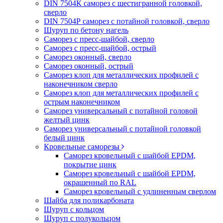
DIN 7504К саморез с шестигранной головкой,
сверло
DIN 7504Р саморез с потайной головкой, сверло
Шуруп по бетону нагель
Саморез с пресс-шайбой, сверло
Саморез с пресс-шайбой, острый
Саморез оконный, сверло
Саморез оконный, острый
Саморез клоп для металлических профилей с
наконечником сверло
Саморез клоп для металлических профилей с
острым наконечником
Саморез универсальный с потайной головой
желтый цинк
Саморез универсальный с потайной головкой
белый цинк
Кровельные саморезы
Саморез кровельный с шайбой EPDM,
покрытие цинк
Саморез кровельный с шайбой EPDM,
окрашенный по RAL
Саморез кровельный с удлиненным сверлом
Шайба для поликарбоната
Шуруп с кольцом
Шуруп с полукольцом