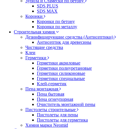
Зубила и Стамески по бетону
SDS PLUS
SDS MAX
Коронки
Коронки по бетону
Коронки по металлу
Строительная химия
Дезинфицирующие средства (Антисептики)
Антисептик для древесины
Чистящие средства
Клеи
Герметики
Герметики акриловые
Герметики полиуретановые
Герметики силиконовые
Герметики специальные
Клей-герметик
Пена монтажная
Пена бытовая
Пена огнеупорная
Очиститель монтажной пены
Пистолеты строительные
Пистолеты для пены
Пистолеты для герметика
Химия марки Neomid