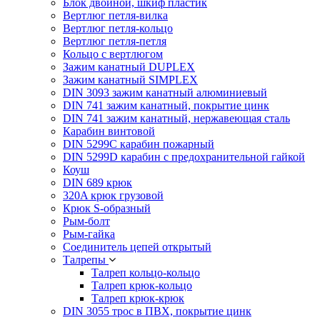
Блок двойной, шкиф пластик
Вертлюг петля-вилка
Вертлюг петля-кольцо
Вертлюг петля-петля
Кольцо с вертлюгом
Зажим канатный DUPLEX
Зажим канатный SIMPLEX
DIN 3093 зажим канатный алюминиевый
DIN 741 зажим канатный, покрытие цинк
DIN 741 зажим канатный, нержавеющая сталь
Карабин винтовой
DIN 5299C карабин пожарный
DIN 5299D карабин с предохранительной гайкой
Коуш
DIN 689 крюк
320A крюк грузовой
Крюк S-образный
Рым-болт
Рым-гайка
Соединитель цепей открытый
Талрепы
Талреп кольцо-кольцо
Талреп крюк-кольцо
Талреп крюк-крюк
DIN 3055 трос в ПВХ, покрытие цинк