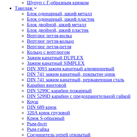
Шуруп с Г-образным крюком
Такелаж
Блок одинарный, шкиф металл
Блок одинарный, шкиф пластик
Блок двойной, шкиф металл
Блок двойной, шкиф пластик
Вертлюг петля-вилка
Вертлюг петля-кольцо
Вертлюг петля-петля
Кольцо с вертлюгом
Зажим канатный DUPLEX
Зажим канатный SIMPLEX
DIN 3093 зажим канатный алюминиевый
DIN 741 зажим канатный, покрытие цинк
DIN 741 зажим канатный, нержавеющая сталь
Карабин винтовой
DIN 5299C карабин пожарный
DIN 5299D карабин с предохранительной гайкой
Коуш
DIN 689 крюк
320A крюк грузовой
Крюк S-образный
Рым-болт
Рым-гайка
Соединитель цепей открытый