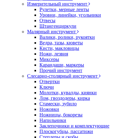
Измерительный инструмент
Рулетки, мерные ленты
Уровни, линейки, угольники
Отвесы
Штангенциркули
Малярный инструмент
Валики, ролики, рукоятки
Ведра, тазы, кюветы
Кисти, макловицы
Ножи, лезвия
Миксеры
Карандаши, маркеры
Прочий инструмент
Слесарно-столярный инструмент
Отвертки
Ключи
Молотки, кувалды, киянки
Лом, гвоздодеры, кирка
Стамески, зубило
Ножовки
Ножницы, бокорезы
Напильники
Заклепочники и комплектующие
Плоскогубцы, пассатижи
Степлеры и скобы