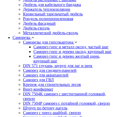
Дюбель для кабельного бандажа
Держатель теплоизоляции
Кровельный тарельчатый дюбель
Рондоль полипропиленовая
Дюбель фасадный
Дюбель-гвоздь
Металлический дюбель-гвоздь
Саморезы
Саморезы для гипсокартона
Саморез гипс и металл оксид, частый шаг
Саморез гипс и дерево оксид, крупный шаг
Саморез гипс и дерево желтый цинк,
крупный шаг
DIN 571 глухарь, шуруп для лаг и реек
Саморез для сэндвич-панелей
Саморез для аквапанелей
Саморез для ГВЛ
Крепеж для строительных лесов
Винт-конфирмат
DIN 7504К саморез с шестигранной головкой,
сверло
DIN 7504Р саморез с потайной головкой, сверло
Шуруп по бетону нагель
Саморез с пресс-шайбой, сверло