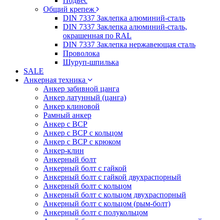
Подвес
Общий крепеж
DIN 7337 Заклепка алюминий-сталь
DIN 7337 Заклепка алюминий-сталь,
окрашенная по RAL
DIN 7337 Заклепка нержавеющая сталь
Проволока
Шуруп-шпилька
SALE
Анкерная техника
Анкер забивной цанга
Анкер латунный (цанга)
Анкер клиновой
Рамный анкер
Анкер с ВСР
Анкер с ВСР с кольцом
Анкер с ВСР с крюком
Анкер-клин
Анкерный болт
Анкерный болт с гайкой
Анкерный болт с гайкой двухраспорный
Анкерный болт с кольцом
Анкерный болт с кольцом двухраспорный
Анкерный болт с кольцом (рым-болт)
Анкерный болт с полукольцом