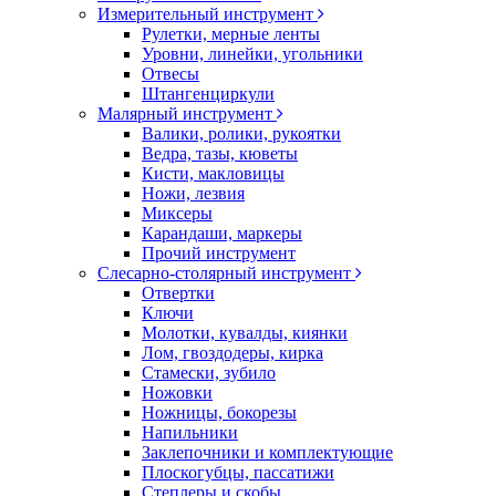
Измерительный инструмент
Рулетки, мерные ленты
Уровни, линейки, угольники
Отвесы
Штангенциркули
Малярный инструмент
Валики, ролики, рукоятки
Ведра, тазы, кюветы
Кисти, макловицы
Ножи, лезвия
Миксеры
Карандаши, маркеры
Прочий инструмент
Слесарно-столярный инструмент
Отвертки
Ключи
Молотки, кувалды, киянки
Лом, гвоздодеры, кирка
Стамески, зубило
Ножовки
Ножницы, бокорезы
Напильники
Заклепочники и комплектующие
Плоскогубцы, пассатижи
Степлеры и скобы