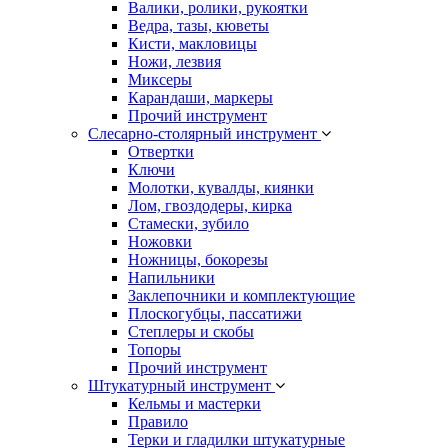
Валики, ролики, рукоятки
Ведра, тазы, кюветы
Кисти, макловицы
Ножи, лезвия
Миксеры
Карандаши, маркеры
Прочий инструмент
Слесарно-столярный инструмент
Отвертки
Ключи
Молотки, кувалды, киянки
Лом, гвоздодеры, кирка
Стамески, зубило
Ножовки
Ножницы, бокорезы
Напильники
Заклепочники и комплектующие
Плоскогубцы, пассатижи
Степлеры и скобы
Топоры
Прочий инструмент
Штукатурный инструмент
Кельмы и мастерки
Правило
Терки и гладилки штукатурные