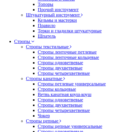
Топоры
Прочий инструмент
Штукатурный инструмент
Кельмы и мастерки
Правило
Терки и гладилки штукатурные
Шпатель
Стропы
Стропы текстильные
Стропы ленточные петлевые
Стропы ленточные кольцевые
Стропы одноветвевые
Стропы двухветвевые
Стропы четырехветвевые
Стропы канатные
Стропы петлевые универсальные
Стропы кольцевые
Ветвь канатная коуш-коуш
Стропы одноветвевые
Стропы двухветвевые
Стропы четырехветвевые
Чокер
Стропы цепные
Стропы цепные универсальные
Стропы одноветвевые