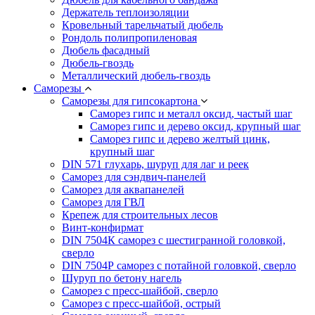
Держатель теплоизоляции
Кровельный тарельчатый дюбель
Рондоль полипропиленовая
Дюбель фасадный
Дюбель-гвоздь
Металлический дюбель-гвоздь
Саморезы
Саморезы для гипсокартона
Саморез гипс и металл оксид, частый шаг
Саморез гипс и дерево оксид, крупный шаг
Саморез гипс и дерево желтый цинк,
крупный шаг
DIN 571 глухарь, шуруп для лаг и реек
Саморез для сэндвич-панелей
Саморез для аквапанелей
Саморез для ГВЛ
Крепеж для строительных лесов
Винт-конфирмат
DIN 7504К саморез с шестигранной головкой,
сверло
DIN 7504Р саморез с потайной головкой, сверло
Шуруп по бетону нагель
Саморез с пресс-шайбой, сверло
Саморез с пресс-шайбой, острый