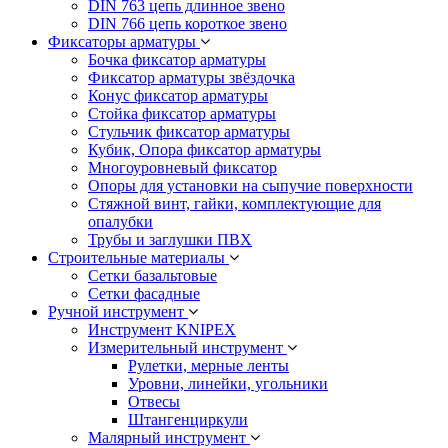
DIN 763 цепь длинное звено
DIN 766 цепь короткое звено
Фиксаторы арматуры
Бочка фиксатор арматуры
Фиксатор арматуры звёздочка
Конус фиксатор арматуры
Стойка фиксатор арматуры
Стульчик фиксатор арматуры
Кубик, Опора фиксатор арматуры
Многоуровневый фиксатор
Опоры для установки на сыпучие поверхности
Стяжной винт, гайки, комплектующие для
опалубки
Трубы и заглушки ПВХ
Строительные материалы
Сетки базальтовые
Сетки фасадные
Ручной инструмент
Инструмент KNIPEX
Измерительный инструмент
Рулетки, мерные ленты
Уровни, линейки, угольники
Отвесы
Штангенциркули
Малярный инструмент