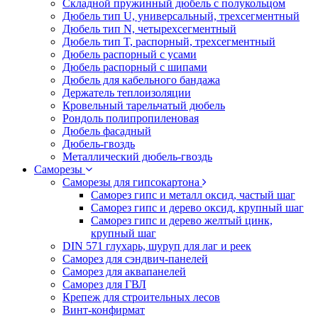
Складной пружинный дюбель с полукольцом
Дюбель тип U, универсальный, трехсегментный
Дюбель тип N, четырехсегментный
Дюбель тип T, распорный, трехсегментный
Дюбель распорный с усами
Дюбель распорный с шипами
Дюбель для кабельного бандажа
Держатель теплоизоляции
Кровельный тарельчатый дюбель
Рондоль полипропиленовая
Дюбель фасадный
Дюбель-гвоздь
Металлический дюбель-гвоздь
Саморезы
Саморезы для гипсокартона
Саморез гипс и металл оксид, частый шаг
Саморез гипс и дерево оксид, крупный шаг
Саморез гипс и дерево желтый цинк,
крупный шаг
DIN 571 глухарь, шуруп для лаг и реек
Саморез для сэндвич-панелей
Саморез для аквапанелей
Саморез для ГВЛ
Крепеж для строительных лесов
Винт-конфирмат