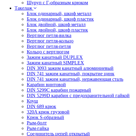
Шуруп с Г-образным крюком
Такелаж
Блок одинарный, шкиф металл
Блок одинарный, шкиф пластик
Блок двойной, шкиф металл
Блок двойной, шкиф пластик
Вертлюг петля-вилка
Вертлюг петля-кольцо
Вертлюг петля-петля
Кольцо с вертлюгом
Зажим канатный DUPLEX
Зажим канатный SIMPLEX
DIN 3093 зажим канатный алюминиевый
DIN 741 зажим канатный, покрытие цинк
DIN 741 зажим канатный, нержавеющая сталь
Карабин винтовой
DIN 5299C карабин пожарный
DIN 5299D карабин с предохранительной гайкой
Коуш
DIN 689 крюк
320A крюк грузовой
Крюк S-образный
Рым-болт
Рым-гайка
Соединитель цепей открытый