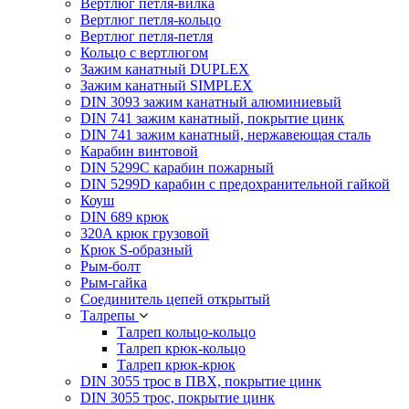
Вертлюг петля-вилка
Вертлюг петля-кольцо
Вертлюг петля-петля
Кольцо с вертлюгом
Зажим канатный DUPLEX
Зажим канатный SIMPLEX
DIN 3093 зажим канатный алюминиевый
DIN 741 зажим канатный, покрытие цинк
DIN 741 зажим канатный, нержавеющая сталь
Карабин винтовой
DIN 5299C карабин пожарный
DIN 5299D карабин с предохранительной гайкой
Коуш
DIN 689 крюк
320A крюк грузовой
Крюк S-образный
Рым-болт
Рым-гайка
Соединитель цепей открытый
Талрепы
Талреп кольцо-кольцо
Талреп крюк-кольцо
Талреп крюк-крюк
DIN 3055 трос в ПВХ, покрытие цинк
DIN 3055 трос, покрытие цинк