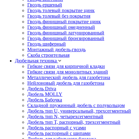
Гвоздь ершеный
Гвоздь толевый покрытие цинк
Гвоздь толевый без покрытия
Гвоздь финишный покрытие цинк
Гвоздь финишный омедненный
Гвоздь финишный латунированный
Гвоздь финишный бронзированный
Гвоздь шиферный
Монтажный дюбель-гвоздь
Скоба строительная
Дюбельная техника
Гибкие связи для кирпичной кладки
Гибкие связи для монолитных зданий
Металлический дюбель для газобетона
Нейлоновый дюбель для газобетона
Дюбель Driva
Дюбель MOLLY
Дюбель Бабочка
Складной пружинный дюбель с полукольцом
Дюбель тип U, универсальный, трехсегментный
Дюбель тип N, четырехсегментный
Дюбель тип T, распорный, трехсегментный
Дюбель распорный с усами
Дюбель распорный с шипами
Дюбель для кабельного бандажа