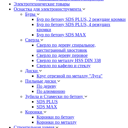
Электротехнические товары
Оснастка для электроинструмента
Буры
Бур по бетону SDS PLUS, 2 режущие кромки
Бур по бетону SDS PLUS, 4 режущих
кромки
Бур по бетону SDS MAX
Сверла
Сверло по дереву спиральное,
шестигранный хвостовик
Сверло по дереву перовое
Сверло по металлу HSS DIN 338
Сверло по кафелю и стеклу
Диски
Круг отрезной по металлу "Луга"
Пильные диски
По дереву
По алюминию
Зубила и Стамески по бетону
SDS PLUS
SDS MAX
Коронки
Коронки по бетону
Коронки по металлу
Строительная химия