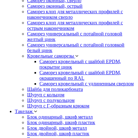
Саморез оконный, сверло
Саморез оконный, острый
Саморез клоп для металлических профилей с
наконечником сверло
Саморез клоп для металлических профилей с
острым наконечником
Саморез универсальный с потайной головой
желтый цинк
Саморез универсальный с потайной головкой
белый цинк
Кровельные саморезы
Саморез кровельный с шайбой EPDM,
покрытие цинк
Саморез кровельный с шайбой EPDM,
окрашенный по RAL
Саморез кровельный с удлиненным сверлом
Шайба для поликарбоната
Шуруп с кольцом
Шуруп с полукольцом
Шуруп с Г-образным крюком
Такелаж
Блок одинарный, шкиф металл
Блок одинарный, шкиф пластик
Блок двойной, шкиф металл
Блок двойной, шкиф пластик