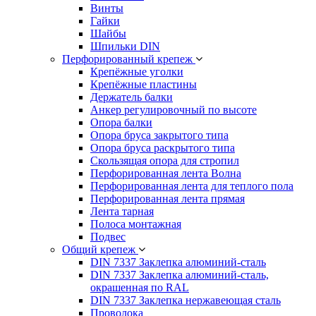
Винты
Гайки
Шайбы
Шпильки DIN
Перфорированный крепеж
Крепёжные уголки
Крепёжные пластины
Держатель балки
Анкер регулировочный по высоте
Опора балки
Опора бруса закрытого типа
Опора бруса раскрытого типа
Скользящая опора для стропил
Перфорированная лента Волна
Перфорированная лента для теплого пола
Перфорированная лента прямая
Лента тарная
Полоса монтажная
Подвес
Общий крепеж
DIN 7337 Заклепка алюминий-сталь
DIN 7337 Заклепка алюминий-сталь,
окрашенная по RAL
DIN 7337 Заклепка нержавеющая сталь
Проволока