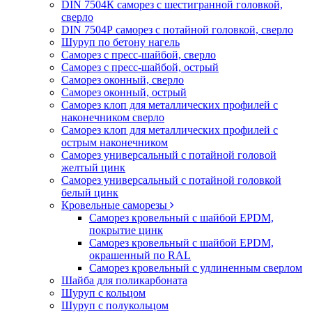
DIN 7504К саморез с шестигранной головкой,
сверло
DIN 7504Р саморез с потайной головкой, сверло
Шуруп по бетону нагель
Саморез с пресс-шайбой, сверло
Саморез с пресс-шайбой, острый
Саморез оконный, сверло
Саморез оконный, острый
Саморез клоп для металлических профилей с
наконечником сверло
Саморез клоп для металлических профилей с
острым наконечником
Саморез универсальный с потайной головой
желтый цинк
Саморез универсальный с потайной головкой
белый цинк
Кровельные саморезы
Саморез кровельный с шайбой EPDM,
покрытие цинк
Саморез кровельный с шайбой EPDM,
окрашенный по RAL
Саморез кровельный с удлиненным сверлом
Шайба для поликарбоната
Шуруп с кольцом
Шуруп с полукольцом