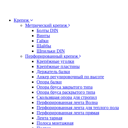
Крепеж
Метрический крепеж
Болты DIN
Винты
Гайки
Шайбы
Шпильки DIN
Перфорированный крепеж
Крепёжные уголки
Крепёжные пластины
Держатель балки
Анкер регулировочный по высоте
Опора балки
Опора бруса закрытого типа
Опора бруса раскрытого типа
Скользящая опора для стропил
Перфорированная лента Волна
Перфорированная лента для теплого пола
Перфорированная лента прямая
Лента тарная
Полоса монтажная