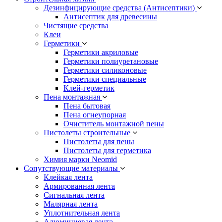
Дезинфицирующие средства (Антисептики)
Антисептик для древесины
Чистящие средства
Клеи
Герметики
Герметики акриловые
Герметики полиуретановые
Герметики силиконовые
Герметики специальные
Клей-герметик
Пена монтажная
Пена бытовая
Пена огнеупорная
Очиститель монтажной пены
Пистолеты строительные
Пистолеты для пены
Пистолеты для герметика
Химия марки Neomid
Сопутствующие материалы
Клейкая лента
Армированная лента
Сигнальная лента
Малярная лента
Уплотнительная лента
Алюминиевая лента