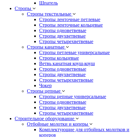
Шпатель
Стропы
Стропы текстильные
Стропы ленточные петлевые
Стропы ленточные кольцевые
Стропы одноветвевые
Стропы двухветвевые
Стропы четырехветвевые
Стропы канатные
Стропы петлевые универсальные
Стропы кольцевые
Ветвь канатная коуш-коуш
Стропы одноветвевые
Стропы двухветвевые
Стропы четырехветвевые
Чокер
Стропы цепные
Стропы цепные универсальные
Стропы одноветвевые
Стропы двухветвевые
Стропы четырехветвевые
Строительное оборудование
Отбойные молотки и коперы
Комплектующие для отбойных молотков и
коперов