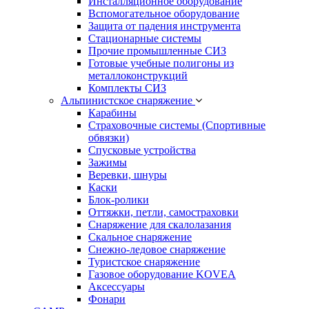
Инсталляционное оборудование
Вспомогательное оборудование
Защита от падения инструмента
Стационарные системы
Прочие промышленные СИЗ
Готовые учебные полигоны из
металлоконструкций
Комплекты СИЗ
Альпинистское снаряжение
Карабины
Страховочные системы (Спортивные
обвязки)
Спусковые устройства
Зажимы
Веревки, шнуры
Каски
Блок-ролики
Оттяжки, петли, самостраховки
Снаряжение для скалолазания
Скальное снаряжение
Снежно-ледовое снаряжение
Туристское снаряжение
Газовое оборудование KOVEA
Аксессуары
Фонари