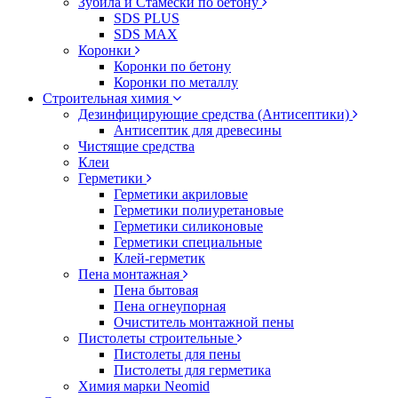
Зубила и Стамески по бетону
SDS PLUS
SDS MAX
Коронки
Коронки по бетону
Коронки по металлу
Строительная химия
Дезинфицирующие средства (Антисептики)
Антисептик для древесины
Чистящие средства
Клеи
Герметики
Герметики акриловые
Герметики полиуретановые
Герметики силиконовые
Герметики специальные
Клей-герметик
Пена монтажная
Пена бытовая
Пена огнеупорная
Очиститель монтажной пены
Пистолеты строительные
Пистолеты для пены
Пистолеты для герметика
Химия марки Neomid