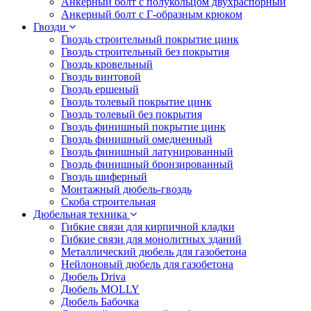
Анкерный болт с полукольцом двухраспорный
Анкерный болт с Г-образным крюком
Гвозди
Гвоздь строительный покрытие цинк
Гвоздь строительный без покрытия
Гвоздь кровельный
Гвоздь винтовой
Гвоздь ершеный
Гвоздь толевый покрытие цинк
Гвоздь толевый без покрытия
Гвоздь финишный покрытие цинк
Гвоздь финишный омедненный
Гвоздь финишный латунированный
Гвоздь финишный бронзированный
Гвоздь шиферный
Монтажный дюбель-гвоздь
Скоба строительная
Дюбельная техника
Гибкие связи для кирпичной кладки
Гибкие связи для монолитных зданий
Металлический дюбель для газобетона
Нейлоновый дюбель для газобетона
Дюбель Driva
Дюбель MOLLY
Дюбель Бабочка