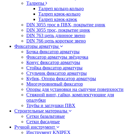
Талрепы
Талреп кольцо-кольцо
Талреп крюк-кольцо
Талреп крюк-крюк
DIN 3055 трос в ПВХ, покрытие цинк
DIN 3055 трос, покрытие цинк
DIN 763 цепь длинное звено
DIN 766 цепь короткое звено
Фиксаторы арматуры
Бочка фиксатор арматуры
Фиксатор арматуры звёздочка
Конус фиксатор арматуры
Стойка фиксатор арматуры
Стульчик фиксатор арматуры
Кубик, Опора фиксатор арматуры
Многоуровневый фиксатор
Опоры для установки на сыпучие поверхности
Стяжной винт, гайки, комплектующие для
опалубки
Трубы и заглушки ПВХ
Строительные материалы
Сетки базальтовые
Сетки фасадные
Ручной инструмент
Инструмент KNIPEX