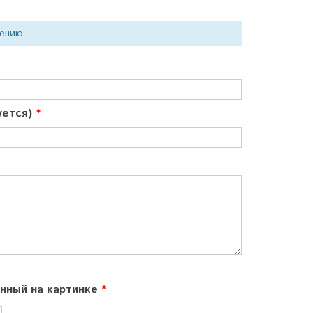
нению
куется)
ённый на картинке