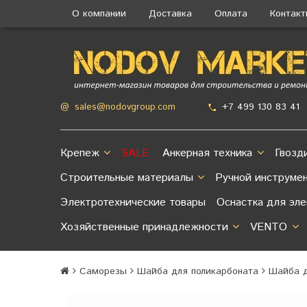
О компании
Доставка
Оплата
Контак
+7 499 130 83 41
@
sales@nodovgroup.com
Крепеж
SALE
Анкерная техника
Гвозд
Строительные материалы
Ручной инструме
Электротехнические товары
Оснастка для эл
Хозяйственные принадлежности
VENTO
Саморезы
Шайба для поликарбоната
Шайба д