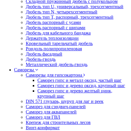
Складной пружинный дюбель с полукольцом
Дюбель тип U, универсальный, трехсегментный
Дюбель тип N, четырехсегментный
Дюбель тип T, распорный, трехсегментный
Дюбель распорный с усами
Дюбель распорный с шипами
Дюбель для кабельного бандажа
Держатель теплоизоляции
Кровельный тарельчатый дюбель
Рондоль полипропиленовая
Дюбель фасадный
Дюбель-гвоздь
Металлический дюбель-гвоздь
Саморезы
Саморезы для гипсокартона
Саморез гипс и металл оксид, частый шаг
Саморез гипс и дерево оксид, крупный шаг
Саморез гипс и дерево желтый цинк,
крупный шаг
DIN 571 глухарь, шуруп для лаг и реек
Саморез для сэндвич-панелей
Саморез для аквапанелей
Саморез для ГВЛ
Крепеж для строительных лесов
Винт-конфирмат