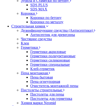
Зубила и Стамески по бетону
SDS PLUS
SDS MAX
Коронки
Коронки по бетону
Коронки по металлу
Строительная химия
Дезинфицирующие средства (Антисептики)
Антисептик для древесины
Чистящие средства
Клеи
Герметики
Герметики акриловые
Герметики полиуретановые
Герметики силиконовые
Герметики специальные
Клей-герметик
Пена монтажная
Пена бытовая
Пена огнеупорная
Очиститель монтажной пены
Пистолеты строительные
Пистолеты для пены
Пистолеты для герметика
Химия марки Neomid