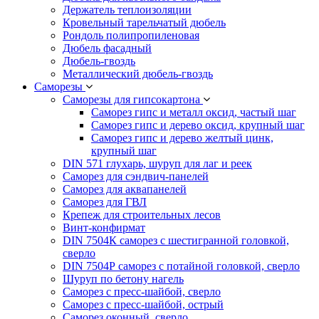
Держатель теплоизоляции
Кровельный тарельчатый дюбель
Рондоль полипропиленовая
Дюбель фасадный
Дюбель-гвоздь
Металлический дюбель-гвоздь
Саморезы
Саморезы для гипсокартона
Саморез гипс и металл оксид, частый шаг
Саморез гипс и дерево оксид, крупный шаг
Саморез гипс и дерево желтый цинк,
крупный шаг
DIN 571 глухарь, шуруп для лаг и реек
Саморез для сэндвич-панелей
Саморез для аквапанелей
Саморез для ГВЛ
Крепеж для строительных лесов
Винт-конфирмат
DIN 7504К саморез с шестигранной головкой,
сверло
DIN 7504Р саморез с потайной головкой, сверло
Шуруп по бетону нагель
Саморез с пресс-шайбой, сверло
Саморез с пресс-шайбой, острый
Саморез оконный, сверло