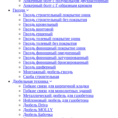
Анкерный болт с полукольцом двухраспорный
Анкерный болт с Г-образным крюком
Гвозди
Гвоздь строительный покрытие цинк
Гвоздь строительный без покрытия
Гвоздь кровельный
Гвоздь винтовой
Гвоздь ершеный
Гвоздь толевый покрытие цинк
Гвоздь толевый без покрытия
Гвоздь финишный покрытие цинк
Гвоздь финишный омедненный
Гвоздь финишный латунированный
Гвоздь финишный бронзированный
Гвоздь шиферный
Монтажный дюбель-гвоздь
Скоба строительная
Дюбельная техника
Гибкие связи для кирпичной кладки
Гибкие связи для монолитных зданий
Металлический дюбель для газобетона
Нейлоновый дюбель для газобетона
Дюбель Driva
Дюбель MOLLY
Дюбель Бабочка