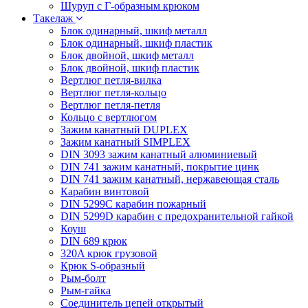
Шуруп с Г-образным крюком
Такелаж
Блок одинарный, шкиф металл
Блок одинарный, шкиф пластик
Блок двойной, шкиф металл
Блок двойной, шкиф пластик
Вертлюг петля-вилка
Вертлюг петля-кольцо
Вертлюг петля-петля
Кольцо с вертлюгом
Зажим канатный DUPLEX
Зажим канатный SIMPLEX
DIN 3093 зажим канатный алюминиевый
DIN 741 зажим канатный, покрытие цинк
DIN 741 зажим канатный, нержавеющая сталь
Карабин винтовой
DIN 5299C карабин пожарный
DIN 5299D карабин с предохранительной гайкой
Коуш
DIN 689 крюк
320A крюк грузовой
Крюк S-образный
Рым-болт
Рым-гайка
Соединитель цепей открытый