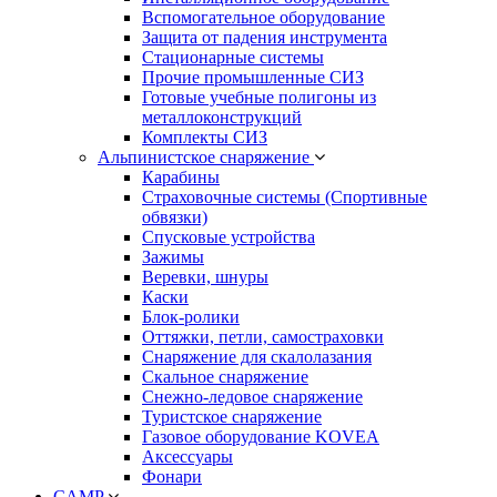
Вспомогательное оборудование
Защита от падения инструмента
Стационарные системы
Прочие промышленные СИЗ
Готовые учебные полигоны из
металлоконструкций
Комплекты СИЗ
Альпинистское снаряжение
Карабины
Страховочные системы (Спортивные
обвязки)
Спусковые устройства
Зажимы
Веревки, шнуры
Каски
Блок-ролики
Оттяжки, петли, самостраховки
Снаряжение для скалолазания
Скальное снаряжение
Снежно-ледовое снаряжение
Туристское снаряжение
Газовое оборудование KOVEA
Аксессуары
Фонари
CAMP