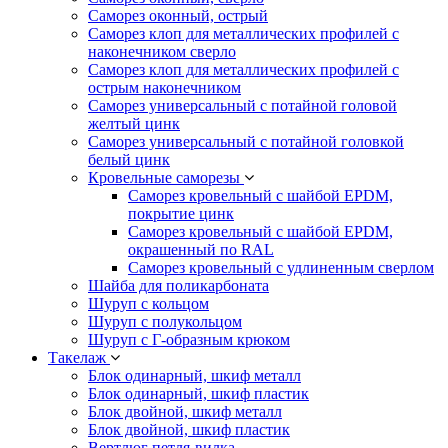
Саморез оконный, острый
Саморез клоп для металлических профилей с
наконечником сверло
Саморез клоп для металлических профилей с
острым наконечником
Саморез универсальный с потайной головой
желтый цинк
Саморез универсальный с потайной головкой
белый цинк
Кровельные саморезы
Саморез кровельный с шайбой EPDM,
покрытие цинк
Саморез кровельный с шайбой EPDM,
окрашенный по RAL
Саморез кровельный с удлиненным сверлом
Шайба для поликарбоната
Шуруп с кольцом
Шуруп с полукольцом
Шуруп с Г-образным крюком
Такелаж
Блок одинарный, шкиф металл
Блок одинарный, шкиф пластик
Блок двойной, шкиф металл
Блок двойной, шкиф пластик
Вертлюг петля-вилка