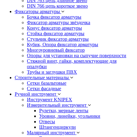
DIN 763 цепь длинное звено
DIN 766 цепь короткое звено
Фиксаторы арматуры
Бочка фиксатор арматуры
Фиксатор арматуры звёздочка
Конус фиксатор арматуры
Стойка фиксатор арматуры
Стульчик фиксатор арматуры
Кубик, Опора фиксатор арматуры
Многоуровневый фиксатор
Опоры для установки на сыпучие поверхности
Стяжной винт, гайки, комплектующие для
опалубки
Трубы и заглушки ПВХ
Строительные материалы
Сетки базальтовые
Сетки фасадные
Ручной инструмент
Инструмент KNIPEX
Измерительный инструмент
Рулетки, мерные ленты
Уровни, линейки, угольники
Отвесы
Штангенциркули
Малярный инструмент