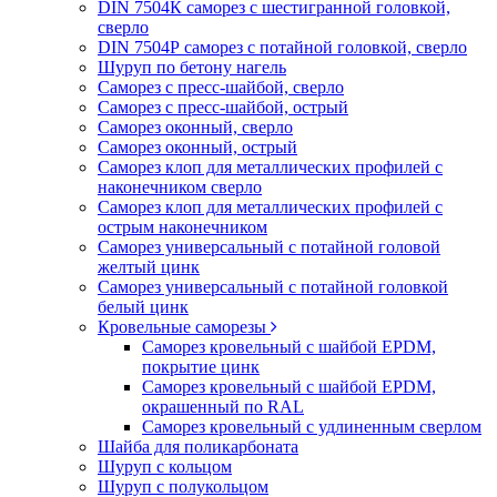
DIN 7504К саморез с шестигранной головкой,
сверло
DIN 7504Р саморез с потайной головкой, сверло
Шуруп по бетону нагель
Саморез с пресс-шайбой, сверло
Саморез с пресс-шайбой, острый
Саморез оконный, сверло
Саморез оконный, острый
Саморез клоп для металлических профилей с
наконечником сверло
Саморез клоп для металлических профилей с
острым наконечником
Саморез универсальный с потайной головой
желтый цинк
Саморез универсальный с потайной головкой
белый цинк
Кровельные саморезы
Саморез кровельный с шайбой EPDM,
покрытие цинк
Саморез кровельный с шайбой EPDM,
окрашенный по RAL
Саморез кровельный с удлиненным сверлом
Шайба для поликарбоната
Шуруп с кольцом
Шуруп с полукольцом