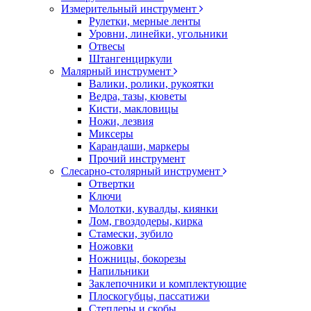
Измерительный инструмент
Рулетки, мерные ленты
Уровни, линейки, угольники
Отвесы
Штангенциркули
Малярный инструмент
Валики, ролики, рукоятки
Ведра, тазы, кюветы
Кисти, макловицы
Ножи, лезвия
Миксеры
Карандаши, маркеры
Прочий инструмент
Слесарно-столярный инструмент
Отвертки
Ключи
Молотки, кувалды, киянки
Лом, гвоздодеры, кирка
Стамески, зубило
Ножовки
Ножницы, бокорезы
Напильники
Заклепочники и комплектующие
Плоскогубцы, пассатижи
Степлеры и скобы