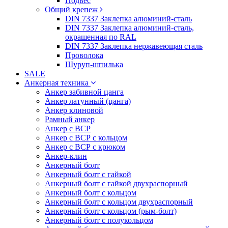
Подвес
Общий крепеж
DIN 7337 Заклепка алюминий-сталь
DIN 7337 Заклепка алюминий-сталь,
окрашенная по RAL
DIN 7337 Заклепка нержавеющая сталь
Проволока
Шуруп-шпилька
SALE
Анкерная техника
Анкер забивной цанга
Анкер латунный (цанга)
Анкер клиновой
Рамный анкер
Анкер с ВСР
Анкер с ВСР с кольцом
Анкер с ВСР с крюком
Анкер-клин
Анкерный болт
Анкерный болт с гайкой
Анкерный болт с гайкой двухраспорный
Анкерный болт с кольцом
Анкерный болт с кольцом двухраспорный
Анкерный болт с кольцом (рым-болт)
Анкерный болт с полукольцом