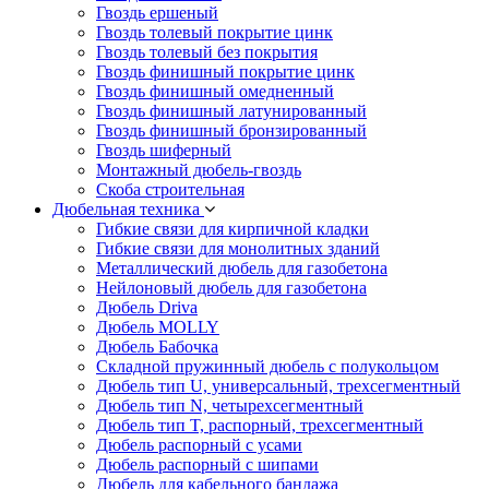
Гвоздь ершеный
Гвоздь толевый покрытие цинк
Гвоздь толевый без покрытия
Гвоздь финишный покрытие цинк
Гвоздь финишный омедненный
Гвоздь финишный латунированный
Гвоздь финишный бронзированный
Гвоздь шиферный
Монтажный дюбель-гвоздь
Скоба строительная
Дюбельная техника
Гибкие связи для кирпичной кладки
Гибкие связи для монолитных зданий
Металлический дюбель для газобетона
Нейлоновый дюбель для газобетона
Дюбель Driva
Дюбель MOLLY
Дюбель Бабочка
Складной пружинный дюбель с полукольцом
Дюбель тип U, универсальный, трехсегментный
Дюбель тип N, четырехсегментный
Дюбель тип T, распорный, трехсегментный
Дюбель распорный с усами
Дюбель распорный с шипами
Дюбель для кабельного бандажа