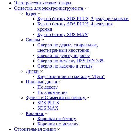
Электротехнические товары
Оснастка для электроинструмента
Буры
Бур по бетону SDS PLUS, 2 режущие кромки
Бур по бетону SDS PLUS, 4 режущих
кромки
Бур по бетону SDS MAX
Сверла
Сверло по дереву спиральное,
шестигранный хвостовик
Сверло по дереву перовое
Сверло по металлу HSS DIN 338
Сверло по кафелю и стеклу
Диски
Круг отрезной по металлу "Луга"
Пильные диски
По дереву
По алюминию
Зубила и Стамески по бетону
SDS PLUS
SDS MAX
Коронки
Коронки по бетону
Коронки по металлу
Строительная химия