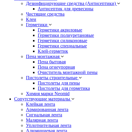
Дезинфицирующие средства (Антисептики)
Антисептик для древесины
Чистящие средства
Клеи
Герметики
Герметики акриловые
Герметики полиуретановые
Герметики силиконовые
Герметики специальные
Клей-герметик
Пена монтажная
Пена бытовая
Пена огнеупорная
Очиститель монтажной пены
Пистолеты строительные
Пистолеты для пены
Пистолеты для герметика
Химия марки Neomid
Сопутствующие материалы
Клейкая лента
Армированная лента
Сигнальная лента
Малярная лента
Уплотнительная лента
Алюминиевая лента