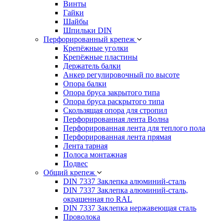
Винты
Гайки
Шайбы
Шпильки DIN
Перфорированный крепеж
Крепёжные уголки
Крепёжные пластины
Держатель балки
Анкер регулировочный по высоте
Опора балки
Опора бруса закрытого типа
Опора бруса раскрытого типа
Скользящая опора для стропил
Перфорированная лента Волна
Перфорированная лента для теплого пола
Перфорированная лента прямая
Лента тарная
Полоса монтажная
Подвес
Общий крепеж
DIN 7337 Заклепка алюминий-сталь
DIN 7337 Заклепка алюминий-сталь,
окрашенная по RAL
DIN 7337 Заклепка нержавеющая сталь
Проволока