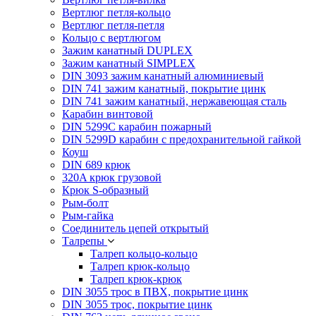
Вертлюг петля-кольцо
Вертлюг петля-петля
Кольцо с вертлюгом
Зажим канатный DUPLEX
Зажим канатный SIMPLEX
DIN 3093 зажим канатный алюминиевый
DIN 741 зажим канатный, покрытие цинк
DIN 741 зажим канатный, нержавеющая сталь
Карабин винтовой
DIN 5299C карабин пожарный
DIN 5299D карабин с предохранительной гайкой
Коуш
DIN 689 крюк
320A крюк грузовой
Крюк S-образный
Рым-болт
Рым-гайка
Соединитель цепей открытый
Талрепы
Талреп кольцо-кольцо
Талреп крюк-кольцо
Талреп крюк-крюк
DIN 3055 трос в ПВХ, покрытие цинк
DIN 3055 трос, покрытие цинк