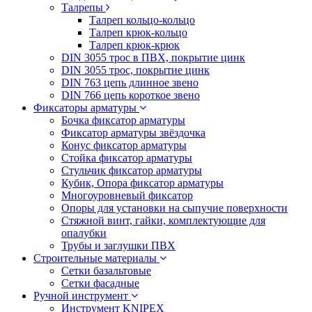
Талрепы
Талреп кольцо-кольцо
Талреп крюк-кольцо
Талреп крюк-крюк
DIN 3055 трос в ПВХ, покрытие цинк
DIN 3055 трос, покрытие цинк
DIN 763 цепь длинное звено
DIN 766 цепь короткое звено
Фиксаторы арматуры
Бочка фиксатор арматуры
Фиксатор арматуры звёздочка
Конус фиксатор арматуры
Стойка фиксатор арматуры
Стульчик фиксатор арматуры
Кубик, Опора фиксатор арматуры
Многоуровневый фиксатор
Опоры для установки на сыпучие поверхности
Стяжной винт, гайки, комплектующие для
опалубки
Трубы и заглушки ПВХ
Строительные материалы
Сетки базальтовые
Сетки фасадные
Ручной инструмент
Инструмент KNIPEX