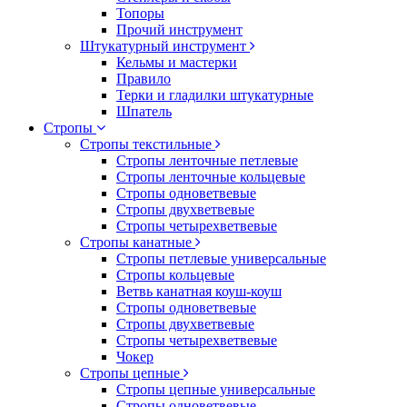
Топоры
Прочий инструмент
Штукатурный инструмент
Кельмы и мастерки
Правило
Терки и гладилки штукатурные
Шпатель
Стропы
Стропы текстильные
Стропы ленточные петлевые
Стропы ленточные кольцевые
Стропы одноветвевые
Стропы двухветвевые
Стропы четырехветвевые
Стропы канатные
Стропы петлевые универсальные
Стропы кольцевые
Ветвь канатная коуш-коуш
Стропы одноветвевые
Стропы двухветвевые
Стропы четырехветвевые
Чокер
Стропы цепные
Стропы цепные универсальные
Стропы одноветвевые