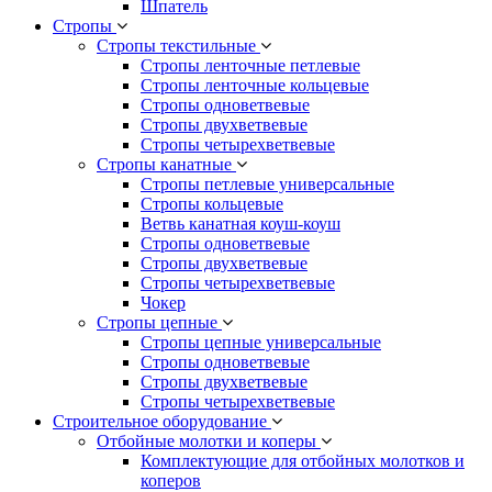
Шпатель
Стропы
Стропы текстильные
Стропы ленточные петлевые
Стропы ленточные кольцевые
Стропы одноветвевые
Стропы двухветвевые
Стропы четырехветвевые
Стропы канатные
Стропы петлевые универсальные
Стропы кольцевые
Ветвь канатная коуш-коуш
Стропы одноветвевые
Стропы двухветвевые
Стропы четырехветвевые
Чокер
Стропы цепные
Стропы цепные универсальные
Стропы одноветвевые
Стропы двухветвевые
Стропы четырехветвевые
Строительное оборудование
Отбойные молотки и коперы
Комплектующие для отбойных молотков и
коперов