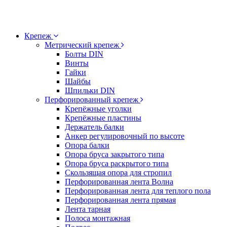
Крепеж
Метрический крепеж
Болты DIN
Винты
Гайки
Шайбы
Шпильки DIN
Перфорированный крепеж
Крепёжные уголки
Крепёжные пластины
Держатель балки
Анкер регулировочный по высоте
Опора балки
Опора бруса закрытого типа
Опора бруса раскрытого типа
Скользящая опора для стропил
Перфорированная лента Волна
Перфорированная лента для теплого пола
Перфорированная лента прямая
Лента тарная
Полоса монтажная