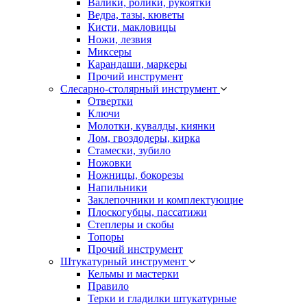
Валики, ролики, рукоятки
Ведра, тазы, кюветы
Кисти, макловицы
Ножи, лезвия
Миксеры
Карандаши, маркеры
Прочий инструмент
Слесарно-столярный инструмент
Отвертки
Ключи
Молотки, кувалды, киянки
Лом, гвоздодеры, кирка
Стамески, зубило
Ножовки
Ножницы, бокорезы
Напильники
Заклепочники и комплектующие
Плоскогубцы, пассатижи
Степлеры и скобы
Топоры
Прочий инструмент
Штукатурный инструмент
Кельмы и мастерки
Правило
Терки и гладилки штукатурные