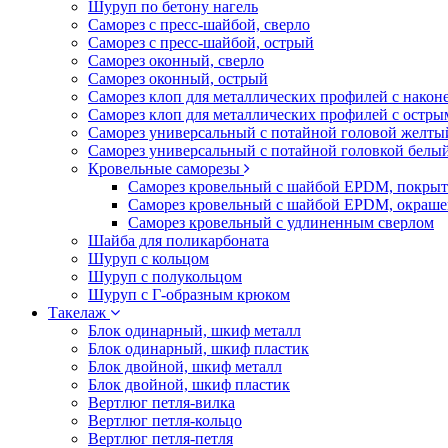
Шуруп по бетону нагель
Саморез с пресс-шайбой, сверло
Саморез с пресс-шайбой, острый
Саморез оконный, сверло
Саморез оконный, острый
Саморез клоп для металлических профилей с након
Саморез клоп для металлических профилей с остр
Саморез универсальный с потайной головой желты
Саморез универсальный с потайной головкой белы
Кровельные саморезы
Саморез кровельный с шайбой EPDM, покрыт
Саморез кровельный с шайбой EPDM, окраш
Саморез кровельный с удлиненным сверлом
Шайба для поликарбоната
Шуруп с кольцом
Шуруп с полукольцом
Шуруп с Г-образным крюком
Такелаж
Блок одинарный, шкиф металл
Блок одинарный, шкиф пластик
Блок двойной, шкиф металл
Блок двойной, шкиф пластик
Вертлюг петля-вилка
Вертлюг петля-кольцо
Вертлюг петля-петля