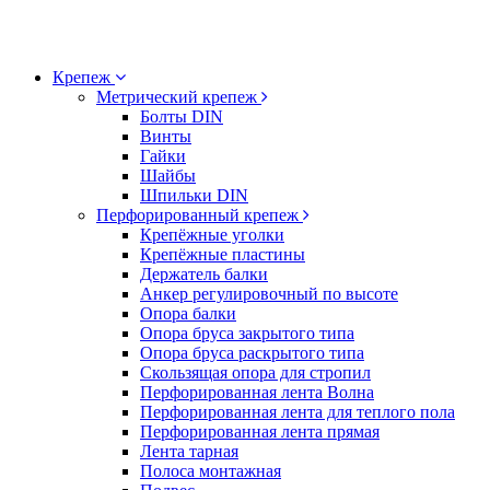
Крепеж
Метрический крепеж
Болты DIN
Винты
Гайки
Шайбы
Шпильки DIN
Перфорированный крепеж
Крепёжные уголки
Крепёжные пластины
Держатель балки
Анкер регулировочный по высоте
Опора балки
Опора бруса закрытого типа
Опора бруса раскрытого типа
Скользящая опора для стропил
Перфорированная лента Волна
Перфорированная лента для теплого пола
Перфорированная лента прямая
Лента тарная
Полоса монтажная