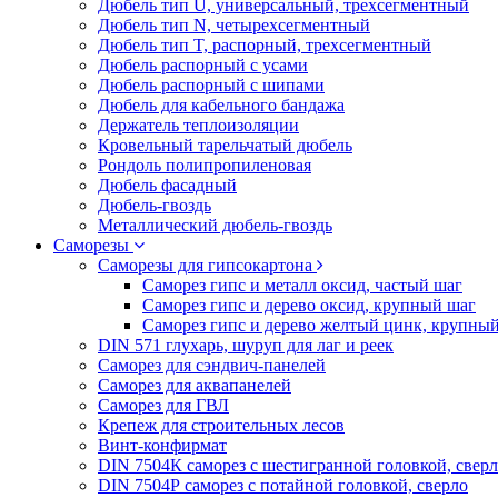
Дюбель тип U, универсальный, трехсегментный
Дюбель тип N, четырехсегментный
Дюбель тип T, распорный, трехсегментный
Дюбель распорный с усами
Дюбель распорный с шипами
Дюбель для кабельного бандажа
Держатель теплоизоляции
Кровельный тарельчатый дюбель
Рондоль полипропиленовая
Дюбель фасадный
Дюбель-гвоздь
Металлический дюбель-гвоздь
Саморезы
Саморезы для гипсокартона
Саморез гипс и металл оксид, частый шаг
Саморез гипс и дерево оксид, крупный шаг
Саморез гипс и дерево желтый цинк, крупны
DIN 571 глухарь, шуруп для лаг и реек
Саморез для сэндвич-панелей
Саморез для аквапанелей
Саморез для ГВЛ
Крепеж для строительных лесов
Винт-конфирмат
DIN 7504К саморез с шестигранной головкой, свер
DIN 7504Р саморез с потайной головкой, сверло