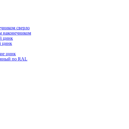
ечником сверло
ым наконечником
й цинк
й цинк
ие цинк
енный по RAL