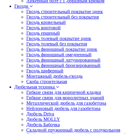
Анкерный болт с Г-образным крюком
Гвозди
Гвоздь строительный покрытие цинк
Гвоздь строительный без покрытия
Гвоздь кровельный
Гвоздь винтовой
Гвоздь ершеный
Гвоздь толевый покрытие цинк
Гвоздь толевый без покрытия
Гвоздь финишный покрытие цинк
Гвоздь финишный омедненный
Гвоздь финишный латунированный
Гвоздь финишный бронзированный
Гвоздь шиферный
Монтажный дюбель-гвоздь
Скоба строительная
Дюбельная техника
Гибкие связи для кирпичной кладки
Гибкие связи для монолитных зданий
Металлический дюбель для газобетона
Нейлоновый дюбель для газобетона
Дюбель Driva
Дюбель MOLLY
Дюбель Бабочка
Складной пружинный дюбель с полукольцом