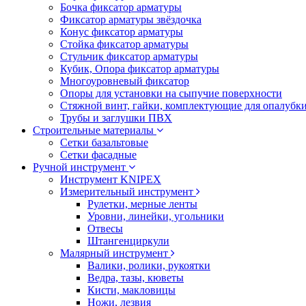
Бочка фиксатор арматуры
Фиксатор арматуры звёздочка
Конус фиксатор арматуры
Стойка фиксатор арматуры
Стульчик фиксатор арматуры
Кубик, Опора фиксатор арматуры
Многоуровневый фиксатор
Опоры для установки на сыпучие поверхности
Стяжной винт, гайки, комплектующие для опалубк
Трубы и заглушки ПВХ
Строительные материалы
Сетки базальтовые
Сетки фасадные
Ручной инструмент
Инструмент KNIPEX
Измерительный инструмент
Рулетки, мерные ленты
Уровни, линейки, угольники
Отвесы
Штангенциркули
Малярный инструмент
Валики, ролики, рукоятки
Ведра, тазы, кюветы
Кисти, макловицы
Ножи, лезвия