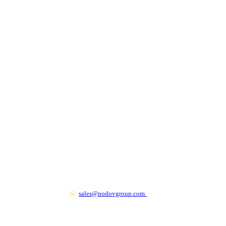
+7 499 130 83 41
@
sales@nodovgroup.com