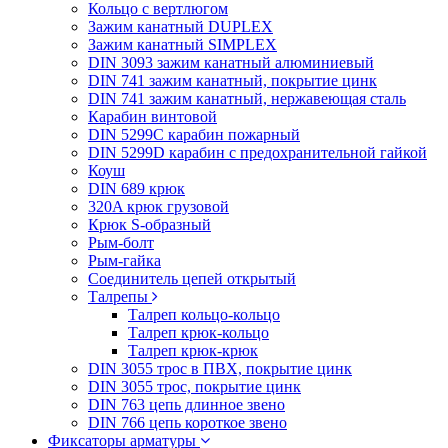
Кольцо с вертлюгом
Зажим канатный DUPLEX
Зажим канатный SIMPLEX
DIN 3093 зажим канатный алюминиевый
DIN 741 зажим канатный, покрытие цинк
DIN 741 зажим канатный, нержавеющая сталь
Карабин винтовой
DIN 5299C карабин пожарный
DIN 5299D карабин с предохранительной гайкой
Коуш
DIN 689 крюк
320A крюк грузовой
Крюк S-образный
Рым-болт
Рым-гайка
Соединитель цепей открытый
Талрепы
Талреп кольцо-кольцо
Талреп крюк-кольцо
Талреп крюк-крюк
DIN 3055 трос в ПВХ, покрытие цинк
DIN 3055 трос, покрытие цинк
DIN 763 цепь длинное звено
DIN 766 цепь короткое звено
Фиксаторы арматуры