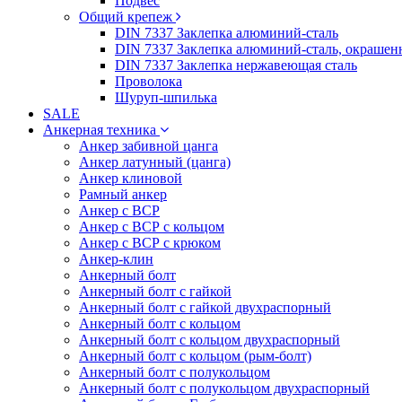
Подвес
Общий крепеж
DIN 7337 Заклепка алюминий-сталь
DIN 7337 Заклепка алюминий-сталь, окрашен
DIN 7337 Заклепка нержавеющая сталь
Проволока
Шуруп-шпилька
SALE
Анкерная техника
Анкер забивной цанга
Анкер латунный (цанга)
Анкер клиновой
Рамный анкер
Анкер с ВСР
Анкер с ВСР с кольцом
Анкер с ВСР с крюком
Анкер-клин
Анкерный болт
Анкерный болт с гайкой
Анкерный болт с гайкой двухраспорный
Анкерный болт с кольцом
Анкерный болт с кольцом двухраспорный
Анкерный болт с кольцом (рым-болт)
Анкерный болт с полукольцом
Анкерный болт с полукольцом двухраспорный