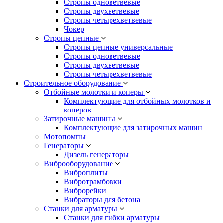
Стропы одноветвевые
Стропы двухветвевые
Стропы четырехветвевые
Чокер
Стропы цепные
Стропы цепные универсальные
Стропы одноветвевые
Стропы двухветвевые
Стропы четырехветвевые
Строительное оборудование
Отбойные молотки и коперы
Комплектующие для отбойных молотков и
коперов
Затирочные машины
Комплектующие для затирочных машин
Мотопомпы
Генераторы
Дизель генераторы
Виброоборудование
Виброплиты
Вибротрамбовки
Виброрейки
Вибраторы для бетона
Станки для арматуры
Станки для гибки арматуры