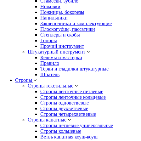
Стамески, зубило
Ножовки
Ножницы, бокорезы
Напильники
Заклепочники и комплектующие
Плоскогубцы, пассатижи
Степлеры и скобы
Топоры
Прочий инструмент
Штукатурный инструмент
Кельмы и мастерки
Правило
Терки и гладилки штукатурные
Шпатель
Стропы
Стропы текстильные
Стропы ленточные петлевые
Стропы ленточные кольцевые
Стропы одноветвевые
Стропы двухветвевые
Стропы четырехветвевые
Стропы канатные
Стропы петлевые универсальные
Стропы кольцевые
Ветвь канатная коуш-коуш