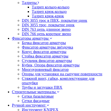
Талрепы
Талреп кольцо-кольцо
Талреп крюк-кольцо
Талреп крюк-крюк
DIN 3055 трос в ПВХ, покрытие цинк
DIN 3055 трос, покрытие цинк
DIN 763 цепь длинное звено
DIN 766 цепь короткое звено
Фиксаторы арматуры
Бочка фиксатор арматуры
Фиксатор арматуры звёздочка
Конус фиксатор арматуры
Стойка фиксатор арматуры
Стульчик фиксатор арматуры
Кубик, Опора фиксатор арматуры
Многоуровневый фиксатор
Опоры для установки на сыпучие поверхности
Стяжной винт, гайки, комплектующие для
опалубки
Трубы и заглушки ПВХ
Строительные материалы
Сетки базальтовые
Сетки фасадные
Ручной инструмент
Инструмент KNIPEX