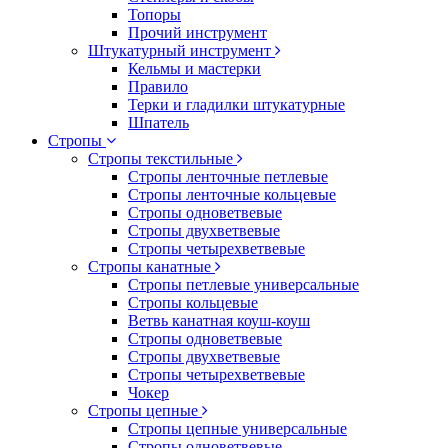
Топоры
Прочий инструмент
Штукатурный инструмент
Кельмы и мастерки
Правило
Терки и гладилки штукатурные
Шпатель
Стропы
Стропы текстильные
Стропы ленточные петлевые
Стропы ленточные кольцевые
Стропы одноветвевые
Стропы двухветвевые
Стропы четырехветвевые
Стропы канатные
Стропы петлевые универсальные
Стропы кольцевые
Ветвь канатная коуш-коуш
Стропы одноветвевые
Стропы двухветвевые
Стропы четырехветвевые
Чокер
Стропы цепные
Стропы цепные универсальные
Стропы одноветвевые