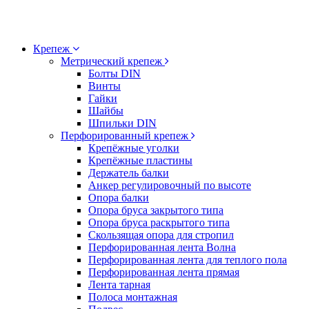
Крепеж
Метрический крепеж
Болты DIN
Винты
Гайки
Шайбы
Шпильки DIN
Перфорированный крепеж
Крепёжные уголки
Крепёжные пластины
Держатель балки
Анкер регулировочный по высоте
Опора балки
Опора бруса закрытого типа
Опора бруса раскрытого типа
Скользящая опора для стропил
Перфорированная лента Волна
Перфорированная лента для теплого пола
Перфорированная лента прямая
Лента тарная
Полоса монтажная