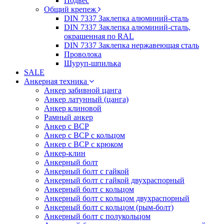
Подвес
Общий крепеж
DIN 7337 Заклепка алюминий-сталь
DIN 7337 Заклепка алюминий-сталь,
окрашенная по RAL
DIN 7337 Заклепка нержавеющая сталь
Проволока
Шуруп-шпилька
SALE
Анкерная техника
Анкер забивной цанга
Анкер латунный (цанга)
Анкер клиновой
Рамный анкер
Анкер с ВСР
Анкер с ВСР с кольцом
Анкер с ВСР с крюком
Анкер-клин
Анкерный болт
Анкерный болт с гайкой
Анкерный болт с гайкой двухраспорный
Анкерный болт с кольцом
Анкерный болт с кольцом двухраспорный
Анкерный болт с кольцом (рым-болт)
Анкерный болт с полукольцом