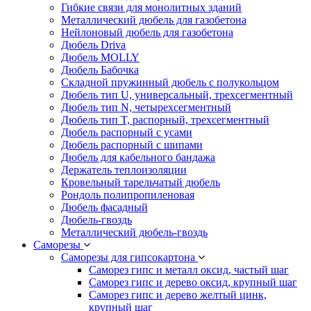
Гибкие связи для монолитных зданий
Металлический дюбель для газобетона
Нейлоновый дюбель для газобетона
Дюбель Driva
Дюбель MOLLY
Дюбель Бабочка
Складной пружинный дюбель с полукольцом
Дюбель тип U, универсальный, трехсегментный
Дюбель тип N, четырехсегментный
Дюбель тип T, распорный, трехсегментный
Дюбель распорный с усами
Дюбель распорный с шипами
Дюбель для кабельного бандажа
Держатель теплоизоляции
Кровельный тарельчатый дюбель
Рондоль полипропиленовая
Дюбель фасадный
Дюбель-гвоздь
Металлический дюбель-гвоздь
Саморезы
Саморезы для гипсокартона
Саморез гипс и металл оксид, частый шаг
Саморез гипс и дерево оксид, крупный шаг
Саморез гипс и дерево желтый цинк,
крупный шаг