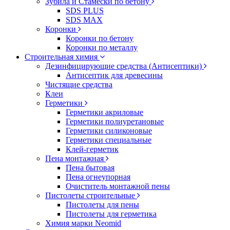
Зубила и Стамески по бетону
SDS PLUS
SDS MAX
Коронки
Коронки по бетону
Коронки по металлу
Строительная химия
Дезинфицирующие средства (Антисептики)
Антисептик для древесины
Чистящие средства
Клеи
Герметики
Герметики акриловые
Герметики полиуретановые
Герметики силиконовые
Герметики специальные
Клей-герметик
Пена монтажная
Пена бытовая
Пена огнеупорная
Очиститель монтажной пены
Пистолеты строительные
Пистолеты для пены
Пистолеты для герметика
Химия марки Neomid