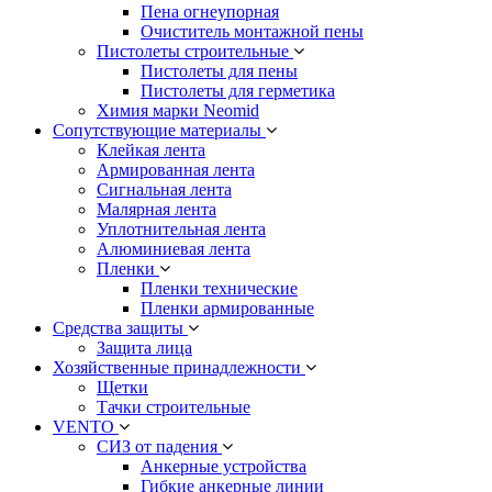
Пена огнеупорная
Очиститель монтажной пены
Пистолеты строительные
Пистолеты для пены
Пистолеты для герметика
Химия марки Neomid
Сопутствующие материалы
Клейкая лента
Армированная лента
Сигнальная лента
Малярная лента
Уплотнительная лента
Алюминиевая лента
Пленки
Пленки технические
Пленки армированные
Средства защиты
Защита лица
Хозяйственные принадлежности
Щетки
Тачки строительные
VENTO
СИЗ от падения
Анкерные устройства
Гибкие анкерные линии