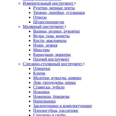
Измерительный инструмент
Рулетки, мерные ленты
Уровни, линейки, угольники
Отвесы
Штангенциркули
Малярный инструмент
Валики, ролики, рукоятки
Ведра, тазы, кюветы
Кисти, макловицы
Ножи, лезвия
Миксеры
Карандаши, маркеры
Прочий инструмент
Слесарно-столярный инструмент
Отвертки
Ключи
Молотки, кувалды, киянки
Лом, гвоздодеры, кирка
Стамески, зубило
Ножовки
Ножницы, бокорезы
Напильники
Заклепочники и комплектующие
Плоскогубцы, пассатижи
Степлеры и скобы