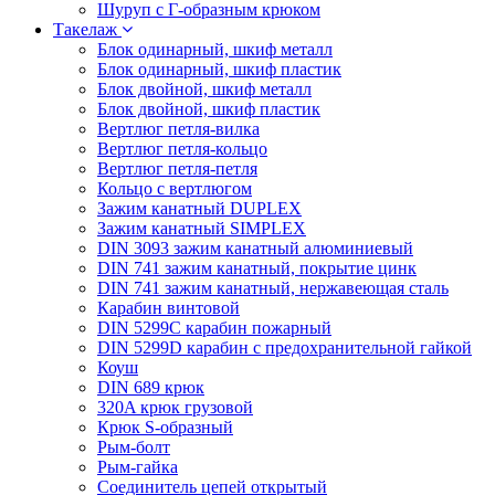
Шуруп с Г-образным крюком
Такелаж
Блок одинарный, шкиф металл
Блок одинарный, шкиф пластик
Блок двойной, шкиф металл
Блок двойной, шкиф пластик
Вертлюг петля-вилка
Вертлюг петля-кольцо
Вертлюг петля-петля
Кольцо с вертлюгом
Зажим канатный DUPLEX
Зажим канатный SIMPLEX
DIN 3093 зажим канатный алюминиевый
DIN 741 зажим канатный, покрытие цинк
DIN 741 зажим канатный, нержавеющая сталь
Карабин винтовой
DIN 5299C карабин пожарный
DIN 5299D карабин с предохранительной гайкой
Коуш
DIN 689 крюк
320A крюк грузовой
Крюк S-образный
Рым-болт
Рым-гайка
Соединитель цепей открытый