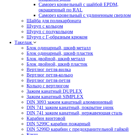
Саморез кровельный с шайбой EPDM,
окрашенный по RAL
Саморез кровельный с удлиненным сверлом
Шайба для поликарбоната
Шуруп с кольцом
Шуруп с полукольцом
Шуруп с Г-образным крюком
Такелаж
Блок одинарный, шкиф металл
Блок одинарный, шкиф пластик
Блок двойной, шкиф металл
Блок двойной, шкиф пластик
Вертлюг петля-вилка
Вертлюг петля-кольцо
Вертлюг петля-петля
Кольцо с вертлюгом
Зажим канатный DUPLEX
Зажим канатный SIMPLEX
DIN 3093 зажим канатный алюминиевый
DIN 741 зажим канатный, покрытие цинк
DIN 741 зажим канатный, нержавеющая сталь
Карабин винтовой
DIN 5299C карабин пожарный
DIN 5299D карабин с предохранительной гайкой
Коуш