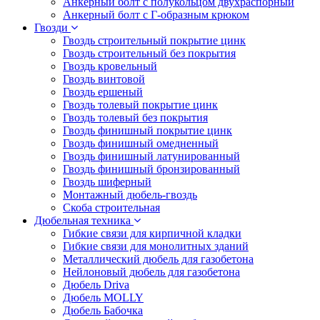
Анкерный болт с полукольцом двухраспорный
Анкерный болт с Г-образным крюком
Гвозди
Гвоздь строительный покрытие цинк
Гвоздь строительный без покрытия
Гвоздь кровельный
Гвоздь винтовой
Гвоздь ершеный
Гвоздь толевый покрытие цинк
Гвоздь толевый без покрытия
Гвоздь финишный покрытие цинк
Гвоздь финишный омедненный
Гвоздь финишный латунированный
Гвоздь финишный бронзированный
Гвоздь шиферный
Монтажный дюбель-гвоздь
Скоба строительная
Дюбельная техника
Гибкие связи для кирпичной кладки
Гибкие связи для монолитных зданий
Металлический дюбель для газобетона
Нейлоновый дюбель для газобетона
Дюбель Driva
Дюбель MOLLY
Дюбель Бабочка