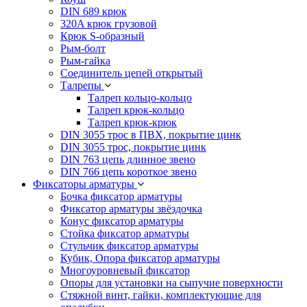
DIN 689 крюк
320A крюк грузовой
Крюк S-образный
Рым-болт
Рым-гайка
Соединитель цепей открытый
Талрепы
Талреп кольцо-кольцо
Талреп крюк-кольцо
Талреп крюк-крюк
DIN 3055 трос в ПВХ, покрытие цинк
DIN 3055 трос, покрытие цинк
DIN 763 цепь длинное звено
DIN 766 цепь короткое звено
Фиксаторы арматуры
Бочка фиксатор арматуры
Фиксатор арматуры звёздочка
Конус фиксатор арматуры
Стойка фиксатор арматуры
Стульчик фиксатор арматуры
Кубик, Опора фиксатор арматуры
Многоуровневый фиксатор
Опоры для установки на сыпучие поверхности
Стяжной винт, гайки, комплектующие для