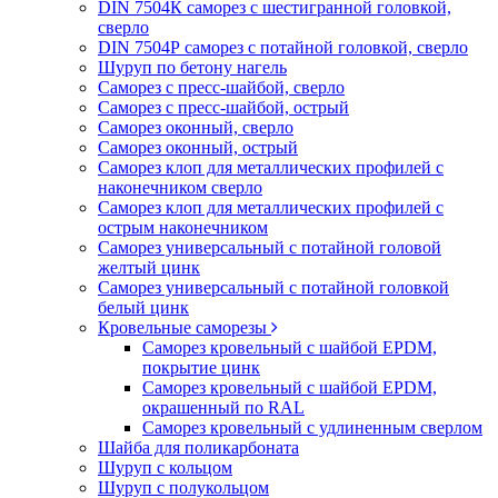
DIN 7504К саморез с шестигранной головкой,
сверло
DIN 7504Р саморез с потайной головкой, сверло
Шуруп по бетону нагель
Саморез с пресс-шайбой, сверло
Саморез с пресс-шайбой, острый
Саморез оконный, сверло
Саморез оконный, острый
Саморез клоп для металлических профилей с
наконечником сверло
Саморез клоп для металлических профилей с
острым наконечником
Саморез универсальный с потайной головой
желтый цинк
Саморез универсальный с потайной головкой
белый цинк
Кровельные саморезы
Саморез кровельный с шайбой EPDM,
покрытие цинк
Саморез кровельный с шайбой EPDM,
окрашенный по RAL
Саморез кровельный с удлиненным сверлом
Шайба для поликарбоната
Шуруп с кольцом
Шуруп с полукольцом