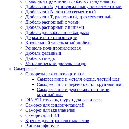
Складной пружинный дюбель с полукольцом
Дюбель тип U, универсальный, трехсегментный
Дюбель тип N, четырехсегментный
Дюбель тип T, распорный, трехсегментный
Дюбель распорный с усами
Дюбель распорный с шипами
Дюбель для кабельного бандажа
Держатель теплоизоляции
Кровельный тарельчатый дюбель
Рондоль полипропиленовая
Дюбель фасадный
Дюбель-гвоздь
Металлический дюбель-гвоздь
Саморезы
Саморезы для гипсокартона
Саморез гипс и металл оксид, частый шаг
Саморез гипс и дерево оксид, крупный шаг
Саморез гипс и дерево желтый цинк,
крупный шаг
DIN 571 глухарь, шуруп для лаг и реек
Саморез для сэндвич-панелей
Саморез для аквапанелей
Саморез для ГВЛ
Крепеж для строительных лесов
Винт-конфирмат