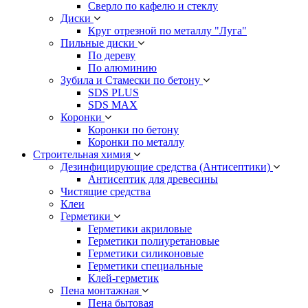
Сверло по кафелю и стеклу
Диски
Круг отрезной по металлу "Луга"
Пильные диски
По дереву
По алюминию
Зубила и Стамески по бетону
SDS PLUS
SDS MAX
Коронки
Коронки по бетону
Коронки по металлу
Строительная химия
Дезинфицирующие средства (Антисептики)
Антисептик для древесины
Чистящие средства
Клеи
Герметики
Герметики акриловые
Герметики полиуретановые
Герметики силиконовые
Герметики специальные
Клей-герметик
Пена монтажная
Пена бытовая