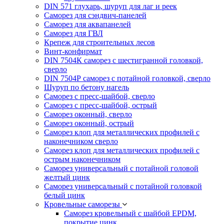
DIN 571 глухарь, шуруп для лаг и реек
Саморез для сэндвич-панелей
Саморез для аквапанелей
Саморез для ГВЛ
Крепеж для строительных лесов
Винт-конфирмат
DIN 7504К саморез с шестигранной головкой,
сверло
DIN 7504Р саморез с потайной головкой, сверло
Шуруп по бетону нагель
Саморез с пресс-шайбой, сверло
Саморез с пресс-шайбой, острый
Саморез оконный, сверло
Саморез оконный, острый
Саморез клоп для металлических профилей с
наконечником сверло
Саморез клоп для металлических профилей с
острым наконечником
Саморез универсальный с потайной головой
желтый цинк
Саморез универсальный с потайной головкой
белый цинк
Кровельные саморезы
Саморез кровельный с шайбой EPDM,
покрытие цинк