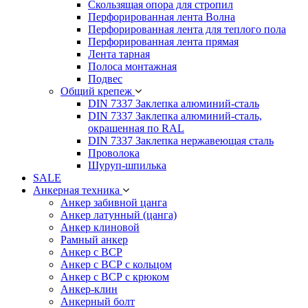
Скользящая опора для стропил
Перфорированная лента Волна
Перфорированная лента для теплого пола
Перфорированная лента прямая
Лента тарная
Полоса монтажная
Подвес
Общий крепеж
DIN 7337 Заклепка алюминий-сталь
DIN 7337 Заклепка алюминий-сталь,
окрашенная по RAL
DIN 7337 Заклепка нержавеющая сталь
Проволока
Шуруп-шпилька
SALE
Анкерная техника
Анкер забивной цанга
Анкер латунный (цанга)
Анкер клиновой
Рамный анкер
Анкер с ВСР
Анкер с ВСР с кольцом
Анкер с ВСР с крюком
Анкер-клин
Анкерный болт