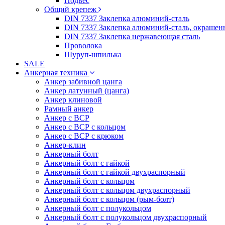
Подвес
Общий крепеж
DIN 7337 Заклепка алюминий-сталь
DIN 7337 Заклепка алюминий-сталь, окрашен
DIN 7337 Заклепка нержавеющая сталь
Проволока
Шуруп-шпилька
SALE
Анкерная техника
Анкер забивной цанга
Анкер латунный (цанга)
Анкер клиновой
Рамный анкер
Анкер с ВСР
Анкер с ВСР с кольцом
Анкер с ВСР с крюком
Анкер-клин
Анкерный болт
Анкерный болт с гайкой
Анкерный болт с гайкой двухраспорный
Анкерный болт с кольцом
Анкерный болт с кольцом двухраспорный
Анкерный болт с кольцом (рым-болт)
Анкерный болт с полукольцом
Анкерный болт с полукольцом двухраспорный