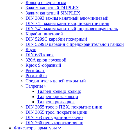
Кольцо с вертлюгом
Зажим канатный DUPLEX
Зажим канатный SIMPLEX
DIN 3093 зажим канатный алюминиевый
DIN 741 зажим канатный, покрытие цинк
DIN 741 зажим канатный, нержавеющая сталь
Карабин винтовой
DIN 5299C карабин пожарный
DIN 5299D карабин с предохранительной гайкой
Коуш
DIN 689 крюк
320A крюк грузовой
Крюк S-образный
Рым-болт
Рым-гайка
Соединитель цепей открытый
Талрепы
Талреп кольцо-кольцо
Талреп крюк-кольцо
Талреп крюк-крюк
DIN 3055 трос в ПВХ, покрытие цинк
DIN 3055 трос, покрытие цинк
DIN 763 цепь длинное звено
DIN 766 цепь короткое звено
Фиксаторы арматуры