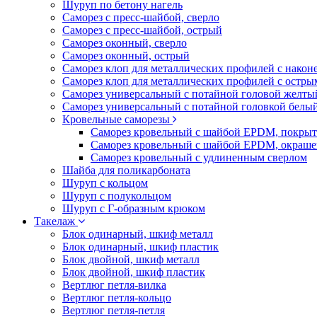
Шуруп по бетону нагель
Саморез с пресс-шайбой, сверло
Саморез с пресс-шайбой, острый
Саморез оконный, сверло
Саморез оконный, острый
Саморез клоп для металлических профилей с након
Саморез клоп для металлических профилей с остр
Саморез универсальный с потайной головой желты
Саморез универсальный с потайной головкой белы
Кровельные саморезы
Саморез кровельный с шайбой EPDM, покрыт
Саморез кровельный с шайбой EPDM, окраш
Саморез кровельный с удлиненным сверлом
Шайба для поликарбоната
Шуруп с кольцом
Шуруп с полукольцом
Шуруп с Г-образным крюком
Такелаж
Блок одинарный, шкиф металл
Блок одинарный, шкиф пластик
Блок двойной, шкиф металл
Блок двойной, шкиф пластик
Вертлюг петля-вилка
Вертлюг петля-кольцо
Вертлюг петля-петля