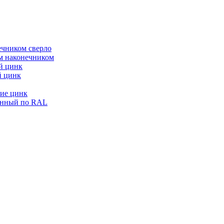
ечником сверло
ым наконечником
й цинк
й цинк
ие цинк
енный по RAL