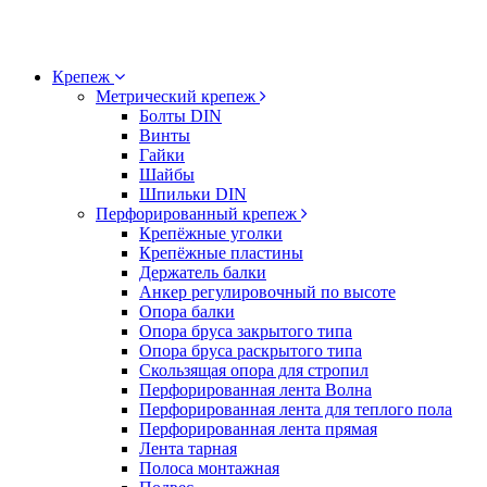
Крепеж
Метрический крепеж
Болты DIN
Винты
Гайки
Шайбы
Шпильки DIN
Перфорированный крепеж
Крепёжные уголки
Крепёжные пластины
Держатель балки
Анкер регулировочный по высоте
Опора балки
Опора бруса закрытого типа
Опора бруса раскрытого типа
Скользящая опора для стропил
Перфорированная лента Волна
Перфорированная лента для теплого пола
Перфорированная лента прямая
Лента тарная
Полоса монтажная