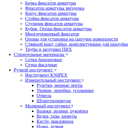
Бочка фиксатор арматуры
Фиксатор арматуры звёздочка
Конус фиксатор арматуры
Стойка фиксатор арматуры
Стульчик фиксатор арматуры
Кубик, Опора фиксатор арматуры
Многоуровневый фиксатор
Опоры для установки на сыпучие поверхности
Стяжной винт, гайки, комплектующие для опалубк
Трубы и заглушки ПВХ
Строительные материалы
Сетки базальтовые
Сетки фасадные
Ручной инструмент
Инструмент KNIPEX
Измерительный инструмент
Рулетки, мерные ленты
Уровни, линейки, угольники
Отвесы
Штангенциркули
Малярный инструмент
Валики, ролики, рукоятки
Ведра, тазы, кюветы
Кисти, макловицы
Ножи, лезвия