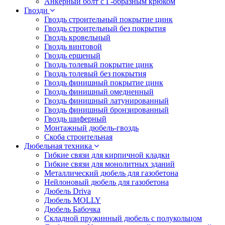
Анкерный болт с Г-образным крюком
Гвозди
Гвоздь строительный покрытие цинк
Гвоздь строительный без покрытия
Гвоздь кровельный
Гвоздь винтовой
Гвоздь ершеный
Гвоздь толевый покрытие цинк
Гвоздь толевый без покрытия
Гвоздь финишный покрытие цинк
Гвоздь финишный омедненный
Гвоздь финишный латунированный
Гвоздь финишный бронзированный
Гвоздь шиферный
Монтажный дюбель-гвоздь
Скоба строительная
Дюбельная техника
Гибкие связи для кирпичной кладки
Гибкие связи для монолитных зданий
Металлический дюбель для газобетона
Нейлоновый дюбель для газобетона
Дюбель Driva
Дюбель MOLLY
Дюбель Бабочка
Складной пружинный дюбель с полукольцом