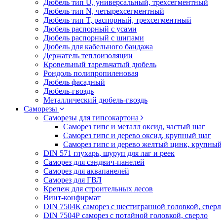
Дюбель тип U, универсальный, трехсегментный
Дюбель тип N, четырехсегментный
Дюбель тип T, распорный, трехсегментный
Дюбель распорный с усами
Дюбель распорный с шипами
Дюбель для кабельного бандажа
Держатель теплоизоляции
Кровельный тарельчатый дюбель
Рондоль полипропиленовая
Дюбель фасадный
Дюбель-гвоздь
Металлический дюбель-гвоздь
Саморезы
Саморезы для гипсокартона
Саморез гипс и металл оксид, частый шаг
Саморез гипс и дерево оксид, крупный шаг
Саморез гипс и дерево желтый цинк, крупны
DIN 571 глухарь, шуруп для лаг и реек
Саморез для сэндвич-панелей
Саморез для аквапанелей
Саморез для ГВЛ
Крепеж для строительных лесов
Винт-конфирмат
DIN 7504К саморез с шестигранной головкой, свер
DIN 7504Р саморез с потайной головкой, сверло