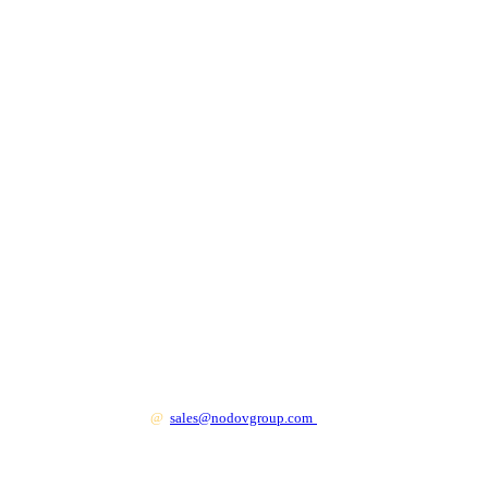
+7 499 130 83 41
@
sales@nodovgroup.com