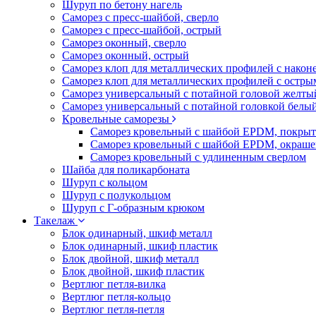
Шуруп по бетону нагель
Саморез с пресс-шайбой, сверло
Саморез с пресс-шайбой, острый
Саморез оконный, сверло
Саморез оконный, острый
Саморез клоп для металлических профилей с након
Саморез клоп для металлических профилей с остр
Саморез универсальный с потайной головой желты
Саморез универсальный с потайной головкой белы
Кровельные саморезы
Саморез кровельный с шайбой EPDM, покрыт
Саморез кровельный с шайбой EPDM, окраш
Саморез кровельный с удлиненным сверлом
Шайба для поликарбоната
Шуруп с кольцом
Шуруп с полукольцом
Шуруп с Г-образным крюком
Такелаж
Блок одинарный, шкиф металл
Блок одинарный, шкиф пластик
Блок двойной, шкиф металл
Блок двойной, шкиф пластик
Вертлюг петля-вилка
Вертлюг петля-кольцо
Вертлюг петля-петля