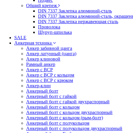
Подвес
Общий крепеж
DIN 7337 Заклепка алюминий-сталь
DIN 7337 Заклепка алюминий-сталь, окрашен
DIN 7337 Заклепка нержавеющая сталь
Проволока
Шуруп-шпилька
SALE
Анкерная техника
Анкер забивной цанга
Анкер латунный (цанга)
Анкер клиновой
Рамный анкер
Анкер с ВСР
Анкер с ВСР с кольцом
Анкер с ВСР с крюком
Анкер-клин
Анкерный болт
Анкерный болт с гайкой
Анкерный болт с гайкой двухраспорный
Анкерный болт с кольцом
Анкерный болт с кольцом двухраспорный
Анкерный болт с кольцом (рым-болт)
Анкерный болт с полукольцом
Анкерный болт с полукольцом двухраспорный