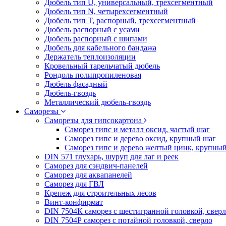
Дюбель тип U, универсальный, трехсегментный
Дюбель тип N, четырехсегментный
Дюбель тип T, распорный, трехсегментный
Дюбель распорный с усами
Дюбель распорный с шипами
Дюбель для кабельного бандажа
Держатель теплоизоляции
Кровельный тарельчатый дюбель
Рондоль полипропиленовая
Дюбель фасадный
Дюбель-гвоздь
Металлический дюбель-гвоздь
Саморезы
Саморезы для гипсокартона
Саморез гипс и металл оксид, частый шаг
Саморез гипс и дерево оксид, крупный шаг
Саморез гипс и дерево желтый цинк, крупны
DIN 571 глухарь, шуруп для лаг и реек
Саморез для сэндвич-панелей
Саморез для аквапанелей
Саморез для ГВЛ
Крепеж для строительных лесов
Винт-конфирмат
DIN 7504К саморез с шестигранной головкой, свер
DIN 7504Р саморез с потайной головкой, сверло