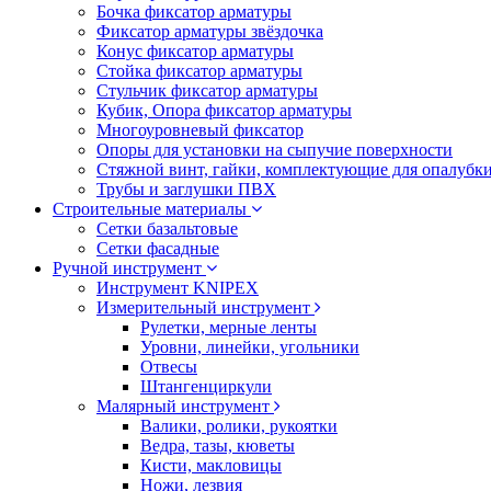
Бочка фиксатор арматуры
Фиксатор арматуры звёздочка
Конус фиксатор арматуры
Стойка фиксатор арматуры
Стульчик фиксатор арматуры
Кубик, Опора фиксатор арматуры
Многоуровневый фиксатор
Опоры для установки на сыпучие поверхности
Стяжной винт, гайки, комплектующие для опалубк
Трубы и заглушки ПВХ
Строительные материалы
Сетки базальтовые
Сетки фасадные
Ручной инструмент
Инструмент KNIPEX
Измерительный инструмент
Рулетки, мерные ленты
Уровни, линейки, угольники
Отвесы
Штангенциркули
Малярный инструмент
Валики, ролики, рукоятки
Ведра, тазы, кюветы
Кисти, макловицы
Ножи, лезвия