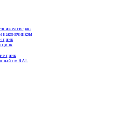
ечником сверло
ым наконечником
й цинк
й цинк
ие цинк
енный по RAL