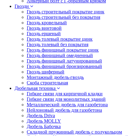
Анкерный болт с Г-образным крюком
Гвозди
Гвоздь строительный покрытие цинк
Гвоздь строительный без покрытия
Гвоздь кровельный
Гвоздь винтовой
Гвоздь ершеный
Гвоздь толевый покрытие цинк
Гвоздь толевый без покрытия
Гвоздь финишный покрытие цинк
Гвоздь финишный омедненный
Гвоздь финишный латунированный
Гвоздь финишный бронзированный
Гвоздь шиферный
Монтажный дюбель-гвоздь
Скоба строительная
Дюбельная техника
Гибкие связи для кирпичной кладки
Гибкие связи для монолитных зданий
Металлический дюбель для газобетона
Нейлоновый дюбель для газобетона
Дюбель Driva
Дюбель MOLLY
Дюбель Бабочка
Складной пружинный дюбель с полукольцом