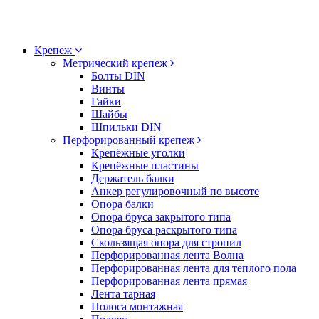
Крепеж
Метрический крепеж
Болты DIN
Винты
Гайки
Шайбы
Шпильки DIN
Перфорированный крепеж
Крепёжные уголки
Крепёжные пластины
Держатель балки
Анкер регулировочный по высоте
Опора балки
Опора бруса закрытого типа
Опора бруса раскрытого типа
Скользящая опора для стропил
Перфорированная лента Волна
Перфорированная лента для теплого пола
Перфорированная лента прямая
Лента тарная
Полоса монтажная