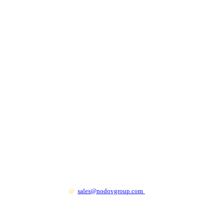
+7 499 130 83 41
@
sales@nodovgroup.com