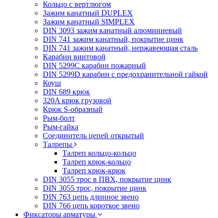
Кольцо с вертлюгом
Зажим канатный DUPLEX
Зажим канатный SIMPLEX
DIN 3093 зажим канатный алюминиевый
DIN 741 зажим канатный, покрытие цинк
DIN 741 зажим канатный, нержавеющая сталь
Карабин винтовой
DIN 5299C карабин пожарный
DIN 5299D карабин с предохранительной гайкой
Коуш
DIN 689 крюк
320A крюк грузовой
Крюк S-образный
Рым-болт
Рым-гайка
Соединитель цепей открытый
Талрепы
Талреп кольцо-кольцо
Талреп крюк-кольцо
Талреп крюк-крюк
DIN 3055 трос в ПВХ, покрытие цинк
DIN 3055 трос, покрытие цинк
DIN 763 цепь длинное звено
DIN 766 цепь короткое звено
Фиксаторы арматуры