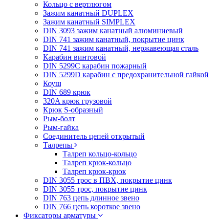
Кольцо с вертлюгом
Зажим канатный DUPLEX
Зажим канатный SIMPLEX
DIN 3093 зажим канатный алюминиевый
DIN 741 зажим канатный, покрытие цинк
DIN 741 зажим канатный, нержавеющая сталь
Карабин винтовой
DIN 5299C карабин пожарный
DIN 5299D карабин с предохранительной гайкой
Коуш
DIN 689 крюк
320A крюк грузовой
Крюк S-образный
Рым-болт
Рым-гайка
Соединитель цепей открытый
Талрепы
Талреп кольцо-кольцо
Талреп крюк-кольцо
Талреп крюк-крюк
DIN 3055 трос в ПВХ, покрытие цинк
DIN 3055 трос, покрытие цинк
DIN 763 цепь длинное звено
DIN 766 цепь короткое звено
Фиксаторы арматуры