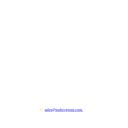
+7 499 130 83 41
@
sales@nodovgroup.com