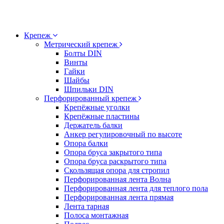
Крепеж
Метрический крепеж
Болты DIN
Винты
Гайки
Шайбы
Шпильки DIN
Перфорированный крепеж
Крепёжные уголки
Крепёжные пластины
Держатель балки
Анкер регулировочный по высоте
Опора балки
Опора бруса закрытого типа
Опора бруса раскрытого типа
Скользящая опора для стропил
Перфорированная лента Волна
Перфорированная лента для теплого пола
Перфорированная лента прямая
Лента тарная
Полоса монтажная