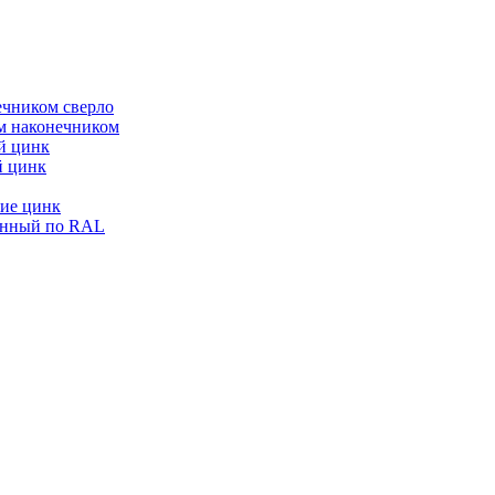
ечником сверло
ым наконечником
й цинк
й цинк
ие цинк
енный по RAL