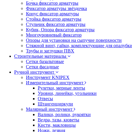
Бочка фиксатор арматуры
Фиксатор арматуры звёздочка
Конус фиксатор арматуры
Стойка фиксатор арматуры
Стульчик фиксатор арматуры
Кубик, Опора фиксатор арматуры
Многоуровневый фиксатор
Опоры для установки на сыпучие поверхности
Стяжной винт, гайки, комплектующие для опалубк
Трубы и заглушки ПВХ
Строительные материалы
Сетки базальтовые
Сетки фасадные
Ручной инструмент
Инструмент KNIPEX
Измерительный инструмент
Рулетки, мерные ленты
Уровни, линейки, угольники
Отвесы
Штангенциркули
Малярный инструмент
Валики, ролики, рукоятки
Ведра, тазы, кюветы
Кисти, макловицы
Ножи, лезвия