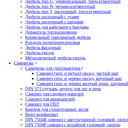
Дюбель тип U, универсальный, трехсегментный
Дюбель тип N, четырехсегментный
Дюбель тип T, распорный, трехсегментный
Дюбель распорный с усами
Дюбель распорный с шипами
Дюбель для кабельного бандажа
Держатель теплоизоляции
Кровельный тарельчатый дюбель
Рондоль полипропиленовая
Дюбель фасадный
Дюбель-гвоздь
Металлический дюбель-гвоздь
Саморезы
Саморезы для гипсокартона
Саморез гипс и металл оксид, частый шаг
Саморез гипс и дерево оксид, крупный шаг
Саморез гипс и дерево желтый цинк, крупны
DIN 571 глухарь, шуруп для лаг и реек
Саморез для сэндвич-панелей
Саморез для аквапанелей
Саморез для ГВЛ
Крепеж для строительных лесов
Винт-конфирмат
DIN 7504К саморез с шестигранной головкой, свер
DIN 7504Р саморез с потайной головкой, сверло