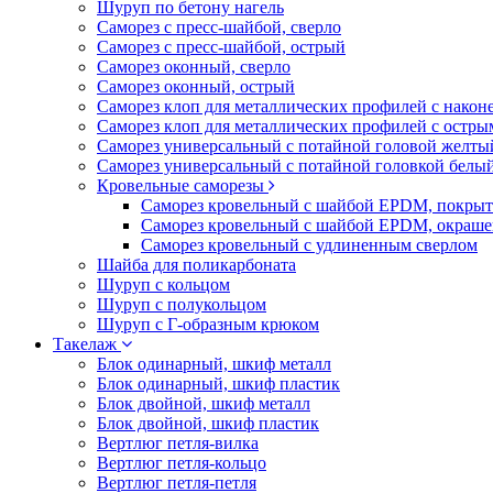
Шуруп по бетону нагель
Саморез с пресс-шайбой, сверло
Саморез с пресс-шайбой, острый
Саморез оконный, сверло
Саморез оконный, острый
Саморез клоп для металлических профилей с након
Саморез клоп для металлических профилей с остр
Саморез универсальный с потайной головой желты
Саморез универсальный с потайной головкой белы
Кровельные саморезы
Саморез кровельный с шайбой EPDM, покрыт
Саморез кровельный с шайбой EPDM, окраш
Саморез кровельный с удлиненным сверлом
Шайба для поликарбоната
Шуруп с кольцом
Шуруп с полукольцом
Шуруп с Г-образным крюком
Такелаж
Блок одинарный, шкиф металл
Блок одинарный, шкиф пластик
Блок двойной, шкиф металл
Блок двойной, шкиф пластик
Вертлюг петля-вилка
Вертлюг петля-кольцо
Вертлюг петля-петля