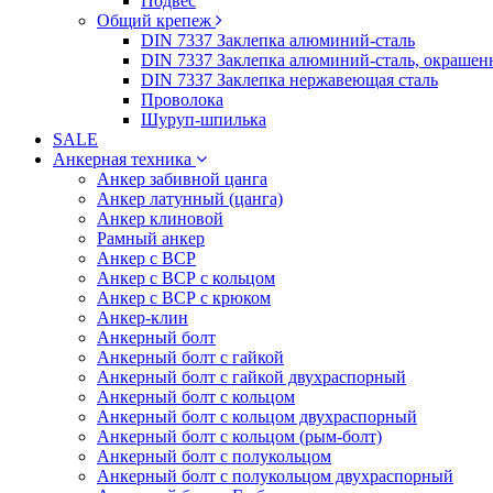
Подвес
Общий крепеж
DIN 7337 Заклепка алюминий-сталь
DIN 7337 Заклепка алюминий-сталь, окрашен
DIN 7337 Заклепка нержавеющая сталь
Проволока
Шуруп-шпилька
SALE
Анкерная техника
Анкер забивной цанга
Анкер латунный (цанга)
Анкер клиновой
Рамный анкер
Анкер с ВСР
Анкер с ВСР с кольцом
Анкер с ВСР с крюком
Анкер-клин
Анкерный болт
Анкерный болт с гайкой
Анкерный болт с гайкой двухраспорный
Анкерный болт с кольцом
Анкерный болт с кольцом двухраспорный
Анкерный болт с кольцом (рым-болт)
Анкерный болт с полукольцом
Анкерный болт с полукольцом двухраспорный