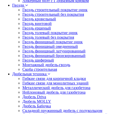
Анкерный болт с Г-образным крюком
Гвозди
Гвоздь строительный покрытие цинк
Гвоздь строительный без покрытия
Гвоздь кровельный
Гвоздь винтовой
Гвоздь ершеный
Гвоздь толевый покрытие цинк
Гвоздь толевый без покрытия
Гвоздь финишный покрытие цинк
Гвоздь финишный омедненный
Гвоздь финишный латунированный
Гвоздь финишный бронзированный
Гвоздь шиферный
Монтажный дюбель-гвоздь
Скоба строительная
Дюбельная техника
Гибкие связи для кирпичной кладки
Гибкие связи для монолитных зданий
Металлический дюбель для газобетона
Нейлоновый дюбель для газобетона
Дюбель Driva
Дюбель MOLLY
Дюбель Бабочка
Складной пружинный дюбель с полукольцом