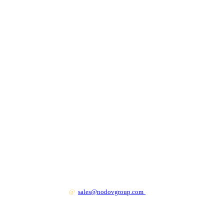
+7 499 130 83 41
@
sales@nodovgroup.com