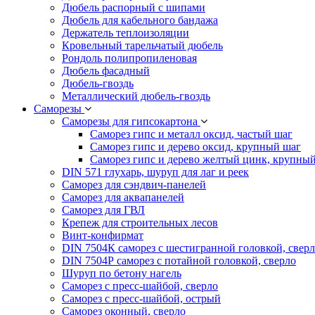
Дюбель распорный с шипами
Дюбель для кабельного бандажа
Держатель теплоизоляции
Кровельный тарельчатый дюбель
Рондоль полипропиленовая
Дюбель фасадный
Дюбель-гвоздь
Металлический дюбель-гвоздь
Саморезы
Саморезы для гипсокартона
Саморез гипс и металл оксид, частый шаг
Саморез гипс и дерево оксид, крупный шаг
Саморез гипс и дерево желтый цинк, крупны
DIN 571 глухарь, шуруп для лаг и реек
Саморез для сэндвич-панелей
Саморез для аквапанелей
Саморез для ГВЛ
Крепеж для строительных лесов
Винт-конфирмат
DIN 7504К саморез с шестигранной головкой, свер
DIN 7504Р саморез с потайной головкой, сверло
Шуруп по бетону нагель
Саморез с пресс-шайбой, сверло
Саморез с пресс-шайбой, острый
Саморез оконный, сверло