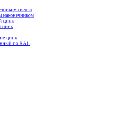
ечником сверло
ым наконечником
й цинк
й цинк
ие цинк
енный по RAL