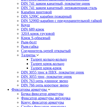
DIN 741 зажим канатный, покрытие цинк
DIN 741 зажим канатный, нержавеющая сталь
Карабин винтовой
DIN 5299C карабин пожарный
DIN 5299D карабин с предохранительной гайкой
Коуш
DIN 689 крюк
320A крюк грузовой
Крюк S-образный
Рым-болт
Рым-гайка
Соединитель цепей открытый
Талрепы
Талреп кольцо-кольцо
Талреп крюк-кольцо
Талреп крюк-крюк
DIN 3055 трос в ПВХ, покрытие цинк
DIN 3055 трос, покрытие цинк
DIN 763 цепь длинное звено
DIN 766 цепь короткое звено
Фиксаторы арматуры
Бочка фиксатор арматуры
Фиксатор арматуры звёздочка
Конус фиксатор арматуры
Стойка фиксатор арматуры