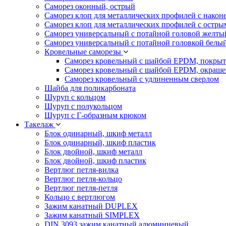
Саморез оконный, острый
Саморез клоп для металлических профилей с након
Саморез клоп для металлических профилей с остр
Саморез универсальный с потайной головой желты
Саморез универсальный с потайной головкой белы
Кровельные саморезы
Саморез кровельный с шайбой EPDM, покрыт
Саморез кровельный с шайбой EPDM, окраш
Саморез кровельный с удлиненным сверлом
Шайба для поликарбоната
Шуруп с кольцом
Шуруп с полукольцом
Шуруп с Г-образным крюком
Такелаж
Блок одинарный, шкиф металл
Блок одинарный, шкиф пластик
Блок двойной, шкиф металл
Блок двойной, шкиф пластик
Вертлюг петля-вилка
Вертлюг петля-кольцо
Вертлюг петля-петля
Кольцо с вертлюгом
Зажим канатный DUPLEX
Зажим канатный SIMPLEX
DIN 3093 зажим канатный алюминиевый