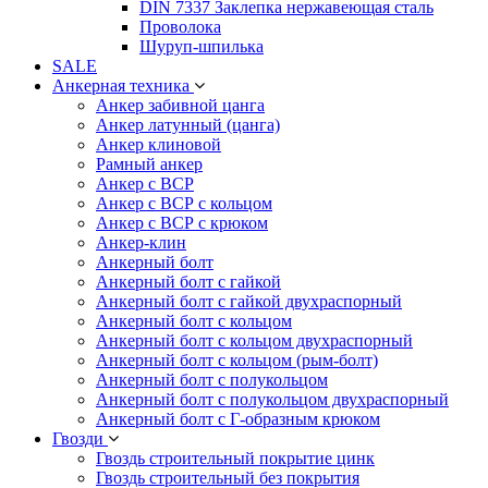
DIN 7337 Заклепка нержавеющая сталь
Проволока
Шуруп-шпилька
SALE
Анкерная техника
Анкер забивной цанга
Анкер латунный (цанга)
Анкер клиновой
Рамный анкер
Анкер с ВСР
Анкер с ВСР с кольцом
Анкер с ВСР с крюком
Анкер-клин
Анкерный болт
Анкерный болт с гайкой
Анкерный болт с гайкой двухраспорный
Анкерный болт с кольцом
Анкерный болт с кольцом двухраспорный
Анкерный болт с кольцом (рым-болт)
Анкерный болт с полукольцом
Анкерный болт с полукольцом двухраспорный
Анкерный болт с Г-образным крюком
Гвозди
Гвоздь строительный покрытие цинк
Гвоздь строительный без покрытия