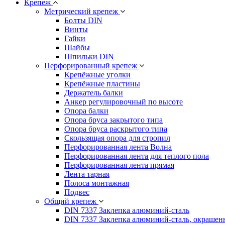
Крепеж
Метрический крепеж
Болты DIN
Винты
Гайки
Шайбы
Шпильки DIN
Перфорированный крепеж
Крепёжные уголки
Крепёжные пластины
Держатель балки
Анкер регулировочный по высоте
Опора балки
Опора бруса закрытого типа
Опора бруса раскрытого типа
Скользящая опора для стропил
Перфорированная лента Волна
Перфорированная лента для теплого пола
Перфорированная лента прямая
Лента тарная
Полоса монтажная
Подвес
Общий крепеж
DIN 7337 Заклепка алюминий-сталь
DIN 7337 Заклепка алюминий-сталь, окрашен