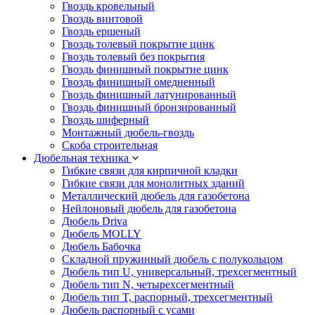
Гвоздь кровельный
Гвоздь винтовой
Гвоздь ершеный
Гвоздь толевый покрытие цинк
Гвоздь толевый без покрытия
Гвоздь финишный покрытие цинк
Гвоздь финишный омедненный
Гвоздь финишный латунированный
Гвоздь финишный бронзированный
Гвоздь шиферный
Монтажный дюбель-гвоздь
Скоба строительная
Дюбельная техника
Гибкие связи для кирпичной кладки
Гибкие связи для монолитных зданий
Металлический дюбель для газобетона
Нейлоновый дюбель для газобетона
Дюбель Driva
Дюбель MOLLY
Дюбель Бабочка
Складной пружинный дюбель с полукольцом
Дюбель тип U, универсальный, трехсегментный
Дюбель тип N, четырехсегментный
Дюбель тип T, распорный, трехсегментный
Дюбель распорный с усами