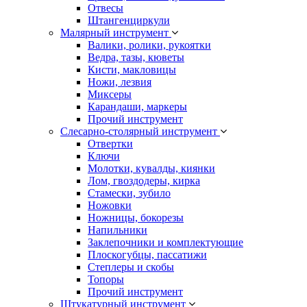
Отвесы
Штангенциркули
Малярный инструмент
Валики, ролики, рукоятки
Ведра, тазы, кюветы
Кисти, макловицы
Ножи, лезвия
Миксеры
Карандаши, маркеры
Прочий инструмент
Слесарно-столярный инструмент
Отвертки
Ключи
Молотки, кувалды, киянки
Лом, гвоздодеры, кирка
Стамески, зубило
Ножовки
Ножницы, бокорезы
Напильники
Заклепочники и комплектующие
Плоскогубцы, пассатижи
Степлеры и скобы
Топоры
Прочий инструмент
Штукатурный инструмент