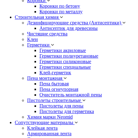
Коронки
Коронки по бетону
Коронки по металлу
Строительная химия
Дезинфицирующие средства (Антисептики)
Антисептик для древесины
Чистящие средства
Клеи
Герметики
Герметики акриловые
Герметики полиуретановые
Герметики силиконовые
Герметики специальные
Клей-герметик
Пена монтажная
Пена бытовая
Пена огнеупорная
Очиститель монтажной пены
Пистолеты строительные
Пистолеты для пены
Пистолеты для герметика
Химия марки Neomid
Сопутствующие материалы
Клейкая лента
Армированная лента