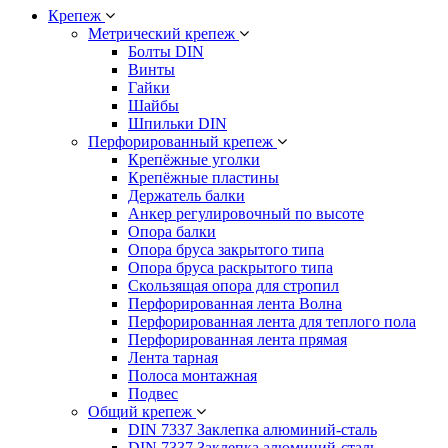
Крепеж
Метрический крепеж
Болты DIN
Винты
Гайки
Шайбы
Шпильки DIN
Перфорированный крепеж
Крепёжные уголки
Крепёжные пластины
Держатель балки
Анкер регулировочный по высоте
Опора балки
Опора бруса закрытого типа
Опора бруса раскрытого типа
Скользящая опора для стропил
Перфорированная лента Волна
Перфорированная лента для теплого пола
Перфорированная лента прямая
Лента тарная
Полоса монтажная
Подвес
Общий крепеж
DIN 7337 Заклепка алюминий-сталь
DIN 7337 Заклепка алюминий-сталь,