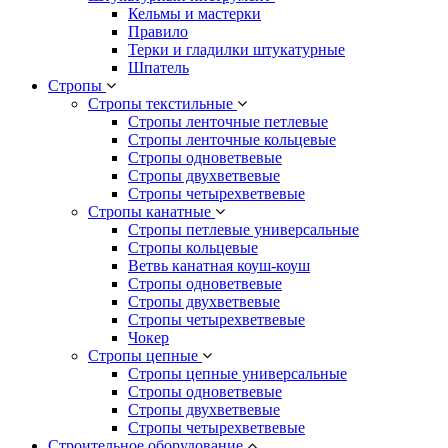
Кельмы и мастерки
Правило
Терки и гладилки штукатурные
Шпатель
Стропы
Стропы текстильные
Стропы ленточные петлевые
Стропы ленточные кольцевые
Стропы одноветвевые
Стропы двухветвевые
Стропы четырехветвевые
Стропы канатные
Стропы петлевые универсальные
Стропы кольцевые
Ветвь канатная коуш-коуш
Стропы одноветвевые
Стропы двухветвевые
Стропы четырехветвевые
Чокер
Стропы цепные
Стропы цепные универсальные
Стропы одноветвевые
Стропы двухветвевые
Стропы четырехветвевые
Строительное оборудование