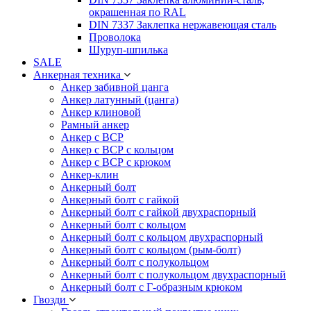
окрашенная по RAL
DIN 7337 Заклепка нержавеющая сталь
Проволока
Шуруп-шпилька
SALE
Анкерная техника
Анкер забивной цанга
Анкер латунный (цанга)
Анкер клиновой
Рамный анкер
Анкер с ВСР
Анкер с ВСР с кольцом
Анкер с ВСР с крюком
Анкер-клин
Анкерный болт
Анкерный болт с гайкой
Анкерный болт с гайкой двухраспорный
Анкерный болт с кольцом
Анкерный болт с кольцом двухраспорный
Анкерный болт с кольцом (рым-болт)
Анкерный болт с полукольцом
Анкерный болт с полукольцом двухраспорный
Анкерный болт с Г-образным крюком
Гвозди