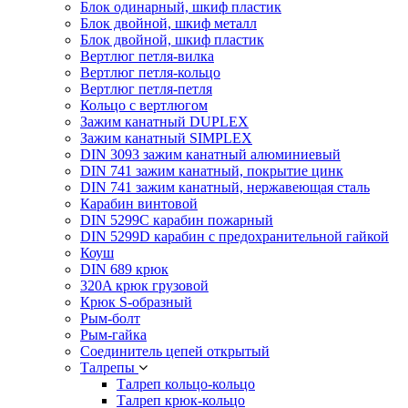
Блок одинарный, шкиф пластик
Блок двойной, шкиф металл
Блок двойной, шкиф пластик
Вертлюг петля-вилка
Вертлюг петля-кольцо
Вертлюг петля-петля
Кольцо с вертлюгом
Зажим канатный DUPLEX
Зажим канатный SIMPLEX
DIN 3093 зажим канатный алюминиевый
DIN 741 зажим канатный, покрытие цинк
DIN 741 зажим канатный, нержавеющая сталь
Карабин винтовой
DIN 5299C карабин пожарный
DIN 5299D карабин с предохранительной гайкой
Коуш
DIN 689 крюк
320A крюк грузовой
Крюк S-образный
Рым-болт
Рым-гайка
Соединитель цепей открытый
Талрепы
Талреп кольцо-кольцо
Талреп крюк-кольцо