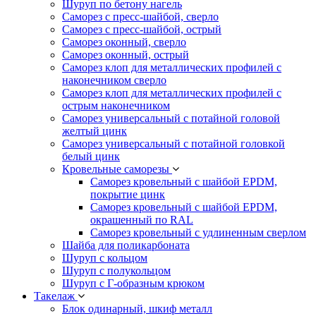
Шуруп по бетону нагель
Саморез с пресс-шайбой, сверло
Саморез с пресс-шайбой, острый
Саморез оконный, сверло
Саморез оконный, острый
Саморез клоп для металлических профилей с
наконечником сверло
Саморез клоп для металлических профилей с
острым наконечником
Саморез универсальный с потайной головой
желтый цинк
Саморез универсальный с потайной головкой
белый цинк
Кровельные саморезы
Саморез кровельный с шайбой EPDM,
покрытие цинк
Саморез кровельный с шайбой EPDM,
окрашенный по RAL
Саморез кровельный с удлиненным сверлом
Шайба для поликарбоната
Шуруп с кольцом
Шуруп с полукольцом
Шуруп с Г-образным крюком
Такелаж
Блок одинарный, шкиф металл