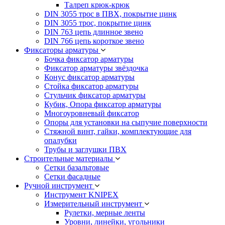
Талреп крюк-крюк
DIN 3055 трос в ПВХ, покрытие цинк
DIN 3055 трос, покрытие цинк
DIN 763 цепь длинное звено
DIN 766 цепь короткое звено
Фиксаторы арматуры
Бочка фиксатор арматуры
Фиксатор арматуры звёздочка
Конус фиксатор арматуры
Стойка фиксатор арматуры
Стульчик фиксатор арматуры
Кубик, Опора фиксатор арматуры
Многоуровневый фиксатор
Опоры для установки на сыпучие поверхности
Стяжной винт, гайки, комплектующие для
опалубки
Трубы и заглушки ПВХ
Строительные материалы
Сетки базальтовые
Сетки фасадные
Ручной инструмент
Инструмент KNIPEX
Измерительный инструмент
Рулетки, мерные ленты
Уровни, линейки, угольники