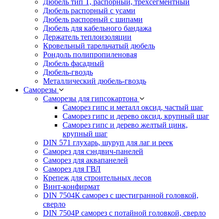
Дюбель тип T, распорный, трехсегментный
Дюбель распорный с усами
Дюбель распорный с шипами
Дюбель для кабельного бандажа
Держатель теплоизоляции
Кровельный тарельчатый дюбель
Рондоль полипропиленовая
Дюбель фасадный
Дюбель-гвоздь
Металлический дюбель-гвоздь
Саморезы
Саморезы для гипсокартона
Саморез гипс и металл оксид, частый шаг
Саморез гипс и дерево оксид, крупный шаг
Саморез гипс и дерево желтый цинк,
крупный шаг
DIN 571 глухарь, шуруп для лаг и реек
Саморез для сэндвич-панелей
Саморез для аквапанелей
Саморез для ГВЛ
Крепеж для строительных лесов
Винт-конфирмат
DIN 7504К саморез с шестигранной головкой,
сверло
DIN 7504Р саморез с потайной головкой, сверло