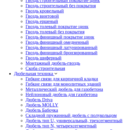
Гвоздь строительный покрытие цинк
Гвоздь строительный без покрытия
Гвоздь кровельный
Гвоздь винтовой
Гвоздь ершеный
Гвоздь толевый покрытие цинк
Гвоздь толевый без покрытия
Гвоздь финишный покрытие цинк
Гвоздь финишный омедненный
Гвоздь финишный латунированный
Гвоздь финишный бронзированный
Гвоздь шиферный
Монтажный дюбель-гвоздь
Скоба строительная
Дюбельная техника
Гибкие связи для кирпичной кладки
Гибкие связи для монолитных зданий
Металлический дюбель для газобетона
Нейлоновый дюбель для газобетона
Дюбель Driva
Дюбель MOLLY
Дюбель Бабочка
Складной пружинный дюбель с полукольцом
Дюбель тип U, универсальный, трехсегментный
Дюбель тип N, четырехсегментный