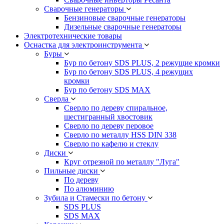
Сварочные генераторы
Бензиновые сварочные генераторы
Дизельные сварочные генераторы
Электротехнические товары
Оснастка для электроинструмента
Буры
Бур по бетону SDS PLUS, 2 режущие кромки
Бур по бетону SDS PLUS, 4 режущих
кромки
Бур по бетону SDS MAX
Сверла
Сверло по дереву спиральное,
шестигранный хвостовик
Сверло по дереву перовое
Сверло по металлу HSS DIN 338
Сверло по кафелю и стеклу
Диски
Круг отрезной по металлу "Луга"
Пильные диски
По дереву
По алюминию
Зубила и Стамески по бетону
SDS PLUS
SDS MAX