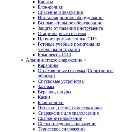
Канаты
Блок-ролики
Спасение и эвакуация
Инсталляционное оборудование
Вспомогательное оборудование
Защита от падения инструмента
Стационарные системы
Прочие промышленные СИЗ
Готовые учебные полигоны из
металлоконструкций
Комплекты СИЗ
Альпинистское снаряжение
Карабины
Страховочные системы (Спортивные
обвязки)
Спусковые устройства
Зажимы
Веревки, шнуры
Каски
Блок-ролики
Оттяжки, петли, самостраховки
Снаряжение для скалолазания
Скальное снаряжение
Снежно-ледовое снаряжение
Туристское снаряжение