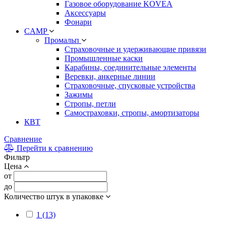
Газовое оборудование KOVEA
Аксессуары
Фонари
CAMP
Промальп
Страховочные и удерживающие привязи
Промышленные каски
Карабины, соединительные элементы
Веревки, анкерные линии
Страховочные, спусковые устройства
Зажимы
Стропы, петли
Самостраховки, стропы, амортизаторы
КВТ
Сравнение
Перейти к сравнению
Фильтр
Цена
от
до
Количество штук в упаковке
1 (13)