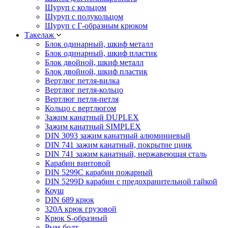
Шуруп с кольцом
Шуруп с полукольцом
Шуруп с Г-образным крюком
Такелаж
Блок одинарный, шкиф металл
Блок одинарный, шкиф пластик
Блок двойной, шкиф металл
Блок двойной, шкиф пластик
Вертлюг петля-вилка
Вертлюг петля-кольцо
Вертлюг петля-петля
Кольцо с вертлюгом
Зажим канатный DUPLEX
Зажим канатный SIMPLEX
DIN 3093 зажим канатный алюминиевый
DIN 741 зажим канатный, покрытие цинк
DIN 741 зажим канатный, нержавеющая сталь
Карабин винтовой
DIN 5299C карабин пожарный
DIN 5299D карабин с предохранительной гайкой
Коуш
DIN 689 крюк
320A крюк грузовой
Крюк S-образный
Рым-болт