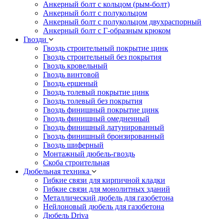
Анкерный болт с кольцом (рым-болт)
Анкерный болт с полукольцом
Анкерный болт с полукольцом двухраспорный
Анкерный болт с Г-образным крюком
Гвозди
Гвоздь строительный покрытие цинк
Гвоздь строительный без покрытия
Гвоздь кровельный
Гвоздь винтовой
Гвоздь ершеный
Гвоздь толевый покрытие цинк
Гвоздь толевый без покрытия
Гвоздь финишный покрытие цинк
Гвоздь финишный омедненный
Гвоздь финишный латунированный
Гвоздь финишный бронзированный
Гвоздь шиферный
Монтажный дюбель-гвоздь
Скоба строительная
Дюбельная техника
Гибкие связи для кирпичной кладки
Гибкие связи для монолитных зданий
Металлический дюбель для газобетона
Нейлоновый дюбель для газобетона
Дюбель Driva