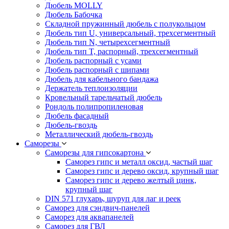
Дюбель MOLLY
Дюбель Бабочка
Складной пружинный дюбель с полукольцом
Дюбель тип U, универсальный, трехсегментный
Дюбель тип N, четырехсегментный
Дюбель тип T, распорный, трехсегментный
Дюбель распорный с усами
Дюбель распорный с шипами
Дюбель для кабельного бандажа
Держатель теплоизоляции
Кровельный тарельчатый дюбель
Рондоль полипропиленовая
Дюбель фасадный
Дюбель-гвоздь
Металлический дюбель-гвоздь
Саморезы
Саморезы для гипсокартона
Саморез гипс и металл оксид, частый шаг
Саморез гипс и дерево оксид, крупный шаг
Саморез гипс и дерево желтый цинк,
крупный шаг
DIN 571 глухарь, шуруп для лаг и реек
Саморез для сэндвич-панелей
Саморез для аквапанелей
Саморез для ГВЛ