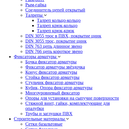
Рым-гайка
Соединитель цепей открытый
Талрепы
Талреп кольцо-кольцо
Талреп крюк-кольцо
Талреп крюк-крюк
DIN 3055 трос в ПВХ, покрытие цинк
DIN 3055 трос, покрытие цинк
DIN 763 цепь длинное звено
DIN 766 цепь короткое звено
Фиксаторы арматуры
Бочка фиксатор арматуры
Фиксатор арматуры звёздочка
Конус фиксатор арматуры
Стойка фиксатор арматуры
Стульчик фиксатор арматуры
Кубик, Опора фиксатор арматуры
Многоуровневый фиксатор
Опоры для установки на сыпучие поверхности
Стяжной винт, гайки, комплектующие для
опалубки
Трубы и заглушки ПВХ
Строительные материалы
Сетки базальтовые