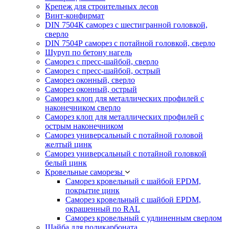
Крепеж для строительных лесов
Винт-конфирмат
DIN 7504К саморез с шестигранной головкой,
сверло
DIN 7504Р саморез с потайной головкой, сверло
Шуруп по бетону нагель
Саморез с пресс-шайбой, сверло
Саморез с пресс-шайбой, острый
Саморез оконный, сверло
Саморез оконный, острый
Саморез клоп для металлических профилей с
наконечником сверло
Саморез клоп для металлических профилей с
острым наконечником
Саморез универсальный с потайной головой
желтый цинк
Саморез универсальный с потайной головкой
белый цинк
Кровельные саморезы
Саморез кровельный с шайбой EPDM,
покрытие цинк
Саморез кровельный с шайбой EPDM,
окрашенный по RAL
Саморез кровельный с удлиненным сверлом
Шайба для поликарбоната