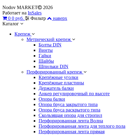
Nodov MARKET
2026
Работает на
InSales
0
0 руб.
Фильтр
наверх
Каталог
Крепеж
Метрический крепеж
Болты DIN
Винты
Гайки
Шайбы
Шпильки DIN
Перфорированный крепеж
Крепёжные уголки
Крепёжные пластины
Держатель балки
Анкер регулировочный по высоте
Опора балки
Опора бруса закрытого типа
Опора бруса раскрытого типа
Скользящая опора для стропил
Перфорированная лента Волна
Перфорированная лента для теплого пола
Перфорированная лента прямая