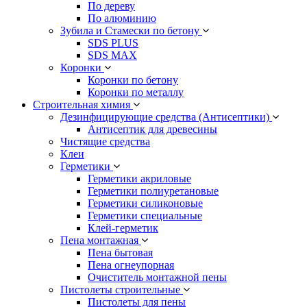
По дереву
По алюминию
Зубила и Стамески по бетону
SDS PLUS
SDS MAX
Коронки
Коронки по бетону
Коронки по металлу
Строительная химия
Дезинфицирующие средства (Антисептики)
Антисептик для древесины
Чистящие средства
Клеи
Герметики
Герметики акриловые
Герметики полиуретановые
Герметики силиконовые
Герметики специальные
Клей-герметик
Пена монтажная
Пена бытовая
Пена огнеупорная
Очиститель монтажной пены
Пистолеты строительные
Пистолеты для пены