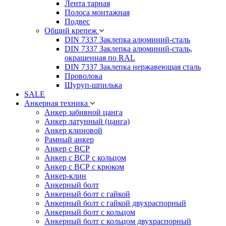
Лента тарная
Полоса монтажная
Подвес
Общий крепеж
DIN 7337 Заклепка алюминий-сталь
DIN 7337 Заклепка алюминий-сталь,
окрашенная по RAL
DIN 7337 Заклепка нержавеющая сталь
Проволока
Шуруп-шпилька
SALE
Анкерная техника
Анкер забивной цанга
Анкер латунный (цанга)
Анкер клиновой
Рамный анкер
Анкер с ВСР
Анкер с ВСР с кольцом
Анкер с ВСР с крюком
Анкер-клин
Анкерный болт
Анкерный болт с гайкой
Анкерный болт с гайкой двухраспорный
Анкерный болт с кольцом
Анкерный болт с кольцом двухраспорный