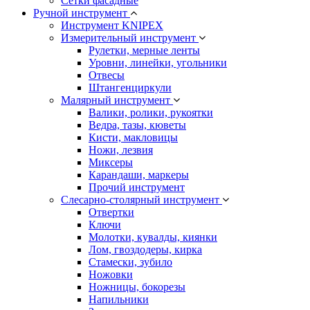
Сетки фасадные
Ручной инструмент
Инструмент KNIPEX
Измерительный инструмент
Рулетки, мерные ленты
Уровни, линейки, угольники
Отвесы
Штангенциркули
Малярный инструмент
Валики, ролики, рукоятки
Ведра, тазы, кюветы
Кисти, макловицы
Ножи, лезвия
Миксеры
Карандаши, маркеры
Прочий инструмент
Слесарно-столярный инструмент
Отвертки
Ключи
Молотки, кувалды, киянки
Лом, гвоздодеры, кирка
Стамески, зубило
Ножовки
Ножницы, бокорезы
Напильники