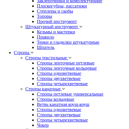
Заклепочники и комплектующие
Плоскогубцы, пассатижи
Степлеры и скобы
Топоры
Прочий инструмент
Штукатурный инструмент
Кельмы и мастерки
Правило
Терки и гладилки штукатурные
Шпатель
Стропы
Стропы текстильные
Стропы ленточные петлевые
Стропы ленточные кольцевые
Стропы одноветвевые
Стропы двухветвевые
Стропы четырехветвевые
Стропы канатные
Стропы петлевые универсальные
Стропы кольцевые
Ветвь канатная коуш-коуш
Стропы одноветвевые
Стропы двухветвевые
Стропы четырехветвевые
Чокер